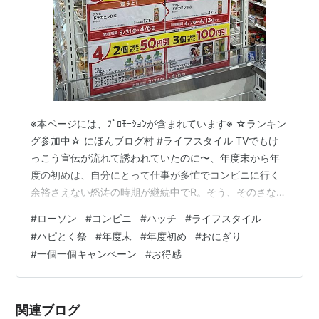
※本ページには、ﾌﾟﾛﾓｰｼｮﾝが含まれています※ ☆ランキン
グ参加中☆ にほんブログ村 #ライフスタイル TVでもけ
っこう宣伝が流れて誘われていたのに〜、年度末から年
度の初めは、自分にとって仕事が多忙でコンビニに行く
余裕さえない怒涛の時期が継続中でR。そう、そのさな
か、ローソンのハピとく祭、始まっていたのだよー。 前
#
ローソン
#
コンビニ
#
ハッチ
#
ライフスタイル
回シリーズリンク hatch51.com っていうか、掲示画像の
#
ハピとく祭
#
年度末
#
年度初め
#
おにぎり
キャンペーンはもう終わりかけ、4月6日までやーん、エ
#
一個一個キャンペーン
#
お得感
ーン、お得チャンス逃したようで、泣くしかない。で
も、よーく、ハピとく祭の中身を見てみると、以前と比
べてなんだかなぁ的にお得感が減ってるように感じるね
関連ブログ
ー。 前回リンク…