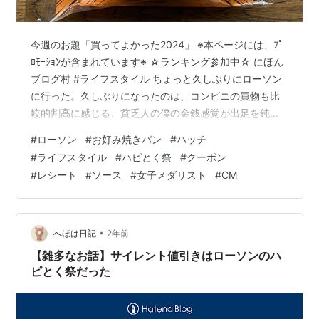
今週のお題「買ってよかった2024」 ※本ページには、ﾌﾟ
ﾛﾓｰｼｮﾝが含まれています※ ☆ランキング参加中☆ にほん
ブログ村 #ライフスタイル ちょっと久しぶりにローソン
に行った。久しぶりになったのは、コンビニの買物も比
較的割高に感じる、貧乏人の僕の金銭感覚が出足を鈍ら
せていたからだ。 前回シリーズリンク hatch51.com と
#
ローソン
#
お好み焼きパン
#
ハッチ
はいえ、その金銭感覚を飛び越えて、買っちゃったよ
#
ライフスタイル
#
ハピとく祭
#
クーポン
ー、だって、ローソンさん、新たなハピとく祭の最中だ
#
レシート
#
ソース
#
女子メダリスト
#
CM
ったし、人をひきつける商品開発や企画がお上手だと思
うからだねー。 前回リンク hatch51.com お腹が空いて
いた感も手伝い、例の二人のエロいオリンピック女子メ
ダ…
•
へほは日記
2年前
【雑多なお話】サイレント値引きはローソンのハ
ピとく祭だった