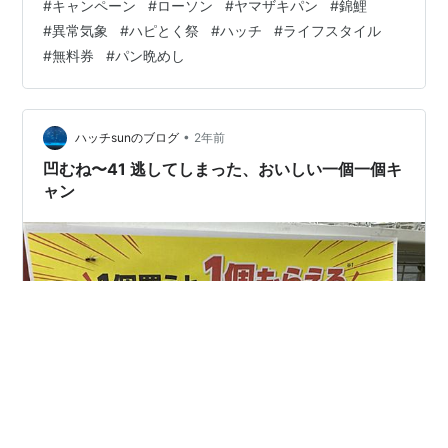
#
キャンペーン
#
ローソン
#
ヤマザキパン
#
錦鯉
「異常気象だ」とストレートな表現で強調する流れは以
#
異常気象
#
ハピとく祭
#
ハッチ
#
ライフスタイル
前ほどは減っている気がする。なぜだかはわからない
#
無料券
#
パン晩めし
が。 前回シリーズリンク hatch51.com 季節の移り変わ
りとか、世の情勢の変化に敏感に柔軟に対応する代表格
は、世間からコンビーニエンス＝便利だという称号が定
着しているコンビニ…
•
ハッチsunのブログ
2年前
凹むね〜41 逃してしまった、おいしい一個一個キ
ャン