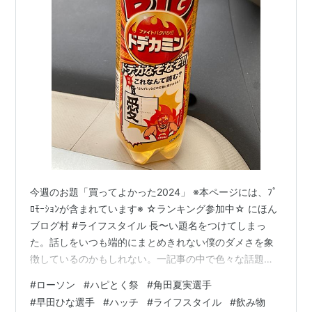
今週のお題「買ってよかった2024」 ※本ページには、ﾌﾟ
ﾛﾓｰｼｮﾝが含まれています※ ☆ランキング参加中☆ にほん
ブログ村 #ライフスタイル 長〜い題名をつけてしまっ
た。話しをいつも端的にまとめきれない僕のダメさを象
徴しているのかもしれない。一記事の中で色々な話題を
取り込み過ぎなのかもね。 前回シリーズリンク
#
ローソン
#
ハピとく祭
#
角田夏実選手
hatch51.com さてさて、ハピとく祭の企画者はなかな
#
早田ひな選手
#
ハッチ
#
ライフスタイル
#
飲み物
か、時代の流行りモノに敏感で素晴らしいと思う。今冬