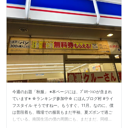
今週のお題「秋服」 ※本ページには、ﾌﾟﾛﾓｰｼｮﾝが含まれ
ています※ ☆ランキング参加中☆ にほんブログ村 #ライ
フスタイル そうですねー。もうすぐ、11月。なのに、僕
は普段着も、職場での服装もまだ半袖、夏ズボンで過ご
している。南国生活の僕の周囲にも、まだまだ、同様の
軽装な人が多い。明らかに異常だと思うが、マスコミも