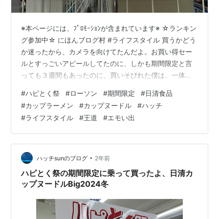
※本ページには、ﾌﾟﾛﾓｰｼｮﾝが含まれています※ ☆ランキン
グ参加中☆ にほんブログ村 #ライフスタイル 買うかどう
か迷ったから、カメラを向けてたんだよ。お買い得セー
ルとすっごいアピールしてたのに、しかも期間限定と言
っても３週間もあったのに、買いそびれた僕は、一体な
んだったのか。２０２４年末のビッグサイズのセールよ
#
ハピとく祭
#
ローソン
#
期間限定
#
日清食品
り買うチャンスは大きかったように思われるのに～。 前
#
カップラーメン
#
カップヌードル
#
ハッチ
回シリーズリンク hatch51.com 当時を振り返ると、カッ
#
ライフスタイル
#
王道
#
エモい出
プラーメンも値上げが進み、１００円を超えるのが当た
り前になっていた。今もレギュラーサイズの平均価格は
１２８円とのこと。それでも、セール商品を狙ったり、
ディスカウントス…
•
ハッチsunのブログ
2年前
ハピとく祭の期間限定に乗って買ったよ、日清カ
ップヌードルBig2024冬