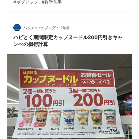
#
ギブアップ
#
数学苦手
県ハピろー！計画、盛りすぎチャレンジ、史上最大のラ
インナップ、はちみつ入りです。勢いに圧倒されたの
は、これら、…
•
ハッチsunのブログ
2年前
ハピとく期間限定カップヌードル200円引きキャ
ンぺの損得計算