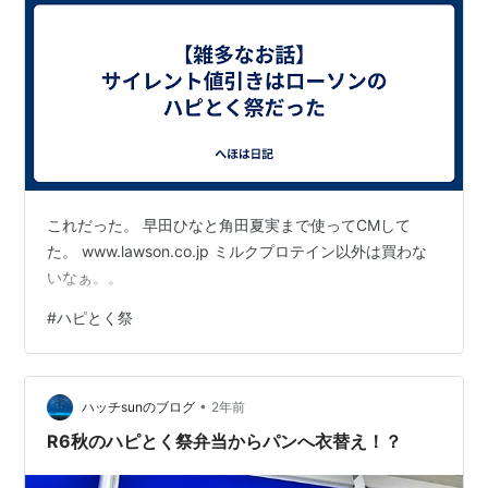
これだった。 早田ひなと角田夏実まで使ってCMして
た。 www.lawson.co.jp ミルクプロテイン以外は買わな
いなぁ。。
#
ハピとく祭
•
ハッチsunのブログ
2年前
R6秋のハピとく祭弁当からパンへ衣替え！？