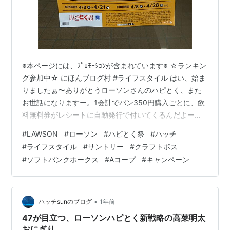
※本ページには、ﾌﾟﾛﾓｰｼｮﾝが含まれています※ ☆ランキン
グ参加中☆ にほんブログ村 #ライフスタイル はい、始ま
りましたぁ〜ありがとうローソンさんのハピとく、また
お世話になりますー。1会計でパン350円購入ごとに、飲
料無料券がレシートに自動発行で付いてくるんだよー。
今回の飲料はサントリーのクラフトボスシリーズから3種
#
LAWSON
#
ローソン
#
ハピとく祭
#
ハッチ
と、デカビタCとレモンスカッシュとあり、多様化したお
#
ライフスタイル
#
サントリー
#
クラフトボス
客さんのニーズにもしっかり対応できてるわ〜、すごー
#
ソフトバンクホークス
#
Aコープ
#
キャンペーン
い。 前回シリーズリンク hatch51.com パンで350円と聞
いて、皆さん、どう思いますか〜？僕は「楽勝！すぐ達
成できるよ。」って思うと同時に、ハピとく祭の企画者
が35…
•
ハッチsunのブログ
1年前
47が目立つ、ローソンハピとく新戦略の高菜明太
おにぎり