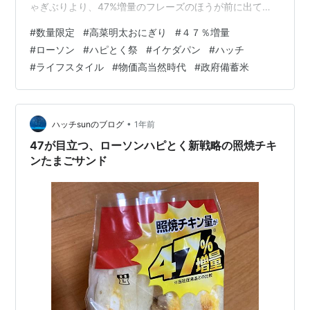
ゃぎぶりより、47%増量のフレーズのほうが前に出て目
立って見える。前回も書いたが、47都道府県＝日本全国
#
数量限定
#
高菜明太おにぎり
#
４７％増量
に向けたメッセージ性を持たせたローソンさんの企画は
#
ローソン
#
ハピとく祭
#
イケダパン
#
ハッチ
面白い！「面白い」と思うことはそのままストレートに
#
ライフスタイル
#
物価高当然時代
#
政府備蓄米
「面白い！」とほめる事、ここが僕が思う、僕のいいと
ころだと思う。 検索人気リンク hatch51.com また今回
も、僕はお得感の有無でなく、ローソンキャンペーンの
勢いに乗せ…
•
ハッチsunのブログ
1年前
47が目立つ、ローソンハピとく新戦略の照焼チキ
ンたまごサンド