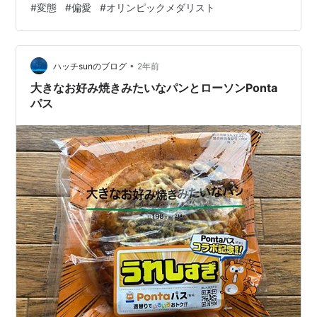
#
変態
#
偏愛
#
オリンピックメダリスト
のハピとく祭のキャラ、メインの松山ケンイチはそのま
まだが、王林ちゃんと錦鯉さんをカットした代わりに、
なんと先のオリンピックで大注目で活躍され、また自分
的には女の色香を強く感じ…
•
ハッチsunのブログ
2年前
大きなお好み焼きみたいなパンとローソンPonta
パス