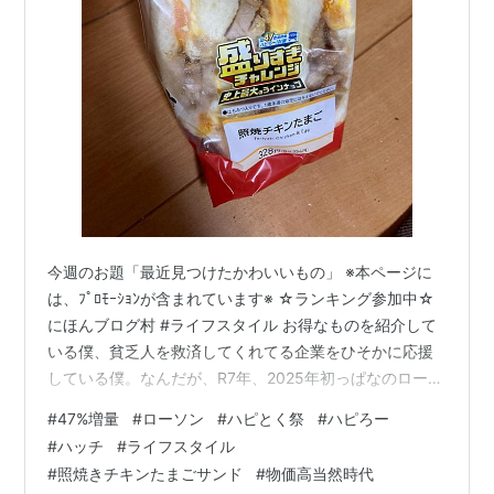
今週のお題「最近見つけたかわいいもの」 ※本ページに
は、ﾌﾟﾛﾓｰｼｮﾝが含まれています※ ☆ランキング参加中☆
にほんブログ村 #ライフスタイル お得なものを紹介して
いる僕、貧乏人を救済してくれてる企業をひそかに応援
している僕。なんだが、R7年、2025年初っぱなのローソ
ンさんの今回の企画には、お得感を得るより前に勢いに
#
47%増量
#
ローソン
#
ハピとく祭
#
ハピろー
負けて購入したよ。 前回シリーズリンク hatch51.com
#
ハッチ
#
ライフスタイル
まぁ〜まぁ〜まっ、ニューワードの多いこと、多いこ
#
照焼きチキンたまごサンド
#
物価高当然時代
と。47%増量、当社従来品との比較、日本全国47都道府