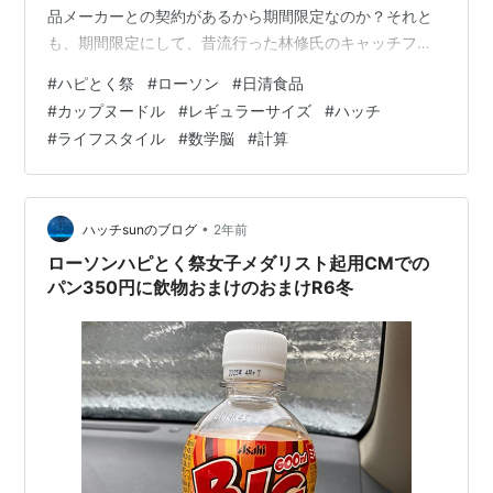
品メーカーとの契約があるから期間限定なのか？それと
も、期間限定にして、昔流行った林修氏のキャッチフレ
ーズ「(買うなら)今でしょ！」的な 思いを消費者に感じ
#
ハピとく祭
#
ローソン
#
日清食品
させようというローソンさんのやり方なのか？誰か知っ
#
カップヌードル
#
レギュラーサイズ
#
ハッチ
てる～？企業戦略の内情はともかく、前回似たような企
#
ライフスタイル
#
数学脳
#
計算
画があった際に買いそびれてしまったので、僕は迷わず
乗ったよ。たったの２個、１セット買いで１００円引き
オンリーでしたけど。 前回シリーズリンク hatch51.com
たった…
•
ハッチsunのブログ
2年前
ローソンハピとく祭女子メダリスト起用CMでの
パン350円に飲物おまけのおまけR6冬