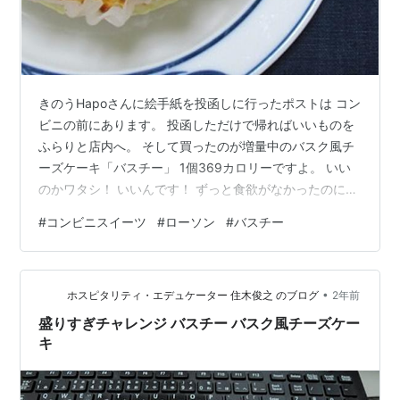
きのうHapoさんに絵手紙を投函しに行ったポストは コン
ビニの前にあります。 投函しただけで帰ればいいものを
ふらりと店内へ。 そして買ったのが増量中のバスク風チ
ーズケーキ「バスチー」 1個369カロリーですよ。 いい
のかワタシ！ いいんです！ ずっと食欲がなかったのに
「食べたい」と思ったのですから。 体重2ｋｇ減ってし
#
コンビニスイーツ
#
ローソン
#
バスチー
まっていますから。 ということで、1個ぺろりと食べられ
るほどに快復しました。 まだ少し咳が残っていますが、
ほぼ普段の暮らしに戻りました。 あ～、食べられるって
•
幸せですね～。 ご心配して下さった皆様ほんとうにあり
ホスピタリティ・エデュケーター 住木俊之 のブログ
2年前
がとうございました。 各地で雨の空模様ですが 大きな被
盛りすぎチャレンジ バスチー バスク風チーズケー
害にならないこと…
キ