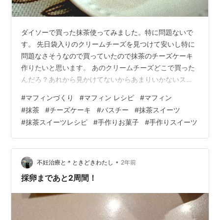
ダイソーで買った抹茶使ってみました。特に問題ないで
す。 先日袋入りのクリームチーズを見つけて安いし特に
問題なさそうなので買っていたので抹茶のチーズケーキ
作りたいと思います。 あのクリームチーズどこで買った
んだろ？あれから見かけてないからあまりいかないスー
パーだったのかも。写真も撮ってなかったのでこちらあ
#
マフィンづくり
#
マフィン レシピ
#
マフィン
げておきます www.cotta.jp スーパーでの価格はもっと安
#
抹茶
#
チーズケーキ
#
バスチー
#
抹茶スイーツ
かったですよ。 レシピはこちらを参考にしました（クッ
#
抹茶スイーツレシピ
#
手作りお菓子
#
手作りスイーツ
クパッドのリンクが作れなくなってる） バスク風チーズ
ケーキ♡バスチー by ♪♪maron♪♪ 【クックパッド】 簡単
おいしいみんなのレシピが392万品 植物性ホイップを使
っても…
•
不妊治療と＊ときどきわたし
2年前
採卵まであと2周間！