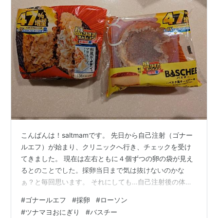
こんばんは！saltmamです。 先日から自己注射（ゴナー
ルエフ）が始まり、クリニックへ行き、チェックを受け
てきました。 現在は左右ともに４個ずつの卵の袋が見え
るとのことでした。採卵当日まで気は抜けないのかな
ぁ？と毎回思います。 それにしても…自己注射後の体重
増加がやばいです。卵胞分？体重が増えているのかは分
#
ゴナールエフ
#
採卵
#
ローソン
かりませんが、気になるところです。 今月末に採卵予定
#
ツナマヨおにぎり
#
バスチー
です！今度は胚盤胞が２つくらいできればいいのです