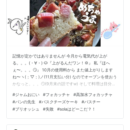
記憶が定かではありませんが 今月から電気代が上が
る。。。(・∀・) 🐶『上がるんだワン！💢』 私『ほへ
ぇ〜。。。🙄』 10月の使用料から また値上がりします
ね〜ヽ(；▽；)ノ(11月支払い分) なのでオーブンを使おう
かなっと。。。🙄(9月末の話ですw) そして料理は目分
量！そんなワタクシあーるママが やっとこさ測りをGET
#
ジャムおにい
#
フォカッチャ
#
高加水フォカッチャ
してきました✨パフパフぅー🎺🎵 これは何か作らねば(*
#
パンの先生
#
バスクチーズケーキ
#
バスチー
´∇｀*)✨ いやあ〜実は測り壊れてたんですよね〜(・
#
ブリオッシュ
#
失敗
#
solaはどーこだ？！
∀・)w でも基本料理は目分量と感覚、自分の舌で作るの
で何も困りはしません🙄 ⚠️ご安心を。。。パンとスイー
ツはある程度カップや軽量スプーンでザックリ測っては