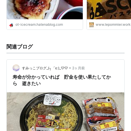
ot-icecream.hatenablog.com
www.lepommier.work
関連ブログ
•
すみっこブログ_(┐「ε:)_♡♡
2ヶ月前
寿命が分かっていれば 貯金を使い果たしてか
ら 逝きたい