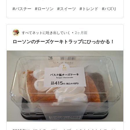
の記事では、盛りすぎバスチーがなぜここまで話題なの
#
バスチー
#
ローソン
#
スイーツ
#
トレンド
#
バズり
か、その魅力やリアルな口コミまでまとめてお届けしま
す。 コンビニスイーツ好きなら、知っておいて損はない
内容です。 読み終わるころには、きっとお店に足を運び
•
たくなっているはずです。 なぜ今バズってるの？ 「盛り
すべてネットに吐き出していく
2ヶ月前
すぎ！」チャレンジの目玉商品 今回の正体は、ローソン
ローソンのチーズケーキトラップにひっかかる！
の人気企画「超ハッピー…