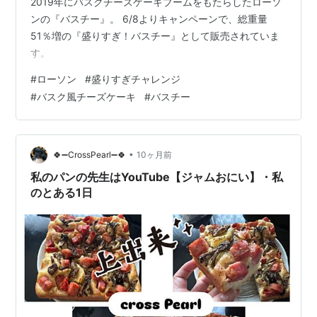
2019年にバスクチーズケーキブームをもたらしたローソ
ンの『バスチー』。 6/8よりキャンペーンで、総重量
51％増の『盛りすぎ！バスチー』として販売されていま
す。
#
ローソン
#
盛りすぎチャレンジ
#
バスク風チーズケーキ
#
バスチー
•
🍀➖CrossPearl➖🍀
10ヶ月前
私のパンの先生はYouTube【ジャムおにい】・私
のとある1日