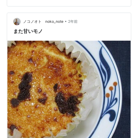
が…(^_^;) さて、ローソンの増量キャンペーン行ってきま
した！大好きです、この企画(^^) とりあえず、ツナマヨ
とバスチーをGET！ サンドイッチのハムもありました
•
ノコノオト noko_note
2年前
が、こちらの２つにしま…
また甘いモノ