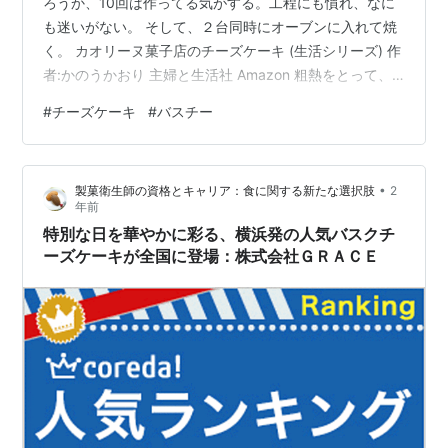
ろうか、10回は作ってる気がする。工程にも慣れ、なに
も迷いがない。 そして、２台同時にオーブンに入れて焼
く。 カオリーヌ菓子店のチーズケーキ (生活シリーズ) 作
者:かのうかおり 主婦と生活社 Amazon 粗熱をとって、
締まってくるあたりがとても美しい。香りも良い。 焦げ
#
チーズケーキ
#
バスチー
目の照りも芸術的だ（自画自賛）。 盛り付けて、赤ワイ
ンと一緒にいただきました。 ランキング参加中ライフス
タイル 美味しくできて良かった。レシピはこちら↓ カオ
•
製菓衛生師の資格とキャリア：食に関する新たな選択肢
2
リーヌ菓子店のチーズケーキ (生活シリーズ) 作者:かのう
年前
かおり 主婦と生活社 Amazon yomumiru.hat…
特別な日を華やかに彩る、横浜発の人気バスクチ
ーズケーキが全国に登場：株式会社ＧＲＡＣＥ