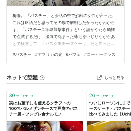
梅雨。 「バスチー」と会話の中で妙齢の女性が言った。
これは略語だと思ってその場で解明したかったがわから
ず、「バスチーユ牢獄襲撃事件」という語がやたら脳裡
で点滅するだけ。湿気で丸まった薄毛をいじりながらあ
とで検索して、「バスク風チーズケーキ」だと知った。
Ｈさんがベランダで育てているミニトマトの苗にぷりっ
#
バスチー
#
アフリカの光
#
パフェ
#
コーヒーグラス
としたトマトが生り、いつの間にやら大きくなっている
と思ったら、葉の方がうどんこ病に罹ってしまった。ミ
ニトマトの鉢はみっつあるが、そのすべてで。早朝、ま
ネットで話題
もっと見る
たぞろギー兄さんが派手に鳴いているので窓を開けてみ
ると、ミニトマトの鉢と鉢のあいだで安らいでいた。黒
の頭部に尾の先までブルーグレイの羽根。兄さんの…
30
26
ブックマーク
ブックマーク
実はお菓子にも使えるクラフトの
ついにローソンにまで
100%パルメザンチーズで豆腐のバス
ーズケーキ・バスチー
チー風 - ツレヅレ食ナルモノ
比べてみました【Uchi
ン】 - ひよ夫婦smi