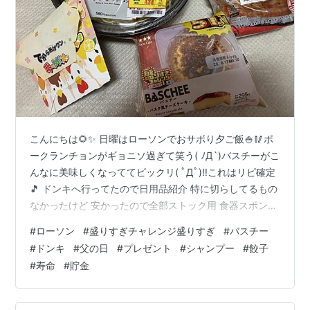
こんにちは🌻✨ 日曜はローソンでおサボり夕ご飯🍚🥢ポ
ークランチョンがギョニソ過ぎて笑う( ﾉД`)バスチーがこ
んなに美味しくなっててビックリ( ﾟДﾟ)‼これはリピ確定
🎵 ドンキへ行ってたので日用品紹介 特に切らしてるもの
なかったけど 安かったので全部ストック用 食器スポンジ
迷子なので いいやつ試し中 今の所 無印良品のスポンジ
#
ローソン
#
盛りすぎチャレンジ盛りすぎ
#
バスチー
が１つ１００円でヘタらずコスパも良き🥰💕日用品全部
#
ドンキ
#
父の日
#
プレゼント
#
シャンプー
#
餃子
Ａｍａｚｏｎより安かった✨ 食品紹介 冷蔵庫系は面倒な
#
寿命
#
貯金
ので写真撮ってない‼するめイカが好物😋💕ハリボーのジ
ャリジャリが付いてるグミが好き🎵 写真撮り忘れてた ゴ
ミ箱に貼るやつ初めて使う！夏は匂いが気になる これめ