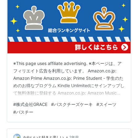
※This page uses affiliate advertising. ※本ページは、ア
フィリエイト広告を利用しています。 Amazon.co.jp:
Amazon Prime Amazon.co.jp: Prime Student - 学生のた
めのお得なプログラム Kindle Unlimitedにサインアップし
て無料体験に登録する Amazon.co.jp: Amazon Music
Unlimited Amazon.co.jp: Audibleオーディオブック 忙し
#
株式会社GRACE
#
バスクチーズケーキ
#
スイーツ
い日々の中で、ちょっとしたご褒美やお祝いの気持ちを
#
バスチー
込めて、美味しいスイーツを食べたくなることはありま
せんか? そんな時…
•
かわいいと好きと楽しい
2年前