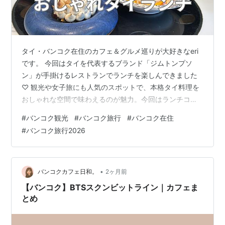
タイ・バンコク在住のカフェ＆グルメ巡りが大好きなeri
です。 今回はタイを代表するブランド「ジムトンプソ
ン」が手掛けるレストランでランチを楽しんできました
♡ 観光や女子旅にも人気のスポットで、本格タイ料理を
おしゃれな空間で味わえるのが魅力。今回はランチコー
スを予約して訪問しました✨ お店の情報 このお店の特徴
#
バンコク観光
#
バンコク旅行
#
バンコク在住
アクセス お店の雰囲気 お土産ショップ メニュー 注文し
#
バンコク旅行2026
たメニュー アペタイザー メイン デザート ドリンク 料金
感想 まとめ お店の情報 店名：Jim Thompson, A Thai
Restaurant 場所：Google Maps アクセス：BTSナショナ
ルスタジアム駅 徒歩約…
•
バンコクカフェ日和。
2ヶ月前
【バンコク】BTSスクンビットライン｜カフェま
とめ