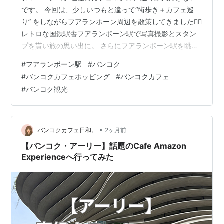
です。 今回は、少しいつもと違って“街歩き＋カフェ巡
り” をしながらフアランポーン周辺を散策してきました🚶‍♀️
レトロな国鉄駅舎フアランポーン駅で写真撮影とスタン
プを貰い旅の思い出に。 さらにフアランポーン駅を眺め
ながら過ごせるSmall Table cafeでカフェしながらタイを
#
フアランポーン駅
#
バンコク
感じる1日を過ごしました。 国鉄フアランポーン駅につい
#
バンコクカフェホッピング
#
バンコクカフェ
て スタンプ 猫スタッフ カフェの情報 カフェの雰囲気 外
#
バンコク観光
観 店内 タイらしい景色が最高 メニュー 注文したメニュ
ー 料金 まとめ 国鉄フアランポーン駅について フアラン
ポーン駅は、タイ国鉄を代表する歴史ある…
•
バンコクカフェ日和。
2ヶ月前
【バンコク・アーリー】話題のCafe Amazon
Experienceへ行ってみた