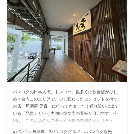
バンコクの日本人街、トンロー。数多くの飲食店がひし
めき合うこのエリアで、少し変わったコンセプトを持つ
お店「居酒屋 兄貴」に行ってきました！通り沿いに出て
いる「兄貴」という力強い筆文字の看板が目印です。今
回は、このお店のシステムや実際の料理のクオリティに
ついて、忖度なしのリアルな感想をお届けします。 この
#
バンコク居酒屋
#
バンコクグルメ
#
バンコク観光