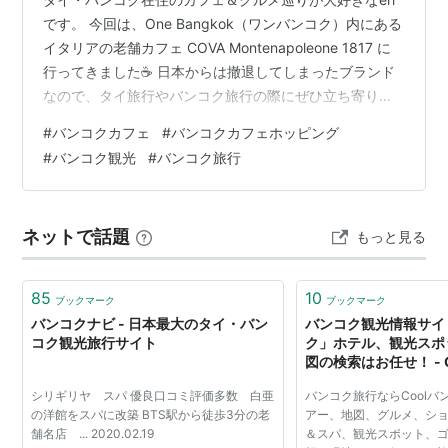
です。 今回は、One Bangkok（ワンバンコク）内にある
イタリアの老舗カフェ COVA Montenapoleone 1817 に
行ってきました☕️ 日本からは撤退してしまったブランド
なので、タイ旅行やバンコク旅行の際にぜひ立ち寄りた
いカフェです。 お店の情報 COVAについて お店の雰囲気
#
バンコクカフェ
#
バンコクカフェホッピング
メニュー ショーケース メニュー表 注文したメニュー 料
#
バンコク観光
#
バンコク旅行
金 まとめ お店の情報 店名：COVA Montenapoleone
1817 場所：Google Maps アクセス：MRTルンピニー駅
One Bangkok内 特徴 イタリア・ミラノ創…
ネットで話題
もっと見る
85
10
ブックマーク
ブックマーク
バンコクナビ - 日本最大のタイ・バン
バンコク観光情報サイト
コク観光旅行サイト
ク」ホテル、観光スポ
図の検索はお任せ！ - 
シリギリヤ スパ 優良口コミ評価多数 白亜
バンコク旅行ならCool
の洋館をスパに改築 BTS駅から徒歩3分の老
アー、地図、グルメ、シ
舗名店 ... 2020.02.19
＆スパ、観光スポット、