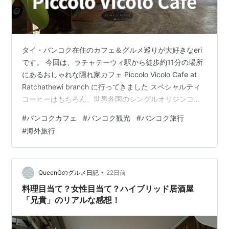
タイ・バンコク在住のカフェ＆グルメ巡りが大好きなeri
です。 今回は、ラチャテーウィ駅から徒歩約11分の場所
にあるおしゃれな隠れ家カフェ Piccolo Vicolo Cafe at
Ratchathewi branch に行ってきました スペシャルティ
コーヒーはもちろん、世界各国のシングルオリジンコー
ヒーや濃厚なスイーツも楽しめる人気カフェです。 行き
#
バンコクカフェ
#
バンコク観光
#
バンコク旅行
たいお店リストに入っていたカフェ☕️ お店の情報 お店の
#
海外旅行
雰囲気 店内 カウンター テラス席 メニュー 注文したメニ
ュー 料金 まとめ お店の情報 店名：Piccolo Vicolo Cafe
at Ratchathewi branch 場所：G…
•
QueenGのグルメ日記
22日前
料理目当て？女性目当て？ハイブリッド居酒屋
「兄貴」のリアルな感想！