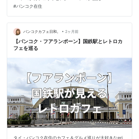
ろん、在住者にも人気のエリアがたくさんあります。 こ
#
バンコク在住
の記事では、BTSスクンビットライン沿線で実際に訪れ
たカフェやおすすめスポットを駅ごとにまとめました☕️
気になるエリアからぜひチェックしてみてください✨
BTSスクンビットライン路線図 Siam（サイアム）周辺｜
•
バンコクカフェ日和。
2ヶ月前
カフェまとめ Asok…
【バンコク・フアランポーン】国鉄駅とレトロカ
フェを巡る
タイ・バンコク在住のカフェ＆グルメ巡りが大好きなeri