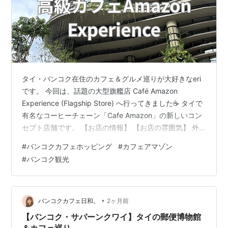
タイ・バンコク在住のカフェ＆グルメ巡りが大好きなeri
です。 今回は、話題の大型旗艦店 Café Amazon
Experience (Flagship Store) へ行ってきました☕️ タイで
有名なコーヒーチェーン「Cafe Amazon」の新しいコン
セプト店舗です。 【お店の情報】 【お店の雰囲気】 外
観 店内 【メニュー】 【注文したもの】 【まとめ】 【お
#
バンコクカフェホッピング
#
カフェアマゾン
店の情報】 店名： Café Amazon Experience (Flagship
#
バンコク観光
Store) 場所： Google Maps 営業時間： 7:00〜20:00 ア
クセス： BTS Ari（アーリー）駅すぐ Wi-Fi： あり …
•
バンコクカフェ日和。
2ヶ月前
【バンコク・サパーンクワイ】タイの郵便博物館
＆カフェ巡り