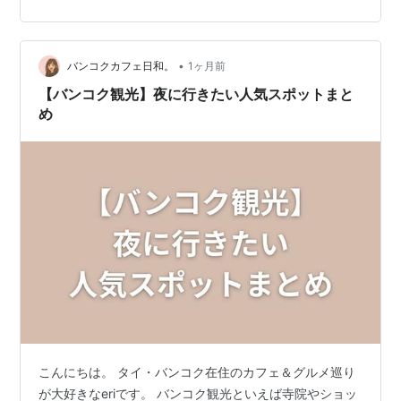
お店の最大の特徴は、単なる食事処ではないという点で
す。店内にはコンパニオンの女性たちがおり、料理の配
膳係としてだけでなく、一緒にお酒を飲みながら相手を
•
してくれるという、日本には無い「ハイブリッド型」の
バンコクカフェ日和。
1ヶ月前
スタイルをとっています。純粋に静かな食事を楽しみた
【バンコク観光】夜に行きたい人気スポットまと
いというよりは、楽しくワイワイ飲みたい、女性と…
め
こんにちは。 タイ・バンコク在住のカフェ＆グルメ巡り
が大好きなeriです。 バンコク観光といえば寺院やショッ