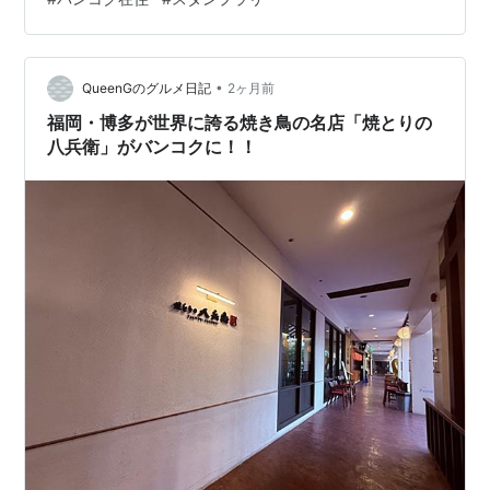
タンプコーナーが楽しい ガチャガチャ 博物館帰りにおす
すめカフェ Post Cafeの情報 お店の雰囲気 近くで見つけ
た格安マッサージ お店の情報 料金 まとめ お店の情報 店
名：サムセンナイ郵便博物館（Thai Stamp M…
•
QueenGのグルメ日記
2ヶ月前
福岡・博多が世界に誇る焼き鳥の名店「焼とりの
八兵衛」がバンコクに！！