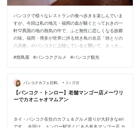
バンコクで様々なレストランの食べ歩きを楽しんでいま
すが、今回は私の地元・福岡の血が騒ぐとっておきの一
軒♡異国の地の熱気の中で、ふと無性に恋しくなる故郷
の味。福岡・博多が世界に誇る焼き鳥の名店「焼とりの
八兵衛」がバンコクに上陸していると聞いて、さっそく
突撃してきました！ 地元出身としてのプライドと、ちょ
#
焼鳥屋
#
バンコクグルメ
#
バンコク観光
っと厳しめの舌を持参しての正直レビューをお届けしま
す！2025年6月9日、スクンビット・ソイ26の日本食モ
ール「日本町」2階にオープンした八兵衛さん。「微笑み
•
の国タイに、備長炭で焼き上げる極上の味を届ける」と
バンコクカフェ日和。
3ヶ月前
いうコンセプト通り、一歩足を踏み入れると活気あふれ
【バンコク・トンロー】老舗マンゴー店メーワリ
る素晴らしい空間が広がっています。 カウ…
ーでカオニャオマムアン