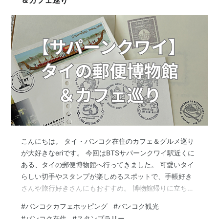
こんにちは。 タイ・バンコク在住のカフェ＆グルメ巡り
が大好きなeriです。 今回はBTSサパーンクワイ駅近くに
ある、タイの郵便博物館へ行ってきました。 可愛いタイ
らしい切手やスタンプが楽しめるスポットで、手帳好き
さんや旅行好きさんにもおすすめ。 博物館帰りに立ち寄
れるカフェや、気になった格安マッサージ店も合わせて
#
バンコクカフェホッピング
#
バンコク観光
まとめます✨ お店の情報 博物館の雰囲気 外観 建物内 ス
#
バンコク在住
#
スタンプラリー