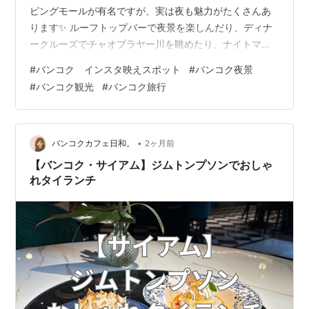
ピングモールが有名ですが、実は夜も魅力がたくさんあ
ります✨ ルーフトップバーで夜景を楽しんだり、ディナ
ークルーズでチャオプラヤー川を眺めたり、ナイトマー
ケットでローカルグルメを味わったり。 今回は、実際に
#
バンコク インスタ映えスポット
#
バンコク夜景
訪れて良かった「バンコクの夜におすすめのスポット」
#
バンコク観光
#
バンコク旅行
をまとめました🌙 ルーフトップバー TRIBe Sky Beach
Club Tichuca Rooftop Bar ディナークルーズ チャオプラ
ヤープリンセス バンコク最大の夜遊びスポット カオサン
通り ルーフトップバー バンコクといえ…
•
バンコクカフェ日和。
2ヶ月前
【バンコク・サイアム】ジムトンプソンでおしゃ
れタイランチ