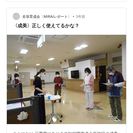
うするし ２歩ならそうする ８歩だったらフェイス２ツ分
テークバックをとる 下りや昇りのラインの場合はフォロ
•
ースルーで加減調整する ウソだと思うなら いろんなパタ
名張育成会〈MiRAiレポート〉
3年前
ーで試してみてくれ、、、 「それなのに何でパター下手
〈成美〉正しく使えてるかな？
なの？…