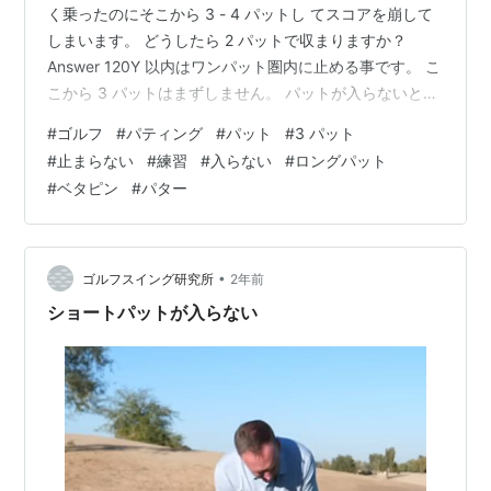
く乗ったのにそこから 3 - 4 パットし てスコアを崩して
しまいます。 どうしたら 2 パットで収まりますか？
Answer 120Y 以内はワンパット圏内に止める事です。 こ
こから 3 パットはまずしません。 パットが入らないとパ
ットが下手だからと思い がちですが、実は遠すぎるだけ
#
ゴルフ
#
パティング
#
パット
#
3 パット
なのです。 やっとの思いでオンするような内容なのが原
#
止まらない
#
練習
#
入らない
#
ロングパット
因 なのにパターばかりに意識が行って、アプロー チの練
#
ベタピン
#
パター
習をしない人がほとんどです。 乗れば良いと言うのは中
級者の意識で、10 m も離れていればプロでも 3 パットす
る事があり ます。 せっかく乗った…
•
ゴルフスイング研究所
2年前
ショートパットが入らない