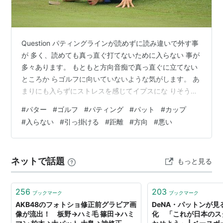
Question パティングラインが読めずに読み違いで外す事
が 多く、読めても真っ直ぐ打てないために入らない 事が
多々あります。 もともと方向音痴で真っ直ぐに立てない
ところか らゴルフに向いていないような気がします。 あ
まりにも入らずにストレスを感じてイプスにな りそうで
すが何か救いの手があるのでしょうか？ Answer パティ
#
パター
#
ゴルフ
#
パティング
#
パット
#
カップ
ングラインは読むのではなく覚える物で、 方向音痴は関
#
入らない
#
引っ掛ける
#
距離
#
方向
#
悪い
係ありません。 必要なのは真っ直ぐに打てる事、そして
決めた距 離が打てる事です。 真っすぐに向けないと言う
方は 9 いると言われ ており、方向はボールに線を書いて
ネットで話題
もっと見る
おけば誰でも 真っすぐに打てます。 そして最も重要なの
は…
256
203
ブックマーク
ブックマーク
AKB48のフォトショ修正前グラビア画
DeNA・パットンが
像が流出！ 板野→ハミ毛 篠田→ハミ
化 「これが日本のス