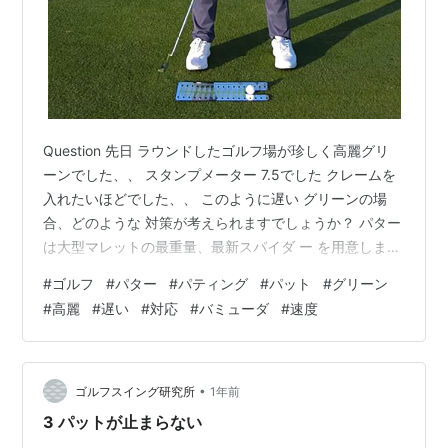
Question 先日 ラウンドしたゴルフ場が珍しく高麗グリ
ーンでした、、 スタンプメーター 7.5でした クレームを
入れたいほどでした、、 このように遅い グリーンの場
合、どのような 対策が考えられますでしょうか？ パター
は大型マレットの最重量、最新スパイダ ー を用意しまし
たが、ほとんど ショートしま した（泣） Answer 高麗芝
#
ゴルフ
#
パター
#
パティング
#
パット
#
グリーン
は伸びると芝目がきつく、硬いので抵抗 がかなり大きく
#
高麗
#
遅い
#
対応
#
バミューダ
#
速度
なります。 午前中と午後では全くスピードが変わるのが
実 感できるほど芽が伸びる日は驚きます。 また、順芽と
逆目では速度が倍違っていたりし ますので、普段の感覚
で打つとカップをかなり 過ぎてしまい、返しの逆目…
•
ゴルフスイング研究所
1年前
3 パットが止まらない