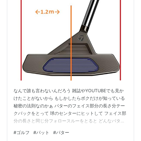
なんで誰も言わないんだろう 雑誌やYOUTUBEでも見か
けたことがないから もしかしたらボクだけが知っている
秘密の法則なのかぁ パターのフェイス部分の長さ分テー
クバックをとって 球のセンターにヒットして フェイス部
分の長さと同じ分フォロースルーをとると どんなパター
であろうと どんな形状のパターであろうとも2.4ｍ転がる
#
ゴルフ
#
パット
#
パター
その半分なら1.2m だから補測して４歩（2.4ｍ）ならそ