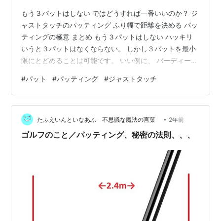
もう３パットはしない ではどうすれば一番いいのか？ ジ
ャストタッチのパッティング ふり幅で距離を決める パッ
ティングの極意 まとめ もう３パットはしない ハッキリ
いうと３パットはなくならない。 しかし３パットを最小
限にとどめることは可能です。 いい例に、 バーディーパ
ットを決めにいってボギーにしてしまった...ということ
#
パット
#
パッティング
#
ジャストタッチ
はよくある話。 「届かなければ入らない」は本当の話だ
が、強気に打つと予想以上にオーバーしてしまう。 返し
のパットを入れることができれば、問題ないのですが....
•
そこまで考えていない。 ではどうすれば一番いいのか？
たふえいんといなあふ 不思議な魔法の言葉
2年前
それは個人のポリシーなので何ともいえないのでしょう
ゴルフのこと／パッティング、秘密の法則、、、
が、私の考え…