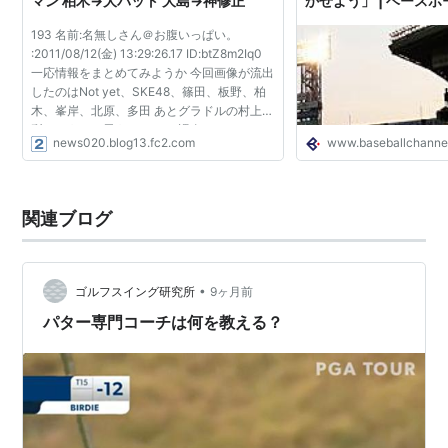
マン 柏木→大パット 大島→神修正
かせよう」 | ベース
193 名前:名無しさん＠お腹いっぱい。
:2011/08/12(金) 13:29:26.17 ID:btZ8m2Iq0
一応情報をまとめてみようか 今回画像が流出
したのはNot yet、SKE48、篠田、板野、柏
木、峯岸、北原、多田 あとグラドルの村上友
梨もそうだと思う ネットの課金コンテンツで
news020.blog13.fc2.com
www.baseballchannel
ある週プレnetとVYJ（ビジュアルヤングジ
ャンプ）の修正前の画...
関連ブログ
•
ゴルフスイング研究所
9ヶ月前
パター専門コーチは何を教える？