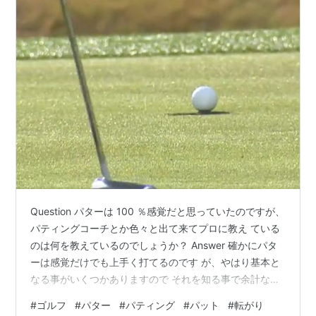
Question パターは 100 ％感覚だと思っていたのですが、
パティングコーチとか色々と出て来てプロに教え ている
のは何を教えているのでしょうか？ Answer 確かにパタ
ーは感覚だけでも上手く打てるのです が、やはり基本と
なる事がいくつかありますので それを知る事で余計なス
トレスを軽減するとが出 来ます。 まず、入らない場合は
#
ゴルフ
#
パター
#
パティング
#
パット
#
転がり
二つです。 読み違いか打ち損じです。 パティングライン