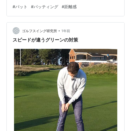
ことで、 傾斜もしくはラインは 考えていないというわけ
#
パット
#
パッティング
#
距離感
ではありません。 スイングする時には頭から消してしま
う ということです。 アドレスに入る前に 傾斜やライン
はアドレスに入る前に 情報を収集します。 「上り」の
•
「スライス」なら、 ボールがカップに入る軌跡をイメー
ゴルフスイング研究所
1年前
ジし、 左奥に仮想したカップに 沈めるため、 強さと方
スピードが違うグリーンの対策
向を決めてから …