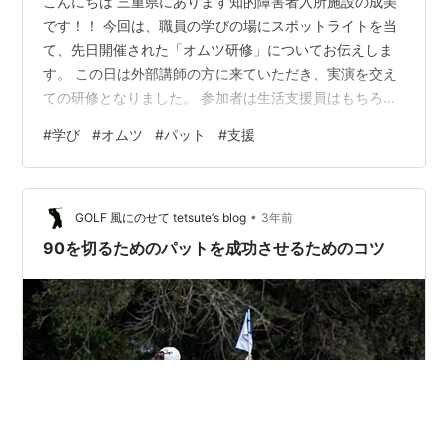
こんにちは 三重県にあります知的障害者入所施設の成美
です！！ 今回は、職員の学びの場にスポットライトを当
て、先日開催された「オムツ研修」についてお伝えしま
す。 この日は外部講師の方に来ていただき、実演を交え
ての研修となりました。 参加者は生活支援員はもちろ
ん、看護師、リネン職員（普段は洗濯をしてくれていま
#
学び
#
オムツ
#
パット
#
支援
す）、環境整備の職員など、様々な職種のメンバーが集
まっています。 せっかくの機会なので職種を超えて一緒
に勉強していきましょう☆彡 まずは…オムツのサイズ選
•
びについて。 ウエストや足回りを見て「ぴったりサイ
GOLF 風にのせて tetsute’s blog
3年前
ズ」のものを見つけること❕❕ ふむふむなるほど… 「じゃ
90を切るためのパットを成功させるためのコツ
あ利用者さんが今履いているものは本…