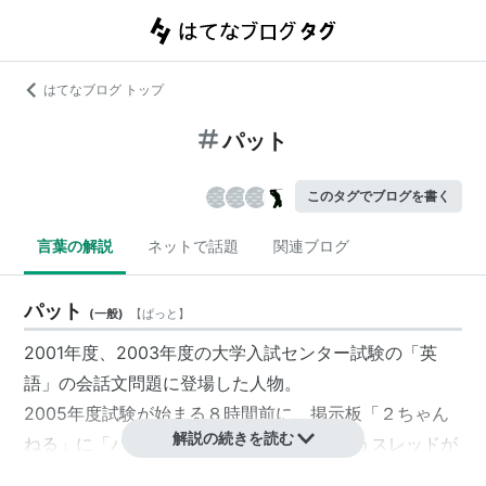
はてなブログ トップ
パット
このタグでブログを書く
言葉の解説
ネットで話題
関連ブログ
パット
(
一般
)
【
ぱっと
】
2001年度、2003年度の大学入試センター試験の「英
語」の会話文問題に登場した人物。
2005年度試験が始まる８時間前に、掲示板「２ちゃん
解説の続きを読む
ねる」に「パットの弟ケヴィンです」というスレッドが
建てられ、試験問題の流出疑惑に発展した。