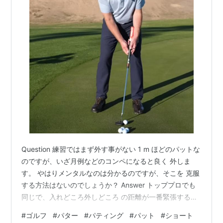
Question 練習ではまず外す事がない 1 m ほどのパットな
のですが、いざ月例などのコンペになると良く 外しま
す。 やはりメンタルなのは分かるのですが、そこを 克服
する方法はないのでしょうか？ Answer トッププロでも
同じで、入れどころ外しどころ の距離が一番緊張すると
言います。 入れなければならない距離なので、絶対に外
#
ゴルフ
#
パター
#
パティング
#
パット
#
ショート
せ ないと言うプレッシャーや、外したらみっとも ないと