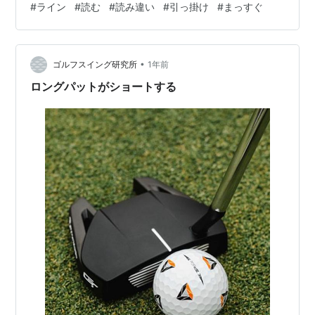
#
ライン
#
読む
#
読み違い
#
引っ掛け
#
まっすぐ
は「読むのではなく覚える」の だと言われているよう
に、その場で読むのは困難 で、曲がりそうで曲がらない
場所とか真っ直ぐな のに曲ったりと、コース設定側もプ
ロの試合はそ う簡単な位置にはカップを切りません。 ア
•
ゴルフスイング研究所
1年前
マ…
ロングパットがショートする