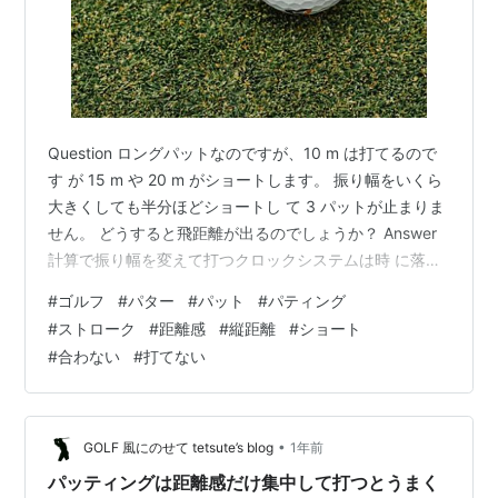
Question ロングパットなのですが、10 m は打てるので
す が 15 m や 20 m がショートします。 振り幅をいくら
大きくしても半分ほどショートし て 3 パットが止まりま
せん。 どうすると飛距離が出るのでしょうか？ Answer
計算で振り幅を変えて打つクロックシステムは時 に落と
し穴があります。 それはテイクバックの幅を大きくした
#
ゴルフ
#
パター
#
パット
#
パティング
のだから当 然飛距離が出ると思って打つのですが、実は
#
ストローク
#
距離感
#
縦距離
#
ショート
速度 が遅くなっている事があるのです。 飛距離は結局ヘ
#
合わない
#
打てない
ッドスピードですので、幅は目安 になりますが、いくら
幅を広げてもゆっくりと振 れば飛距離は出ません。 した
がって、振り幅を広くしても所要時間は同…
•
GOLF 風にのせて tetsute’s blog
1年前
パッティングは距離感だけ集中して打つとうまく