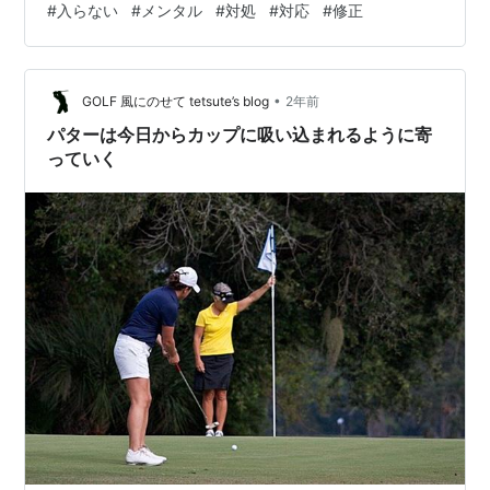
#
入らない
#
メンタル
#
対処
#
対応
#
修正
思う事で余計に慎重になって、恐怖心す ら出て来るのが
ショートパットです。 ショートパットが入るか入らない
かは個人差で パティングの指導者達はこれを自信の差だ
と言 います。 打つ前に外した時の記憶や、返しの事を考
•
GOLF 風にのせて tetsute’s blog
2年前
え…
パターは今日からカップに吸い込まれるように寄
っていく