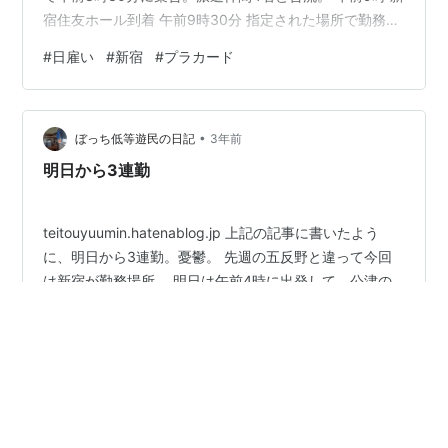
宿住友ホール到着 午前9時30分 指定された場所で勤務開
始。 午前17時 終了。 天気は、曇りから途中雨に。 やは
#
日雇い
#
新宿
#
プラカード
り結構通行人に声をかけられた。どうやって会場まで行
けばいいのか。まあ、予約制だから当たり前か。そのほ
かに新宿駅や都庁はどこですか。 集合時間が早いのは、
•
遅刻者が多かったかららしい。 5月20日 土曜日 天気 雨
ぼっち低等遊民の日記
3年前
途中から曇り 勤務時間、仕事内容は昨日と同じ。 今…
明日から3連勤
teitouyuumin.hatenablog.jp 上記の記事に書いたよう