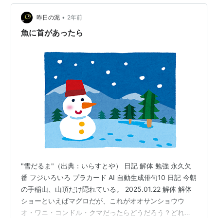
ベーションが起こり「USA！…
•
昨日の泥
2年前
魚に首があったら
"雪だるま"（出典：いらすとや） 日記 解体 勉強 永久欠
番 フジいろいろ プラカード AI 自動生成俳句10 日記 今朝
の手稲山、山頂だけ隠れている。 2025.01.22 解体 解体
ショーといえばマグロだが、これがオオサンショウウ
オ・ワニ・コンドル・クマだったらどうだろう？どれも