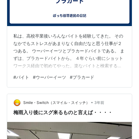
私は、高校卒業後いろんなバイトを経験してきた。 その
なかでもストレスがあまりなく自由だなと思う仕事が２
つある。 ウーバーイーツとプラカードバイトである。 ま
ずは、プラカードバイトから。 ４年ぐらい前にショット
ワークス経由で初めてやった。楽なバイトと検索する
と、プラカードバイトが出てきて立っているだけでいい
#
バイト
#
ウーバーイーツ
#
プラカード
と書いてあったので応募した。 派遣会社はエージェント
で、勤務時間は６時間、日給６０００円。交通費は全額
支給だった。現場の場所は忘れた。 服装はスーツ着用。
•
確かに実際にやってみて立っているだけで良かった。コ
Smile・Switch（スマイル・スイッチ）
3年前
ミュニケーションとかは全く必要ない。たまに通行人に
梅雨入り後にスグ来るものと言えば・・・・
声をかけられたら、渡されていたチラシを…