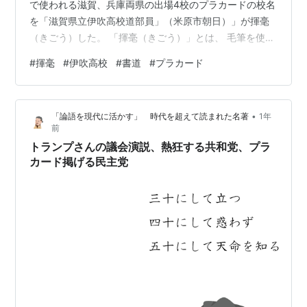
で使われる滋賀、兵庫両県の出場4校のプラカードの校名
を「滋賀県立伊吹高校道部員」（米原市朝日）」が揮毫
（きごう）した。 「揮毫（きごう）」とは、 毛筆を使っ
て文字や絵を描くことを意味する言葉。単に「書く」と
#
揮毫
#
伊吹高校
#
書道
#
プラカード
いうよりも、書道家や著名人が筆をふるって、心を込め
て書画を作成するという、やや格式の高いニュアンスを
持つ言葉。 「伊吹高校」は「書の甲子園」と呼ばれる国
•
「論語を現代に活かす」 時代を超えて読まれた名著
1年
際高校生選抜書展の上位入賞常連校で、昨年は近畿地区
前
優勝を果たしている。 揮毫したのは「揮毫したのは滋賀
トランプさんの議会演説、熱狂する共和党、プラ
学園、近江、神戸国際大付、東洋大姫路…
カード掲げる民主党