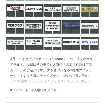
3月に入ると「プラカード（placard）」のご注文が増え
て来ます。今日はその中でも人気の「入場行進向けプラ
カード」のご紹介です。 大きさの異なる3種類のプラカ
ード、まずは人気の小サイズから。 続いて2番人気の中
サイズ 最後はちょっと大きめな大サイズ 入場行進用に
は、ほとんどがこの3サイズよりお選びいただいておりま
#
プラカード
#
入場行進プラカード
す。 これまでの製作事例がこちらです。 チームロゴなど
も入れられますし、このようにプレゼントにする場合は
裏面に「寄贈文字」を貼り付けることも可能です。 現在