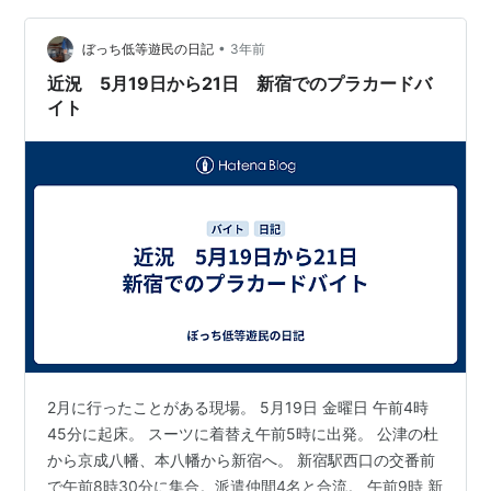
か！！ そうなんですね、お中元特設会場は6月5日（月）
•
から始まっていたのですが、まだ時期としては早かった
ぼっち低等遊民の日記
3年前
らしく、少ないスタッフの方々で対応されてた様です。
近況 5月19日から21日 新宿でのプラカードバ
時間があったので、ぐるりと会…
イト
2月に行ったことがある現場。 5月19日 金曜日 午前4時
45分に起床。 スーツに着替え午前5時に出発。 公津の杜
から京成八幡、本八幡から新宿へ。 新宿駅西口の交番前
で午前8時30分に集合。派遣仲間4名と合流。 午前9時 新