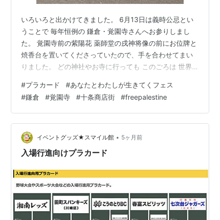
いろいろと出かけてきました。 6月13日は義時公忌とい
うことで 毎年恒例の 鎌倉・覚園寺さんへお参りしまし
た。 覚園寺前の紫陽花 薬師堂の戌神将像の前にお位牌と
焼香台を置いてくださっていたので、手を合わせてまい
りました。 どの神社やお寺に行っても このごろは 世界
のどこからも戦争・虐殺がなくなるように、これから起
#
プラカード
#
あなたとわたしが生きてくフェス
きないように と願うばかりです。 撮影禁止じゃないエリ
#
鎌倉
#
覚園寺
#
十条商店街
#
freepalestine
アはドンドン撮って な覚園寺さん 新たなフォトスポット
が...
•
イベントグッズ★スマイル館
5ヶ月前
入場行進向けプラカード