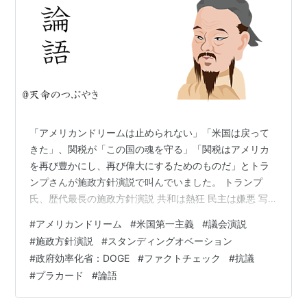
「アメリカンドリームは止められない」「米国は戻って
きた」、関税が「この国の魂を守る」「関税はアメリカ
を再び豊かにし、再び偉大にするためのものだ」とトラ
ンプさんが施政方針演説で叫んでいました。 トランプ
氏、歴代最長の施政方針演説 共和は熱狂 民主は嫌悪 写
真11枚 国際ニュース：AFPBB News 就任してからこれま
#
アメリカンドリーム
#
米国第一主義
#
議会演説
での成果を強調、自賛し、民主党員からのやじに対して
#
施政方針演説
#
スタンディングオベーション
は挑発的な態度を見せながら、歴代大統領で最長の1時間
#
政府効率化省：DOGE
#
ファクトチェック
#
抗議
40分にわたって演説を行っていました。演説中、共和党
#
プラカード
#
論語
議員は盛大な拍手を絶え間なく繰り返し、トランプさん
が対立勢力への批判を繰り出すたびにスタンディングオ