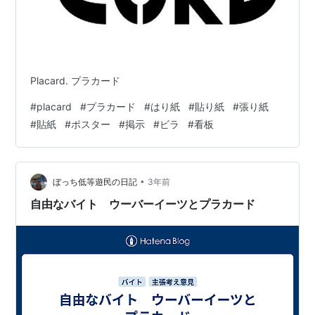
Placard. プラカード
#
placard
#
プラカード
#
はり紙
#
貼り紙
#
張り紙
#
貼紙
#
ポスター
#
掲示
#
ビラ
#
看板
•
ぼっち低等遊民の日記
3年前
自由なバイト ウーバーイーツとプラカード