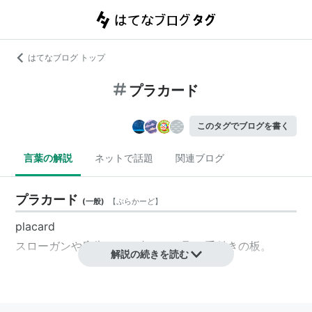
はてなブログ トップ
プラカード
このタグでブログを書く
言葉の解説
ネットで話題
関連ブログ
プラカード
(
一般
)
【
ぷらかーど
】
placard
スローガンや広告などが書かれた取っ手付きの板。
解説の続きを読む