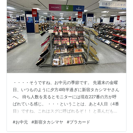
・・・・そうですね、お中元の季節です。 先週末の金曜
日、いつものように夕方4時半過ぎに新宿タカシマヤさん
へ。 待ち人数を見るとモニターには現在227番の方が呼
ばれている感じ。 ・・・ということは、あと4人目（4番
目）ですね。これはスグに呼ばれるぞ！！ と喜んだもの
の、15分、20分経っても呼ばれない・・・ そんなに混雑
#
お中元
#
新宿タカシマヤ
#
プラカード
してるのかなぁ？・・・と出口の方から商談コーナーを
覗いてみると、なんと係員が居ないではありません