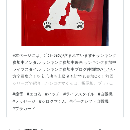
※本ページには、ﾌﾟﾛﾓｰｼｮﾝが含まれています※ ランキング
参加中メンタル ランキング参加中映画 ランキング参加中
ライフスタイル ランキング参加中ブログ仲間増やしたい
方全員集合！✨ 初心者も上級者も誰でも参加OK！ 前回
シリーズで紹介したシロクマくんは、掲示板、プラカー
ド的な物に「北極みたいに冷えてるよ。」とアピールし
#
節電
#
エコる
#
ハッチ
#
ライフスタイル
#
自販機
ていたが、今回は、シロクマくんのセリフ風に吹き出し
#
メッセージ
#
シロクマくん
#
ピークシフト自販機
でメッセージが呈示されている。 前回シリーズリンク
#
プラカード
hatch51.com そもそも、本シリーズ開始に当たって、自
販機にある数種の環境配慮のメッセージを深掘りしたい
と考えたことに始まる。はてなブログの自然・環境グル