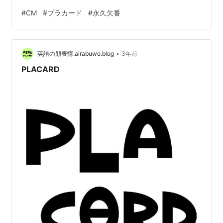
嫌がられるのではなかろうか。 逆になぜ魚だったら（そ
#
CM
#
プラカード
#
永久欠番
うじゃない人もいるかも知れないが）大多数の人は普通
に見ていられるのだろう。 あと国外でマグロの解体ショ
ーをやった場合は国によって反応が違うのだろうか。絶
•
滅が危惧されていないマグロ以外の大型海水魚だった
英語の顔表情.airabuwo.blog
3年前
ら？ 魚と他の脊椎動物とでは「頭と胴の間に首がないか
PLACARD
あるか」とい…