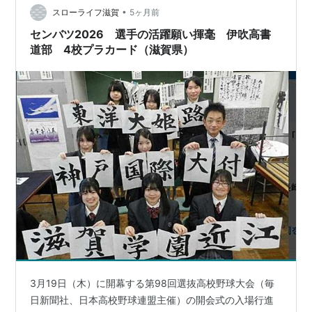
•
ご注文が立て混んでおりますので、製作には中一週間ほ
スローライフ滋賀
5ヶ月前
どお時間を頂いている状況です。入場行進用以外にも
センバツ2026 選手の活躍願い揮毫 伊吹高書
「告知・誘導向けプラカード」、…
道部 4校プラカード（滋賀県）
3月19日（木）に開幕する第98回選抜高校野球大会（毎
日新聞社、日本高校野球連盟主催）の開会式の入場行進