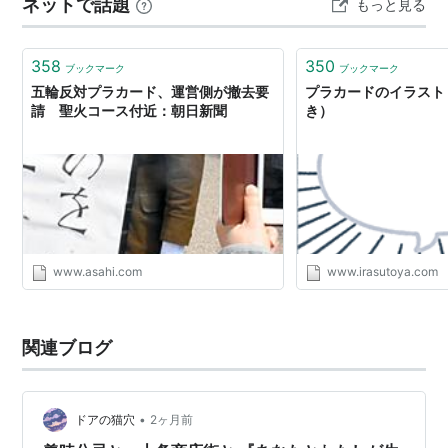
ネットで話題
もっと見る
ープの創始者で…
358
350
ブックマーク
ブックマーク
五輪反対プラカード、運営側が撤去要
プラカードのイラスト
請 聖火コース付近：朝日新聞
き）
www.asahi.com
www.irasutoya.com
関連ブログ
•
ドアの猫穴
2ヶ月前