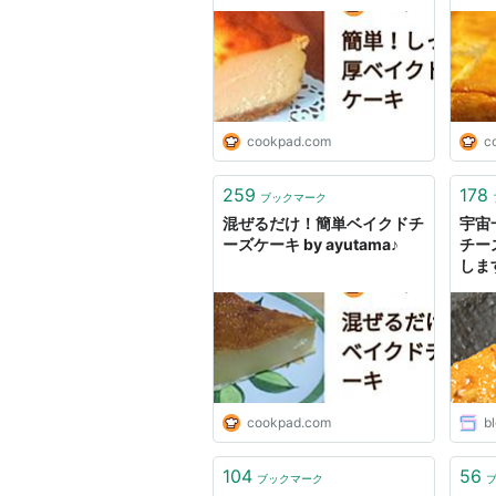
cookpad.com
c
259
178
ブックマーク
混ぜるだけ！簡単ベイクドチ
宇宙
ーズケーキ by ayutama♪
チー
しま
cookpad.com
b
104
56
ブックマーク