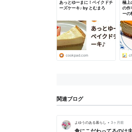
あっとゆーまに！ベイクドチ
極上
ーズケーキ♪ by とむまろ
の作
ーの
cookpad.com
ch
関連ブログ
•
よゆうのある暮らし
3ヶ月前
食にこだわってるのは