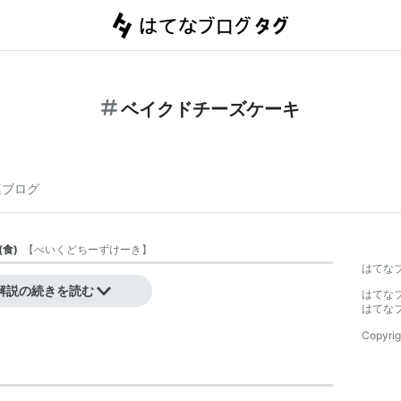
ベイクドチーズケーキ
連ブログ
(
食
)
【
べいくどちーずけーき
】
はてな
たチーズケーキ。
解説の続きを読む
はてな
はてな
Copyrig