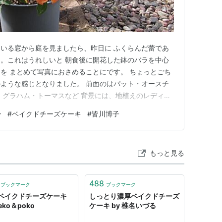
いる窓から庭を見ましたら、昨日に ふくらんだ蕾であ
。これはうれしいと 朝食後に開花した鉢のバラを中心
を まとめて写真におさめることにです。 ちょっとごち
ような感じとなりました。 前面のはパット・オースチ
、グラハム・トーマスなど 背景には、地植えのレディ・
ュビリなどデビッド・ オースチンのバラでまとめてあ
ン
#
ベイクドチーズケーキ
#
皆川博子
まだすこし開花 まで時間がかかりそうです。（夕方に
れらの鉢は 雨のあたら…
もっと見る
488
ブックマーク
ブックマーク
ベイクドチーズケーキ
しっとり濃厚ベイクドチーズ
peko＆poko
ケーキ by 椎名いづる