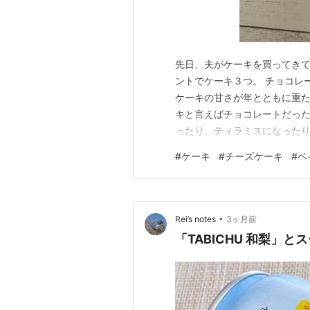
先日、夫がケーキを買ってきて
ントでケーキ３つ。 チョコレ
ケーキの甘さが年とともに重た
キと言えばチョコレートだった
ったり、ティラミスになったり
り。 中身は、レアチーズケー
#
ケーキ
#
チーズケーキ
#
ベ
に、私は、ここのお店なら、
キやショートケーキを食べてる
•
Rei’s notes
3ヶ月前
「TABICHU 和梨」