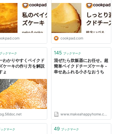
ookpad.com
cookpad.com
145
ブックマーク
ブックマーク
一わかりやすくベイクド
混ぜたら炊飯器にお任せ。超
ズケーキの作り方を解説
簡単ベイクドチーズケーキ -
すょ
幸せあふれる小さなおうち
log.56doc.net
www.makeahappyhome.com
49
ブックマーク
ブックマーク