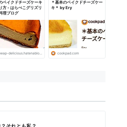
のベイクドチーズケーキ
＊基本のベイクドチーズケー
り方 - はらぺこグリズリ
キ＊ by Ery
料理ブログ
eap-delicious.hatenablog.com
cookpad.com
夫？それとも私？