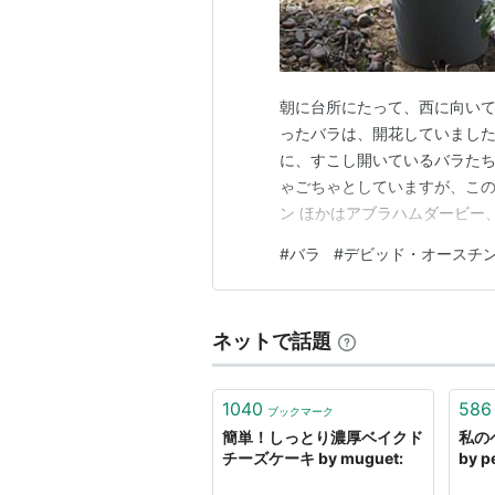
朝に台所にたって、西に向いて
ったバラは、開花していました
に、すこし開いているバラたち
ゃごちゃとしていますが、この
ン ほかはアブラハムダービー
エマ・ハミルトン、ロイヤルジ
#
バラ
#
デビッド・オースチ
るのですが、地植えのほうは、
なって雨となりましたので、こ
ネットで話題
1040
586
ブックマーク
簡単！しっとり濃厚ベイクド
私の
チーズケーキ by muguet:
by 