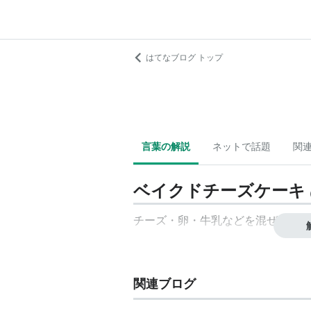
はてなブログ トップ
言葉の解説
ネットで話題
関
ベイクドチーズケーキ
チーズ・卵・牛乳などを混ぜて焼い
関連ブログ