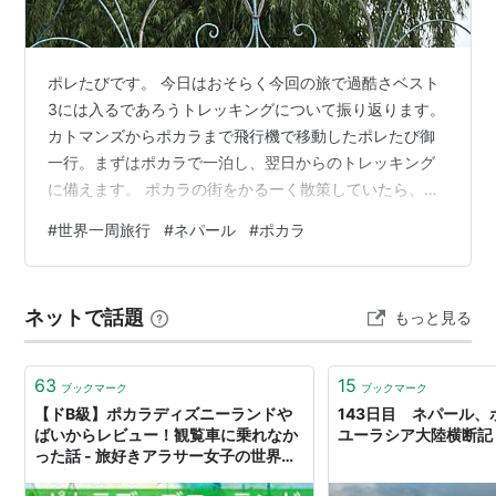
ポレたびです。 今日はおそらく今回の旅で過酷さベスト
3には入るであろうトレッキングについて振り返ります。
カトマンズからポカラまで飛行機で移動したポレたび御
一行。まずはポカラで一泊し、翌日からのトレッキング
に備えます。 ポカラの街をかるーく散策していたら、、
なんと、、ディズニーランドが！！ がっつりディズニー
#
世界一周旅行
#
ネパール
#
ポカラ
ランドって書いてるし、、笑 確実に非公認。。 われわれ
が行った時は誰もいませんでしたが、ハイシーズンは結
構人がいるみたい。SNSで検索してみると、アトラクシ
ネットで話題
もっと見る
ョンも稼働しているらしい🫨 夜はネパール料理を頂き、
翌日からいざトレッキングです🥾 トレッキングと聞く
と、のどかな小高い丘を歩いて、お…
63
15
ブックマーク
ブックマーク
【ドB級】ポカラディズニーランドや
143日目 ネパール、ポ
ばいからレビュー！観覧車に乗れなか
ユーラシア大陸横断記
った話 - 旅好きアラサー女子の世界一
周ブログ