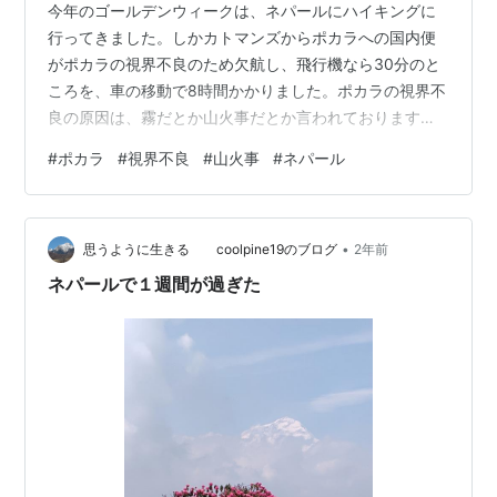
今年のゴールデンウィークは、ネパールにハイキングに
行ってきました。しかカトマンズからポカラへの国内便
がポカラの視界不良のため欠航し、飛行機なら30分のと
ころを、車の移動で8時間かかりました。ポカラの視界不
良の原因は、霧だとか山火事だとか言われております
が、行ってみて真相がわかりました。 ネパール国内便は
#
ポカラ
#
視界不良
#
山火事
#
ネパール
視界不良による欠航が多い ネパール国内便は有視界飛
行？ カトマンズからポカラまでの地獄の陸路 ポカラの視
界不良の原因は霧ではない 原因は山火事の煙 なぜ山火事
•
が起きているのか ネパール国内便は視界不良による欠航
思うように生きる coolpine19のブログ
2年前
が多い ネパールの国内線は、視界不良による遅延や欠航
ネパールで１週間が過ぎた
が多いことで有名です。 ネパールの…