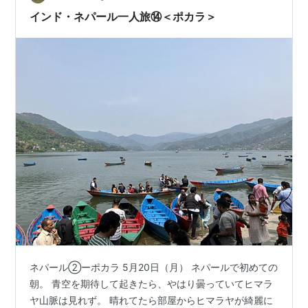
付きのバスを探しましたが皆無。エ…
インド・ネパール一人旅⑭＜ポカラ＞
ネパール②ーポカラ 5月20日（月） ネパールで初めての
朝。 青空を期待して起きたら、やはり曇っていてヒマラ
ヤ山脈は見れず。 晴れてたら部屋からヒマラヤが綺麗に