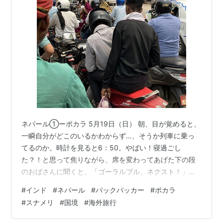
ネパール①ーポカラ 5月19日（日） 朝、目が覚めると、
一瞬自分がどこのいるかわからず…、そうか列車に乗っ
てるのか。時計を見ると6：50。やばい！寝過ごし
た？！と思って焦りながら、席を変わってあげた下の段
のおばさんに聞くと、「ゴーラルプル、ネクスト！」っ
て言われて安心する。 今日は、インドからネパールへ陸
#
インド
#
ネパール
#
バックパッカー
#
ポカラ
路で国境を渡る。 バラナシから列車でゴーラルプル。そ
#
スナメリ
#
国境
#
海外旅行
こから、乗合タクシーで国境の街スノウリへ。そこでネ
パールに入国し、ポカラに向かう。 ポカラは、カトマン