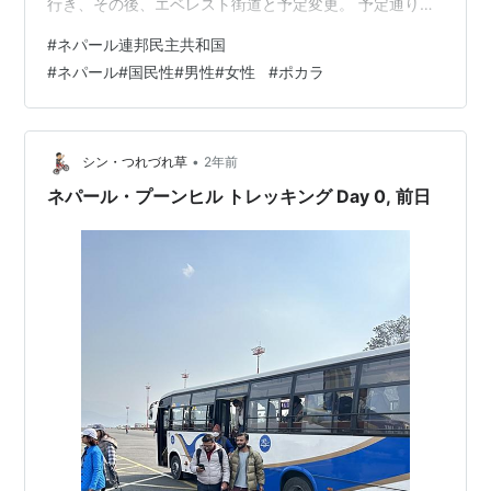
行き、その後、エベレスト街道と予定変更。 予定通りに
いく日本とは違い、だいたいが予定通りにいかないネパ
#
ネパール連邦民主共和国
ールライフ また再び、ヒマラヤ遊覧飛行ができた。マナ
#
ネパール#国民性#男性#女性
#
ポカラ
スルらしい↓ やっとついたポカラは年に一度のホ−リ−祭
りで盛り上がっていた。 www.youtube.com カオスな国
ネパールを楽しまなきゃつまらない、と思っているのか
いないのか、弾けていたのは外国人が多く、ネパールの
•
シン・つれづれ草
2年前
若者はシャイで純粋な子が…
ネパール・プーンヒル トレッキング Day 0, 前日