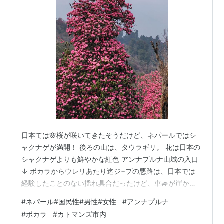
日本ては🌸桜が咲いてきたそうだけど、ネパールではシ
ャクナゲが満開！ 後ろの山は、タウラギリ。 花は日本の
シャクナゲよりも鮮やかな紅色 アンナプルナ山域の入口
↓ ポカラからウレリあたり迄ジ−プの悪路は、日本では
経験したことのない揺れ具合だったけど、車🚙が崖から
落ちずパンクもせず生きて下山できて良かった☺
#
ネパール#国民性#男性#女性
#
アンナプルナ
www.youtube.com どうやら世界一危険な悪路らしい↑
#
ポカラ
#
カトマンズ市内
宿泊したロッジで働く女性のおもてなし。 朝の風景、マ