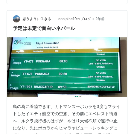
チャプチャレとアンナプルナ3がちょっと見えた ポカラ
からカトマンズはたった200kmなのに昨日は崖崩れの渋
滞で、ツ−リストバスで18時間もかかった。ネパールだか
•
思うように生きる coolpine19のブログ
2年前
ら仕方が無い。なの…
予定は未定で面白いネパール
鳥の為に着陸できず、カトマンズ〜ポカラを3度もフライ
トしたイエティ航空での空旅、その前にエベレスト街道
へ、ルクラ飛行機のはずが、やはり天候不順で運行中止
になり、先にポカラからヒマラヤビュートレッキングに