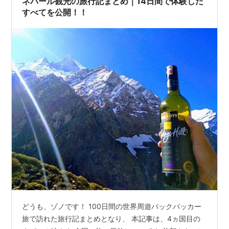
ネパール観光の旅行記まとめ｜14日間で体験した
の本州の全長は1500km。 現…
すべてを公開！！
どうも、ゾノです！ 100日間の世界周遊バックパッカー
旅で訪れた旅行記まとめとなり、 本記事は、4ヵ国目の