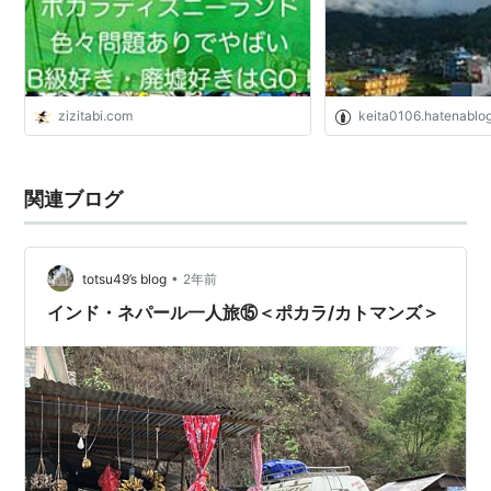
zizitabi.com
keita0106.hatenablo
関連ブログ
•
totsu49’s blog
2年前
インド・ネパール一人旅⑮＜ポカラ/カトマンズ＞