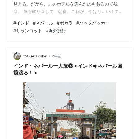
見える。だから、このホテルを選んだのもあるので残
念。 気を取り直して、朝食。これが、やはりいいホテル
は違う。スイカジュースにフルーツ盛り合わせ。オムレ
#
インド
#
ネパール
#
ポカラ
#
バックパッカー
ツにソーセージ、野菜炒め。パンとコーヒー。全部美味
#
サランコット
#
海外旅行
しい。☆☆☆☆ 庭で涼しい風を浴びながら優雅に食事。
欧米人の老夫婦が2組。ヨーロッパの山間のホテルにでも
いるかの様。 ポカラの中心部から離れているので、9：
00に湖沿いのレイクサイドまで車を出してくれる。欧米
•
totsu49’s blog
2年前
人の老夫婦と一緒にジープで向かう…
インド・ネパール一人旅⑬＜インド⇒ネパール国
境渡る！＞