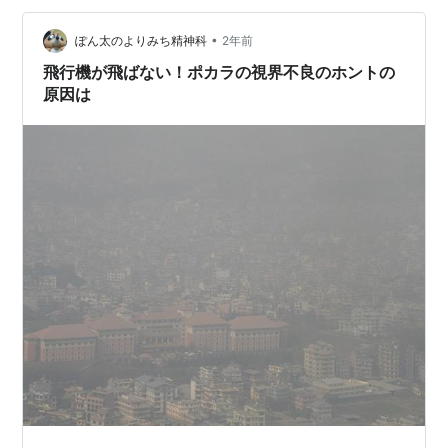
ズに続くネパール第2の観光地。北にアンナプルナ連峰が
高くそびえ、街の西側にはフェワ湖が広がる盆地で、多
•
ぽん太のよりみち精神科
2年前
くのホテルやレストランが集まり世界中か…
飛行機が飛ばない！ポカラの視界不良のホントの
原因は