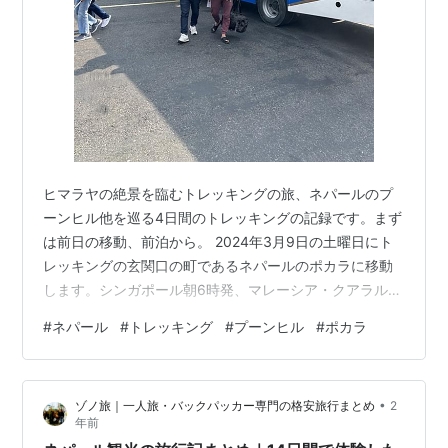
ヒマラヤの絶景を臨むトレッキングの旅、ネパールのプ
ーンヒル他を巡る4日間のトレッキングの記録です。まず
は前日の移動、前泊から。 2024年3月9日の土曜日にト
レッキングの玄関口の町であるネパールのポカラに移動
します。シンガポール朝6時発、マレーシア・クアラルン
プール経由のフライトでネパールの首都カトマンズ空港
#
ネパール
#
トレッキング
#
プーンヒル
#
ポカラ
へ。遅延もなく現地時間で12時過ぎに到着。飛行機の右
窓側に座ることをお勧め。カトマンズ到着前にヒマラヤ
山脈が機内から見えます。おー感動！ 機内から見るとヒ
•
ゾノ旅｜一人旅・バックパッカー専門の格安旅行まとめ
2
マラヤは東西にとても長いスケールの大きい山脈だとい
年前
うことを実感します。全長2400kmとか。ちなみに日本