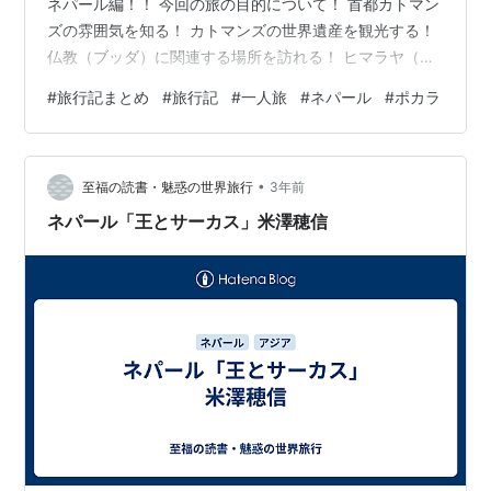
ネパール編！！ 今回の旅の目的について！ 首都カトマン
ズの雰囲気を知る！ カトマンズの世界遺産を観光する！
仏教（ブッダ）に関連する場所を訪れる！ ヒマラヤ（チ
ョモランマ）をこの瞳で見る！！ これらの目的を達成す
#
旅行記まとめ
#
旅行記
#
一人旅
#
ネパール
#
ポカラ
るために、約1週間ほどの滞在を計画していました。 結論
として、 すべてを達成！！ ただし、ヒマラヤ連峰につい
てはプーンヒルとアンナプルナBCの人気トレッキングに
•
追加で挑戦したため、当初の計画よりも長いトータル14
至福の読書・魅惑の世界旅行
3年前
日間の滞在となりました。 滞在エリアは、『カトマン
ネパール「王とサーカス」米澤穂信
ズ・ポカラ』となりま…