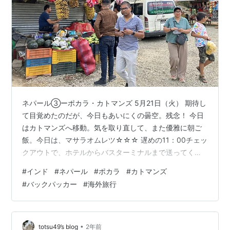
ネパール③ーポカラ・カトマンズ 5月21日（火） 期待し
て目覚めたのだが、今日もあいにくの曇空。残念！ 今日
はカトマンズへ移動。気を取り直して、また優雅に朝ご
飯。今日は、マサラオムレツ☆☆☆ 遅めの11：00チェッ
クアウトで、ホテルからバスターミナルまで送ってくれ
るとの事なので、せっかくなのでプールサイドでゆっく
#
インド
#
ネパール
#
ポカラ
#
カトマンズ
り。さすがに寒くてプールには入れなかった…。 やっぱ
#
バックパッカー
#
海外旅行
り五つ星ホテルは良かった～。今度来る時は、快晴のマ
ウンテンビューに期待！ カトマンズへは、ツーリストバ
スが出ているが朝だけなので、マイクロバスで向かいま
す。バラナシからの国境越えの教訓を活かし、エアコン
•
totsu49’s blog
2年前