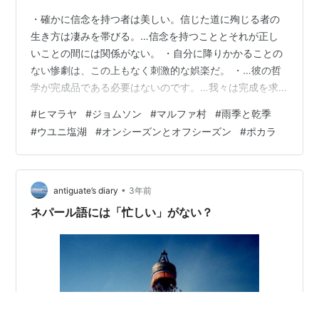
・確かに信念を持つ者は美しい。信じた道に殉じる者の
生き方は凄みを帯びる。…信念を持つこととそれが正し
いことの間には関係がない。 ・自分に降りかかることの
ない惨劇は、この上もなく刺激的な娯楽だ。 ・…彼の哲
学が完成品である必要はないのです。…我々は完成を求
めていると言いました。ですが、時代の変化や技術の進
#
ヒマラヤ
#
ジョムソン
#
マルファ村
#
雨季と乾季
歩に応じて不断にアレンジが加えられ続けることこそ
#
ウユニ塩湖
#
オンシーズンとオフシーズン
#
ポカラ
が、既にして完成なのだとも言えはしないでしょうか。
・尊さは脆く、地獄は近い。 ☆ ☆ ☆ ☆ ☆ 2001年にネ
パールで実際に起きた王室の殺害事件をミステリー小説
の中に盛り込んだ長編フィクション。2001年6月1日ネパ
•
antiguate’s diary
3年前
ールの首都カトマンズの王宮で…
ネパール語には「忙しい」がない？