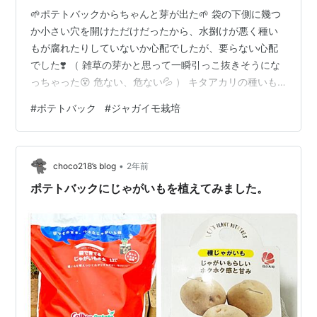
🌱ポテトバックからちゃんと芽が出た🌱 袋の下側に幾つ
か小さい穴を開けただけだったから、水捌けが悪く種い
もが腐れたりしていないか心配でしたが、要らない心配
でした❣️ （ 雑草の芽かと思って一瞬引っこ抜きそうにな
っちゃった😵 危ない、危ない💦 ） キタアカリの種いも
から小さな芽が2つ出て来ました╰(*´︶`*)╯♡ ２個種いも
#
ポテトバック
#
ジャガイモ栽培
を植えたので、最低でも２個収穫したいですね。ちょう
ど2つ目が出ましたが、出来れば２個以上芽が出て欲しい
なぁ😊 今後も期待したいと思います♪
•
chocoblog218.com リンク にほんブログ村
choco218’s blog
2年前
ポテトバックにじゃがいもを植えてみました。