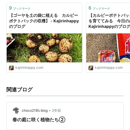
9
6
ブックマーク
ブックマーク
【ゴーヤを土の袋に植える カルビー
【カルビーポテトバッ
ポテトバックの収穫】 - Kajirinhappy
を育ててみる 今日のぬ
のブログ
Kajirinhappyのブロ
kajirinhappy.com
kajirinhappy.com
関連ブログ
•
choco218’s blog
2年前
春の庭に咲く植物たち②