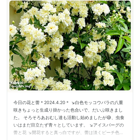
今日の花と蕾＊2024.4.20＊ ↘️白色モッコウバラの八重
咲きちょっと生成り掛かった色合いで、だいぶ咲きまし
た。 そろそろあおむし達も活動し始めましたが😅、虫食
いはまだ目立たず青々としています。 ↘️アイスバーグの
蕾と花 ↘️開花すると真っ白ですが、蕾は淡くピーチ色掛
かった白色に見えます。 ↘️ミニバラのラベンダードリー