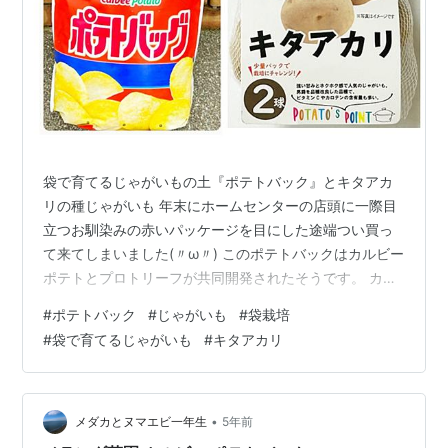
袋で育てるじゃがいもの土『ポテトバック』とキタアカ
リの種じゃがいも 年末にホームセンターの店頭に一際目
立つお馴染みの赤いパッケージを目にした途端つい買っ
て来てしまいました(〃ω〃) このポテトバックはカルビー
ポテトとプロトリーフが共同開発されたそうです。 カル
ビーポテトが１０年以上かけて開発した『ぽろしり』と
#
ポテトバック
#
じゃがいも
#
袋栽培
いうオリジナルのじゃがいも品種も、ポテトバックの隣
#
袋で育てるじゃがいも
#
キタアカリ
に陳列されていたのですが、ぽろしりの隣りの『キタア
カリ』を目にしてしまったので、キタアカリを選んでし
まいました😄 ぽろしりはポテトチップス専用に開発され
たお芋で、キタアカリの方は黄金色で甘味があるホクホ
•
メダカとヌマエビ一年生
5年前
クしたお芋です。 ポテトチップス嫌いじ…