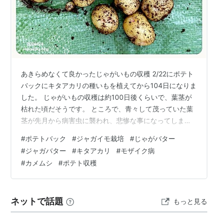
あきらめなくて良かったじゃがいもの収穫 2/22にポテト
バックにキタアカリの種いもを植えてから104日になりま
した。 じゃがいもの収穫は約100日後くらいで、葉茎が
枯れた頃だそうです。 ところで、青々して茂っていた葉
茎が先月から病害虫に襲われ、悲惨な事になってしまっ
ていました😱 農薬を使うのは嫌で、やられた葉茎を取り
#
ポテトバック
#
ジャガイモ栽培
#
じゃがバター
除いて様子を見ていましたが被害が止まらず、思い切っ
#
ジャガバター
#
キタアカリ
#
モザイク病
てバッサリと切りましたが、新葉は生えてこず、一度も
#
カメムシ
#
ポテト収穫
花も蕾も付けないまま、とうとう枯れてしまいました😭
もう収穫は無理だなと諦めましたが、せっかく植えたし
と思い直し掘り起こして見ることにしました。 ↘️青々と
ネットで話題
もっと見る
調子の良かった頃 青々とし…