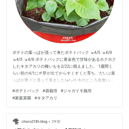
ポテトの葉っぱが茂って来たポテトバック ↘️4/5 ↘️4/9
↘️4/5 ↘️4/9 ポテトバックに黄金色で甘味があるホクホク
したキタアカリの種いもを2/22に植えました。 1週間く
らい前の4/1に🌱芽が出てからすくすくと育ち、だいぶ葉
っぱが青々と茂って来ました(๑˃̵ᴗ˂̵) 今のところ虫食いに
やられることなく綺麗な葉っぱです♬ 袋栽培で水持ちが
#
ポテトバック
#
袋栽培
#
ジャガイモ栽培
良く、まだ数えるほどしか水遣りをしていません。雨が
#
家庭菜園
#
キタアカリ
結構降った日もありますが、ちょっと拍子抜けするくら
い手が掛かりません😅 じゃがいも🥔も楽しみですが、そ
う言えばじゃがいもの花をまだ見たことがありません。
じゃがいも一つで青々葉っぱに花に実に芋とお楽…
•
choco218’s blog
2年前