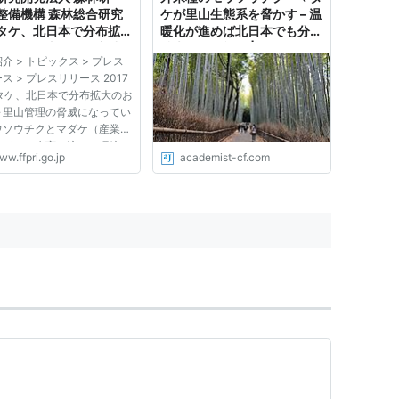
整備機構 森林総合研究
ケが里山生態系を脅かす – 温
タケ、北日本で分布拡大
暖化が進めば北日本でも分布
それ～里山管理の脅威に
拡大する可能性 | academist
介 > トピックス > プレス
ているモウソウチクとマ
Journal
ス > プレスリリース 2017
（産業管理外来種）の生
 タケ、北日本で分布拡大のお
適した環境は温暖化で拡
～里山管理の脅威になってい
、最大500km北上し稚
ウソウチクとマダケ（産業管
到達～
来種）の生育に適した環境は
w.ffpri.go.jp
academist-cf.com
で拡大し、最大500km北
内に到達～ 2017年10月18
東北大学大学院生命科学研究
野県環境保全研究所 国立