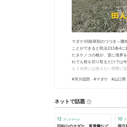
マダケVS除草剤のつづき～隣
ことができると民法233条4
たタケノコの根が、逆に境界
れでも根を切り取るだけでは
もう水田には使えない実際に
川を管理される山口県にもこ
#
河川堤防
#
マダケ
#
山口県
すという提案をいただいたつ
る実は、空き地の管理で使用し
ネットで話題
12
10
ブックマーク
ブ
旧杉山のマダケ 富貴蘭など
国立