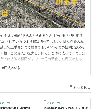
地の竹木の根が境界線を越えるときはその根を切り取る
に規定されているつまり根は切ってもよいが除草剤を入れ
を越えて土手部分まで枯れてもいいのかとの疑問は残るそ
年々根っこの侵入が拡大し、田んぼ全体に広ってしまえば
近所では放置休耕田がすでに半分竹藪化した現実がある河
の侵入竹については相談した対策として除草剤で竹を枯ら
#
民法233条
まり、竹の根が枯れることには了解いただいたものと考え
ていた除草剤取説の中に、…
もっと見る
7
ックマーク
ブックマーク
研究開発法人 森林研
外来種のモウソウチク・マダ