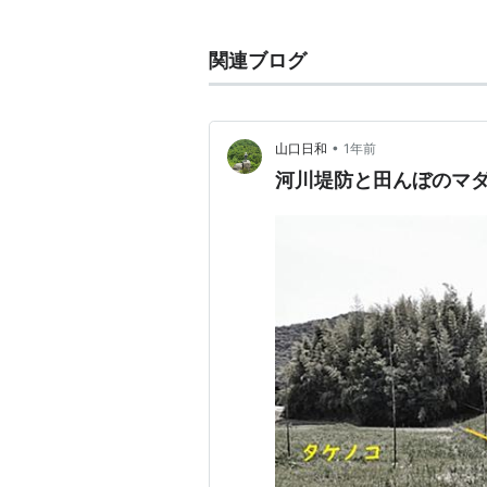
関連ブログ
•
山口日和
1年前
河川堤防と田んぼのマ