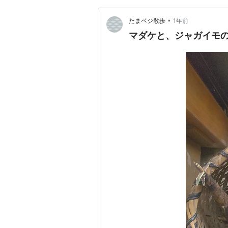
•
たまベジ散歩
1年前
マダケと、ジャガイモ