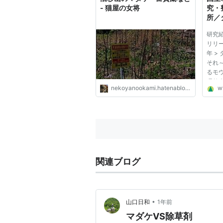
- 猫屋の女将
究・
所／
のお
研究紹
なっ
リリー
ダケ
年 >
育に
それ
大し
るモ
内に
理外
nekoyanookami.hatenablog.jp
ww
温暖化
上し稚
日 
科 長
研...
関連ブログ
•
山口日和
1年前
マダケVS除草剤