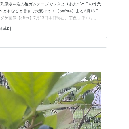
草剤原液を注入後ガムテープでフタとりあえず本日の作業
ともなると暑さで大変そう！【before】去る6月18日
ケ画像【after】7月13日本日現在、茶色っぽくなった
そう～？早朝とはいえ日差しが強く大汗～！、つづく
除草剤
、