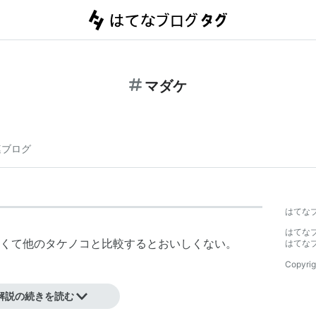
マダケ
連ブログ
はてな
はてな
くて他のタケノコと比較するとおいしくない。
はてな
Copyrig
解説の続きを読む