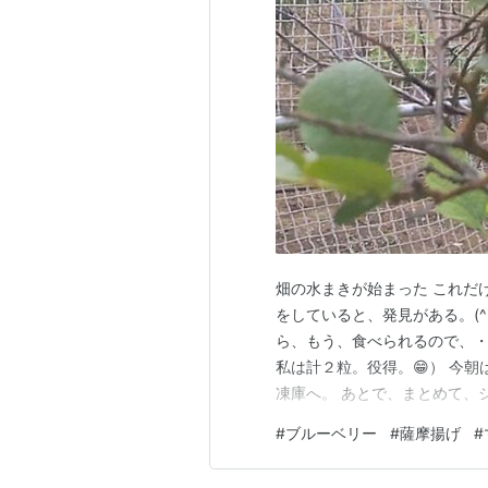
畑の水まきが始まった これだ
をしていると、発見がある。(^
ら、もう、食べられるので、・
私は計２粒。役得。😁） 今
凍庫へ。 あとで、まとめて、
した。 水遣りしに行かなかっ
#
ブルーベリー
#
薩摩揚げ
#
６日に、キュウリの種を蒔いた
（発芽率１００％） さらに、