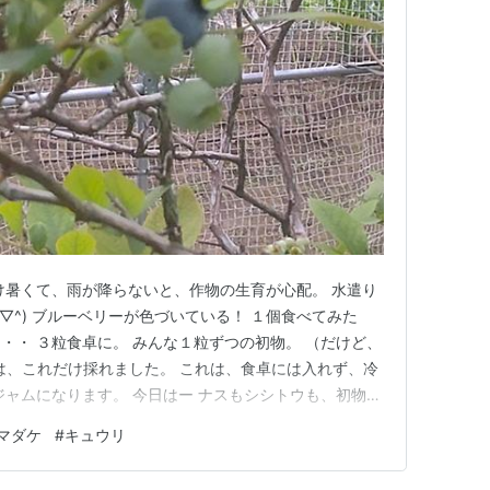
け暑くて、雨が降らないと、作物の生育が心配。 水遣り
▽^) ブルーベリーが色づいている！ １個食べてみた
・・ ３粒食卓に。 みんな１粒ずつの初物。 （だけど、
朝は、これだけ採れました。 これは、食卓には入れず、冷
ジャムになります。 今日はー ナスもシシトウも、初物で
たら、気づかなかったかもしれない。 育児室での驚き １
マダケ
#
キュウリ
んです。（第２弾） そしたら、今朝、 赤ちゃん誕生！
びっ…