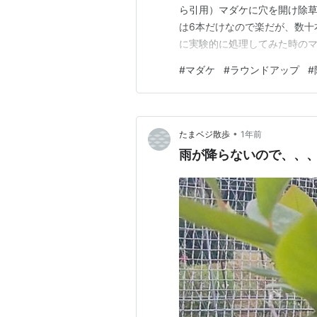
ら引用）マダケに穴を開け除
は6本だけなので楽だが、数十本
に実験的に処理してみた時のマダ
が枯れるまで半年以上かかる
#
マダケ
#
ラウンドアップ
#
•
たまベジ散歩
1年前
雨が降らないので、、