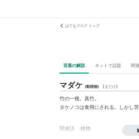
はてなブログ トップ
言葉の解説
ネットで話題
関
マダケ
(
動植物
)
【
まだけ
】
竹の一種。真竹。
タケノコは食用にされる。しかし苦
関連語 :植物