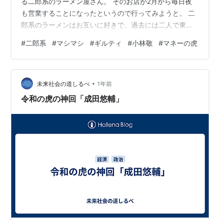
る二郎系のラーメン屋さん。 そのお店が2月から毎日夜
も営業することになったというので行ってみようと。 二
郎系のラーメンはお互いに好きで、過去には二人で東京
の二郎本店やほかの直系店にも行ったことがある。 久し
#
二郎系
#
マシマシ
#
ギルティ
#
小林敬
#
マネーの虎
ぶりの二郎系でとても楽しみにしていた。 先輩と一緒に
ネットの情報を集め、行ったことのある知人から話を聞
き、トッピングの量や仕組みを学んだ。 二郎系はお店に
•
よってシステムや量に大きく差があるからだ。 これは、
未来社会の道しるべ
1年前
どうせなら美味しくたくさん食べたいという思いからで
令和の虎の神回「成田悠輔」
ある。 美味しく食べきれる量を注文しな…