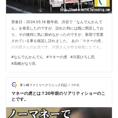
実食日：2024.05.18 数年前、渋谷で「なんでんかんで
ん」を発見したのですが、訪れた時には既に閉店してお
り、その後特に気に留めなかったのですが、新宿で営業
されている事を確認し訪れました。 あの「マネーの虎」
の川原さんのお店です。川原さんが作る味覚にとても興
味があったのです。 豚骨ラーメンのお店ですが、最近美
#
なんでんかんでん
#
マネーの虎
#
川原ひろし氏
味いラーメン店はチャーシューが率先して美味しいと言
#
高橋がなり氏
う事に気付きその店のバロメーターはチャーシューにあ
るのではないかと？と言う事に気付き始めました。 と言
う事で、今回はラーメンではなく「チャーシュー丼」な
る物をがメニューに用意されていたので「チャーシュー
•
茅ヶ崎ファミリークリニック日記
3年前
丼」を食してみました。 ミニサイズ…
マネーの虎とは？20年前のリアリティショーのこ
とです。