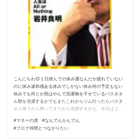
関連語
バラエティ番組
こんにちわ😊１日挟んでの休み運なんだか疲れていない
のに休み違和感ある休みでしかない休み何の予定もない
休みでも何とか雨はやんで洗濯物を干せているバスタオ
ル類を洗濯するかでもまたこれからジム行ったらバスタ
オル使うから帰ってきてから洗濯するかな。今日は２０
時前には帰宅する予定１３時には出発する予定でいるで
#
マネーの虎
#
なんでんかんでん
もできれば外に干せている時間を欲しいからいまは家で
#
ブログ仲間とつながりたい
できることを探しているそして今日は宅建の添付課題を
郵送するか はい今回の記事一昨年 ９月にマネーの虎で大