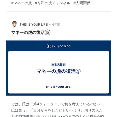
#
マネーの虎
#
令和の虎チャンネル
#
人間関係
たまに「令和の虎チャンネル」を見ています。 ”令和の
虎”は2001年から2004年にテレビで放送されていた「マ
ネーの虎」という番組のリメイクというかリブートのよ
•
うなチャンネルです。 何より一番は「マネーの虎」時代
THIS IS YOUR LIFE!
4年前
に”虎”として出演されていた株式会社モノリスジャパンの
マネーの虎の復活⑤
社長である岩井良明さん…
では、氏は「第4クォーター」で何を考えているのか？
氏は言う。「自分が何をしたいというより、周りの人た
ちの成功モデルをつくりたい･･･今までのように自分が旗