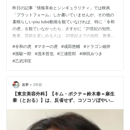
昨日の記事「情報革命とシンギュラリティ」では映画
「プラットフォーム」しか書いていませんが、その他の
素晴らしいyou tube動画を観ていなければ、特に「令和
の虎」を観ていなかったら、さすがに「21世紀の知性、
教養、芸術を楽しめる人は、20世紀までの知性、教養、
芸術なんか全て一切触れず、知らず、でいいのかもしれ
#
令和の虎
#
マネーの虎
#
成田悠輔
#
ドラゴン細井
ません」とまでは書いていません。 昔、「マネーの虎」
#
孫駿一郎
#
茂木哲也
#
三浦哲郎
#
神田みつき
というテレビ番組がありました。私の感想としては「知
#
乙武洋匡
性の３～10倍炎上（主に暴言）を感じる番組」でした。
マネーの虎も炎上を繰り返していますが、「炎上の3～10
倍知性を感じる番組」です。もっとも、まだ再生回数の
多い数話しか観ていないので、全話…
•
迷夢
2年前
【東京美容外科】【キム・ポクテ＝鈴木泰＝麻生
泰（とおる）】は、反省せず、コソコソぼやいて
いるようで、マネーの虎の南原竜樹、というヒト
が同調。同胞だからかな？知らんけど。