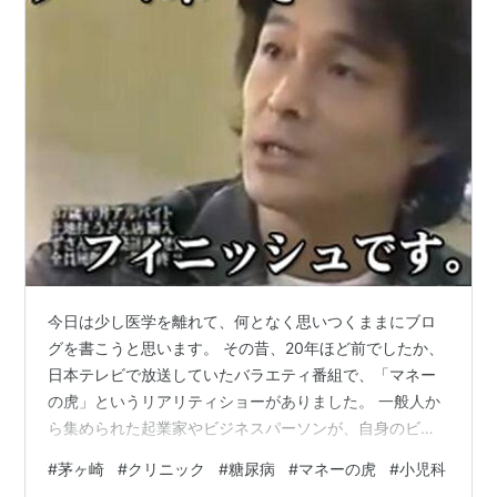
今日は少し医学を離れて、何となく思いつくままにブロ
グを書こうと思います。 その昔、20年ほど前でしたか、
日本テレビで放送していたバラエティ番組で、「マネー
の虎」というリアリティショーがありました。 一般人か
ら集められた起業家やビジネスパーソンが、自身のビジ
ネスプランを『虎』と呼ばれるすでに成功している４～
#
茅ヶ崎
#
クリニック
#
糖尿病
#
マネーの虎
#
小児科
５名の社長たちの前でプレゼンテーションし、時には虎