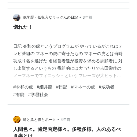
たちに馬鹿にされ、罵倒されたりしながらも、その虎た
ちから資金を調達することを目指す番組です。 成功する
•
と、出演者はビジネスの成長や発展に役立つ投資を受け
低学歴・低収入なラックんの日記
3年前
ることができます。個性的で非常に攻撃的な『虎』が多
惚れた！
いのに対照的に、俳優の吉田栄作の司会が淡々…
日記 令和の虎というプログラムが やっているがこれはテ
レビ番組の マネーの虎に寄せたもの マネーの虎とは当時
功成り名を遂げた 名経営者達が投資を求める志願者に 対
し出資するというもの 番組的には大当たりで吉田栄作の
ノーマネーでフィニッシュという フレーズが大ヒットし
た いうなればそれのYouTube版だが ある程度辛酸をなめ
#
令和の虎
#
細井龍
#
日記
#
マネーの虎
#
成功者
て来た今見ると これがなかなか面白い このプログラムに
#
有能
#
学歴社会
出ている出資者に 細井龍という青年がいる 彼は中々のイ
ケメンで開業医のほか 学習塾の経営もしている多才ぶり
ぼくも彼と同じくらいの時会社を やっていたが無能のぼ
くとは雲泥の 差があり彼は超有能だと思う ぼくが今住む
•
鳥と魚と僕とポーク
4年前
千葉…
人間色々。肯定否定様々。多種多様。人のあるべ
き姿とは。