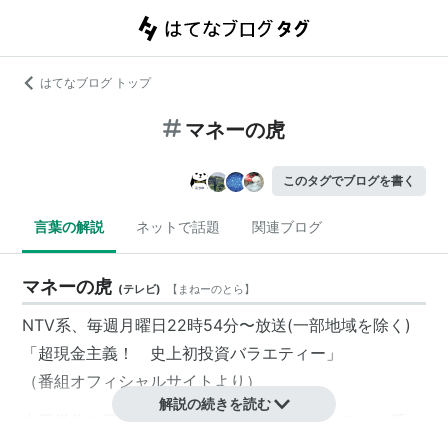
はてなブログ トップ
マネーの虎
このタグでブログを書く
言葉の解説
ネットで話題
関連ブログ
マネーの虎
(
テレビ
)
【
まねーのとら
】
NTV系、毎週月曜日22時54分〜放送(一部地域を除く)
「超現金主義！ 史上初投資バラエティー」
（番組オフィシャルサイトより）
解説の続きを読む
吉田栄作の司会で繰り広げられる投資バラエティー番