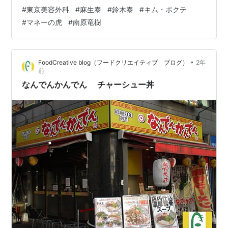
#
東京美容外科
#
麻生泰
#
鈴木泰
#
キム・ポクテ
#
マネーの虎
#
南原竜樹
•
FoodCreative blog（フードクリエイティブ ブログ）
2年
前
なんでんかんでん チャーシュー丼