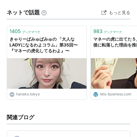
活躍そしてYouTubeチャンネルで令和の虎を創立した岩
ネットで話題
もっと見る
井社長亡くなってしまって新体制になったのですが 令和
の虎でレジェンド回があってその時に出演…
1405
983
ブックマーク
ブックマーク
きゃりーぱみゅぱみゅの 「大人な
マネーの虎に出てた５
LADYになるわよコラム」第35回〜
後に転落した理由を推
『マネーの虎化してるわよ』〜
hanako.tokyo
lets-business.com
関連ブログ