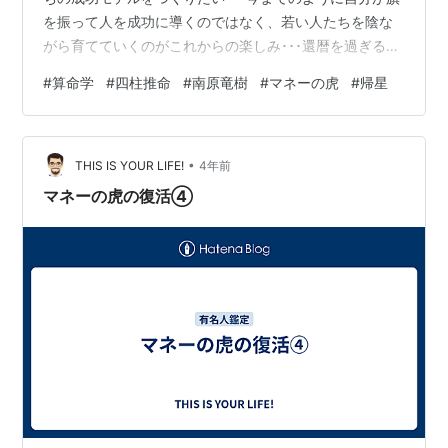
を振って人を成功に導くのではなく、若い人たちを陰な
がら育てていくのがこれからの楽しみ･･･還暦を過ぎると
自分のためじゃなく『孫の世代のために何かしてあげた
#
算命学
#
四柱推命
#
南原竜樹
#
マネーの虎
#
帰星
い』という気持ちになるんですよ」。 氏の後天運を観る
と、2023年（63歳）から新しい大運に入って、20年間
は（人体図にない）調舒星・鳳閣星が周る。ひとを育て
•
るのがテーマの大運だ。加えて、人体図の星が循環して
THIS IS YOUR LIFE!
4年前
牽牛星に止まる（帰星）。すなわち、社会貢献に意識が
マネーの虎の復活④
向かうときだ。運勢上、理に適って…