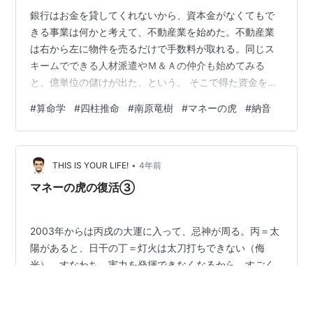
銀行はお金を貸してくれないから、資本金がなくてもで
きる事業は何かと考えて、不動産業を始めた。不動産業
は右から左に物件を売るだけで手数料が取れる。同じス
キームでできる人材派遣やＭ＆Ａの仲介も始めてみる
と、億単位の儲けが出た、という。 そこで得た資金を元
手に沖縄のレンタカー店を買収、出版業や飲食業などさ
#
算命学
#
四柱推命
#
南原竜樹
#
マネーの虎
#
納音
まざまな事業を展開、復活を知った昔の社員たちも戻っ
てきて、ますます勢いづいた。再出発して、すべてがい
い方向に回り始めたのだ。 そして、2015年には年商が
•
100億円を突破、見事なＶ字回復を成し遂げた。 さらに
THIS IS YOUR LIFE!
4年前
興味深いのは、氏が還暦を前に手持ちのほとんどの会社
マネーの虎の復活③
を売却して、経営の第一線から身を引いたこと…