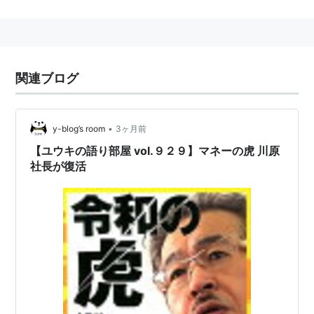
組。会社経営の虎たちを説得できればマネー獲得、でき
なければノーマネーという極めて厳しい番組としてもし
られた。
毎週、夢を実現させようと様々な挑戦者が虎たちに出資
関連ブログ
をお願いしにやってくるが、虎たちの心を動かすのは容
易ではない。
•
y-blog’s room
3ヶ月前
虎たちは、一経営者として会社を切り盛りする人間であ
【ユウキの語り部屋 vol.９２９】マネーの虎 川原
り、生半可な覚悟とビジョンを持っているような人間を
社長が復活
相手にはしない。
よく出演した虎は、生活創庫の堀之内九一郎社長、なん
でんかんでんの川原ひろし社長、ソフトオンデマンドの
高橋がなり社長、ひばりプロダクション加藤社長であ
る。交代でモノリスの岩井社長らが出演した。
土田世紀作画によるマネーの虎本が出版された。