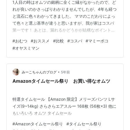
1人目の時はオムツの銘柄に全くご縁がなかったので、ど
れが良いのかさっぱりわかりませんでしたが、4年も経つ
と流石に色々わかってきました。 ママのこだわりによっ
て色々と選ぶ基準が違うと思いますが、我が家はコスパ
第一です！ あとは、漏れるかどうかが結構なポイントで
すね。 特に男の子はちょっとでも小さかったり大きかっ
#
おむつ
#
おススメ
#
比較
#
コスパ
#
マミーポコ
たりするだけで横漏れが… 女の子の場合は殆ど漏れは問
#
オヤスミマン
題になりませんでした(^^;) ≪広告≫ パンパース おむつ
テープ はじめての肌へのいちばん 新生児(88枚入)
【wa06m】【パンパース 肌へのいちばん】 楽天で購入
紙おむつ お試しセット【新生児用・Sサイズ】 7種類×各
•
みーこちゃんのブログ
5年前
1枚 計7…
Amazonタイムセール祭り お買い得なオムツ
特選タイムセール 【Amazon 限定】メリーズパンツ Lサ
イズ(9~14kg) さらさらエアスルー 168枚 (56枚×3) 他に
もいろいろ オムツ タイムセール
#
Amazonタイムセール祭り
#
タイムセール祭り