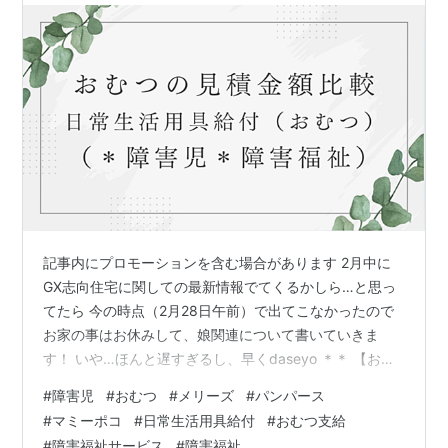
記事内にプロモーションを含む場合があります 2月中に
GX志向住宅に関しての最新情報でてくるかしら…と思っ
てたら 今の時点（2月28日午前）で出てこなかったので
お家の事はお休みして、娘関連について書いていきま
す！ いや…ほんと遅すぎるし、早くdaseyo ＊＊ 【おむ
つの金額💡メーカー変更で節約に！？】 🩷おむつメーカ
#
障害児
#
おむつ
#
メリーズ
#
パンパース
ー変更！でも…価格差にびっくり😳 🏆手出し金額も大幅
#
マミーポコ
#
日常生活用具給付
#
おむつ支給
カット！！ 価格だけじゃない！おむつ選びのポイント👶
#
障害福祉サービス
#
障害福祉