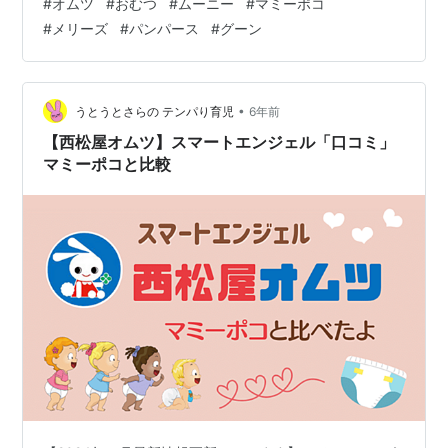
#
オムツ
#
おむつ
#
ムーニー
#
マミーポコ
#
メリーズ
#
パンパース
#
グーン
•
うとうとさらの テンパり育児
6年前
【西松屋オムツ】スマートエンジェル「口コミ」
マミーポコと比較