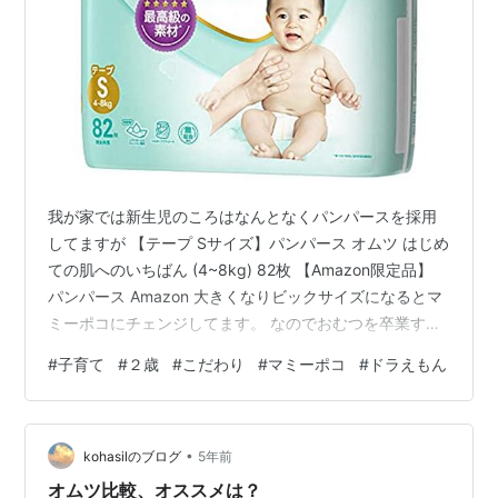
我が家では新生児のころはなんとなくパンパースを採用
してますが 【テープ Sサイズ】パンパース オムツ はじめ
ての肌へのいちばん (4~8kg) 82枚 【Amazon限定品】
パンパース Amazon 大きくなりビックサイズになるとマ
ミーポコにチェンジしてます。 なのでおむつを卒業する
まで長男・ゆうくんも 現在の次男・けいくんも 【パンツ
#
子育て
#
２歳
#
こだわり
#
マミーポコ
#
ドラえもん
ビッグサイズ】マミーポコパンツ ドラえもん オムツ
(12~22kg)144枚(36枚×4) [ケース品] 【Amazon.co.jp限
定】 マミーポコ Amazon ドラえもんのパンツを着用して
•
います。 ですが、時間帯が合わずドラえもんを全然見て
kohasilのブログ
5年前
ないんです…
オムツ比較、オススメは？