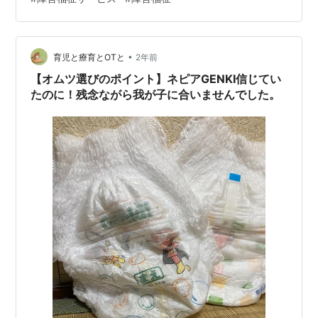
✨ まとめ🎀 【おむつの金額💡メーカー変更で節約
に！？】 日常生活用具給付ってなに？🤔という方は、 過
去の記事をみてみてくださいね！ ku-
channoiedukuri.hat…
•
育児と療育とOTと
2年前
【オムツ選びのポイント】ネピアGENKI信じてい
たのに！残念ながら我が子に合いませんでした。