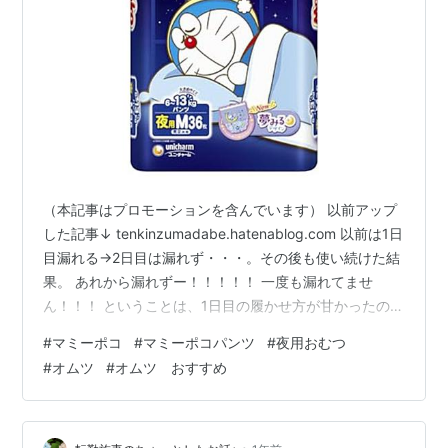
（本記事はプロモーションを含んでいます） 以前アップ
した記事↓ tenkinzumadabe.hatenablog.com 以前は1日
目漏れる→2日目は漏れず・・・。その後も使い続けた結
果。 あれから漏れずー！！！！！ 一度も漏れてませ
ん！！！ ということは、1日目の履かせ方が甘かったのか
な・・・？ とにもかくにも、これはいい！！！ あれから
#
マミーポコ
#
マミーポコパンツ
#
夜用おむつ
朝慌てておしっこ漏れのアイテムを洗濯することがなく
#
オムツ
#
オムツ おすすめ
なった！！！ 助かるねえ・・・(´；ω；`)ｳｩｩ 13kgまで
OKって書いてたかな？しばらくはお世話になりそうです
(^^)※現在7.3kg 【パンツ Mサイズ】マミーポコ 夜用パン