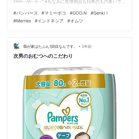
ｧﾊﾊﾊ･･ﾊﾊ･･ﾊ･･" ※ちなみに生理用品も日本のもの多いで
す(˶ᐢωᐢ˶) そういえば、インドネシアではオムツのことを
#
パンパース
#
マミーポコ
#
GOO.N
#
Genki！
「パンパース」って呼ぶことが多いみたいです💡 どのブ
#
Merries
#
インドネシア
#
オムツ
ランドのオムツであろうが 「あ、パンパース買わなき
ゃ」的な使い方をしてますφ(ﾟДﾟ )ﾌﾑﾌﾑ… ダディの母は大
人用のオムツもパンパースて呼んでおります(๑´ლ`๑)ﾌ°
ﾌ°ﾌﾟ可愛い インドネシア…
•
我が家はたぶん1回目なんです。
5年前
次男のおむつへのこだわり