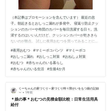
（本記事はプロモーションを含んでいます） 最近の息
子。朝起きるとおしっこ漏れが多発中。 寝返り防止クッ
ションのカバーや布団のカバーを毎日洗濯する日々。洗
濯するのはいいんだけど、クッションカバーが乾ききら
ないのが難点。 試しに夜用おむつを買ってみることに。
まずは価格低めなマミーポコ夜用で。 1日目→なぜか漏れ
#
夜用おむつ
#
マミーポコパンツ
#
マミーポコ
ていて・・・落胆。2日目→漏れてない！！！3日目→こ
#
おしっこ漏れ
#
おしっこ対策
#
おねしょ対策
れから・・・ ギャンブルのような気持ちです。(笑) 漏れ
#
おむつ
#
赤ちゃんのいる暮らし
ないために買ったのに漏れたら意味ないのよー。 マミー
#
赤ちゃんのいる生活
#
生後4か月
ポコがだめだったら、パンパースか？でもパンパース結
構高くなかったかなあ？ 【パンツ Mサイズ】マミーポコ
夜用パンツ ドラえもん オ…
くーちゃんの家づくり～家づくり時々障がいをもつ娘の記録
•
～
1年前
＊娘の事＊おむつの見積金額比較：日常生活用具
給付