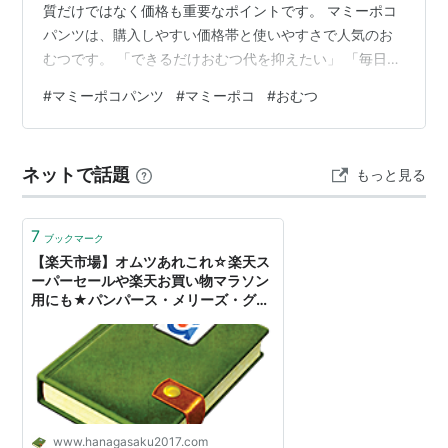
質だけではなく価格も重要なポイントです。 マミーポコ
パンツは、購入しやすい価格帯と使いやすさで人気のお
むつです。 「できるだけおむつ代を抑えたい」 「毎日気
軽に使える商品を探している」 という家庭に向いていま
#
マミーポコパンツ
#
マミーポコ
#
おむつ
す。 この記事では、マミーポコパンツの特徴やメリッ
ト・デメリット、おすすめできる人について詳しく紹介
します。 マミーポコパンツの基本情報 商品名 マミーポ
ネットで話題
もっと見る
コパンツ おすすめ度 ★★★★★ 特徴 低価格・まとめ買
い向き・普段使いしやすい おすすめの人 おむつ代を節約
したい家庭 マミーポコパン…
7
ブックマーク
【楽天市場】オムツあれこれ☆楽天ス
ーパーセールや楽天お買い物マラソン
用にも★パンパース・メリーズ・グー
ン・ゲンキ！・ムーニーマン・マミー
ポコ: 娘日記。〜お買い物大好き〜
www.hanagasaku2017.com