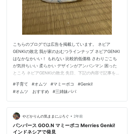
こちらのブログでは広告を掲載しています。 ネピア
GENKIの敗北 我が家のおむつラインナップ ネピアGENKI
はなかなかいい！ もれない 比較的低価格 さわりごこち
が気持ちいい 柔らかい デザインがアンパンマン 困った
ところ ネピアGENKIの敗北 先日、下記の内容で記事を書
きました。 使い始めは最高と思っていたネピアのオムツ
#
子育て
#
オムツ
#
マミーポコ
#
Genki!
GENKI。 残念ながらウンＰが漏れてしました。 漏れた個
#
オムツ おすすめ
#
三姉妹パパ
所は股関節周り。 足とのフィット感が弱く隙間を発見。
風邪から復帰したての三女は水様便だったため、漏れて
しまいました。 固いウンチの時は漏れなかったのです
が。 隙間から漏れて歩いたために床から汚れる羽目に。
•
やどかりんの気ままにぶろぐ
2年前
体調の…
パンパース GOO.N マミーポコ Merries Genki!
インドネシアで発見