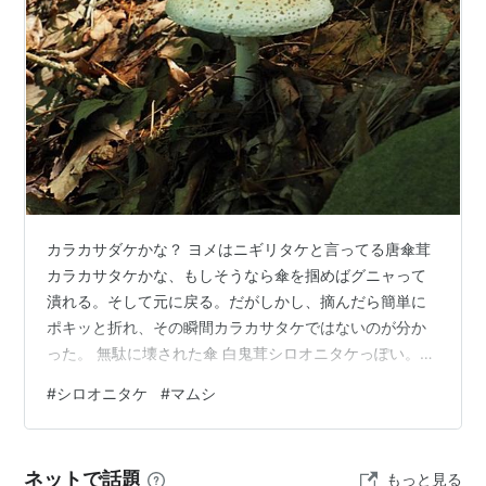
カラカサダケかな？ ヨメはニギリタケと言ってる唐傘茸
カラカサタケかな、もしそうなら傘を掴めばグニャって
潰れる。そして元に戻る。だがしかし、摘んだら簡単に
ポキッと折れ、その瞬間カラカサタケではないのが分か
った。 無駄に壊された傘 白鬼茸シロオニタケっぽい。似
てるので逆皮白鬼茸ササクレシロオニタケのがあるけど
#
シロオニタケ
#
マムシ
それが分かる部分が撮れてない。それよりも毒キノコを
思いっきり触ってしまった。今のところ何事も無いが、
調べてる時に出て来た白い毒鶴茸ドクツルタケは触って
ネットで話題
もっと見る
もダメ説があった。怪しいキノコを触ったら手を洗うの