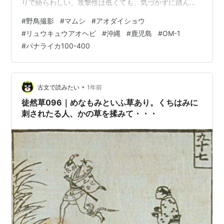
りで紛らわしい。攻撃性は低くても、気づかずに踏んだ
ら咬まれるかもしれない。 今年の５月に目撃したマムシ
#
野鳥撮影
#
マムシ
#
アオダイショウ
の幼蛇 ８月になると、アオダイショウをときどき見かけ
#
リュウキュウアオヘビ
#
沖縄
#
鹿児島
#
OM-1
るようになった。無毒のヘビなので危険はないのだが、
#
パナライカ100-400
見た瞬間はギョッとする。人間の脳はヘビを見たら瞬時
に警戒するようにプログラミングされているらしい。 そ
の日、道路脇でアオダイショウを見かけたときもドキリ
とした。ふだんは近づくと逃げるのだが、その…
•
古文で読みたい
1年前
徒然草096｜めなもみといふ草あり。くちはみに
刺されたる人、かの草を揉みて・・・