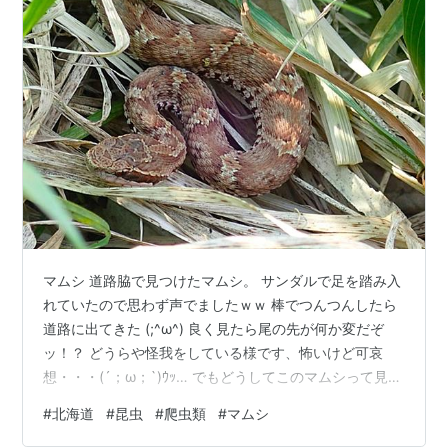
マムシ 道路脇で見つけたマムシ。 サンダルで足を踏み入
れていたので思わず声でましたｗｗ 棒でつんつんしたら
道路に出てきた (;^ω^) 良く見たら尾の先が何か変だぞ
ッ！？ どうらや怪我をしている様です、怖いけど可哀
想・・・(´；ω；`)ｳｯ… でもどうしてこのマムシって見つ
けるとドキっとしてしまうのでしょうか。 1・・・目が怖
#
北海道
#
昆虫
#
爬虫類
#
マムシ
い 2・・・模様が怖い 3・・・毒があるから怖い さて、