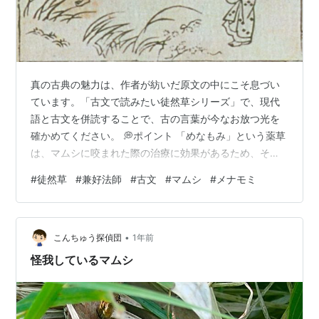
真の古典の魅力は、作者が紡いだ原文の中にこそ息づい
ています。「古文で読みたい徒然草シリーズ」で、現代
語と古文を併読することで、古の言葉が今なお放つ光を
確かめてください。 💭ポイント 「めなもみ」という薬草
は、マムシに咬まれた際の治療に効果があるため、その
特徴を覚えておくと良い、という実用的な知識。 『徒然
#
徒然草
#
兼好法師
#
古文
#
マムシ
#
メナモミ
草絵抄』(小泉吉永所蔵) 出典: 国書データベース 🌙現代
語対訳 草があります。マムシに咬まれた人が、 草くさあ
り。くちはみに刺さされたる人ひと、 その草を揉んで傷
•
口に付けると、すぐに治るということです。 かの草くさ
こんちゅう探偵団
1年前
を揉もみて付つけぬれば、すなはち癒いゆとなん。 見覚
怪我しているマムシ
えておくと良いでしょう。 …