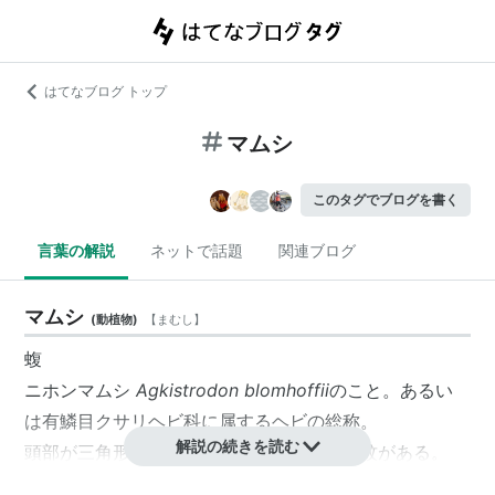
はてなブログ トップ
マムシ
このタグでブログを書く
言葉の解説
ネットで話題
関連ブログ
マムシ
(
動植物
)
【
まむし
】
蝮
ニホンマムシ
Agkistrodon blomhoffii
のこと。あるい
は有鱗目クサリヘビ科に属するヘビの総称。
解説の続きを読む
頭部が三角形の毒蛇。褐色の肌を持ち、斑紋がある。
ヤブの中などによくいる。