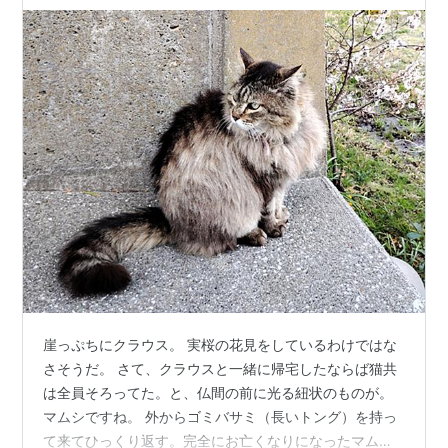
崖っぷちにクラウス。 実桜の花見をしているわけではな
さそうだ。 さて、クラウスと一緒に帰宅したならば猫共
は全員そろってた。と、仏間の前に光る紐状のものが。
マムシですね。 外からゴミバサミ（長いトング）を持っ
て来てひっくり返す。完全にお亡くなりになったマムシ