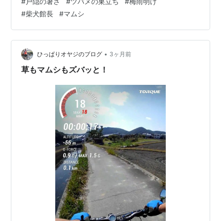
#
戸隠の暑さ
#
ツバメの巣立ち
#
梅雨明け
史上の最高気温だそうです… 🐶「暑いわけじゃ… もうイ
#
柴犬館長
#
マムシ
やじゃ…」 夏になったのに、柴犬館長は泣き言を！ 閑話
休題… 館の軒下に巣をつくっていたツバメのヒナたちが
一斉に巣立ちしました… 化石ひろいの場所に張った日よ
け用のシートの下で、ヒナたちがお休み中の一コマ… 本
•
ひっぱりオヤジのブログ
3ヶ月前
当に賑やかです…
草もマムシもズバッと！