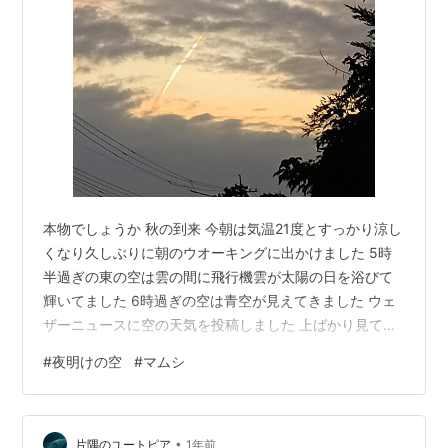
本物でしょうか 秋の到来 今朝は気温21度とすっかり涼し
くなり久しぶりに朝のウオーキングに出かけました 5時
半過ぎの東の空は雲の間に飛行機雲が太陽の日を浴びて
輝いてました 6時過ぎの空は青空が見えてきました ウェ
ザーニュースに空の天気を投稿しました 上ばかり見てい
ましたが路上には異様なものの サギだろうか朝食の食べ
#
夜明けの空
#
マムシ
モノを誤って落としたのでしょう 「マムシの子」が落ち
ていました 写真は小さくしておきます マムシの柄は銭形
です よく表れています AM5.45光る飛行機雲 AM6.15ウ
•
ェザーニュースに投稿 特徴的な銭形模様 ランキング参加
片隅のユートピア
1年前