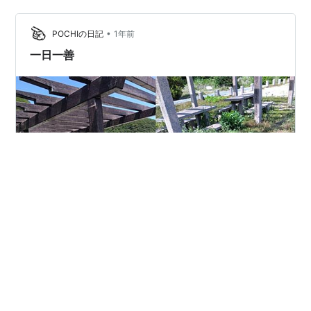
みなさんどれでしょうか (〃艸〃)ﾑﾌｯ 本日は当ブログにご
訪問下さりありがとうございます。また明日もどうぞ、
•
宜しくお願い致します ・・・v(｡･ω･｡)ｨｪｨ♪ 昆虫ランキン
POCHIの日記
1年前
グ にほんブログ村
一日一善
午前中ウオーキングの途中で、まだ若い女性二人連れが
雑草の中に足を踏み入れ何か作業をしています。 尋ねる