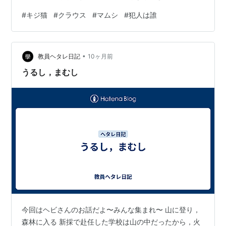
です。こっち来て20年。猫によるマムシご遺体放置は玄
#
キジ猫
#
クラウス
#
マムシ
#
犯人は誰
関先を含めて４回目くらいかな。そのままゴミバサミで
運んで東庭に埋めました。誰も前足も顔も腫らしてな
い。狩り主はたぶんニゴかなあ。猫はマムシ毒に抗体が
•
あるとはいえ、ワイルドでバチアタリな我が家のお彼岸
教員ヘタレ日記
10ヶ月前
は明けていく。 使用カメラ:arrows We2 Plus
うるし，まむし
今回はヘビさんのお話だよ〜みんな集まれ〜 山に登り，
森林に入る 新採で赴任した学校は山の中だったから，火