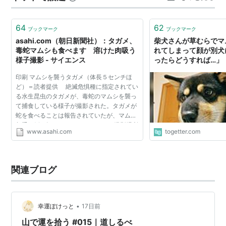
が吉。 下山中、藪の方をじっと見てる人が居た。鳥でも
見てるのかと思いつつ背中の方を通って軽く「…
64
62
ブックマーク
ブックマーク
asahi.com（朝日新聞社）：タガメ、
柴犬さんが草むらでマ
毒蛇マムシも食べます 溶けた肉吸う
れてしまって顔が別犬
様子撮影 - サイエンス
ったらどうすれば…」
印刷 マムシを襲うタガメ（体長５センチほ
ど）＝読者提供 絶滅危惧種に指定されてい
る水生昆虫のタガメが、毒蛇のマムシを襲っ
て捕食している様子が撮影された。タガメが
蛇を食べることは報告されていたが、マムシ
相手の例は知られていなかった。 撮影場所
www.asahi.com
togetter.com
は、兵庫県西部の山間部にある池のほとり。
８月下旬の朝、体...
関連ブログ
•
幸運ぽけっと
17日前
山で運を拾う #015｜道しるべ