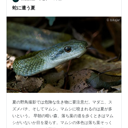
中田舎暮らし
蛇に遭う夏
夏の野鳥撮影では危険な生き物に要注意だ。マダニ、ス
ズメバチ、そしてマムシ。マムシに咬まれるのは夏が多
いという。 早朝の暗い森、落ち葉の道を歩くときはマム
シがいないか目を凝らす。マムシの体色は落ち葉そっく