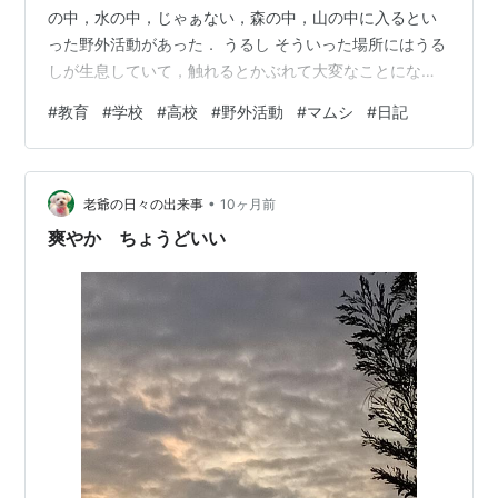
の中，水の中，じゃぁない，森の中，山の中に入るとい
った野外活動があった． うるし そういった場所にはうる
しが生息していて，触れるとかぶれて大変なことになる
場合があった．接近しただけでかぶれる生徒が少なから
#
教育
#
学校
#
高校
#
野外活動
#
マムシ
#
日記
ずいた．僕は全くかぶれず，素手で触っても何もおこら
なかった． ヘビが出る 森でも山でもいいんだけど，蛇や
マムシが出る．マムシも蛇の一種だけど，なぜか当時
•
（今も？）マムシ以外のヘビとマムシとに分けていた．
老爺の日々の出来事
10ヶ月前
僕はシティーボーイなので，ヘビもマムシも見たことが
爽やか ちょうどいい
なかった．この学校で初めてヘビとマムシ…