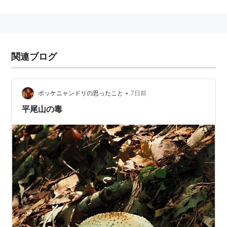
関連語 リスト::動物
関連ブログ
•
ボッケニャンドリの思ったこと
7日前
平尾山の毒