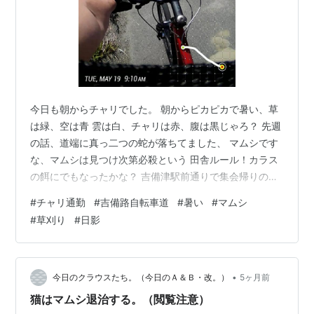
今日も朝からチャリでした。 朝からピカピカで暑い、草
は緑、空は青 雲は白、チャリは赤、腹は黒じゃろ？ 先週
の話、道端に真っ二つの蛇が落ちてました、 マムシです
な、マムシは見つけ次第必殺という 田舎ルール！カラス
の餌にでもなったかな？ 吉備津駅前通りで集会帰りのお
ば様達が 道の真ん中で談笑中、通れないが まあまあ、平
#
チャリ通勤
#
吉備路自転車道
#
暑い
#
マムシ
和でええじゃないか！ 気温は高いが空気は乾いているの
#
草刈り
#
日影
で 日影に入ると東からの風でかなり快適！ ハワイってこ
んな感じ？ワイアラエの奇蹟！ 吉備路自転車道はその東
風が向かい風なので 行く手を阻んできます、まあ、のん
びり行こう！ 水上をスズメバチがすっ飛んで行ったり ト
•
今日のクラウスたち。（今日のＡ＆Ｂ・改。）
5ヶ月前
ンボも追い抜いていき…
猫はマムシ退治する。（閲覧注意）