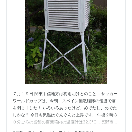
７月１９日 関東甲信地方は梅雨明けとのこと… サッカー
ワールドカップは、今朝、スペイン無敵艦隊の優勝で幕
を閉じました！ いろいろあったけど、めでたし、めでた
しかな？ 今日も気温はぐんぐんと上昇です… 午後２時３
０分ごろの当館の百葉箱内の温度計は32.3℃… 長野市街
地では、35℃を超え、信州新町では37.5℃を記録 観測