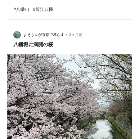
道を回ったのですが、お城の跡があちらこちらに残って
#
八幡山
#
近江八幡
いて、 高低差を利用した、大きくて立派なお城があった
んだろうかと思いを馳せました。 しばらく山の緑や景色
を堪能したあと、 来たとき同様に、ロープウェイで下山
•
しました。 平日のためか貸し切り状態で、贅沢な気分を
よそもんが京都で暮らす
3ヶ月前
味わいましたね。(･∀･*) 本来の目的であった美術展を見
八幡堀に満開の桜
に行ったあと、 少…