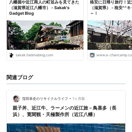
八幡掘や近江商人の町並みを見てきた
格安に日帰り旅行！近
（滋賀県近江八幡市） - Sakak's
（滋賀県） - 格安^^
Gadget Blog
～！
sakak.hatenablog.com
www.a-chancamp.c
関連ブログ
•
窪田恭史のリサイクルライフ
1ヶ月前
親子丼、近江牛、ラーメンの近江旅－鳥喜多（長
浜）、寛閑観・天極製作所（近江八幡）