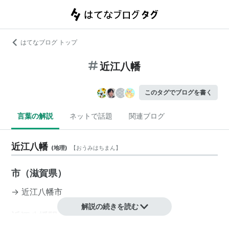
はてなブログ トップ
近江八幡
このタグでブログを書く
言葉の解説
ネットで話題
関連ブログ
近江八幡
(
地理
)
【
おうみはちまん
】
市（滋賀県）
→
近江八幡市
解説の続きを読む
近江八幡駅 JR西日本・近江鉄道