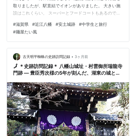
取りましたが、駅直結でイオンがありました。 大きい施
設はこれくらい。 スーパーとフードコートもあるので便
利です（旅行っぽくないけど） 夜は近江牛を味わえると
#
滋賀県
#
近江八幡
#
安土城跡
#
中学生と旅行
いう焼肉屋へ行きました。 が、食べ放題メニューしか置
#
麺屋たい風
いておらず、ほぼ小学生の子にはきつかった。 （アラカ
ルトもあったみたいです。最初にメニューに書いておい
て欲しかった） 正直食べ放題のメニューは微妙でした。
牛タン食べたかったけど追加料金。。 単品で食べたかっ
•
古天明平蜘蛛の史跡訪問記録
3ヶ月前
たです。 という訳で写真はあ…
🗾 ＊史跡訪問記録＊ 八幡山城址・村雲御所瑞龍寺
門跡 ― 豊臣秀次様の5年が刻んだ、湖東の城と町
―