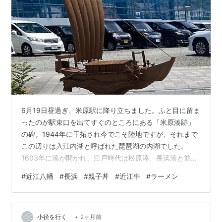
6月19日昼過ぎ、米原駅に降り立ちました。ふと目に留ま
ったのが駅東口を出てすぐのところにある「米原湊跡」
の碑。1944年に干拓され今でこそ陸地ですが、それまで
この辺りは入江内湖と呼ばれた琵琶湖の内湖でした。
1603年に湊が開かれ、江戸時代は松原湊、長浜湊と並び
琵琶湖の水上輸送と中山道の陸上輸送を結ぶ「彦根三
#
近江八幡
#
長浜
#
親子丼
#
近江牛
#
ラーメン
湊」として栄えました。 上の写真は1840年頃に米原湊で
開発された「車早船」の模型です。船体前方の両舷に外
輪を備え、人力で回転させました。これにより、風がな
•
くても安定して高速で進むことができました。1853年、
小径を行く
2ヶ月前