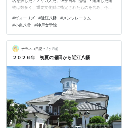
名を残したアメリカ人だ。彼が日本で設計・建築した建
物は数多く、重要文化財に指定されたものを含み、今も
大学や教会の建物が日本の風景を飾っている。彼の妻は
#
ヴォーリズ
#
近江八幡
#
メンソレータム
一柳（ひとつやなぎ）満喜子（1884―1969）といい、
#
小泉八雲
#
神戸女学院
父親は江戸時代末期の播州小野藩（現在の兵庫県小野
市）の最後の藩主だった。封建的な家に生まれた彼女と
ヴォーリズの出会いは運命的で、２人の生涯は、先ごろ
NHKドラマのモデルになった小泉八雲夫妻に負けないほ
•
ナラネコ日記
2ヶ月前
どの波乱に満ちている。
２０２６年 初夏の瀬田から近江八幡