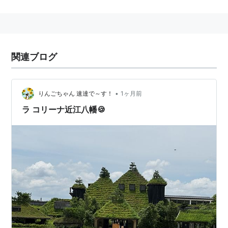
滋賀県
近江八幡市鷹飼町
に
JR西日本
と
近江鉄道
の駅。→
近江八幡駅
○
リスト
：
駅キーワード
関連ブログ
•
りんごちゃん 速達で～す！
1ヶ月前
ラ コリーナ近江八幡🍪