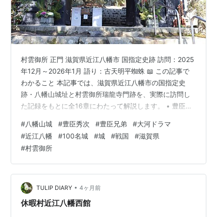
村雲御所 正門 滋賀県近江八幡市 国指定史跡 訪問：2025
年12月～2026年1月 語り：古天明平蜘蛛 📖 この記事で
わかること 本記事では、滋賀県近江八幡市の国指定史
跡・八幡山城址と村雲御所瑞龍寺門跡を、実際に訪問し
た記録をもとに全16章にわたって解説します。 • 豊臣秀
次様の生涯と八幡山城の築城・廃城の経緯 • 楽市楽座・
#
八幡山城
#
豊臣秀次
#
豊臣兄弟
#
大河ドラマ
八幡堀による城下町形成の意義 • 石垣・曲輪の構造と現
#
近江八幡
#
100名城
#
城
#
戦国
#
滋賀県
地で見える遺構の特徴 • 村雲御所瑞龍寺門跡の歴史と秀
#
村雲御所
次様の記憶 • アクセス・ロープウェイ・基本情報（冒頭
に掲載） 📍 八幡山城址・基本情報 項目 内容 正式名称 八
幡山城跡（はちまんやまじょうあと） 所在地 〒5…
•
TULIP DIARY
4ヶ月前
休暇村近江八幡西館