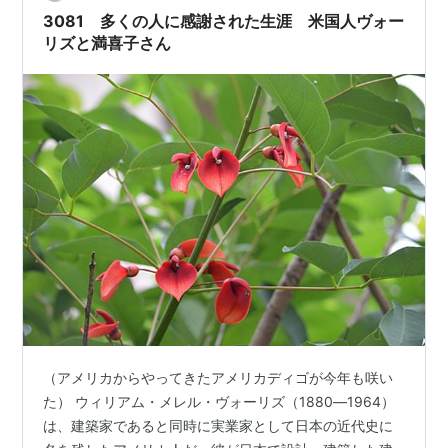
ペリーが浦賀に来航し、日本人の多くが初めて外輪で進
3081 多くの人に感謝された生涯 米国人ヴォー
む蒸気船を目撃するよりも前のこと…
リズと満喜子さん
（アメリカからやってきたアメリカディゴが今年も咲い
た） ウィリアム・メレル・ヴォーリズ（1880―1964）
は、建築家であると同時に実業家として日本の近代史に