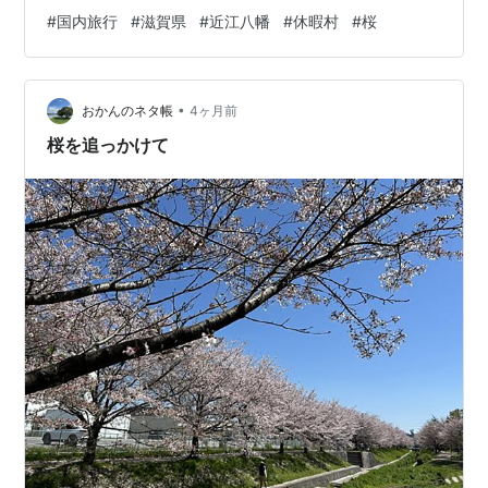
いな景色が広がっていました。この日の午前中からお昼
#
国内旅行
#
滋賀県
#
近江八幡
#
休暇村
#
桜
過ぎ頃までは雨は降らなかったものの曇り空のお天気で
したが夕方頃には回復して青空が見えるようなお天気に
なっていました。 ロビー付近 折り紙で作られたチューリ
•
ップがかわいかったです。 部屋は２階でした。和室でし
おかんのネタ帳
4ヶ月前
た。 部屋からも琵琶湖と桜と沖島が見えました。 晩御飯
桜を追っかけて
をいただく前に１階の大浴場の温泉に…