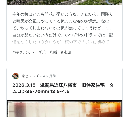
今年の桜はどこも開花が早いような。とはいえ、雨降り
と晴天が交互にやってくる気ままな春のお天気。なの
で、散ってしまわないかと気が焦ってしまうけど、ま、
自分が見たいというだけで。いつぞやのドラマでは、記
憶をなくしたコウタロウが、桜の下で「ボクは初めて見
るよ」っていうシーンを思い出して。そう、花が咲くの
#
桜スポット
#
近江八幡
#
水郷
は一時、はかないんよね。（何をおセンチになってるん
やら～） というわけで？雨と仕事の合間に？地元の図書
館そばの川辺と、西の湖→彦根城まで桜を追いかけてき
•
ました。 過ごしやすい日です。親子連れがいましたよ。
旅とレンズ
4ヶ月前
左側は、県立総合病院の駐車場。右側が市立図書館。 そ
2026.3.15 滋賀県近江八幡市 旧伴家住宅 タ
して、翌日、ダンナと近江八幡の西の湖へ。・・…
ムロン35-70mm f3.5-4.5