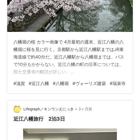
八幡堀の桜 カラー画像で 4月最初の週末、近江八幡の八
幡堀に桜を見に行く。京都駅から近江八幡駅まではJR東
海道線で約40分だ。近江八幡駅から八幡堀までは、バス
で10分もかからない。近江八幡の町の沿革については、
国土交通省の解説が詳しい。
https://www.mlit.go.jp/tagengo-
#
滋賀
#
近江八幡
#
八幡堀
#
ヴォーリズ建築
#
瑞泉寺
db/common/001653760.pdf 近江八幡の起源は、1585
年、豊臣秀次（1568–1595）が八幡山に築いた城に遡
る。秀次は、武将の豊臣秀吉（1537-1598）の甥（※姉
•
である瑞龍院日秀の長男）であった。秀吉は、1576 年に
Lifegraph／キンウンえにっき
3ヶ月前
近江国（現在の滋賀県）の安土を本拠地とした、当時日
近江八幡旅行 2泊3日
本最…