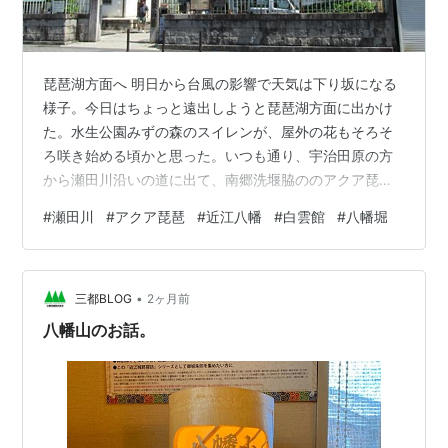
琵琶湖方面へ 明日から台風の影響で天気は下り坂になる
様子。今日はちょっと遠出しようと琵琶湖方面に出かけ
た。水生公園みずの森のスイレンが、屋外の花もそろそ
ろ咲き始める頃かと思った。いつも通り、宇治田原の方
から瀬田川沿いの道に出て、南郷洗堰脇ののアクア琵琶
横の駐輪所にバイクを置いて休憩する。 南郷洗堰 かなり
#
瀬田川
#
アクア琵琶
#
近江八幡
#
白雲館
#
八幡堀
気温が上がっていたので、アクア琵琶に入ってちょっと
休憩。冷房が入っていた。下の写真はマスコットキャラ
クターのアクアとビワズ。 アクアとビワズ 瀬田川沿いの
•
遊歩道を３０分ほど歩く。この川沿いの景観はすばらし
三都BLOG
2ヶ月前
い。気温は高めだったが、川風が心地よかった。 川沿い
八幡山のお話。
の風景① 青空に白い雲。飛行機雲もかか…