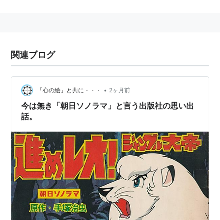
執筆していたマンガ家は、数多く、高橋葉介を始め、
石坂啓（下北なあなあイズム）、いしかわじゅん（かん
ぱりソーダ：これ、傑作）、ますむらひろし（ますむら
関連ブログ
ひろしのファンタジー・ゾーン）などがいる。なんだ
か、少女マンガとも少年マンガとも知れない独特のテイ
ストの雑誌だった。
•
「心の絵」と共に・・・
2ヶ月前
今は無き「朝日ソノラマ」と言う出版社の思い出
話。