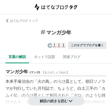
はてなブログ トップ
マンガ少年
このタグでブログを書く
言葉の解説
ネットで話題
関連ブログ
マンガ少年
(
マンガ
)
【
まんがしょうねん
】
本来手塚治虫の「火の鳥」のうけ皿として、朝日ソノラ
マが刊行していた月刊誌で、ちょうど、白土三平の「カ
ムイ伝」のうけ皿として創設された「ガロ」のような雑
解説の続きを読む
誌である。１９７６年から１９８１年まで雑誌は刊行さ
れた。