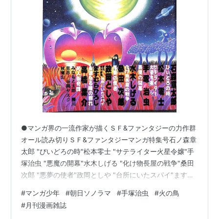
●マンガ界の一流作家が描くＳＦ&ファンタジーの力作群
オール読み切りＳＦ&ファンタジーマンガ特集号石ノ森章
太郎 "びいどろの時"松本零士 "サテライター火星令嬢"手
塚治虫 "悪魔の開幕"水木しげる "化け物長屋の戦争"桑田
次郎 "悪夢の使者"政岡としや "台所にいたスパイ"ますむ
らひろし "永遠なる瞳の群れ"高橋葉介 "死人街奇譚" みな
#
マンガ少年
#
朝日ソノラマ
#
手塚治虫
#
火の鳥
もと太郎 勝川克志 谷岡ヤスジ 秋竜山 月刊マンガ少年
#
月刊漫画雑誌
(1978年11月増刊号オール読み切り) 作者:村山 実 メディ