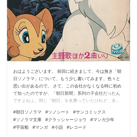
おはようございます。 前回に続きまして、今は無き「朝
日ソノラマ」について、もう少し書いてみます。色々と
思い出があるので。 さて、この会社がなくなる時に初め
て知ったのですが、「朝日新聞」系列の子会社だったん
ですよねぇ。同じ「朝日」を名乗っていたけれど、全く
結びついてなかったので逆にビックリしましたわ。 さ
#
朝日ソノラマ
#
ソノシート
#
サンコミックス
て、子供の頃から朝日ソノラマの「ソノシート（朝日ソ
#
ソノラマ文庫
#
クラッシャージョウ
#
マンガ少年
ノラマの商標）」には、相当お世話になりました。その
#
宇宙船
#
マンガ
#
小説
#
レコード
「ソノシート」の一部です。 「ジャングル大帝 進めレ