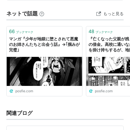
オ！」 手塚先生の「ジャングル大帝」の続編。大人レオ
が主役。 新録音の歌とお話入り。 テレビ本編のダイジェ
ネットで話題
もっと見る
ストドラマではなく、大抵「新録音」のド…
66
48
ブックマーク
ブックマーク
マンガ『少年が地獄に堕とされて悪魔
『亡くなった父親が残
のお姉さんたちと出会う話』→｢掴みが
の借金。高校に通いな
完璧｣
を掛け持ちするが、地
日…そんなある日、母
し、借金は一瞬で完済
相手の息子がとんでも
著者【naked ape
コ 兄が僕を殺したく
posfie.com
posfie.com
関連ブログ