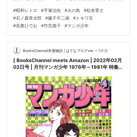
デオを作る実験」につきましては、お時間が許されまし
#
昭和レトロ
#
手塚治虫
#
火の鳥
#
松本零士
たらご覧頂ければ幸いです。よろしくお願い致します。
#
石ノ森章太郎
#
藤子不二雄
#
トキワ荘
🌟 月刊 #マンガ少年 特集 🌟✨ 只今、月刊 マンガ少年 を
#
吾妻ひでお
#
竹宮惠子
#
マンガ少年
amazon に出品中!! ✨📖 by 朝日ソノラマ🔗 URL:
https://t.co/UQriIWOzkR手塚治虫…
•
BooksChannel本屋物語 | はてなブログver.
5年前
[ BooksChannel meets Amazon | 2022年02月
02日号 | 月刊マンガ少年 1976年～1981年 特集 |
その4 | マンガ少年 夢幻紳士 #水木しげる #藤子不
二雄 #石坂啓 他 |