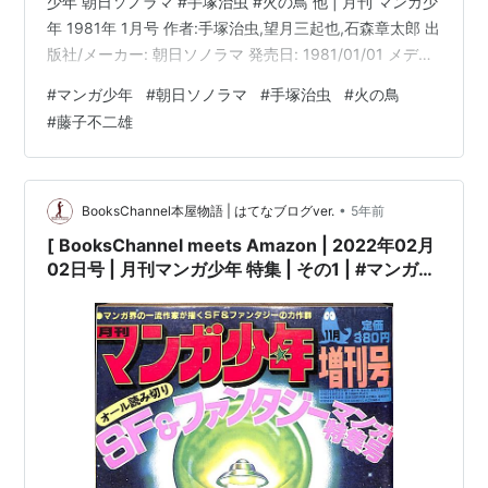
少年 朝日ソノラマ #手塚治虫 #火の鳥 他 | 月刊 マンガ少
年 1981年 1月号 作者:手塚治虫,望月三起也,石森章太郎 出
版社/メーカー: 朝日ソノラマ 発売日: 1981/01/01 メディ
ア: 雑誌 月刊 マンガ少年 1976年 12月号 作者:手塚治虫,
#
マンガ少年
#
朝日ソノラマ
#
手塚治虫
#
火の鳥
藤子不二雄,石森章太郎 出版社/メーカー: 朝日ソノラマ 発
#
藤子不二雄
売日: 1976/12/01 メディア: 雑誌 月刊 マンガ少年 1979
年 10月号 作者:いしかわじゅん,ま…
•
BooksChannel本屋物語 | はてなブログver.
5年前
[ BooksChannel meets Amazon | 2022年02月
02日号 | 月刊マンガ少年 特集 | その1 | #マンガ少
年 朝日ソノラマ #手塚治虫 #火の鳥 月刊漫画雑誌
他 |