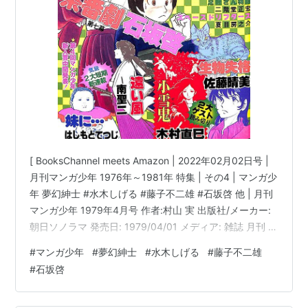
[ BooksChannel meets Amazon | 2022年02月02日号 |
月刊マンガ少年 1976年～1981年 特集 | その4 | マンガ少
年 夢幻紳士 #水木しげる #藤子不二雄 #石坂啓 他 | 月刊
マンガ少年 1979年4月号 作者:村山 実 出版社/メーカー:
朝日ソノラマ 発売日: 1979/04/01 メディア: 雑誌 月刊 マ
ンガ少年 1977年8月号 作者:村山 実 出版社/メーカー: 朝
#
マンガ少年
#
夢幻紳士
#
水木しげる
#
藤子不二雄
日ソノラマ 発売日: 1977/08/01 メディア: 雑誌 月刊 マン
#
石坂啓
ガ少年 1977年9月号 作者:村山 実 出版社/メーカー: 朝日
ソノラマ 発売日: 1977/0…