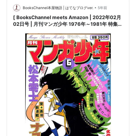
•
BooksChannel本屋物語 | はてなブログver.
5年前
[ BooksChannel meets Amazon | 2022年02月
02日号 | 月刊マンガ少年 1976年～1981年 特集 |
その3 | #マンガ少年 朝日ソノラマ #松本零士 #モ
ンキーパンチ 他 |