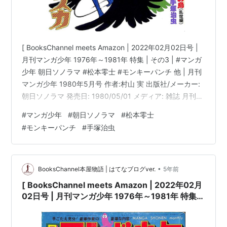
[ BooksChannel meets Amazon | 2022年02月02日号 |
月刊マンガ少年 1976年～1981年 特集 | その3 | #マンガ
少年 朝日ソノラマ #松本零士 #モンキーパンチ 他 | 月刊
マンガ少年 1980年5月号 作者:村山 実 出版社/メーカー:
朝日ソノラマ 発売日: 1980/05/01 メディア: 雑誌 月刊
マンガ少年 1980年4月号 作者:村山 実 出版社/メーカー:
#
マンガ少年
#
朝日ソノラマ
#
松本零士
朝日ソノラマ 発売日: 1980/04/01 メディア: 雑誌 月刊
#
モンキーパンチ
#
手塚治虫
マンガ少年 1980年3月号 作者:村山 実 出版社/メーカー:
朝日ソノラマ 発売日: 1980/03…
•
BooksChannel本屋物語 | はてなブログver.
5年前
[ BooksChannel meets Amazon | 2022年02月
02日号 | 月刊マンガ少年 1976年～1981年 特集 |
その2 | #マンガ少年 朝日ソノラマ #手塚治虫 #火
の鳥 他 |