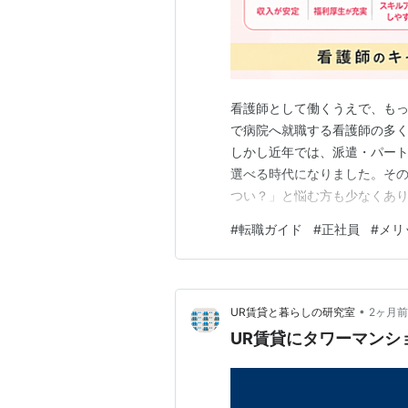
看護師として働くうえで、も
で病院へ就職する看護師の多
しかし近年では、派遣・パー
選べる時代になりました。そ
つい？」と悩む方も少なくあり
護師のメリット・デメリット
#
転職ガイド
#
正社員
#
メリ
は、自分に合った働き方を見つ
勤）とは？ 正職員（常勤）と
•
UR賃貸と暮らしの研究室
2ヶ月前
UR賃貸にタワーマンシ