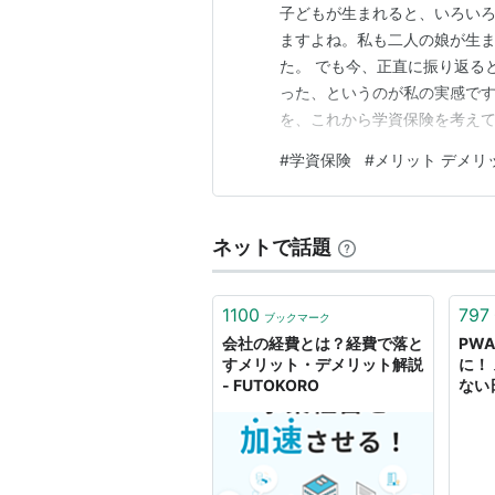
子どもが生まれると、いろい
ますよね。私も二人の娘が生
た。 でも今、正直に振り返る
った、というのが私の実感です
を、これから学資保険を考えて
うしても世帯主が亡くなって
#
学資保険
#
メリット デメリ
ん。 ※私は保険の専門家では
ださい。 長女のとき：「払い
ネットで話題
1100
797
ブックマーク
会社の経費とは？経費で落と
PW
すメリット・デメリット解説
に！
- FUTOKORO
ない
PW
ト -
エン
る！