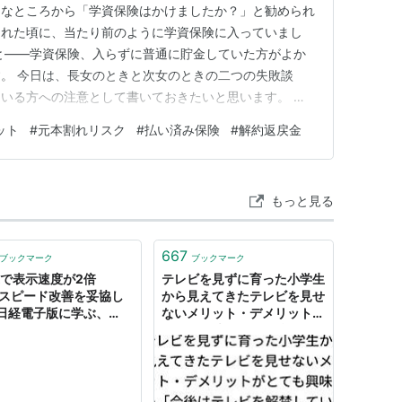
ろなところから「学資保険はかけましたか？」と勧められ
まれた頃に、当たり前のように学資保険に入っていまし
と――学資保険、入らずに普通に貯金していた方がよか
。 今日は、長女のときと次女のときの二つの失敗談
いる方への注意として書いておきたいと思います。 ど
しまうリスクを考えると、「いらない」と言い切れませ
ット
#
元本割れリスク
#
払い済み保険
#
解約返戻金
ありません。あくまで一人の母親の実体験としてお読みく
済み保険」を勧められて、一番使…
もっと見る
667
ブックマーク
ブックマーク
Aで表示速度が2倍
テレビを見ずに育った小学生
 スピード改善を妥協し
から見えてきたテレビを見せ
日経電子版に学ぶ、
ないメリット・デメリットが
Aのメリット＆デメリッ
とても興味深い「今後はテレ
 エンジニアHub｜Web
ビを解禁していく予定」
ジニアのキャリアを考え