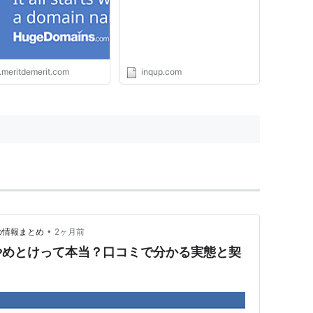
p.meritdemerit.com
inqup.com
•
の情報まとめ
2ヶ月前
やめとけって本当？口コミで分かる実態と契