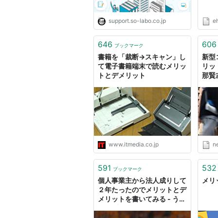
support.so-labo.co.jp
e
646
606
ブックマーク
書籍を「裁断→スキャン」し
新型
て電子書籍端末で読むメリッ
リッ
トとデメリット
那賢志
ュー
www.itmedia.co.jp
n
591
532
ブックマーク
個人事業主から法人成りして
メリ
２年たったのでメリットとデ
メリットを書いてみる - うめ
のんブログ