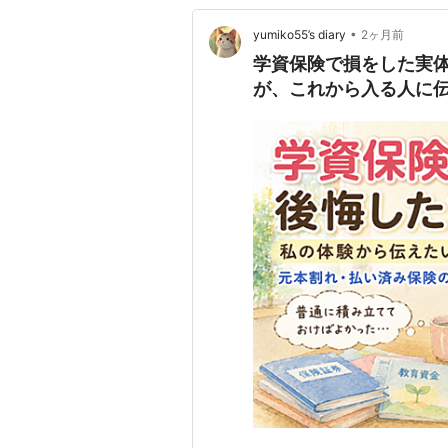
•
yumiko55’s diary
2ヶ月前
学資保険で損をした実
が、これから入る人に