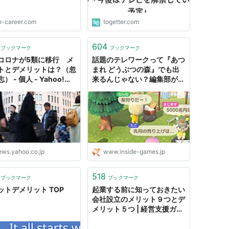
h-career.com
togetter.com
604
ブックマーク
ブックマーク
コロナが5類に移行 メ
話題のテレワークって『あつ
トとデメリットは？（忽
まれ どうぶつの森』でも出
） - 個人 - Yahoo!ニ
来るんじゃない？編集部が実
ス
験して見えてきたメリット&
デメリット | インサイド
ews.yahoo.co.jp
www.inside-games.jp
518
ブックマーク
ブックマーク
ットデメリット TOP
起業する前に知っておきたい
会社設立のメリット９つとデ
メリット５つ | 経営支援ガイ
ド