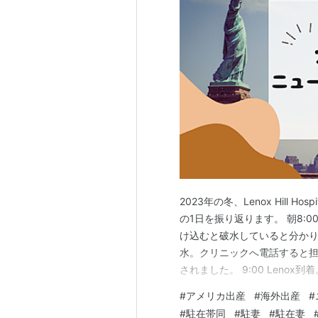
2023年の冬、Lenox Hill
の1日を振り返ります。 朝8:
け込むと破水していると分か
水。クリニックへ電話すると担当医が
されました。 9:00 Len
の名前、担当医の名前、ここ
#
アメリカ出産
#
海外出産
#
れた部屋で書類などの手続きを
#
駐在帯同
#
駐妻
#
駐在妻