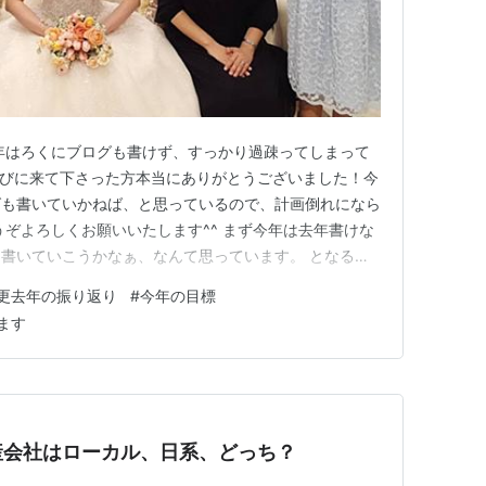
年はろくにブログも書けず、すっかり過疎ってしまって
遊びに来て下さった方本当にありがとうございました！今
グも書いていかねば、と思っているので、計画倒れになら
うぞよろしくお願いいたします^^ まず今年は去年書けな
書いていこうかなぁ、なんて思っています。 となる
が必要になってくるわけで。本当今更感ハンパない（去年
更去年の振り返り
#
今年の目標
し、ただの忘備録になってしまうのですが…今日のブログ
ます
々掘り返したい内容は詳し…
産会社はローカル、日系、どっち？