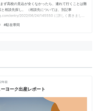
月〉 まず高校の見込が全くなかったら、連れて行くことは難
索と相談先探し。 （相談先については、別記事
blog.com/entry/2022/06/24/145550 に詳しく書きまし
ル校 が検索に。12月に1回目の試験が終わったばかりだ
学
#
駐在帯同
書が間に合…
2年前
ューヨーク出産レポート