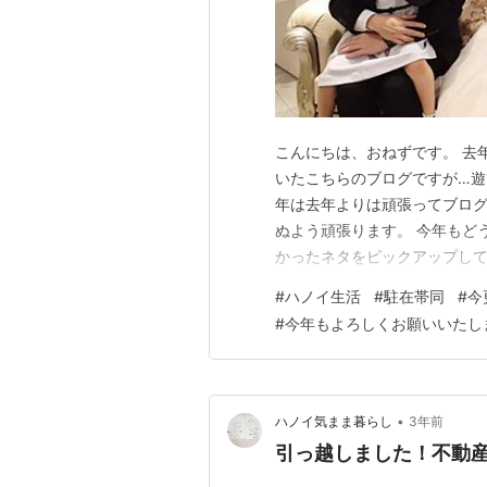
こんにちは、おねずです。 去
いたこちらのブログですが…
年は去年よりは頑張ってブロ
ぬよう頑張ります。 今年もど
かったネタをピックアップして
と、大まかに去年の振り返り
#
ハノイ生活
#
駐在帯同
#
今
の年末しなきゃなのに。笑）
#
今年もよろしくお願いいたし
は去年の振り返り記録です。追
•
ハノイ気まま暮らし
3年前
引っ越しました！不動