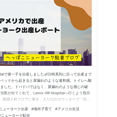
 Hospitalで第一子を出産しました👶🏻時系列に沿って出産まで
00ベッドから起きると尿漏れのような違和感。トイレへ駆
りました。ドバドバではなく、尿漏れのような感じの破
出てくれて、Lenox Hill Hospitalへ行くよう指示
ox到着。産婦人科フロアに着き、入り口のカウンターで『自分
へ来た理由』を伝えると奥の部屋へ案内されます。案内さ
ニューヨーク出産
#
海外子育て
#
アメリカ生活
します。 チェックイン部屋。色んな書類を記入し…
#
ニューヨーク駐在