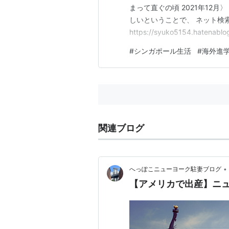
まって直ぐの頃 2021年12
しいということで、 ネット検
https://syuko5154.hatena
た。） 早稲田渋谷シンガポー
#
シンガポール生活
#
海外進
が、 2月の第2回の試験日に願
関連ブログ
•
へっぽこニューヨーク駐妻ブログ
【アメリカで出産】ニ