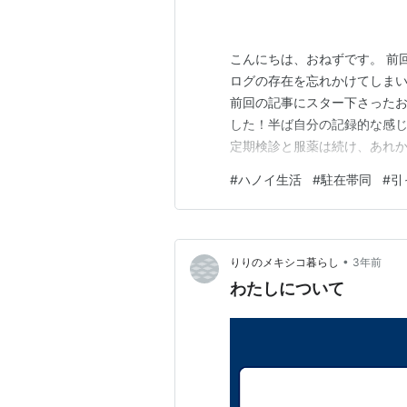
こんにちは、おねずです。 前
ログの存在を忘れかけてしまい
前回の記事にスター下さった
した！半ば自分の記録的な感じ
定期検診と服薬は続け、あれ
ちぼちやっていく所存です。 
#
ハノイ生活
#
駐在帯同
#
引
^^:）をしたのでその件をば
ればどうぞ！
•
りりのメキシコ暮らし
3年前
わたしについて