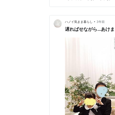
•
ハノイ気まま暮らし
3年前
遅ればせながら…あけ