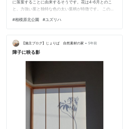
に落葉することに由来するそうです。花は4-6月とのこ
と。力強い葉と独特な色の太い葉柄が特徴です。 この投
稿をInstagramで見る けい(@sabakan38)がシェアした
#
相模原北公園
#
ユズリハ
投稿 2022/04/09 追記。モコモコした花が咲いてきまし
た。想像していたより、その、、ワイルドな花ですね。
2022/04/13 追記。新しい葉が生えてきました。まとめて
•
ドカンと生えてきますね。 こちらは黄緑でかわいい色で
【施主ブログ】じょりぱ 自然素材の家
5年前
す。 こちらは少し伸びてきた様子です。新しい葉…
障子に映る影