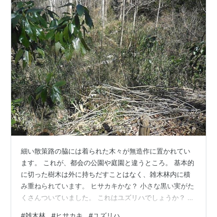
細い散策路の脇には着られた木々が無造作に置かれてい
ます。 これが、都会の公園や庭園と違うところ。 基本的
に切った樹木は外に持ちだすことはなく、雑木林内に積
み重ねられています。 ヒサカキかな？ 小さな黒い実がた
くさんついていました。 これはユズリハでしょうか？ 葉
柄が赤いです。 スイカズラっぽい葉っぱ。 雑木林は外部
#
雑木林
#
ヒサカキ
#
ユズリハ