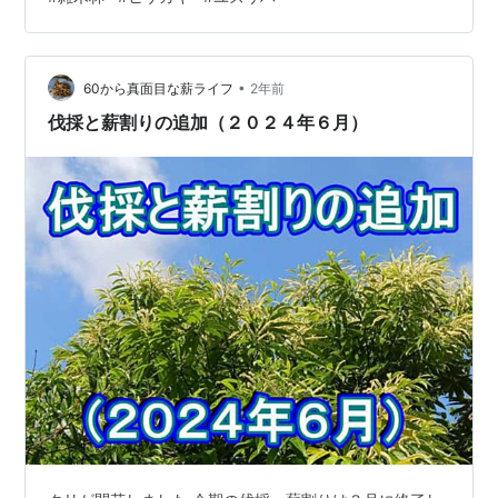
から風や野鳥などによって種が運ばれて来るので植物が
多様化しています。 さらに、人の手で人為的に持ち込ま
れたものもあるかもしれませんね。 それらも含めて管理
•
するので大変です。 朽木に生えていたきのこ。 扇形の白
60から真面目な薪ライフ
2年前
いキノコでした。 クジラタケ？ 特定できません。
伐採と薪割りの追加（２０２４年６月）