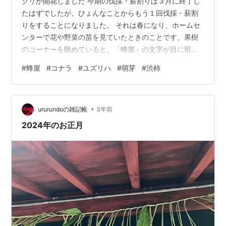
クリが開花しました 今期の伐採・薪割りは３月に終了し
たはずでしたが、ひょんなことからもう１回伐採・薪割
りをすることになりました。 それは春になり、ホームセ
ンターで花や野菜の苗を見ていたときのことです。果樹
のコーナーを眺めていると、「蜂屋」の文字が目に留ま
りました。渋柿の苗です。 わが家では、毎年秋になる
#
蜂屋
#
コナラ
#
ユズリハ
#
萌芽
#
渋柿
と、ご近所の蜂屋柿を収穫させてもらい、干し柿を作っ
ています。数が足りないと思われるときは、わざわざ道
の駅などの直売所で追加購入したりもしていました（写
•
真は以前にもらったもの）。 購入するくらいなら家で育
ururundoの雑記帳
3年前
てたほうがいいと、ずっと思っていましたが、柿はもう
2024年のお正月
すでに２本あります。2001年に植えた富有と…