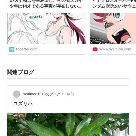
27才」概念を生み出し、その頃スガイ
イ】クロスオーバーP
少年は14才である事実が存在しない記
ンダム 閃光のハサウェ
憶を生み出していく
女』1月30日公開
togetter.com
www.youtube.com
関連ブログ
•
morimori1313のブログ
1年前
ユズリハ