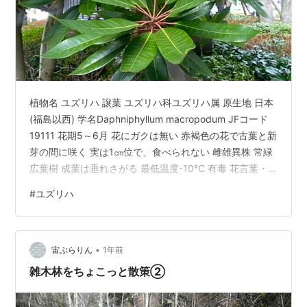
植物名 ユズリハ 譲葉 ユズリハ科ユズリハ属 原生地 日本
(福島以西) 学名Daphniphyllum macropodum JFコード
19111 花期5～6月 花にガクは無い 赤褐色の花で古葉と新
芽の間に咲く 実は1㎝位で、食べられない 雌雄異株 常緑
広葉樹 成葉は垂れさがる 最低温度-10℃ 有毒 花言葉・
若返り 日本の野生植物ⅠP-272
#
ユズリハ
•
宙ぶらりん
1年前
雑木林をちょこっと散策②