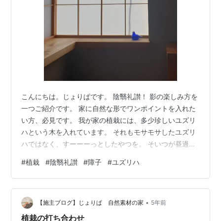
こんにちは。じょりぱです。 陰翳礼讃！ 影の楽しみ方を
一つご紹介です。 家に自然な形でワンポイントを入れた
い方、必見です。 我が家の植栽には、多少珍しいユズリ
ハという木を入れています。 それもモサモサしたユズリ
ハではなく、すーーーっとしたやつを。 そいつが昼過ぎ
になると出てきます。南の障子に。 「よぉ今日もやって
#
植栽
#
陰翳礼讃
#
障子
#
ユズリハ
る？」 って語りかけてくるようです。 コイツは気分屋で
天気が良い日しかでてきません。 「おぉやってるぜ」 と
応えるとゆっくり中に入ってきます。 ２時間くらい待つ
•
とここまできます。 天気が良い日はこんなにくっきり
【施主ブログ】じょりぱ 自然素材の家
5年前
と。 背が高いので、風が吹くとゆらゆら揺れて手を振っ
植栽の打ち合わせ