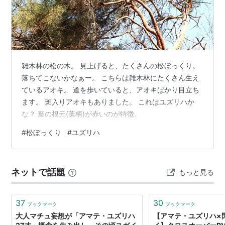
雑木林の松の木。 見上げると、たくさんの松ぼっくり。
落ちてこないかなぁー。 こちらは雑木林にたくさん生え
ているアオキ。 道を歩いていると、アオキばかり目立ち
ます。 斑入りアオキもありました。 これはユズリハか
な？ 葉の根元(葉柄)が赤いのが特徴。
#
松ぼっくり
#
ユズリハ
ネットで話題
もっと見る
37
30
ブックマーク
ブックマーク
大人マチュ妄想が「アマテ・ユズリハ
【アマテ・ユズリハ×