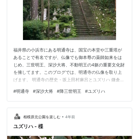
福井県の小浜市にある明通寺は、国宝の本堂や三重塔が
あることで有名ですが、仏像でも御本尊の薬師如来をは
じめ、三世明王、深沙大将、不動明王の4躯の重要文化財
を擁してます。このブログでは、明通寺の仏像を取り上
げます。 明通寺の歴史・坂上田村麻呂とユズリハ 鎌倉時
代の迫力ある金剛力士像 国宝の本堂にある平安後期の巨
#
明通寺
#
深沙大将
#
降三世明王
#
ユズリハ
大仏像群 ちょっと笑ゥせぇるすまんっぽい御本尊の薬師
如来像 仏像多しといえども神様を踏んづけてるのは降三
世明王だけ 『西遊記』の沙悟浄のモデル？の深沙大将 素
•
朴な十二神将 客殿の不動明王 国宝三重塔内陣の美しい釈
相模原北公園を楽しむ
4年前
迦三尊像と阿弥陀三尊像 提携宿の松永六感・藤屋では明
ユズリハ - 楪
通寺で瞑想や朝食ができます …