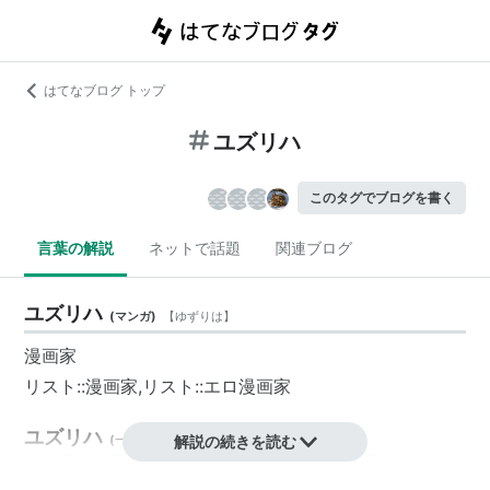
はてなブログ トップ
ユズリハ
このタグでブログを書く
言葉の解説
ネットで話題
関連ブログ
ユズリハ
(
マンガ
)
【
ゆずりは
】
漫画家
リスト::漫画家
,
リスト::エロ漫画家
ユズリハ
(
一般
)
【
ゆずりは
解説の続きを読む
】
トウダイグサ科ユズリハ属の樹木。葉の長さは１０−２