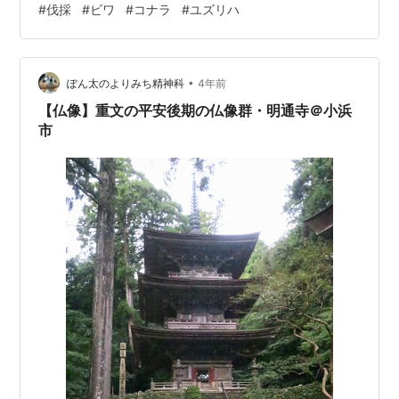
#
伐採
#
ビワ
#
コナラ
#
ユズリハ
でもビワは冬に開花します。すでに開花が始まり当面活
動しているようなので、多少遅らせても変わりないと判
断して、まずビワから伐採することにしました。 基本方
•
針 チェンソーは使わず、ノコギリで伐採するので、太く
ぽん太のよりみち精神科
4年前
なりすぎる前に伐採します。目安は切りたい部分の太さ
【仏像】重文の平安後期の仏像群・明通寺＠小浜
（直径）で30cmくらいが上限でしょう…
市