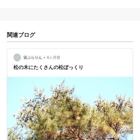
０ｃｍで雌雄異株。材は器具材として利用され、葉は正
月飾りに使われ、庭園木としても植えられる。
関連ブログ
•
宙ぶらりん
6ヶ月前
松の木にたくさんの松ぼっくり