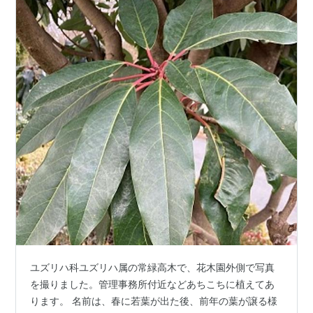
ユズリハ科ユズリハ属の常緑高木で、花木園外側で写真
を撮りました。管理事務所付近などあちこちに植えてあ
ります。 名前は、春に若葉が出た後、前年の葉が譲る様