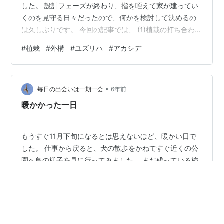
した。 設計フェーズが終わり、指を咥えて家が建ってい
くのを見守る日々だったので、何かを検討して決めるの
は久しぶりです。 今回の記事では、 (1)植栽の打ち合わせ
前の準備 (2)打ち合わせの内容 (3)参考文献 をご紹介でき
#
植栽
#
外構
#
ユズリハ
#
アカシデ
ればと思います。 植栽の打ち合わせに関しては、私自信
どんな準備をしてどんな会話があるのか全くイメージで
きず不安がありましたので、一例として、皆さんと共有
•
できればと思います。 (1)植栽の打ち合わせ前の準備 何を
毎日の出会いは一期一会
6年前
準備していいかわからないなりに、まずはいつも通りリ
暖かかった一日
ビングから見え…