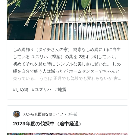
しめ縄飾り（タイチさんの家） 簡素なしめ縄に 山に自生
している ユズリハ（𣜿葉）の葉を 2枚ずつ刺していく。
初めてそれを見た時に シンプルな美しさに驚いた。 しめ
縄を自分で綯う人は減ったが ホームセンターでちゃんと
売っている。 うちは 正月でも普段でも変わらないが 古
い家の 入り口の上に飾られたしめ縄は 美しいものだと思
#
しめ縄
#
ユズリハ
#
地震
う。 今年は 雪のない正月三が日だった。 雪かきをしな
くていいのは こんなに楽なのかと思う。 一日に 「小
屋」の壁に掛かっている市の防災無線が 激しくアラート
•
サイレンを鳴らし地震を告げた。 と同時に ガタガタと音
60から真面目な薪ライフ
3年前
を立てて揺れた。 震度４ うちはそれだけで終わった。
2023年度の伐採中（途中経過）
ニュースで…