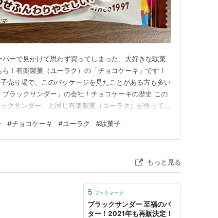
ーパーで見かけて思わず買ってしまった、大好きな駄菓
ちら！有楽製菓（ユーラク）の「チョコケーキ」です！
菓子売り場で、このパッケージを見たことがある方も多い
「ブラックサンダー」の会社！チョコケーキの歴史 この
ラックサンダー」と同じ有楽製菓（ユーラク）が作ってい
右下をよく見ると「since1997」の文字が！ 1997年
子
#
チョコケーキ
#
ユーラク
#
駄菓子
も愛され続けているロングセラー商品です。 「ブラック
た！」…
もっと見る
5
ブックマーク
ブラックサンダー 至福のバ
ター！2021年も再販決定！