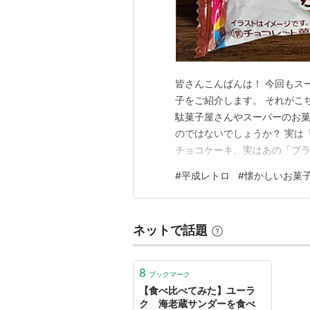
皆さんこんばんは！ 今回もス
子をご紹介します。 それがこ
駄菓子屋さんやスーパーのお
のではないでしょうか？ 実は
チョコケーキ、実はあの「ブ
るお菓子なんです。 パッケージの
#
平成レトロ
#
懐かしいお菓
発売ということで、25年以上
サンダーの方が新しいと思って
ネットで話題
8
ブックマーク
【食べ比べてみた】ユーラ
ク 海老蔵サンダーを食べ