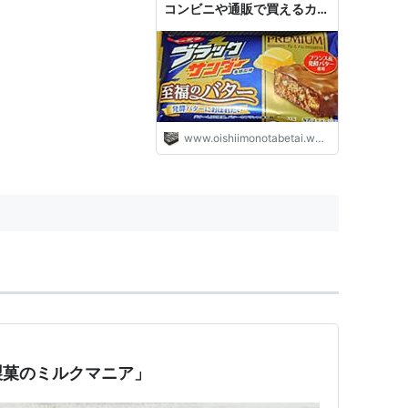
コンビニや通販で買えるカロ
リー気になる半端ないバター
が強いユーラクのチョコ菓子
- コンビニのチョコとアイス
新商品の美味しい物を食べた
いんじゃ！【コンオイジャ】
www.oishiimonotabetai.work
製菓のミルクマニア」