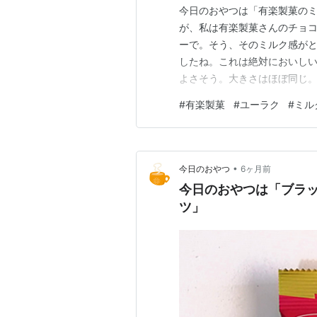
今日のおやつは「有楽製菓のミ
が、私は有楽製菓さんのチョ
ーで。そう、そのミルク感が
したね。これは絶対においしい
よさそう。大きさはほぼ同じ。
違うのか。有楽製菓さんにミ
#
有楽製菓
#
ユーラク
#
ミル
ます。
•
今日のおやつ
6ヶ月前
今日のおやつは「ブラッ
ツ」