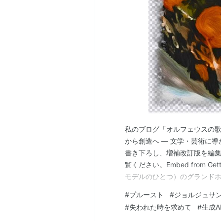
私のブログ「オルフェウスの歌
から創造へ ― 文学・芸術に
書き下ろし、増補改訂版を編集
覧ください。Embed from G
モデルのひとつ）のグランドホテル Embe
による作図）The Opera Box (La L
#
プルースト
#
ジョルジュサ
(Frenc…
#
失われた時を求めて
#
生成A