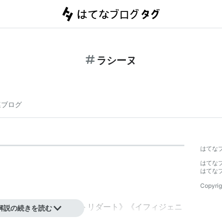
ラシーヌ
連ブログ
はてな
はてな
はてな
Copyrig
ゼ》《ベレにス》《ミトリダート》《イフィジェニ
解説の続きを読む
》《ブリタニキュス》《フェードル》など。