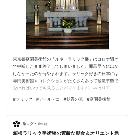
東京都庭園美術館の「ルネ・ラリック展」はコロナ騒ぎ
で中断したまま終了してしまいました。開幕早々に出か
けなかったのが悔やまれます。ラリック好きの日本には
専門美術館やコレクションがたくさんあって緊急事態で
なければいつでも見ることができますが、やはりアー
ル・デコの殿堂、旧朝香宮邸（東京都庭園美術館）で見
#
ラリック
#
アールデコ
#
朝香の宮
#
庭園美術館
たかったなあ。 現役のブランドメーカーでもある「ラリ
ック」は高級ガラス器やアクセサリーで知られています
が、なんといっても見ごたえあるのはインテリアです。
•
なかでもラリックが晩年に情熱を注いだのは教会の内装
旅ログ
9年前
で、こればかりは現地に足を運ぶしかありません。 彼が
箱根ラリック美術館の素敵な朝食＆オリエント急