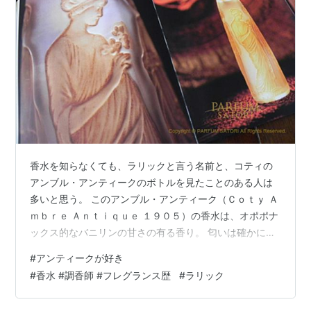
香水を知らなくても、ラリックと言う名前と、コティの
アンブル・アンティークのボトルを見たことのある人は
多いと思う。 このアンブル・アンティーク（Ｃｏｔｙ Ａ
ｍｂｒｅ Ａｎｔｉｑｕｅ １９０５）の香水は、オポポナ
ックス的なバニリンの甘さの有る香り。 匂いは確かに、
香水瓶のとろみのあるブラウンと、優しい女性の姿をイ
#
アンティークが好き
メージさせる。 たぶん、この香りを知っている人はあま
#
香水 #調香師 #フレグランス歴
#
ラリック
りいないだろう。たとえ、瓶の底に残っていたとして
も、それは製造当時の香りとは違うから。 フランスのベ