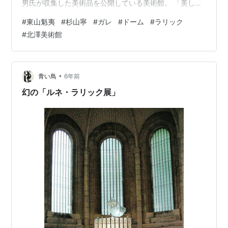
男氏が収集した美術品を公開している美術館。 「美しい
ものを愛する素直なこころ」をモットーとしてコレクシ
#
東山魁夷
#
杉山寧
#
ガレ
#
ドーム
#
ラリック
ョンしているそうです。 エミール・ガレ《雪中笹に雀図
#
北澤美術館
花瓶》1898年頃 ジャポンズムの影響がよくわかる秀逸な
展示方法。 ドーム兄弟《ツバメ文円筒形花瓶》1897年
ルネ・ラリック 香水瓶《三羽のツバメ》1920年 ルネ・
ラリック 常夜灯《ツバメ》ほや《つむじ…
•
青い鳥
6年前
幻の「ルネ・ラリック展」