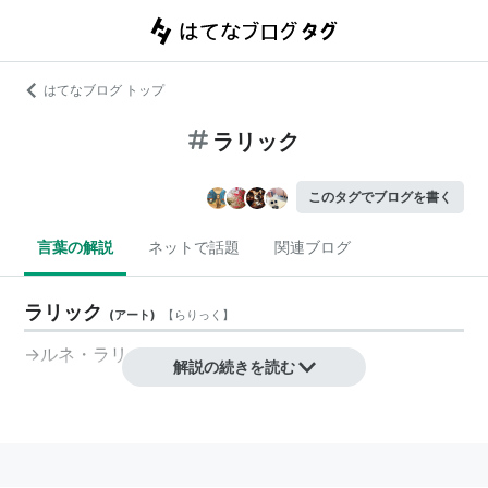
はてなブログ トップ
ラリック
このタグでブログを書く
言葉の解説
ネットで話題
関連ブログ
ラリック
(
アート
)
【
らりっく
】
→ルネ・ラリック
解説の続きを読む