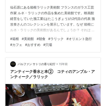
仙石原にある箱根ラリック美術館 フランスのガラス工芸
作家 ルネ・ラリックの作品を集めた美術館です。映画館
経営をしていた籏工業(はたこうぎょう)の2代目の代表 籏
攻泰さんのコレクションを展示しています。なぜ 箱根に
ルネ・ラリックの美術館があるんでしょうか？ それは 自
然を愛したルネ・ラリックに共感した籏さんが 同じく自
#
箱根
#
美術館
#
朝食
#
ラリック
#
オリエント急行
然が多く残る箱根にという思いで設立に至ったそうで
#
カフェ
#
おすすめ
#
穴場
2005年にオープンしたそうです。 場所は箱根の仙石原に
あります。 箱根ラリック博物館 〒250-0631 神奈川県足
柄下郡箱根町仙石原186-1 MAP ☎0460-84-2255 (ミュ
ージアム)9:00~16:00 (レストラン…
•
パルファン サトリの香り紀行
15年前
アンティーク香水と本② コティのアンブル・ア
ンティーク／ラリック