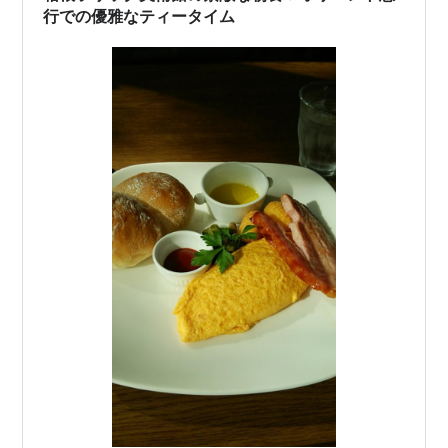
手がけた教会内装の最高峰「ノートルダム・ド・フィ…
行での優雅なティータイム