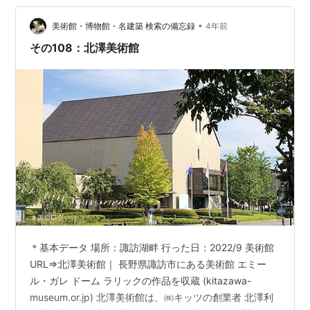
メインだった時代にプリカジュール（透胎七宝）などを
•
使ってデザインされたもの。写真はHPで⇒ルネ・ラリッ
美術館・博物館・名建築 検索の備忘録
4年前
クについて - LALIQUE MUSEUM …
その108：北澤美術館
＊基本データ 場所：諏訪湖畔 行った日：2022/9 美術館
URL⇒北澤美術館｜ 長野県諏訪市にある美術館 エミー
ル・ガレ ドーム ラリックの作品を収蔵 (kitazawa-
museum.or.jp) 北澤美術館は、㈱キッツの創業者 北澤利