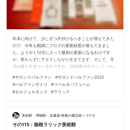
年末に向けて、少しずつ片付けるべきことが増えてきた
ので、今年も順調にブログの更新頻度が落ちてきまし
た。ようやく12月に入って最初の更新になるわけです
が、変わらずにヲタクしながら生きてます。そして、月
日が経ちすぎているのですが、2022年のサロン ド パル
ファン（東京会場）で、会期中にお迎え＆出会った香り
#
サロンドパルファン
#
サロンドパルファン2022
について振り返りたいと思います。 本館６階催事場での
#
パルファンサトリ
#
リベルタパフューム
イベント初日について書いたものから、催事場での会期
#
セルジュルタンス
#
ラリック
中に参加したセミナーやコンサルテーションについて
は、割と早い段階で記事にできてたんですがねぇ…。 本
館６階 催事場での購入品＋α メンズ館のみ開催期間での
購入品 会期全体を通してお迎えした品々
•
美術館・博物館・名建築 検索の備忘録
4年前
その115：箱根ラリック美術館