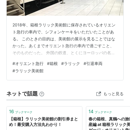
2018年、箱根ラリック美術館に保存されているオリエン
ト急行の車内で、シフォンケーキをいただいたことがあ
る。 このときの目的は、美術館の展示を見ることではな
かった。あくまでオリエント急行の車内で過ごすこと、
そのものだった。 外国の鉄道、とくにヨーロッパの名列
車に惹かれる者にとって、ルネ・ラリックが内装を手が
#
オリエント急行
#
箱根
#
ラリック
#
引退車両
けた本物の客車の中で喫茶ができるというだけで、十分
#
ラリック美術館
すぎるほど訪ねる理由になった。 しかも、この車両は単
なる保存車ではない。1988年、「オリエント急行’88」
として、はるばるヨーロッパからやって来て、日本全国
ネットで話題
もっと見る
を走った編成の一員でもある。 そうした来歴を知ってい
るだけに、箱根でこの客車の中に座…
16
14
ブックマーク
ブックマーク
【箱根】ラリック美術館の割引券まと
春の箱根、真鶴への
め！最安購入方法丸わかり！
産編 at 箱根ラリック美
ゲージ・オリエント急行