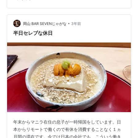
館ごとの入場だと500円から1200円、合計4100円です
が、4館共通券は2900円です。 そしてお車の方へは朗
報、2時間まで駐車場無料。 日をまたいだ訪問となって
も、都度駐車場は使わせて…
•
岡山 BAR SEVENじゃがな
3年前
半日セレブな休日
年末からマニラ在住の息子が一時帰国をしています。日
本からリモートで働くので有休を消費することなく１ヵ
月間の滞在です。今では日本の会社でも、こういう働き