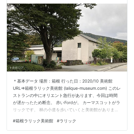
＊基本データ 場所：箱根 行った日：2020/10 美術館
URL⇒箱根ラリック美術館 (lalique-museum.com) このレ
ストランの中にオリエント急行があります、今回は時間
が遅かったため断念。 赤いFordが。 カーマスコットがラ
リックです。 林の小道を歩いていくと美術館がありま
す。 館内は撮影不可、今回の目的はブローチの《シルフ
#
箱根ラリック美術館
#
ラリック
ィード（風の精）あるいは羽のあるシレーヌ》1897-
1899年頃 。ジュエリーと言えばダイヤなど高価な宝石が