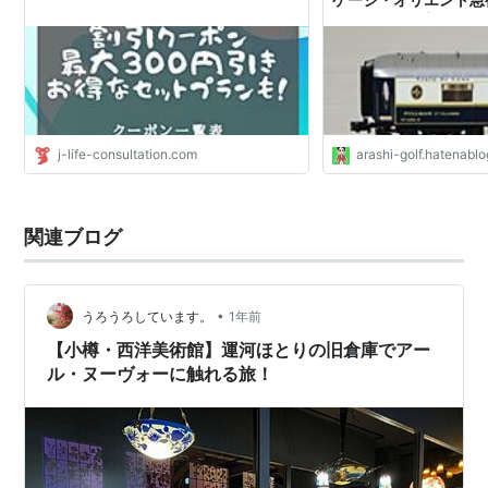
箱根ラリック美術館保存
ルフ、ミステリーの日
j-life-consultation.com
arashi-golf.hatenablo
関連ブログ
•
うろうろしています。
1年前
【小樽・西洋美術館】運河ほとりの旧倉庫でアー
ル・ヌーヴォーに触れる旅！