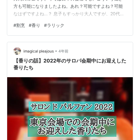
方も可能になりましたよね。あれ？可能ですよね？可能
なはずですよね…？ 息子もすっかり大人ですが、20代の
情操教育の一環として喰切料理「八方」さんのランチに
#
割烹
#
香り
#
ラリック
連れて行きました。若いうちにほんの一端でも上流の世
界を体験することは、今後の人生の羅針盤になると考え
ています。 見るからに贅沢なウニ乗せ胡麻豆腐の帆立餡
•
次々と旬の高級食材を総勢10皿ぐらいのお昼の料理でし
imagical pleajous
4年前
た。まながつおの味噌焼き美味かった~！いつ食べてもま
【香りの話】2022年のサロパ会期中にお迎えした
ながつおは裏切らない。とにかく日本酒に…
香りたち