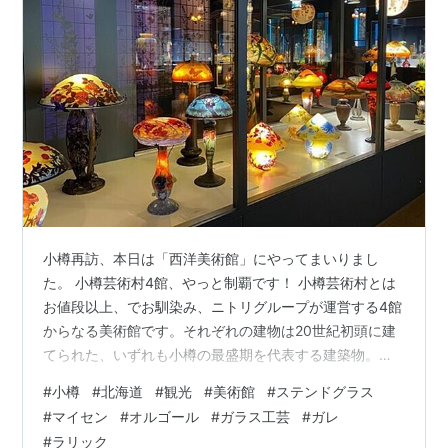
小樽再訪、本日は「西洋美術館」にやってまいりまし
た。 小樽芸術村4館、やっと制覇です！ 小樽芸術村とは
お値段以上、でお馴染み、ニトリグループが運営する4館
からなる美術館です。それぞれの建物は20世紀初頭に建
てられた、いずれも小樽の最盛期を代表する建築物。収
蔵されているのは主に近代を中心とした絵画、ステンド
#
小樽
#
北海道
#
観光
#
美術館
#
ステンドグラス
グラス、家具やガラス工芸など。小樽の歴史を感じなが
#
マイセン
#
オルゴール
#
ガラス工芸
#
ガレ
ら美しい芸術を気軽に鑑賞できる施設となっています。 1
#
ラリック