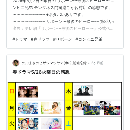
2026年6月2日火曜日の リボーン〜最後のヒーロー〜 コ
ンビニ兄弟 テンダネス門司港こがね村店 の感想です。
〜〜〜〜〜〜〜〜 ※ネタバレありです。
〜〜〜〜〜〜〜〜 リボーン〜最後のヒーロー〜 第8話 <
出展：テレ朝『リボーン〜最後のヒーロー〜』公式ペー
ジより> NEOXIS根尾による商店街買収計画、そしてその
#
ドラマ
#
春ドラマ
#
リボーン
#
コンビニ兄弟
担当が友野・・・ 結局、一周目の繰り返し、未来は変わ
らずに始まりました。 〜〜〜〜〜〜〜〜 今回、『このシ
ーンは観た』というシーンが複数あり、第1話を確認しま
•
した。 撮り直したのか、1話の再利用可は解りませんが、
のぶまさのヒザシマツヤマ(申松山)健忘録
2ヶ月前
1話の場面がりようされながら、 2周目のストーリーが進
春ドラマ5/26火曜日の感想
んでいきました。 …