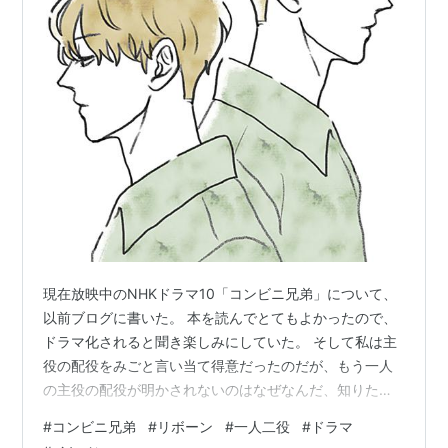
現在放映中のNHKドラマ10「コンビニ兄弟」について、
以前ブログに書いた。 本を読んでとてもよかったので、
ドラマ化されると聞き楽しみにしていた。 そして私は主
役の配役をみごと言い当て得意だったのだが、もう一人
の主役の配役が明かされないのはなぜなんだ、知りた
い！と疑問に思っていることを書いた。 主役のフェロモ
#
コンビニ兄弟
#
リボーン
#
一人二役
#
ドラマ
ンをまき散らすイケメンコンビニ店長は、ケンティーこ