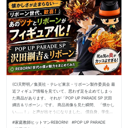
(C)天野明／集英社・テレビ東京・リボーン製作委員会 最
近フィギュア情報を見ていて、思わず足を止めてしまっ
た商品があります。 それが「POP UP PARADE SP 沢田
綱吉＆リボーン」です。 商品画像を見た瞬間、 「懐かし
い……！」 と声が出そうになりました。 僕自身、学生時
代に家庭教師ヒットマンREBORN!を夢中で読んでいた世
#
家庭教師ヒットマンREBORN!
#
POP UP PARADE
代です。 特にリボーンが好きだったこともあり、今回の