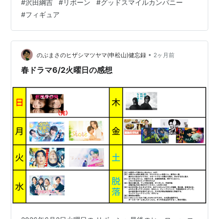
#
沢田綱吉
#
リボーン
#
グッドスマイルカンパニー
フィギュア化はかなり気になっています。 まだ購入前で
#
フィギュア
はありますが、商品情報を見ながら感じた魅力や気にな
るポイントをまとめてみました。 【POP UP PARADE SP
沢田綱吉＆リボーンを見る】👇 🛒 Amaz…
•
のぶまさのヒザシマツヤマ(申松山)健忘録
2ヶ月前
春ドラマ6/2火曜日の感想