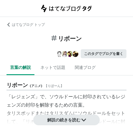
はてなブログ トップ
リボーン
このタグでブログを書く
言葉の解説
ネットで話題
関連ブログ
リボーン
(
アニメ
)
【
りぼーん
】
「レジェンズ」で、
ソウルドール
に封印されているレジ
ェンズの封印を解除するための言葉。
タリスポッドまたはタリスダムに
ソウルドール
をセット
解説の続きを読む
して、「
リボーン
！」と唱える事で、
ソウルドール
に封
印されたレジェンズを実体化させる。