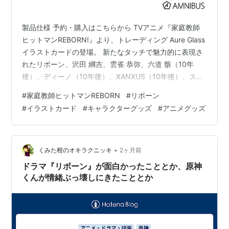
製品仕様 予約・購入はこちらから TVアニメ『家庭教師
ヒットマンREBORN!』より、トレーディング Aure Glass
イラストカードの登場。 新たなタッチで魅力的に表現さ
れたリボーン、沢田 綱吉、雲雀 恭弥、六道 骸（10年
後）、ディーノ（10年後）、XANXUS（10年後）、スペ
ルビ・スクアーロ（10年後）、ベルフェゴール（10年
#
家庭教師ヒットマンREBORN
#
リボーン
後）、フラン、白蘭のイラストが、イラストカードに。
#
イラストカード
#
キャラクターグッズ
#
アニメグッズ
※「Aure Glass」はアール・ヌーヴォーの繊細なデザイン
と、ステンドグラスの華やかさを融合させたキャラクタ
ーイラストシリーズ トレーディング Aure Glass イラスト
カード 製品仕様 素材：紙 サ…
•
くみた柑のオキラクニッキ
2ヶ月前
ドラマ『リボーン』が面白かったこととか、原神
くんが情緒ぶっ壊しにきたこととか