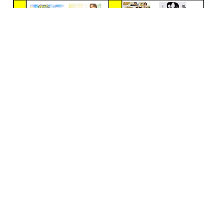
2026年5月19日火曜日の リボーン〜最後のヒーロー〜 コ
ンビニ兄弟 テンダネス門司港こがね村店 の感想です。
〜〜〜〜〜〜〜〜 ※ネタバレありです。
〜〜〜〜〜〜〜〜 リボーン〜最後のヒーロー〜 第6話 <
出展：テレ朝『リボーン〜最後のヒーロー〜』公式ペー
ジより> 今回の予告で二人が対面しているシーンがあっ
#
ドラマ
#
春ドラマ
#
リボーン
#
コンビニ兄弟
たので、ようやく二人が・・・ その時に何が起きるの
か？ ”君が死刑になる前に”のように何も起きないのか、
タイムリープもの定番のように、 同じ人間が会うと大変
•
なことが起きるのか・・・と期待してましたが、 このシ
Squid_Angler_55’s blog
3ヶ月前