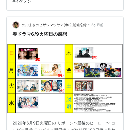
#
イケメン
と中島健人。 これは順当。 そしてもう一人の主役は店長
の兄なんだけど全くタイプの違う、なんでも屋でいつも
つなぎを着て軽トラで現れるワイルドなひげもじゃの兄
役は、いったいだれなんだと思っていたら、なんと中島
•
のぶまさのヒザシマツヤマ(申松山)健忘録
2ヶ月前
健人の一人二役だったのだ。 なんじゃそ…
春ドラマ6/9火曜日の感想
2026年6月9日火曜日の リボーン〜最後のヒーロー〜 コ
ンビニ兄弟 テンダネス門司港こがね村店 100日後に別れ