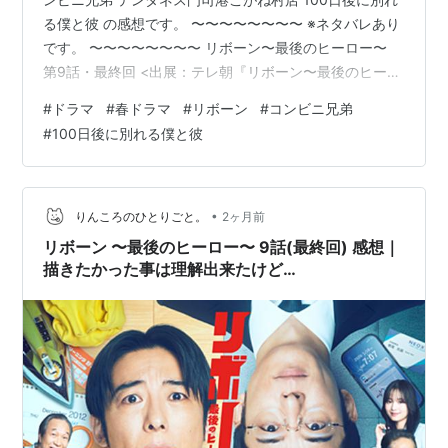
る僕と彼 の感想です。 〜〜〜〜〜〜〜〜 ※ネタバレあり
です。 〜〜〜〜〜〜〜〜 リボーン〜最後のヒーロー〜
第9話・最終回 <出展：テレ朝『リボーン〜最後のヒーロ
ー〜』公式ページより> う〜〜ん、イマイチ、根尾と英
#
ドラマ
#
春ドラマ
#
リボーン
#
コンビニ兄弟
人が入れ替わった瞬間がわからなかったなぁ 英人が目を
#
100日後に別れる僕と彼
覚ましたときに交互になのかなぁ〜、そのとき根尾は
ど〜してたの？ 〜〜〜〜〜〜〜〜〜 早い段階で、
NEOXIS根尾＝英人と考察していたYoutubeがありました
が、 さすが、考察班ですね、お見事です＼(^o^)／
•
りんころのひとりごと。
2ヶ月前
〜〜〜…
リボーン 〜最後のヒーロー〜 9話(最終回) 感想｜
描きたかった事は理解出来たけど…