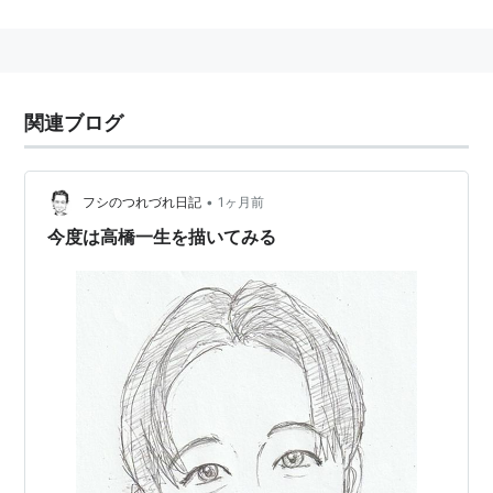
逆に、タリスポッドまたはタリスダムに戻す時には「カ
ムバック！」と唱えることで
ソウルドール
に戻す事がで
きる。
関連ブログ
リボーン
(
一般
)
【
りぼーん
】
新しく生まれ変わること。
•
週刊少年ジャンプで連載中の天野明「家庭教師ヒットマ
フシのつれづれ日記
1ヶ月前
ンREBORN!」英字を省略してこう呼ばれることもあ
今度は高橋一生を描いてみる
る。
※主人公が死んで「死ぬ気で戦う」とこから取られた名
前だと思われる。