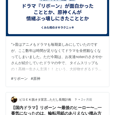
">昔はアニメもドラマも毎期楽しみにしていたのです
が、ここ数年は時間が足りなくてドラマを全然観なくな
ってしまいました。ただ今期は、お友達noterのささやか
さんが紹介していたドラマの中で、 タイムスリップも
の！高橋一生さん主演！！ という、大好物すぎるドラマ
があったので、TVerの見逃し配信で追いかけていまし
#
リボーン
#
原神
た。 www.tv-asahi.co.jp ">先日最終話を迎え、いろいろ
な謎がわかり衝撃を受けつつ、いや待って、どういうこ
と！？という謎めいた部分も残しつつ、めちゃめちゃ面
•
白かったです♪これは考察しがいがあるドラマです
ピロＥＫ脱オタ宣言…ただし長期計画 ？
2ヶ月前
ね……。おすすめしてくれたささやかさん、ありがとうご
【国内ドラマ】リボーン 〜最後のヒーロー〜…一
ざいました！ いや…
番気になったのは、輪転用紙のありえない積み方