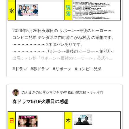
2026年5月26日火曜日の リボーン〜最後のヒーロー〜
コンビニ兄弟 テンダネス門司港こがね村店 の感想です。
〜〜〜〜〜〜〜〜 ※ネタバレありです。
〜〜〜〜〜〜〜〜 リボーン〜最後のヒーロー〜 第7話 <
出展：テレ朝『リボーン〜最後のヒーロー〜』公式ペー
ジより> 過去の記憶で無事にコロナ禍から商店街を守っ
#
ドラマ
#
春ドラマ
#
リボーン
#
コンビニ兄弟
たが・・・ ダメダメ商店街会長と更紗の父の株の大損に
より商店街の資金繰りは悪化、 そこにNEOXIS根尾の商
店街買収計画が前回の記憶の通り始まってしまう。 そし
•
て、買収の交渉役は、前回通り友野が指名された。 っ
のぶまさのヒザシマツヤマ(申松山)健忘録
3ヶ月前
て、結局未来は変わらないということになるのか
春ドラマ5/19火曜日の感想
な・・・ それともリボーン根尾（英…