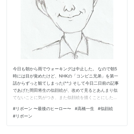
今日も朝から雨でウォーキングは中止した。 なので朝5
時には目が覚めたけど、NHKの「コンビニ兄弟」を第一
話からずっと観てしまった(^^;) そして今日二日前の記事
であげた岡田将生の似顔絵が、改めて見るとあんまり似
てないことに気がつき、また似顔絵を描くことにした。
で、いろいろ春ドラマのキャラクターを探して、誰がい
#
リボーン 〜最後のヒーロー〜
#
高橋一生
#
似顔絵
いか考えてみる。 「時すでにおスシ」の永作博美や松山
#
リボーン
ケンイチとか、「コンビニ兄弟」の中島健人とかもいい
なあ(^^) いやいや、やっぱり「田鎖ブラザーズ」と同じ
ように最終回が微妙だった「リボーン ～最後のヒーロー