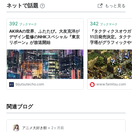
ネットで話題
もっと見る
～」の高橋一生にしよう。 第一話からずっと面白かった
のに、なんであんな唐突で…
392
342
ブックマーク
ブックマーク
AKIRAの世界、ふたたび。大友克洋が
『タクティクスオウガ 
デザイン監修のNHKスペシャル『東京
11日発売決定。タクテ
リボーン』が放送開始
字塔がグラフィックや
ルデザインまで大幅な
遂げて新生！ | ゲー
情報のファミ通.com
bijutsutecho.com
www.famitsu.com
関連ブログ
•
アニメ大好き館
2ヶ月前