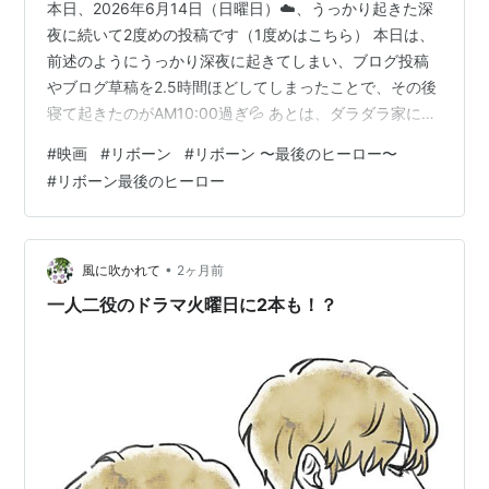
本日、2026年6月14日（日曜日）☁️、うっかり起きた深
夜に続いて2度めの投稿です（1度めはこちら） 本日は、
前述のようにうっかり深夜に起きてしまい、ブログ投稿
やブログ草稿を2.5時間ほどしてしまったことで、その後
寝て起きたのがAM10:00過ぎ💦 あとは、ダラダラ家にい
てテレビとか観ただけの日です。 夕方からは、娘家族が
#
映画
#
リボーン
#
リボーン 〜最後のヒーロー〜
来て、一緒に夕食を食べました。 以下は、国内ドラマの
#
リボーン最後のヒーロー
鑑賞記録です📺 ランキング参加中gooからきました ラン
キング参加中映画 ランキング参加中国内ドラマ ランキン
グ参加中映画のレビューブログ ランキング参加中映画 ラ
ンキング参加中邦画 ランキング参加中はてなブログ映画
•
風に吹かれて
2ヶ月前
部 「…
一人二役のドラマ火曜日に2本も！？