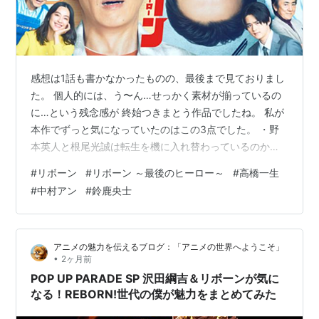
感想は1話も書かなかったものの、最後まで見ておりまし
た。 個人的には、う〜ん…せっかく素材が揃っているの
に…という残念感が 終始つきまとう作品でしたね。 私が
本作でずっと気になっていたのはこの3点でした。 ・野
本英人と根尾光誠は転生を機に入れ替わっているのか？
・NEOXISにいる光誠は、瓜二つの英人の事をどう思って
#
リボーン
#
リボーン ～最後のヒーロー～
#
高橋一生
いるのか？ ・2人はいつ対面するのか？ しかし本編は、
#
中村アン
#
鈴鹿央士
転生前と同じように歩む歴史をなぞる形で進んでいき、
社長である光誠（以下：英人）に関する情報はほとんど
明かされないまま、 英人として生きる光誠（以下：光
アニメの魅力を伝えるブログ：「アニメの世界へようこそ」
誠）の視点で話が展開されていくのです。 だから…なん
•
2ヶ月前
でしょう、目的はあるはず…
POP UP PARADE SP 沢田綱吉＆リボーンが気に
なる！REBORN!世代の僕が魅力をまとめてみた