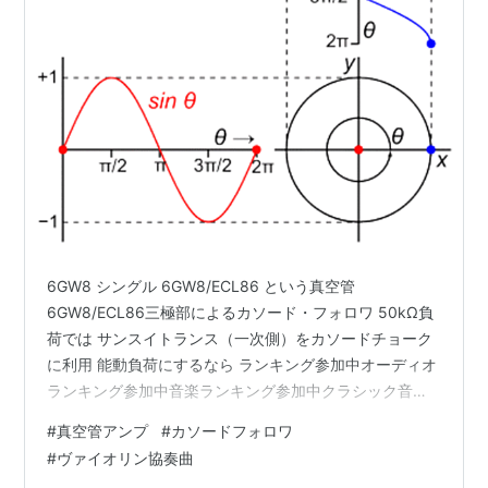
6GW8 シングル 6GW8/ECL86 という真空管
6GW8/ECL86三極部によるカソード・フォロワ 50kΩ負
荷では サンスイトランス（一次側）をカソードチョーク
に利用 能動負荷にするなら ランキング参加中オーディオ
ランキング参加中音楽ランキング参加中クラシック音楽
ランキング参加中white moons 高市早苗女史が日本初の
#
真空管アンプ
#
カソードフォロワ
総理大臣に選ばれて、さぞかしフェミニストたちも狂喜
#
ヴァイオリン協奏曲
乱舞……と思いきや。世の終わりが来たかのように嘆き悲