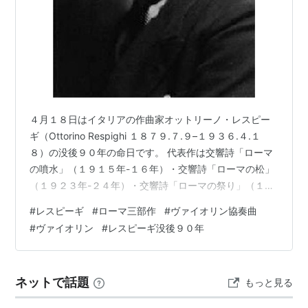
４月１８日はイタリアの作曲家オットリーノ・レスピー
ギ（Ottorino Respighi １８７９.７.９–１９３６.４.１
８）の没後９０年の命日です。 代表作は交響詩「ローマ
の噴水」（１９１５年-１６年）・交響詩「ローマの松」
（１９２３年-２４年）・交響詩「ローマの祭り」（１９
２８年）と呼ばれる「ローマ三部作」でしょうが、今回
#
レスピーギ
#
ローマ三部作
#
ヴァイオリン協奏曲
は１９２１年に作曲されたヴァイオリン協奏曲「グレゴ
#
ヴァイオリン
#
レスピーギ没後９０年
リオ風協奏曲」（「グレゴリオ聖歌風協奏曲」）をご紹
介したいと思います。 レスピーギはヴァイオリン、ヴィ
オラ奏者として活動（一時サンクトペテルブルクのロシ
ネットで話題
もっと見る
ア帝国劇場管弦楽団の首席ヴィオラ奏者として在籍、そ
こでリムスキー・コ…