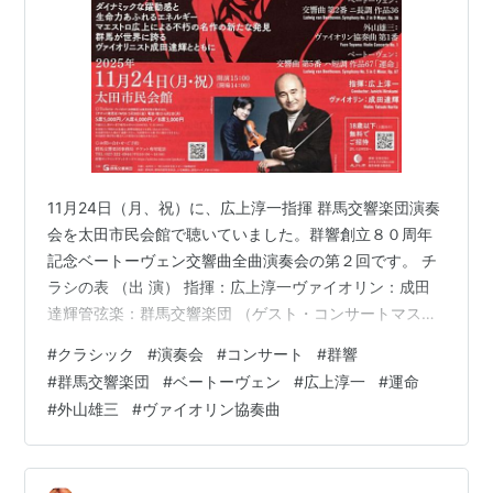
11月24日（月、祝）に、広上淳一指揮 群馬交響楽団演奏
会を太田市民会館で聴いていました。群響創立８０周年
記念ベートーヴェン交響曲全曲演奏会の第２回です。 チ
ラシの表 （出 演） 指揮：広上淳一ヴァイオリン：成田
達輝管弦楽：群馬交響楽団 （ゲスト・コンサートマスタ
ー：篠原悠那） 広上淳一さんは、東京音大卒業、第１回
#
クラシック
#
演奏会
#
コンサート
#
群響
キリル・コンドラシン指揮者コンクール優勝。ロイヤ
#
群馬交響楽団
#
ベートーヴェン
#
広上淳一
#
運命
ル・リヴァプール・フィル、コロンバス響、京都市交響
#
外山雄三
#
ヴァイオリン協奏曲
楽団などのポストを歴任。現在、オーケストラ・アンサ
ンブル金沢アーティスティック・リーダー、マレーシ
ア・フィル音楽監督。成田達輝さんは、2010年ロン＝テ