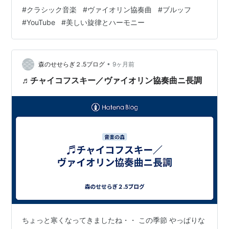
Philharmonie Konstanz, Tonhalle Zürich, 03.06.2025
#
クラシック音楽
#
ヴァイオリン協奏曲
#
ブルッフ
youtu.be 世の中にはブルッフのヴァイオリン協奏曲第1
#
YouTube
#
美しい旋律とハーモニー
番の録音はたくさんあるけれど、そうか、こういう演奏
もあるのだな。 大学病院の窓から見える秋景色 11月11日
撮影 写真は、大学病院の窓…
•
森のせせらぎ２.5ブログ
9ヶ月前
♬チャイコフスキー／ヴァイオリン協奏曲ニ長調
ちょっと寒くなってきましたね・・ この季節 やっぱりな