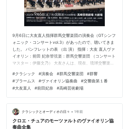
9月6日に大友直人指揮群馬交響楽団の演奏会（GTシンフ
ォニック・コンサートvol.3）があったので、聴いてきま
した。 パンフレットの表 （出 演） 指揮：大友 直人ヴァ
イオリン：前田 妃奈管弦楽：群馬交響楽団 （コンサート
マスター：伊藤文乃） 大友さんは、現在、琉球交響楽団
音楽監督、高崎芸術劇場芸術監督、大坂芸術大学教授。
#
クラシック
#
演奏会
#
群馬交響楽団
#
群響
元群馬交響楽団音楽監督。前田さんは、2022年ヴィエニ
#
ブラームス
#
ヴァイオリン協奏曲
#
交響曲第１番
アフスキ国際ヴァイオリンコンクール優勝、国内外で協
#
大友直人
#
前田妃奈
#
高崎芸術劇場
奏曲、リサイタルなどに取り組んでいる。2024年度第33
回出光音楽賞受賞。東京音大ディプロマコース在学中。
詳しくは、下記プロフィールをご覧ください。 （曲 目）
ブラームス …
•
クラシックとオーディオの日々
1年前
クロエ・チュアのモーツァルトのヴァイオリン協
奏曲全集