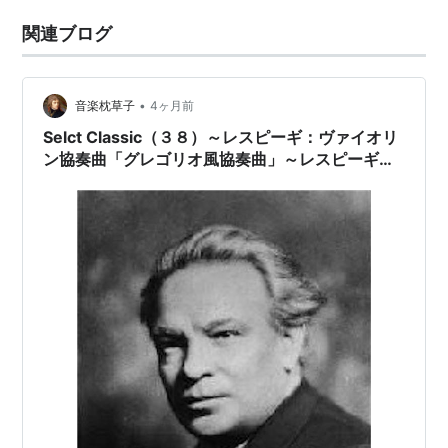
関連ブログ
•
音楽枕草子
4ヶ月前
Selct Classic（３８）～レスピーギ：ヴァイオリ
ン協奏曲「グレゴリオ風協奏曲」～レスピーギ没
後９０年命日