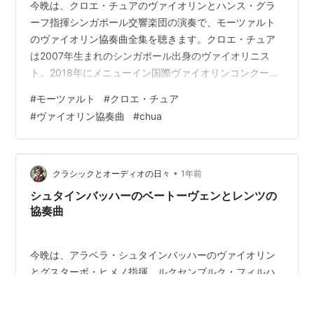
今晩は、クロエ・チュアのヴァイオリンとハンス・グラ
ーフ指揮シンガポール交響楽団の演奏で、モーツァルト
のヴァイオリン協奏曲全集を聴きます。クロエ・チュア
は2007年生まれのシンガポール出身のヴァイオリニス
ト。2018年にメニューイン国際ヴァイオリンコンクール
ジュニア部で中国のクリスチャン・リと並んで第1位を獲
#
モーツァルト
#
クロエ・チュア
得。この快挙により、国際的な注目を集めるようになり
#
ヴァイオリン協奏曲
#
chua
ます。このアルバムは2022年に録音されたもので、彼女
はまだ15歳という若さ。彼女はすでにシンガポール交響
楽団とヴィヴァルディの四季とロカテッリのコンチェル
ト、中国の作曲家による作品とパガニーニの協奏曲がリ
•
クラシックとオーディオの日々
1年前
リースされています。ヴァイオリンは…
シュタインバッハーのベートーヴェンとレンツの
協奏曲