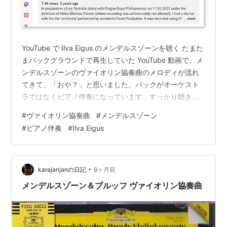
YouTube で Ilva Eigus のメンデルスゾーンを聴く たまた
まバックグラウンドで再生していた YouTube 動画で、メ
ンデルスゾーンのヴァイオリン協奏曲のメロディが流れ
てきて、「おや？」と思いました。バックがオーケスト
ラではなくピアノ伴奏になっています。すっかり聴きな
じんだ曲ですが、なんだか新鮮です。 youtu.be よくよく
#
ヴァイオリン協奏曲
#
メンデルスゾーン
調べてみたら、Ilva Eigus のヴァイオリン演奏でした。彼
#
ピアノ伴奏
#
Ilva Eigus
女自身が投稿したものらしく、こんなメッセージが付い
ていました。 In preparation of my Tonhalle debut with
Prague Royal Philharmo…
•
karajanjanの日記
8ヶ月前
メンデルスゾーン＆ブルッフ ヴァイオリン協奏曲