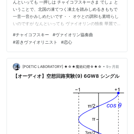
んといっても 一押しは チャイコフスキーさま でしょ と
いうことで、北国の凍てつく凍土を踏みしめるきもちで
一音一音かみしめたいです・・ オケとの調和も素晴らし
いのですが なんといっても ヴァイオリンの独奏 華麗で
半端ない技巧が 驚異的！！！ 全身全霊で奏でるヴァイオ
#
チャイコフスキー
#
ヴァイオリン協奏曲
リンの音色は 狂気に近い凄みがあります。。 この曲 最
#
若きヴァイオリニスト
#
恋心
初のころは 技巧的すぎて？演奏不可能って 評判ひどく悪
かったらしい それが 時間の経過とともに 人気が出て ガ
ラッと評価が変わったみたいです・・ この曲には 秘話が
あって、、 チャイコフスキーさま 若い男性ヴァイオリニ
•
[POETIC LABORATORY] ★☆★魔術幻燈☆★☆
9ヶ月前
スト…
【オーディオ】空想回路実験(9) 6GW8 シングル