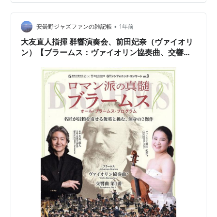
しんでいるそうで、まったく訳が解らない。
www.youtube.com 聞けば、「自分と考え方の違う女性
が国のトップになっては困る」らしいが……それなら概念
•
安曇野ジャズファンの雑記帳
1年前
とし…
大友直人指揮 群響演奏会、前田妃奈（ヴァイオリ
ン）【ブラームス：ヴァイオリン協奏曲、交響曲
第１番】（9月6日 高崎芸術劇場）