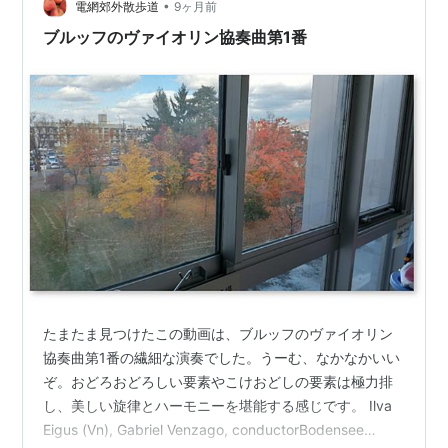
ィボー国際コンクール第２位、201…
•
電網郊外散歩道
9ヶ月前
ブルッフのヴァイオリン協奏曲第1番
たまたま見つけたこの動画は、ブルッフのヴァイオリン
協奏曲第1番の繊細な演奏でした。うーむ、なかなかいい
ぞ。おどろおどろしい要素やこけおどしの要素は極力排
し、美しい旋律とハーモニーを堪能する感じです。 Ilva
Eigus (Vn), Gabriel Venzago, conductorBodensee