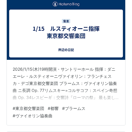
2026/1/15(木)19時開演・サントリーホール 指揮：ダニ
エーレ・ルスティオーニヴァイオリン：フランチェス
カ・デゴ東京都交響楽団 ブラームス：ヴァイオリン協奏
曲 ニ長調 Op. 77リムスキー=コルサコフ：スペイン奇想
曲 Op. 34レスピーギ：交響詩『ローマの祭』 最も楽し
みだったヴァイオリン協奏曲は、ソリストから情熱が感
#
東京都交響楽団
#
都響
#
ブラームス
じられず期待はずれだった。技量としては素晴らしいも
#
ヴァイオリン協奏曲
のがあるのだろうが、情熱がない(もしくはないように見
える)と伝わらないものだなと思った。 後半の2曲は華や