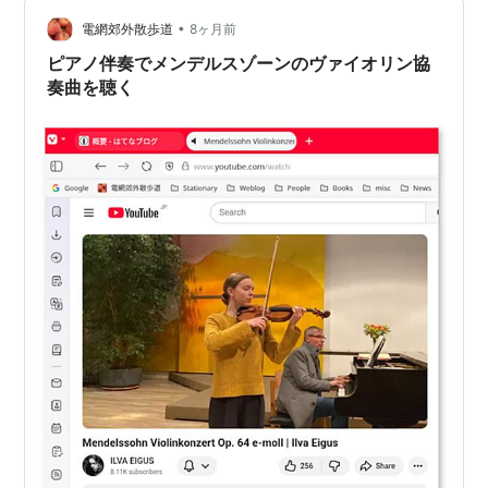
かな曲に合わせてなのか、ルスティオーニが必要以上に
大げさに指揮しているように見えて、興ざめだった。そ
•
電網郊外散歩道
8ヶ月前
もそも自分に…
ピアノ伴奏でメンデルスゾーンのヴァイオリン協
奏曲を聴く