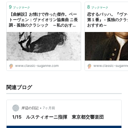
9
8
ブックマーク
ブックマーク
【曲解説】お情けで作った傑作。ベー
恋するバッハ。『ヴァ
トーヴェン：ヴァイオリン協奏曲 ニ長
第１番』 - 孤独のク
調 - 孤独のクラシック ～私のおすす
おすすめ～
め～
www.classic-suganne.com
www.classic-sugann
関連ブログ
•
岸辺の日記
7ヶ月前
1/15 ルスティオーニ指揮 東京都交響楽団