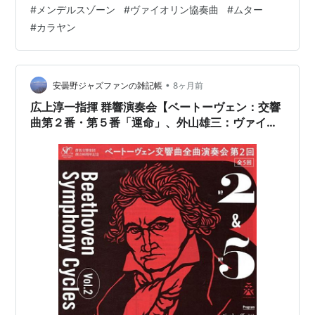
ト等も聴きに行ったことはあるのですが、私の思ってい
#
メンデルスゾーン
#
ヴァイオリン協奏曲
#
ムター
るテンポよりも速い演奏が圧倒的に多いんです。ソリス
#
カラヤン
トがあまりに速く弾こうとするので、指揮者が一生懸命
ソリストにつけようとしてもなかなか追いついていない
ような演奏が多かったような気がします。かといって、
ほんのちょっとでも遅いと思わせるテンポで始めてしま
•
安曇野ジャズファンの雑記帳
8ヶ月前
うと、実にしまりのない、間延びした演奏になっ…
広上淳一指揮 群響演奏会【ベートーヴェン：交響
曲第２番・第５番「運命」、外山雄三：ヴァイオ
リン協奏曲第１番】