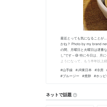
最近とっても気になることが…
かね？ Photo by my bran
の間、月曜日と火曜日は遅番な
し”です～😅 特に今日は、
ようになって、もう半年以上経
か”がわかりません～🤣 だっ
#
山手線
#
JR東日本
#
冷房
で、98％の文言が何を言って
#
ブルージー
#
煮卵
#
ホッピ
語だと言う…
ネットで話題