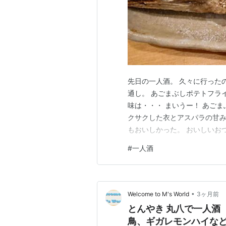
先日の一人酒。 久々に行った
通し。 あごまぶしポテトフライ
味は・・・ まいうー！ あご
クサクした衣とアスパラの甘み
もおいしかった。 おいしいお
んブログ村
#
一人酒
•
Welcome to M's World
3ヶ月前
とんやき 丸八で一人酒
鳥、ギガレモンハイな