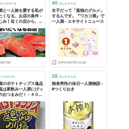
40
ブックマーク
ブックマーク
酒と一人旅を愛する私が
女子だって「孤独のグルメ」
たくなる、お店の条件 -
するんです。『ワカコ酒』で
じみ丨近くの店から、な
一人酒 - エキサイトニュース
の店へ。
naji.me
www.excite.co.jp
28
ブックマーク
ブックマーク
屋のポテトチップス逸品
独身男性の休日一人酒物語 -
塩は家飲み一人酒にぴっ
#つくりおき
のおつまみだ！ - ４０代
ぷちフリーターの奮闘日