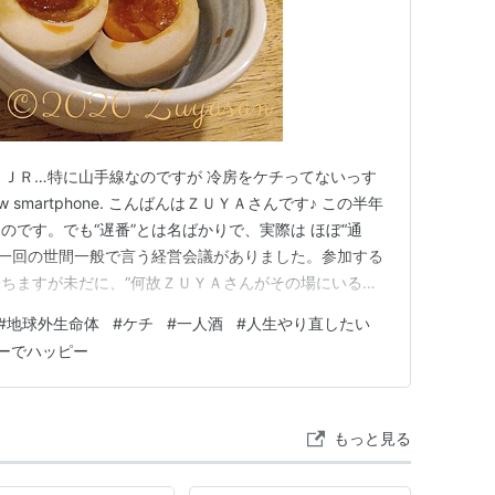
 ＪＲ…特に山手線なのですが 冷房をケチってないっす
d new smartphone. こんばんはＺＵＹＡさんです♪ この半年
のです。でも“遅番”とは名ばかりで、実際は ほぼ“通
月に一回の世間一般で言う経営会議がありました。参加する
ちますが未だに、“何故ＺＵＹＡさんがその場にいるの
て今日なんぞ、1時間ほどの様々な議題のやり取りの中
#
地球外生命体
#
ケチ
#
一人酒
#
人生やり直したい
いるのかわからないわけです（ちなみに残りの2％は日本
ーでハッピー
もっと見る