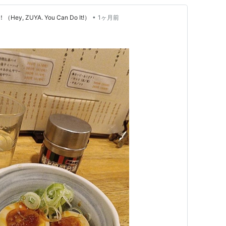
•
 ZUYA. You Can Do It!）
1ヶ月前