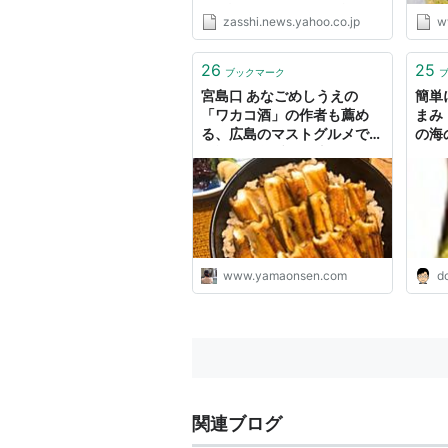
っこうある。そのひとつが、スト
zasshi.news.yahoo.co.jp
w
レス解消の定番「飲酒」だ。誰か
と一緒に飲めば気分転換にもなる
が、一人酒はNG。考え込んでス
26
25
ブックマーク
トレスの悪循環に陥るという。 ...
宮島口 あなごめしうえの
簡単
「ワカコ酒」の作者も薦め
まみ
る、広島のマストグルメで一
の海
人酒 - 温泉ブログ 山と温泉
のきろく
www.yamaonsen.com
d
関連ブログ