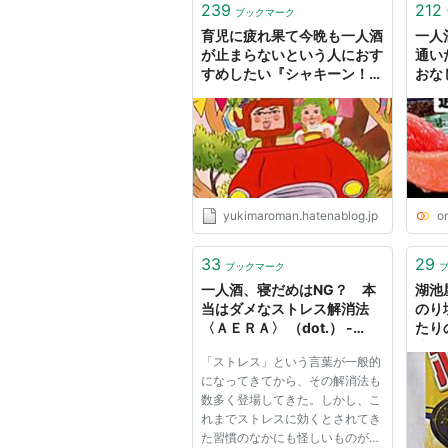
239
212
ブックマーク
育児に疲れ果て今晩も一人酒
一人
が止まらないという人におす
通い
すめしたい『シャキーン！』
おな
の名曲10選。 - ママがんば
じみ
ってません。
yukimaroman.hatenablog.jp
o
33
29
ブックマーク
一人酒、寝だめはNG？ 本
湖池
当はダメなストレス解消法
のり
〈ＡＥＲＡ〉 （dot.） -
たり
Yahoo!ニュース
崖っ
「ストレス」という言葉が一般的
記
になってきてから、その解消法も
数多く登場してきた。しかし、こ
れまでストレスに効くとされてき
た習慣のなかにも怪しいものがけ