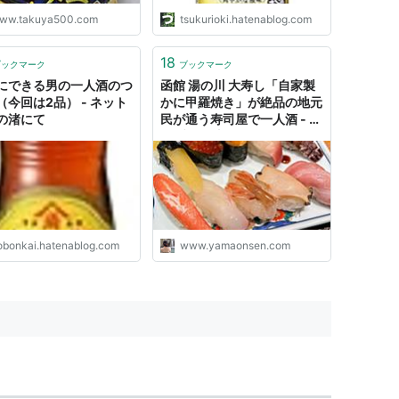
ww.takuya500.com
tsukurioki.hatenablog.com
18
ブックマーク
ブックマーク
にできる男の一人酒のつ
函館 湯の川 大寿し「自家製
（今回は2品） - ネット
かに甲羅焼き」が絶品の地元
の渚にて
民が通う寿司屋で一人酒 - 温
泉ブログ 山と温泉のきろく
obonkai.hatenablog.com
www.yamaonsen.com