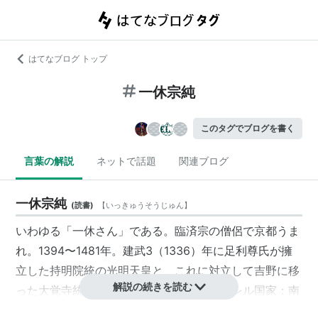
はてなブログ トップ
一休宗純
このタグでブログを書く
言葉の解説
ネットで話題
関連ブログ
一休宗純
(
読書
)
【
いっきゅうそうじゅん
】
いわゆる「
一休
さん」である。臨済宗の僧侶で京都うま
れ。1394〜1481年。建武3（1336）年に足利尊氏が擁
立した持明院統の光明天皇と、これに対立して吉野に移
解説の続きを読む
った大覚寺統の後醍醐天皇の、二つのパラレル国家；南
北朝が、56年ぶりに3代目将軍；義満の仲介によって統