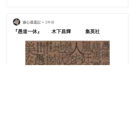
•
遊心逍遥記
2年前
『愚道一休』 木下昌輝 集英社