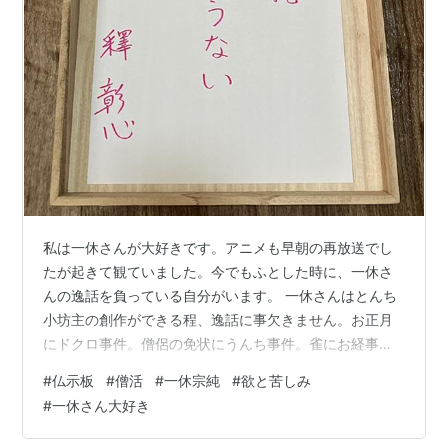
私は一休さんが大好きです。アニメも早朝の再放送でし
たが起きて観ていました。今でもふとした時に、一休さ
んの逸話を負っている自分がいます。 一休さんはとんち
小坊主の創作ができる程、逸話に事欠きません。お正月
にドクロ事件。僧侶の免状にうんち事件。雀にお経事
件。臨済宗から浄土真宗に改宗事件。晩年彼女と同棲事
#
仏示板
#
僧活
#
一休宗純
#
欲と苦しみ
件。などなど面白過ぎます。 これらの逸話はどれも魅力
#
一休さん大好き
的で面白く、そして学びの多い者でありますが、私が最
も好きなエピソードが、一休さんの臨終の際に言ったと