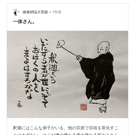
いう言葉です。 『死にとうない』 仏教とは生きるを探求
するものです。生きるを探求すると、苦しみと直面しま
•
南無煩悩大菩薩
1年前
す。その苦しみは欲から生まれると知ります。欲…
一休さん。
釈迦にはこんな弟子がいる。他の宗派で宗祖を茶化すこ
とはまずない。そこが佛の佛たる禅の禅たる処だとあん