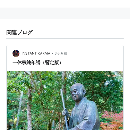
一した翌々年の応永1（1394）年生まれ。よって国内も
混乱していたが、対外的にも、壱岐・対馬・備前松浦の
3島の土豪・商人・漁民が海賊化して朝鮮半島を襲う
「前期-倭寇」が盛んとなり、遣明使を送って勘合貿易
関連ブログ
を始めたり、そういう世情が「婆娑羅」〔ばさら〕（＝
ド派手で奇妙な格好をする風俗。やがて大名たちの間に
も流行し、アンシャン・レジームを嘲り、無道・無体な
•
INSTANT KARMA
3ヶ月前
振る舞いをするようになっていく）をも産んだような時
一休宗純年譜（暫定版）
代。
この南北朝の北朝方；後小松天皇の落胤〔ラクイン〕
（＝私生児）で、6歳で京都の安国寺に預けられて千菊
丸から周建と命名され、13歳で建仁寺に移って漢詩を学
び、17歳で五山教団を組織した（作庭師として現代には
著名な）夢窓疎石と対立的立場の宗峰妙超の高弟；関山
慧玄派の謙翁宗為の西金寺で「応灯関の禅」と呼ばれた
峻厳な臨済宗を学び、4年後にこの師；謙翁が野垂れ死