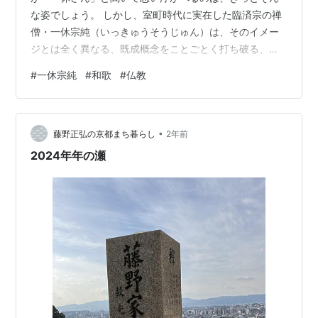
な姿でしょう。 しかし、室町時代に実在した臨済宗の禅
僧・一休宗純（いっきゅうそうじゅん）は、そのイメー
ジとは全く異なる、既成概念をことごとく打ち破る、非
常に型破りな人物でした。 彼は、時の権力者や堕落した
#
一休宗純
#
和歌
#
仏教
仏教界を痛烈に批判し、その思想をウィットとユーモア
に富んだ「狂歌（きょうか）」に託しました。 今回は、
そんな人間・一休の、痛快で深遠な和歌の世界を覗いて
•
みましょう。 １．仏教の開祖・釈迦への痛烈な皮肉 一休
藤野正弘の京都まち暮らし
2年前
は、仏教の開祖であるお釈迦様に対してさえ、容赦のな
2024年年の瀬
い言葉を投げかけます。 釈迦といふ …