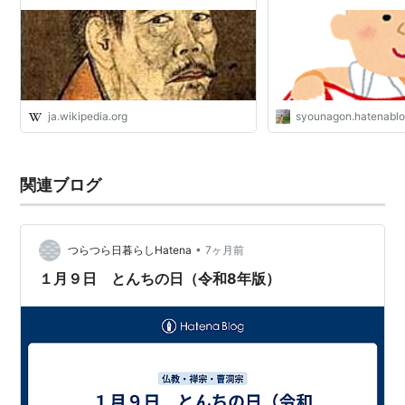
典🪷〜笑う門には福来
の狂歌より過激な詩を歌い、狂態の限りを尽くした。
🌸
墓前で経を読んでくれと頼まれれば一発でっかい屁をこ
いてこれでヨシとするし、「仏とは・禅とは？」と問わ
れてペエッペエッペエッ！と唾を吐きかける。文明
3（1471）年の大徳寺の入山式（住職就任）の折には同
ja.wikipedia.org
syounagon.hatenabl
時に退山状も書いて堅田から京都へは赴かなかった。お
まけに、交合〔セックス〕も好んだし、酒も飲んだ。お
関連ブログ
よそ仏門のタブーというタヴーは破り捨てた。もうこう
なれば
吉四六
さんの頓知や、ティル・オイゲンシュピー
ゲルの悪戯の域をこえて、ほとんどアントナン・アルト
•
つらつら日暮らしHatena
7ヶ月前
ー（；実際アルトーはラジオ生放送中にマイクに尻を近
１月９日 とんちの日（令和8年版）
づけて屁を連発した）か、
パンチ＆ジュディ
だ。あるい
はマザーグースやシャルル・ペロー。（猟奇殺戮のヘリ
オガバルスやネロ、吸血鬼のモデル；ブラド・ツェペシ
ェ公爵の一歩手前。）
これには将軍；義教〜義尚さえも「一休に為す術なし」