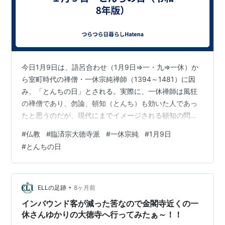
と肩をすくめている。享徳3（1454）年に大徳寺は焼
失。これを養叟が再建するが、養叟死後の文明
6（1474）年に再-焼失し、これは一休が大阪の豪商に
資金繰りさせて再建する。
こういう内に盲目の歌女；「森」〔シン〕と恋に落ち
今日1月9日は、語呂合わせ（1月9日⇒一・九⇒一休）か
（；相当老齢であるのに）、村田珠光や山崎宗鑑の参禅
ら室町時代の禅僧・一休宗純禅師（1394～1481）に因
み、「とんちの日」とされる。実際に、一休禅師は風狂
の師を務める。（他にも飯尾宗祇、柴屋軒宗長、金春禅
の禅僧であり、勿論、頓知（とんち）も効いた人であっ
竹、曾我蛇足、兵部墨溪……など。）そして文明
たと思うのだが、現代にまでイメージされる頓知の問答
13（1481）年、酬恩庵で示寂。88歳だった。
に長けた人というのは、室町時代後期から作られ始め、
#
仏教
#
臨済宗大徳寺派
#
一休宗純
#
1月9日
江戸時代以降に人気となった『一休噺』などの説話集に
#
とんちの日
依拠したもので、史実上の話と決められるものは少な
い。 ということで、今日見ていく話も史実ではないと思
うが、一休禅師の「とんち」を楽しんでみたい。 ○一休
石火問答の事 白川の辺りにいと江師に才なる男有しが、
•
ELLの足跡
8ヶ月前
千本まで来て、いや是よりむらさき野一…
インバウンド客が減った筈なので金閣寺近くの一
休さんゆかりの大徳寺へ行ってみたぁ～！！