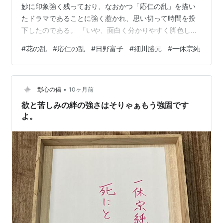
妙に印象強く残っており、なおかつ「応仁の乱」を描い
たドラマであることに強く惹かれ、思い切って時間を投
下したのである。 「いや、面白く分かりやすく脚色し過
ぎだろ」というツッコミは何回もしたものの、まあ
#
花の乱
#
応仁の乱
#
日野富子
#
細川勝元
#
一休宗純
「NHK大河らしい」ドラマで、文句なしの面白さだった
と言えるだろう。 箇条書き的に、感想を整理していこ
う。 (なお興味を持ちながら、史実は特に確かめてない。
•
呉座雄一「応仁の乱」すら読んでないレベル) ・幕臣と守
彰心の偈
10ヶ月前
護大名連の、分かりやすく魅力的なキャラクターの描か
欲と苦しみの絆の強さはそりゃぁもう強固です
れ方。 細川勝元、山名宗全、大内…
よ。