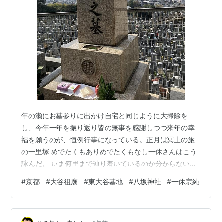
年の瀬にお墓参りに出かけ自宅と同じように大掃除を
し、今年一年を振り返り皆の無事を感謝しつつ来年の幸
福を願うのが、恒例行事になっている。正月は冥土の旅
の一里塚 めでたくもありめでたくもなし一休さんはこう
詠んだ。 いま何里まで辿り着いているのか分からない
が、到達点はそう遠くないだろう。 東大谷墓地からの帰
#
京都
#
大谷祖廟
#
東大谷墓地
#
八坂神社
#
一休宗純
りは八坂神社を抜けていくのだが、観光客特にインバウ
ンドでごった返していた。 深夜に中国系外国人が鈴を連
打したというので、鈴の緒は固定されていた。 自宅まで