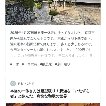
2025年4月27日酬恩庵一休寺に行ってきました。 京都市
内から離れてこんなトコです。 京都から地下鉄で南下、
近鉄電車の新田辺駅で降ります。 歩くと少しあるので、
今回はタクシーをお願いしちゃいました。1,000円でし
た。 これが酬恩庵一休寺です。 中に入りましょう。 青
もみじに包まれて雰囲気のある通路です。 蒸し風呂です
#
一休
#
一休宗純
#
酬恩庵
#
京田辺駅
って。 一休さんが植えた杉ですが、蜷川新右衛門さんと
蓮如も一本ずつ植えたとか。 新右衛門さん！！ 一休さん
のお墓。 後小松帝のご落胤説に則り、菊のご紋入りで宮
•
内庁管轄下になってしまいました。 空いてる隙間から撮
月影
2年前
ってしまいました。すいません。 恐い怖い宮内庁のお達
本当の一休さんは超型破り！釈迦を「いたずら
しです。 ズドー…
者」と詠んだ、痛快な和歌の世界