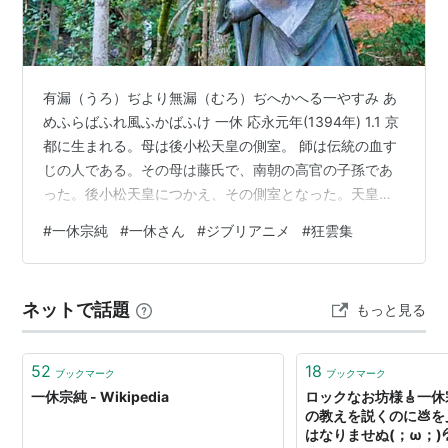
んでしまって意気消沈して補陀落浄土の観音の霊場であ
る石山寺へ行き、琵琶湖へ投身自殺を試みるが賢母に止
め救われ、21歳で林下精神旺盛な華叟宗曇〔カソウソウ
有漏（うろ）ぢより無漏（むろ）ぢへかへる一やすみ あ
ドン〕の祥瑞庵で猛修行させられることになり、3K程
めふらばふれ風ふかばふけ 一休 応永元年(1394年) 1.1 京
度では済まない過酷すぎる状況で過労と餓死寸前の衰弱
都に生まれる。母は後小松天皇の側室。 師は伝統の血す
状態のなかトランス／トリップし、その際にカラスの一
じの人である。その母は藤氏で、南朝の高官の子孫であ
声に救いを得る。
った。後小松天皇につかえ、その側室となった。天皇は
（これが一休の――徐々に悟っていく「漸悟」の対語；
彼女を寵愛されたが、他の女官たちが「彼女は南朝の義
#
一休宗純
#
一休さん
#
ジブリアニメ
#
狂雲集
――「頓悟」であった。）
を守り、いつも剣をしのばせて天皇をねらっている」と
讒言をしたので皇后の奥殿を出て庶民の家に戸籍を入
しかし華叟宗曇の死後、兄弟子の養叟宗頤が一門を率い
れ、師を出産した。師は幼児のころから貴人の相があっ
て京都の大徳寺へ移った際に一休も同寺の如意庵の住持
ネットで話題
もっと見る
たが、世間ではこれを知っているものはいない。その出
となったが、大阪府高槻市の尸陀寺や京都薪村の酬恩庵
産は、正月一日の日の出の時であったという。『一休和
を転々としながら「わしの居所は遊郭だ」とウソ吹いて
尚年譜』より 応永6年(1399…
52
18
ブックマーク
ブックマーク
いる。実際、この頃の一休は祖師代の文観が中興した真
一休宗純 - Wikipedia
ロックなお坊様🎸一休
言立川流を想わすような婆娑羅じみた格好をし、髑髏で
の教えを説くのに💩
はなりませぬ(；ω；)
托鉢し、帯刀して、「狂雲子」とか「夢閨」と号し、後