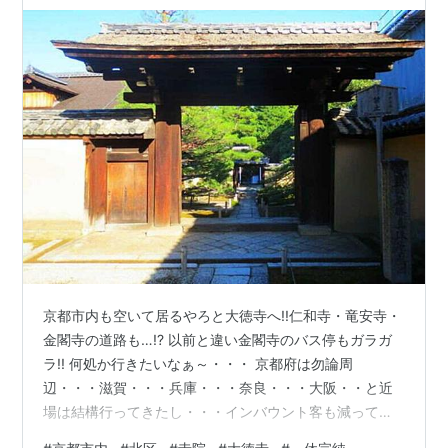
京都市内も空いて居るやろと大徳寺へ!!仁和寺・竜安寺・
金閣寺の道路も…!? 以前と違い金閣寺のバス停もガラガ
ラ!! 何処か行きたいなぁ～・・・ 京都府は勿論周
辺・・・滋賀・・・兵庫・・・奈良・・・大阪・・と近
場は結構行ってきたし・・・インバウント客も減ってる
筈やし京都市内の観光寺院は如何やろ！？ と云う訳