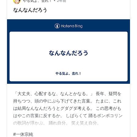
•
の帰り道、どこもかしこも人で溢れていた。 マルシン飯
やる気よ、去れ！
2年前
店の大行列には驚かなくなったが、三条木屋町のこの行
なんなんだろう
列は初めて見た。 ネットで確認したところ、…
「大丈夫、心配するな、なんとかなる。」 長年、疑問を
持ちつつ、頭の中にぶら下げてきた言葉。 たまに、これ
は結局なんなんだろうとグダグダ考える。 この思考がも
はやこの言葉に反するか。 しばらくて 踊るポンポコリン
の歌詞が浮かぶ。 踊れ自分。 笑え笑え自分。
#
一休宗純