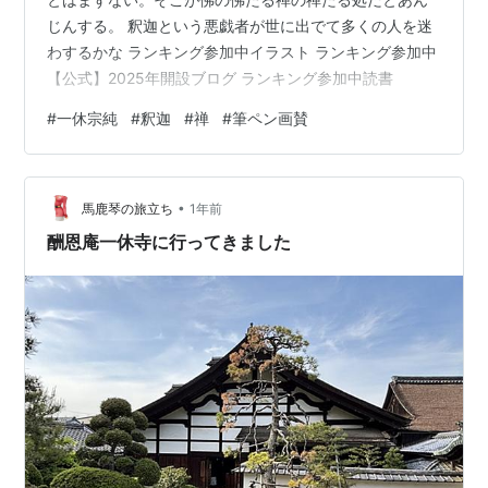
じんする。 釈迦という悪戯者が世に出でて多くの人を迷
わするかな ランキング参加中イラスト ランキング参加中
【公式】2025年開設ブログ ランキング参加中読書
#
一休宗純
#
釈迦
#
禅
#
筆ペン画賛
•
馬鹿琴の旅立ち
1年前
酬恩庵一休寺に行ってきました