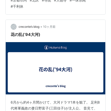
#
京都市内
#
北区
#
寺院
#
大徳寺
#
一休宗純
で・・・ 駄目元で久々に京都市内の観光寺院へ・・・取
#
千利休
り敢えず北区辺りへ行ってみよう・・・ 天神川通りを福
王子迄北上し福王子の交差点を右折・・・ 仁和寺の前を
通り・・・竜安寺・・・金閣寺へ・・・多少の混み方は
しているが以前のように動かないということも無
•
creconte’s blog
10ヶ月前
い・・・ 法堂はっとう 金閣寺のバス停も混雑…
花の乱(‘94大河)
6月から約4ヶ月間かけて、大河ドラマ1本を観了。 足利8
代将軍義政の妻日野富子(三田佳子)が主人公。 昔見て、