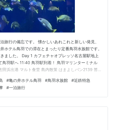
泊旅行の備忘です。 懐かしいあれこれと新しい発見、
の井ホテル鳥羽での滞在とまったり定番鳥羽水族館です。
ました。 Day 1 カフェチャオプレッソ名古屋駅地上
て鳥羽駅へ 11:40 鳥羽駅到着！ 鳥羽マリンターミナル
40 佐田浜出港 マルト食堂 島内散策 はまよしパン2139 答志
細い路地裏」 亀の井ホテル鳥羽 夕食のメインはしゃぶし
島
#
亀の井ホテル鳥羽
#
鳥羽水族館
#
近鉄特急
湯は優しいアルカリ泉 朝食は蟹食べ放題！ かもめベイテ…
摩
#
一泊旅行