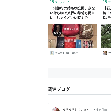
・役
15
15
ブックマーク
ブ
・お
一泊旅行の持ち物公開。少な
【石
き...
い持ち物で旅行の準備も簡単
能！
に - ちょうどいい時まで
DJ
www.ii-toki.com
w
関連ブログ
•
うろうろしています。
4ヶ月前