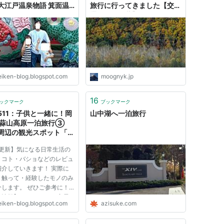
大江戸温泉物語 箕面温
旅行に行ってきました【交
パーガーデンでたっぷり
通・食・紅葉】 - I AM A
みました！
DOG
eiken-blog.blogspot.com
moognyk.jp
16
ックマーク
ブックマーク
511：子供と一緒に！岡
山中湖へ一泊旅行
 蒜山高原一泊旅行③
周辺の観光スポット「ジ
ジーランド」レビュー！
1更新】気になる日常生活の
・コト・バショなどのレビュ
紹介していきます！ 実際に
・触って・経験したモノのみ
介します。 ぜひご参考に！
な情報】 ・デジモノ、家電
eiken-blog.blogspot.com
azisuke.com
行、レジャー ・グルメ、お
・インテリア、エクステリア