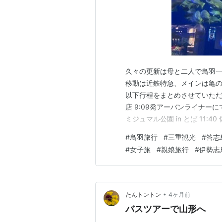
久々の更新は母と二人で鳥羽一
移動は近鉄特急、メインは亀
以下行程をまとめさせていただき
店 9:09発アーバンライナーに
ミジュマル公園 in とば 11:
八幡神社 日本遺産「答志島の
#
鳥羽旅行
#
三重観光
#
答志
ゃぶ食べ放題！ Day 2 お
#
女子旅
#
親娘旅行
#
伊勢志
•
たんトントン
4ヶ月前
バスツアーで山形へ