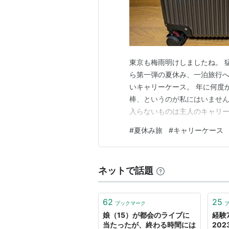
東京も梅雨明けしましたね。 
ら第一弾の夏休み、一泊旅行へ
いキャリーケース。 年に何度
棒、というのが私にはいません
入らないものは主人のキャリ
ら便利かも、と今回、買っても
#
夏休み旅
#
キャリーケース
きます！ 買ってもらいました
新しいキャリーケースで芦ノ湖
ネットで話題
62
25
ブックマーク
娘（15）が都会のライブに
経験
当たったが、終わる時間には
20