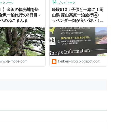
立ちグッズ ・車、カー用品
14
ックマーク
ブックマーク
もちゃ、子供用品 など、
川】金沢の観光地を堪
経験512：子供と一緒に！岡
金沢一泊旅行の2日目 -
山県 蒜山高原一泊旅行④
モペのねこまんま
ラベンダー畑が良い匂い！デ
ートにおすすめ、ハーブ園
「ハービル」を紹介します。
ww.dj-mope.com
keiken-blog.blogspot.com