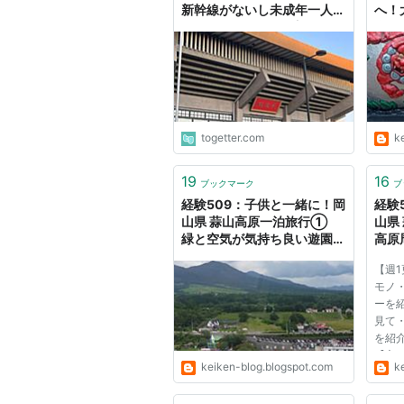
新幹線がないし未成年一人で
へ！
泊まりはマズい…仕方がない
泉ス
ので今日僕は仕事を休んで付
楽し
き添いに一泊旅行、仕方がな
いなぁ
togetter.com
k
19
16
ブックマーク
ブ
経験509：子供と一緒に！岡
経験
山県 蒜山高原一泊旅行①
山県
緑と空気が気持ち良い遊園地
高原
「ジョイフルパーク」レビュ
ャー
【週
ー！
モノ
ーを
見て
を紹
【主
keiken-blog.blogspot.com
k
・旅
店 