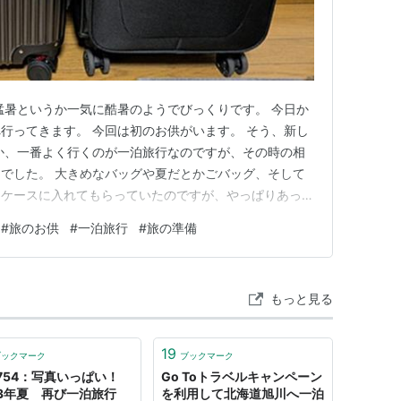
猛暑というか一気に酷暑のようでびっくりです。 今日か
行ってきます。 今回は初のお供がいます。 そう、新し
か、一番よく行くのが一泊旅行なのですが、その時の相
でした。 大きめなバッグや夏だとかごバッグ、そして
ーケースに入れてもらっていたのですが、やっぱりあった
らいました。 新しいキャリーケースで芦ノ湖へ行って
#
旅のお供
#
一泊旅行
#
旅の準備
！ キャリーケースの条件 主人のキャリーケースと一緒に
へ行ってきます！…
もっと見る
19
ブックマーク
ブックマーク
754：写真いっぱい！
Go Toトラベルキャンペーン
23年夏 再び一泊旅行
を利用して北海道旭川へ一泊