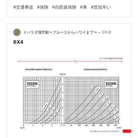
なるから、と、相手の保険会社から時価での車代という
#
交通事故
#
保険
#
自賠責保険
#
車
#
世知辛い
金銭対応にして欲しいと言われてしまった。 100万の修
理代は出せないから、完全破損ということで時価の約30
万の金銭対応にしてとのこと。これじゃあ、新しい車も
•
買えない。 本当に悲しくて、かなり落ちこんでいる。 問
ドバラダ飛空船〜ブルースからハワイまで〜
3年前
題は気持ちだけじゃない。普通に実害もある。 車通勤だ
6X4
から、急に不便な生活が迫ってきた…