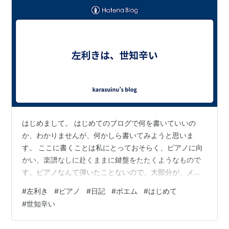
はじめまして。 はじめてのブログで何を書いていいの
か、わかりませんが、何かしら書いてみようと思いま
す。 ここに書くことは私にとっておそらく、ピアノに向
かい、楽譜なしに赴くままに鍵盤をたたくようなもので
す。ピアノなんて弾いたことないので、大部分が、メロ
ディーにもならない単発的な音の連続になると思いま
#
左利き
#
ピアノ
#
日記
#
ポエム
#
はじめて
す。ましてや、私には音感なんてちっともないので、ど
#
世知辛い
れが「ド」なのか、どれが「ソ」なのかさっぱりです。
ですから、この先も「レ」のつもりで「ミ」の音を出す