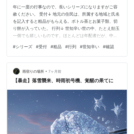
年に一度の行事なので、長いシリーズになりますがご容
赦ください。 受付↓ 地元の住民は、所属する地域と氏名
を記入すると粗品がもらえる。ボトル茶とお菓子類、切
り餅が入っていた。 行列↓ 世知辛い世の中、たとえ飴玉
一個でも嬉しいものです。ほとんどは年配者だが、中に
は幼な子を連れた若奥さんもチラホラ。 確認↓ 午前１０
#
シリーズ
#
受付
#
粗品
#
行列
#
世知辛い
#
確認
時の着火に備え、役員さんが周辺や火を付ける入口を確
認。 群馬中央ギター学院のトップページへリンクしま
す。 中央マンドリンクラブのページへリンクします。 フ
•
ランク永井鉛筆画前橋展示室のページへリンクします。
雨宿りの場所
7ヶ月前
【暴走】落雪襲来、時雨初号機、覚醒の果てに