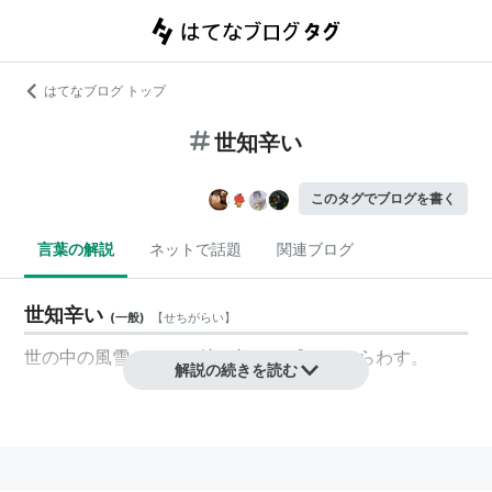
はてなブログ トップ
世知辛い
このタグでブログを書く
言葉の解説
ネットで話題
関連ブログ
世知辛い
(
一般
)
【
せちがらい
】
世の中の風雪のなかで擦り切れた感じをあらわす。
解説の続きを読む