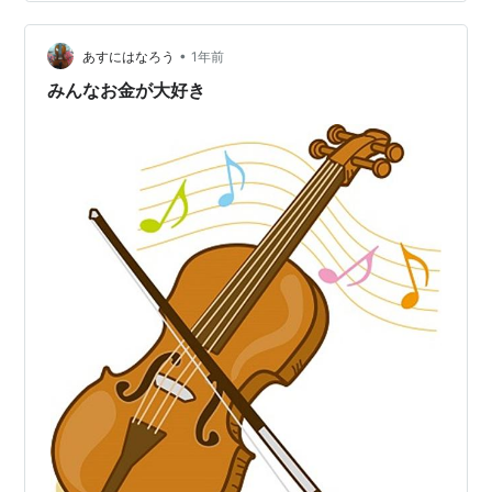
司令官（義母）が現れた。 「乗るなら早くしろ。でなけ
れば寝ろ！」 ふっ、元よりそのつもりだ。我は夢の世界
•
へ……。 「出撃！！！」（ベイダー司令官） おい！ お
あすにはなろう
1年前
前、今「寝ろ」と言ったではないか！ ベイダー司令官は
みんなお金が大好き
冷酷に言い放つ。 「乗るの…