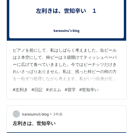
ピアノを前にして、私はしばらく考えました。缶ビール
は２本空にして、柿ピーは３袋開けてティッシュペーパ
ーに広げて食べていきました。今ではピーナッツだけき
れいさっぱりありません。私は、残った柿ピーの柿の方
を一粒ずつ処理しながら考えます。私がいつ自身が左利
きであることに違和感を覚え始めたのかを。 やっぱり、
#
左利き
#
日記
#
ポエム
#
習字
#
世知辛い
ピーナッツがほしい。４袋目開けちゃおうかしら（もう
開けている）。 はじめて左利きであることに気づいた、
いや、自身が左利きであることを強く認識したのは、小
•
学生のころだったと思います。決められた部屋の中に決
karasuinu’s blog
3年前
められた人数の生徒を入れて、月から金まで決まった顔
左利きは、世知辛い
を見て過ごす、あの小学校です。 同じ場所で、鉛…