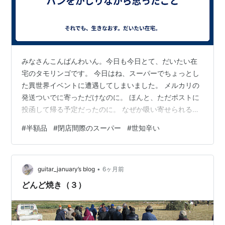
みなさんこんばんわいん。今日も今日とて、だいたい在
宅のタモリンゴです。 今日はね、スーパーでちょっとし
た異世界イベントに遭遇してしまいました。 メルカリの
発送ついでに寄っただけなのに。 ほんと、ただポストに
投函して帰る予定だったのに。 なぜか吸い寄せられるよ
うに惣菜コーナーへ行ったら── ボス戦、始まってた。
#
半額品
#
閉店間際のスーパー
#
世知辛い
いやほんとに。 中高年〜高齢の男性が、ざっと見て30人
くらい。惣菜コーナーをぐるっと囲んでるの。 配置がも
う、完全にフォーメーション。 しかも全員、微動だにし
•
ない。 「え、なにこれ…儀式？」 って一瞬思ったけど、
guitar_january’s blog
6ヶ月前
違った。 半額シール待機部隊。 あれです。店員さんが値
どんど焼き（３）
引きシール貼る瞬間を狙…