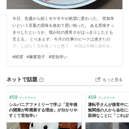
今日、先週から続くモヤモヤが絶望に変わった。 世知辛
いという言葉の意味を改めて思い知った。 ある意味すっ
きりしたというか、我が社の異常さがはっきりしたとも
言える。 とりあえず、今月の仕事のピークは過ぎたの
で、しばらく力を抜こうと思う。 今日は６時に会社を出
た。 明るいうちに帰ることは年に数回しかない。 帰っ
#
絶望
#
麻婆茄子
#
世知辛い
て、昨日買ってあった茄子で麻婆茄子を作った。 豆板醤
の辛さが食欲をそそる。 挽肉の脂がやばい 食べ終わって
もまだ日が落ちきっていない。 この生活を、維持した
ネットで話題
もっと見る
い。
459
409
ブックマーク
ブックマーク
シルバニアファミリーで学ぶ「定年後
運転手さんが接客中に
の開業が即廃業する理由」が分かりや
無関係の人から会社に
すくて世知辛い
面倒なことに「これは