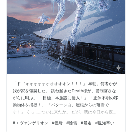
「ドゴォォォォォオオオオオン！！！」 早朝。何者かが
我が家を強襲した。 跳ね起きたDeath様が、管制官さな
がらに叫ぶ。 「目標、本施設に侵入！」 「正体不明の移
動物体を捕捉！」 「パターン白、屋根からの落雪で
す！」 くっ……ついに来たか。 だが、我は今日から夜
勤。ここは「明日の明けに始末する」と決め、再び毛布
#
エヴァンゲリオン
#
義母
#
除雪
#
暴走
#
世知辛い
に潜り込もうとした……その時だ。 暗黒面よりベイダー