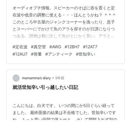
オーディオプチ情報。スピーカーのそばに壺を置くと定
在波や低音の調整に使える・・・ほんとうかね？ ＊＊＊
このところ中古屋のジャンクコーナーを漁ったり、息子
とスーパーにでかけて魚のアラを探すのが日課になりつ
つある。讃洲は都に比して魚がとにかく安い。アラとい
いつつ身もだいぶ入っている。おまけに養殖物と天然物
#
定在波
#
真空管
#
AWG
#
12BH7
#
12AT7
がおなじ値段で売っていたりする不思議。有難いからい
#
12AU7
#
骨董
#
アンティーク
#
世知辛い
いのだけれど、謎といえば謎である。なんで？ ここで
tipsをひとつ。鯛を食べているとき、骨にぷくっとした丸
い節があったら、それは天然物である。流れの速いとこ
ろなどを泳いでいて骨折した跡なのだそうです。 問題は
•
mamamma’s diary
5年前
それがわかるのが買って調理した後だとい…
就活世知辛い引っ越したい日記