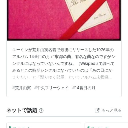
ユーミンが荒井由実名義で最後にリリースした1976年の
アルバム 14番目の月 に収録の曲。有名な曲なのですがシ
ングルにはなっていないんですね。（Wikipediaで調べて
みるとこの時期シングルになっていたのは「あの日にか
えりたい」と「翳りゆく部屋」というアルバム未収録の
名曲でした・・・） この曲「中央フリーウェイ」はいわ
#
荒井由実
#
中央フリーウェイ
#
14番目の月
ゆる「シティポップ」と呼ばれる曲調なのですが、サウ
ンドのメインになっているのはフェーザーが掛かったエ
レピとチャカチャカと刻むエレキギターとパーカッショ
ネットで話題
もっと見る
ンで、当時流行り出していたフュージョンミュージック
をかなり意識したアレンジだと思います。編曲はキーボ
ードは松任谷正隆さんで、この…
5
5