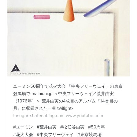
ユーミン50周年で花火大会 「中央フリーウェイ」の東京
競馬場で mainichi.jp ＜中央フリーウェイ／荒井由実
（1976年）＞ 荒井由実の4枚目のアルバム『14番目の
月』に収録された一曲 twilight-
tasogare.hatenablog.com www.youtube.com
#
ユーミン
#
荒井由実
#
松任谷由実
#
50周年
#
花火大会
#
中央フリーウェイ
#
東京競馬場