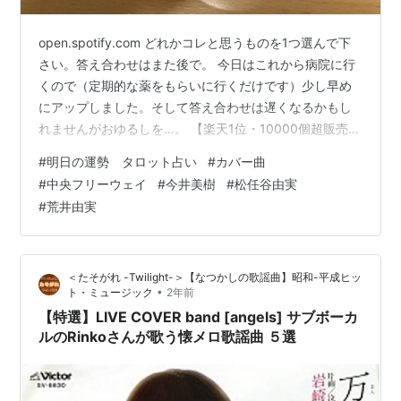
open.spotify.com どれかコレと思うものを1つ選んで下
さい。答え合わせはまた後で。 今日はこれから病院に行
くので（定期的な薬をもらいに行くだけです）少し早め
にアップしました。そして答え合わせは遅くなるかもし
れませんがおゆるしを…。 【楽天1位・10000個超販売実
績】 観葉植物 選べる3点 セット 本物 ミニ 東京寿園 土を
#
明日の運勢 タロット占い
#
カバー曲
使わない ミニ観葉植物 小さい 室内 育てやすい ハイドロ
#
中央フリーウェイ
#
今井美樹
#
松任谷由実
カルチャー おしゃれ 本物 卓上 デスク 玄関 トイレ イン
#
荒井由実
テリア ギフト お祝い 開業祝い 母の日 風水に良い 縁起の
良い価格：7,980円（税込、送料無料) (2024/7/21時点)
【限定10倍…
＜たそがれ -Twilight-＞【なつかしの歌謡曲】昭和-平成ヒッ
•
ト・ミュージック
2年前
【特選】LIVE COVER band [angels] サブボーカ
ルのRinkoさんが歌う懐メロ歌謡曲 ５選