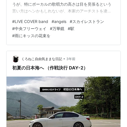
うが、特にボーカルの歌唱力の高さは目を見張るという
言い方はヘンかもしれないが、本家のアーチストを凌ぐ
ほどのレベルと言って良いだろう。 メインのボーカルは
#
LIVE COVER band
#
angels
#
スカイレストラン
Erykaさんが務めるが、竹内まりやの曲を中心にボーカル
#
中央フリーウェイ
#
万華鏡
#
駅
を務めることがあるRinkoさんの歌唱力もなかなかのもの
#
雨にキッスの花束を
だ。 もしかしたら大谷選手の所属チームということで検
索にヒットしたのかもしれないので、移籍してしまって
からのアクセス数は大幅に減ってしまう可能性がある。
＜スカイレストラン…
•
くろねこ自由気ままな日記
3年前
初夏の日本海へ （作戦決行 DAY-2）