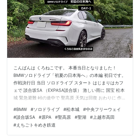
こんばんは くろねこです。 本番当日となりました！
BMWソロドライブ「初夏の日本海へ」の本編 初日です。
作戦決行日 当日 ソロドライブ スタート はじまりはカフ
ェで 談合坂SA （EXPASA談合坂） 激しい雨に 国宝 松本
城 緊急避難 峠の途中で 聖高原 天気は回復 おわりに 作戦
決行日 当日 2023年5月19日（金） 作戦決行日となりま
#
BMW
#
ソロドライブ
#
松本城
#
中央フリーウェイ
した。昨日までの晴天ではなく、一面、雲に覆われてい
#
談合坂SA
#
原PA
#
聖高原
#
聖湖
#
上越市高田
ます。 にゃんこにご飯をあげながらさっそく、天気予報
#
えちごトキめき鉄道
を確認します。 午前9時の天気図です。 2023年5月19日
9:00AM 天気図 （気象庁ホームページより） 天気は下り