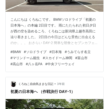
こんにちは くろねこです。 BMWソロドライブ「初夏の
日本海へ」の本編 2日目です。 雨にたたられた初日夕日
が西の空を染めるころ、くろねこは新潟県上越市高田に
辿り着きました。 2日目の今日はどんな景色に出会える
のか。。。 おさらい DAY-2 簡単な朝食とセブンカフェ
うみてらす名立 マリンドーム能生 目的地 再設定 富山県
#
BMW
#
ソロドライブ
#
日本海
#
うみてらす名立
突入！ ランチ 道の駅 細入 スカイドーム神岡 北アルプス
#
マリンドーム能生
#
スカイドーム神岡
#
富山市
から松本へ 【緊急】血糖値 低下！ 笹子トンネルを抜け
#
高山市
#
八ヶ岳PA
#
中央フリーウェイ
て おわりに おさらい はじめに、「BMWソロドライブ 初
夏の日本海に」の初日の様子はこちらの記事を参照願い
ます。 www.kuronekofreedom.co…
•
くろねこ自由気ままな日記
3年前
初夏の日本海へ （作戦決行 DAY-1）