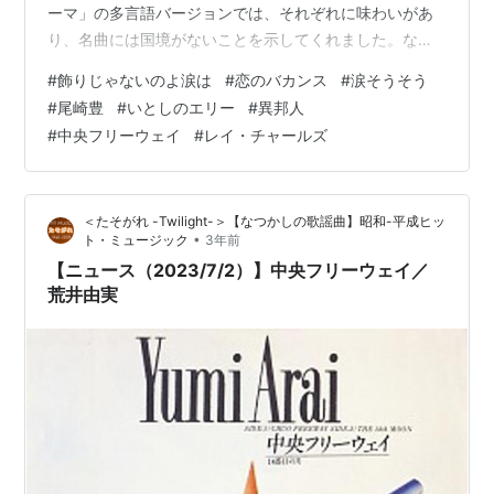
ーマ」の多言語バージョンでは、それぞれに味わいがあ
り、名曲には国境がないことを示してくれました。なら
ば日本の懐かしい名曲を外国語の歌詞で現地の歌手が歌
#
飾りじゃないのよ涙は
#
恋のバカンス
#
涙そうそう
ったらどんな感じになるのでしょうか。 飾りじゃないの
#
尾崎豊
#
いとしのエリー
#
異邦人
よ涙は 作詞作曲 井上陽水 (1984年) [英語版] タイトル
#
中央フリーウェイ
#
レイ・チャールズ
「Tears」 歌唱: The Nolans ノーランズ
www.youtube.com イギリスを中心に活躍するアイルラ
ンド出身の姉妹グループ。ジャズ、ポップスからロック
＜たそがれ -Twilight-＞【なつかしの歌謡曲】昭和-平成ヒッ
まで歌…
•
ト・ミュージック
3年前
【ニュース（2023/7/2）】中央フリーウェイ／
荒井由実