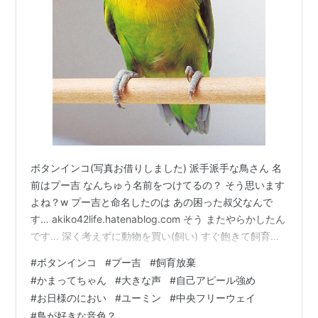
ボタンインコ(写真お借りしました) 派手派手な鳥さん 名
前はプー吉 なんちゅう名前をつけてるの？ そう思います
よね？w プー吉と命名したのは あの困った叔父なんで
す… akiko42life.hatenablog.com そう またやらかしたん
です… 深く考えずに動物を買い(飼い) すぐ飽きて飼育放
棄… akiko42life.hatenablog.com そして我が家にやって
#
ボタンインコ
#
プー吉
#
飼育放棄
きた ボタンインコのプー吉 ボタンインコは 私が先に飼
#
かまってちゃん
#
大きな声
#
自己アピール強め
っていました (それをみた従姉妹が欲しがり 叔父が購入
#
お日様のにおい
#
ユーミン
#
中央フリーウェイ
する流れ…) 我が家にやってきたプー吉は 自己アピールが
#
鳥が好きな音色？