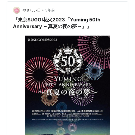
坂西に向かうので比較的早い時間…
•
やさしい日
3年前
『東京SUGOI花火2023「Yuming 50th
Anniversary ～真夏の夜の夢～」』