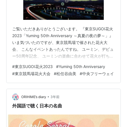
ご覧いただきありがとうございます。 『東京SUGOI花火
2023「Yuming 50th Anniversary ～真夏の夜の夢～」』
いま気づいたのですが、東京競馬場で催された花火大
会、 こんなイベントあったんですね。 ユーミン、デビュ
ー50周年記念、 ユーミンの楽曲に合わせて花火が打ちあ
がる、なんて素敵なイベント！ 行ってみたかった～、気
#
東京SUGOI花火2023
#
Yuming 50th Anniversary
づくの遅すぎました・・。 www.youtube.com ユーミン
#
東京競馬場花火大会
#
松任谷由美
#
中央フリーウェイ
と東京競馬場と言えば、「中央フリーウェイ」。 いまで
も、この曲が大好きです。 車で高速道路を走るとき、い
つも頭の中でこの曲が流れています。 このイベント、来
年はどのアーティストさんが参加され…
•
ORIHIME’s diary
3年前
外国語で聴く日本の名曲