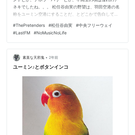
ネキでしたね。。。 松任谷由実の野望は、羽田空港の名
称をユーミン空港にすることだ、とどこかで告白してい
ましたが、それよりも先に中央道がユーミンハイウェイ
#
ThePretenders
#
松任谷由実
#
中央フリーウェイ
になる方が早い気もします。 Neue Musik ～ YUMI
#
LastFM
#
NoMusicNoLife
MATSUTOYA COMPLETE BEST VOL.1 Universal Music
LLC Amazon The Singles Warner Records Amazon ラン
キング参加中音楽
•
素直な天邪鬼
2年前
ユーミン♪とボタンインコ