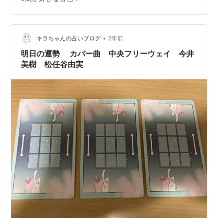
強くて かまってちゃん… かまってほしいと 心臓止まり
そ…
•
キラちゃんの占いブログ
2年前
明日の運勢 カバー曲 中央フリーウェイ 今井
美樹 松任谷由実