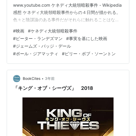
www.youtube.com ケネディ大統領暗殺事件 - Wikipedia
感想 ケネディ大統領暗殺事件からの４日間が描かれる。
色々と陰謀論のある事件だがそれらに触れることはな
く、ただ淡々と関係者の様子が描かれていく。タイトル
#
映画
#
ケネディ大統領暗殺事件
となっている「パークランド」は銃撃された大統領が運
#
ピーター・ランデズマン
#
事実を基にした映画
び込まれた病院だが、その数日後には同じように襲撃さ
#
ジェームズ・バッジ・デール
れた犯人も運びこまれていたとは知らなかった。 衝撃的
#
ポール・ジアマッティ
#
ビリー・ボブ・ソーントン
な世紀の大事件の重要人物が立て続けに運び込まれてき
たわけで、医者たちにとっては青天の霹靂だっただろ
う。しかも…
•
BookCites
3年前
「キング・オブ・シーヴズ」 2018