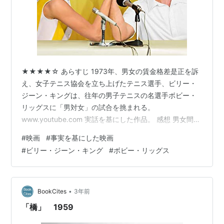
★★★★☆ あらすじ 1973年、男女の賃金格差是正を訴
え、女子テニス協会を立ち上げたテニス選手、ビリー・
ジーン・キングは、往年の男子テニスの名選手ボビー・
リッグスに「男対女」の試合を挑まれる。
www.youtube.com 実話を基にした作品。 感想 男女間の
賃金格差の是正を目指し、女性選手の地位向上のために
#
映画
#
事実を基にした映画
戦った女子テニス選手の物語だ。一般的に男女には体力
#
ビリー・ジーン・キング
#
ボビー・リッグス
差があるので、それが格差の理由だと男性側は反論す
る。だがそれに対する主人公の、興行としての集客数に
は大差がないのだからそれはおかしい、という主張は納
得できるものだった。ビジネスとして稼いでいる金額が
•
BookCites
3年前
同じなら、同じだけの賃金を支払うべきだ…
「橋」 1959