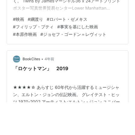
く。 Twins by Jamesマーシャル36 x 24アートプリント
ポスター写真世界貿易センターLower Manhattan
Buyartforless Amazon 事実を基にした物語。
#
映画
#
綱渡り
#
ロバート・ゼメキス
www.youtube.com 感想 世界貿易センターで綱渡りする
#
フィリップ・プティ
#
事実を基にした映画
ことに憑りつかれた男の物語だ。正直、そんな彼の気持
#
本原作映画
#
ジョセフ・ゴードン＝レヴィット
ちは一切理解できないのだが、世の中には奇特な人がい
るのだなと、好奇心で見ていられる。きっと冒険家と同
じ種類のマインドを持っているのだろう。映…
•
BookCites
4年前
「ロケットマン」 2019