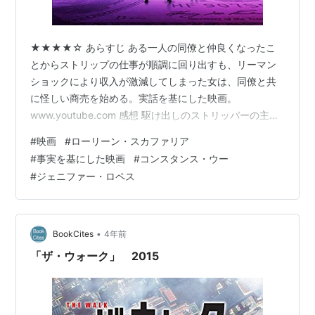
★★★★☆ あらすじ ある一人の同僚と仲良くなったこ
とからストリップの仕事が順調に回り出すも、リーマン
ショックにより収入が激減してしまった女は、同僚と共
に怪しい商売を始める。実話を基にした映画。
www.youtube.com 感想 駆け出しのストリッパーの主人
公が、売れっ子ストリッパーと仲良くなることから物語
#
映画
#
ローリーン・スカファリア
が始まる。この二人の出会いのシーンがなかなか強烈
#
事実を基にした映画
#
コンスタンス・ウー
で、売れっ子ストリッパーを演じるジェニファー・ロペ
#
ジェニファー・ロペス
スの神々しさが半端なかった。その後も主人公の友人と
なった彼女の姉御肌ぶりは堂に入っていた。 序盤はスト
リッパーがどのように客を見極めているかなど、あまり
客は聞きたくないであろう業界の裏側が描…
•
BookCites
4年前
「ザ・ウォーク」 2015