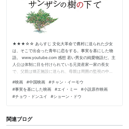
★★★☆☆ あらすじ 文化大革命で農村に送られた少女
は、そこで出会った青年に恋をする。事実を基にした物
語。 www.youtube.com 感想 若い男女の純愛物語だ。主
人公は体制に目を付けられている元資産家一家の長女
で、父親は矯正施設に送られ、母親は周囲の監視の中、
貧しく肩身の狭い思いをしながら幼い子供たちを育てて
#
映画
#
中国映画
#
チャン・イーモウ
いる。 二人は農村で出会い、町に戻った後も密かに会い
#
事実を基にした映画
#
エイ・ミー
#
小説原作映画
続ける。人目を気にしながらそれでも会わずにはいられ
#
チョウ・ドンユイ
#
ショーン・ドウ
ない、といった様子の二人の姿は初々しかった。 親密さ
を増していく二人だったが、ある時主人公の母親に見つ
かり、会うことを禁止されてしまう。だが、母親も怒っ
関連ブログ
てそんなことを一方的に言って…