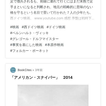
足で徴兵されるも、前線に連れて行くにはまだ未熟で足
手まといになると判断され、地元の戦略的に意味のない
橋を守るという名目で置いて行かれた７人の少年たち。
西ドイツ映画。 www.youtube.com 感想 序盤は戦時下で
の少年たちの暮らしが描かれていく。母親を手伝う大人
#
映画
#
西ドイツ映画
#
ドイツ映画
びた者、まだ子供みたいに無邪気な者、恋をする者、失
#
ベルンハルト・ヴィッキ
恋する者、親との確執を抱える者と皆それぞれだ。戦時
#
グレゴール・ドルフマイスター
下でもそれぞれの青春時代を過ごしている。 だがそれも
#
事実を基にした映画
#
本原作映画
召集令状が皆に届いたことで終わる。顔色が曇る親や教
#
フォルカー・ボーネット
師とは対照的に、無邪気に喜ぶ少年たちの姿がなんとも
いえず切ない。戦争の現実を知…
•
BookCites
3年前
「アメリカン・スナイパー」 2014