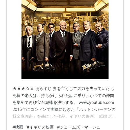
★★★☆☆ あらすじ 妻を亡くして気力を失っていた元
泥棒の老人は、持ちかけられた話に乗り、かつての仲間
を集めて再び宝石泥棒を決行する。 www.youtube.com
2015年にロンドンで実際に起きた「ハットンガーデンの
貸金庫強盗」を基にした作品。イギリス映画。 感想 老齢
となったかつての宝石泥棒たちが集まり、再び犯行に乗
#
映画
#
イギリス映画
#
ジェームズ・マーシュ