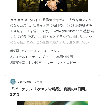
★★★★☆ あらすじ 投資会社を始めて大金を稼ぐよう
になった男は、社員らと共に連日のように乱痴気騒ぎを
くり返す日々を送っていた。 www.youtube.com 感想 若
くして起業で成功し、酒と女とドラッグに溺れる主人公
の姿が描かれる。この乱痴気騒ぎぶりが度を越していて
シンプルに面白い。仕事中のオフィスだろうが構うこと
#
映画
#
マーティン・スコセッシ
なく、他の社員も巻き込んでの躁状態で無茶苦茶やって
#
レオナルド・ディカプリオ
#
本原作映画
いる。自制心がまったくなくてやりたい放題だ。こんな
#
事実を基にした映画
#
マーゴット・ロビー
世界があるのかと、リアリティ番組を見ているような感
覚で下世話な好奇心を満たしてくれる。 しかし、こんな
ふざけた仕事ぶりでも大金を稼げるなんて金融業界はど
うかしてると思ってしまうわけ…
•
BookCites
3年前
「パークランド ケネディ暗殺、真実の4日間」
2013