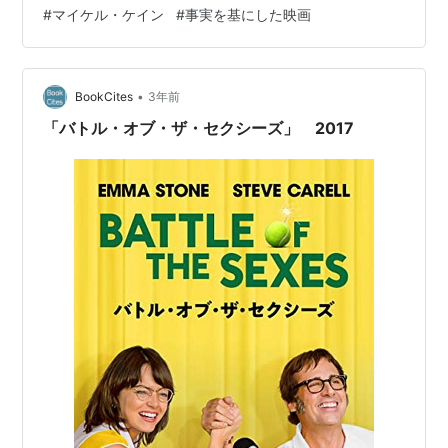
り出す物語だ。冒頭から小粋で軽妙な雰囲気で、主要メ
#
マイケル・ケイン
#
事実を基にした映画
ンバーたちの姿が描かれていく。だが雰囲気だけで情報
は少なく、要領を得ない内容がダラダラと続くだけにな
ってしまっている。時間をかけたわりには、主人公はじ
めメンバーらがどんな人物なのか、詳しいことはさっぱ
•
BookCites
3年前
り伝わってこない。犯行へ…
「バトル・オブ・ザ・セクシーズ」 2017