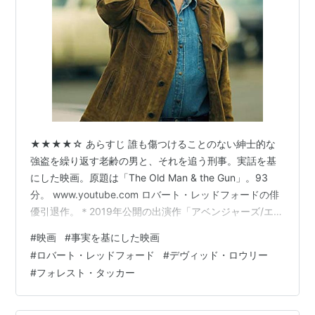
★★★★☆ あらすじ 誰も傷つけることのない紳士的な
強盗を繰り返す老齢の男と、それを追う刑事。実話を基
にした映画。原題は「The Old Man & the Gun」。93
分。 www.youtube.com ロバート・レッドフォードの俳
優引退作。＊2019年公開の出演作「アベンジャーズ/エン
ドゲーム」はこの映画以前の撮影。 感想 紳士的な振る舞
#
映画
#
事実を基にした映画
いで次々と強盗を繰り返す老齢の男が主人公だ。1979年
#
ロバート・レッドフォード
#
デヴィッド・ロウリー
頃の実話がもとになっているが、まだこの頃は普通に銀
#
フォレスト・タッカー
行強盗があって、しかも主人公はそれを90回以上も成功
させていたなんて驚いてしまう。彼の場合は、穏やかで
紳士的な手口のおかげでセンセーショナルなニュー…