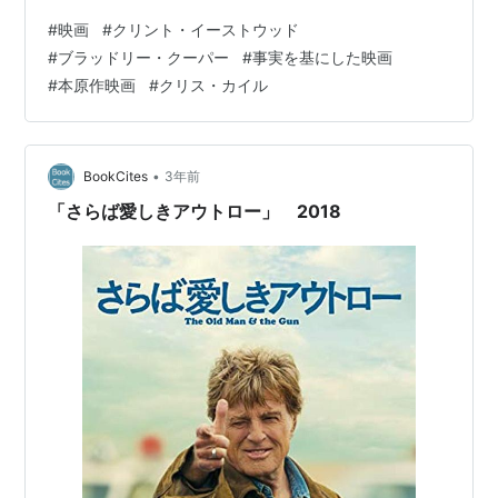
いく男が主人公だ。敵は女性や子供まで使ってゲリラ的
#
映画
#
クリント・イーストウッド
に戦っている。そんな場所で瞬時に一般人か戦闘員かを
#
ブラッドリー・クーパー
#
事実を基にした映画
判断し、確実に敵を排除しなければならない任務は、精
#
本原作映画
#
クリス・カイル
神的にしんどそうだ。狙撃兵は現場から離れたところに
いるから気楽そうだと思っていたが、自分がミスをすれ
ば味方が大勢死ぬことになるので、ものすごいプレッシ
ャーがあることがよく分かった。 …
•
BookCites
3年前
「さらば愛しきアウトロー」 2018