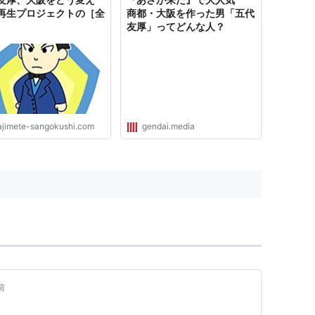
再生プロジェクトの［全
商都・大阪を作った男「五代
友厚」ってどんな人？
ajimete-sangokushi.com
gendai.media
前