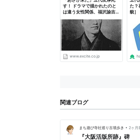
す！ ドラマで描かれたのと
た？
は違う女性関係、福沢諭吉と
貌］
の因縁 - エキサイトニュース
www.excite.co.jp
h
関連ブログ
•
まち遊び寺社巡り古墳歩き
2ヶ月
『大阪活版所跡』碑