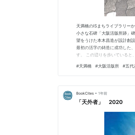
天満橋のISまちライブラリー
小さな石碑「大阪活版所跡」碑
望をうけた本木昌造が設計創
最初の活字の鋳造に成功した
す。 この辺りを歩いていると
すが、幕末から明治にかけて大
#
天満橋
#
大阪活版所
#
五代
てみるのも面白い地域です。 
ランキング参加中路上観察 ラ
•
BookCites
1年前
「天外者」 2020