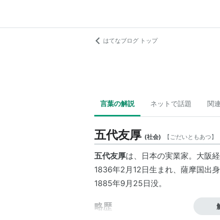
はてなブログ トップ
言葉の解説
ネットで話題
関
五代友厚
(
社会
)
【
ごだいともあつ
】
五代友厚
は、日本の実業家。大阪経
1836年2月12日生まれ、薩摩国出
1885年9月25日没。
略歴