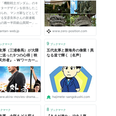
メ「機動戦士ガンダム」のキ
NTANWEB（まんたんウ
ことだまの国
クターデザインを担当したこ
）
知られ、マンガ家などとして
する安彦良和さんの新連載
色の路ー半田銀山異聞ー」
3月6日発売のマンガ誌「ヤ
antan-web.jp
www.zero-position.com
ジャンプ」（集英社）14号で
ートすることが分かった。77
安彦さんが同誌でマンガを連
9
ックマーク
ブックマーク
るのは初めて。短期集中隔週
友厚（三浦春馬）が大隈
五代友厚と勝海舟の偉業！異
に送った5つの心得｜映
なる道で輝く［名声］
天外者』 - Wワーカー
IRAの映画・ドラマブロ
ww.akira-movies-drama.com
hajimete-sangokushi.com
8
ックマーク
ブックマーク
友厚、大阪をどう変え
『あさが来た』で大人気