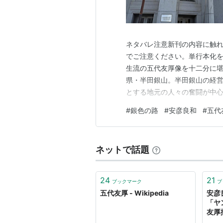
ネタバレ注意新刊の内容に触
でご注意ください。単行本化を
生流の五代友厚像を十二分に堪
県・半田銀山。半田銀山の経
とする地元の人々の奮闘が中心
人々のルサンチマンが余すと
#
銀色の路
#
安彦良和
#
五代
いました。『王道の狗』でな
また、知る人ぞ知る実在の人物
ネットで話題
24
21
ブックマーク
ブ
五代友厚 - Wikipedia
安彦
「ヤ
友厚
山異