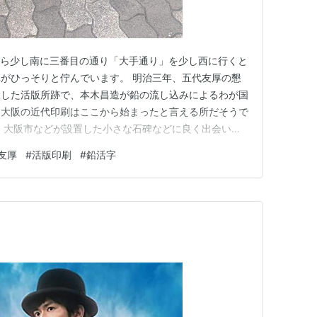
から少し南に三番目の通り「大手通り」を少し西に行くと
がひっそりと佇んでいます。 明治三年、五代友厚の懇
設した活版所跡で、本木昌造が鉛の流し込みによるわが国
、大阪の近代印刷はここから始まったと言える所だそうで
、大阪市などが設置した小さな石碑などに良く出会いま
阪近代化の中心地でもあった地域で、MAP片手に歩い
友厚
#
活版印刷
#
鉛活字
ランキング参加中神社仏閣・古墳・歴史的建造物めぐり
ンキング参加中日本の歴…