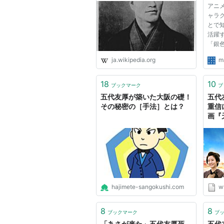
アニ
MA
ャラ
ェブ
とで
活躍
「銀
が、
ja.wikipedia.org
m
ング
スタ
歳の
18
10
ブックマーク
ブ
載す
五代友厚が築いた大阪の礎！
五代
連...
その秘密の［手法］とは？
重信
画『
AK
グ
hajimete-sangokushi.com
w
8
8
ブックマーク
ブ
「あさが来た」五代友厚死
五代