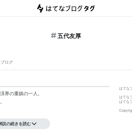
五代友厚
連ブログ
はてな
済界の重鎮の一人。
はてな
身。
はてな
Copyrig
解説の続きを読む