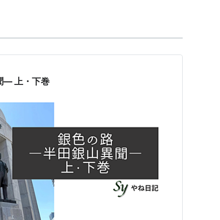
から頭角を現し、欧州視察に派遣されるなど、海外
大阪造幣寮（現・造幣局）等の設立に尽力した後、
などを幅広く手がけ、事業を大きく発展させた。
持つ一方、いわゆる大阪会議を主宰するなど、草創
ている。
聞― 上・下巻
もに、株式取引所条例の成立を受けて、自ら大阪証
所の発起人となり、その設立に尽力するなど、大阪
組んだ。
工会議所）を設立し、その初代会頭に就任するな
国経済界における大阪の地位を著しく向上させたも