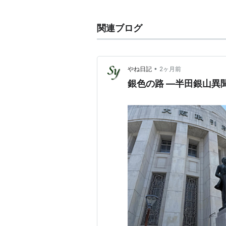
薩摩藩に出仕。その才覚により早く
事情に通暁するようになった。
関連ブログ
明治維新後は、大阪で官職に就き、
民間に転じ、紡績業、鉱業、鉄道業
上記のような起業家としての側面を
•
やね日記
2ヶ月前
期の明治政府にも大きな影響を与え
銀色の路 ―半田銀山異
さらに、堂島米会所を復興するとと
券取引所の前身である大阪株式取引
の経済的基盤の構築にも熱心に取り
また、大阪商法会議所（現・大阪商
ど、商都大阪の発展に貢献し、我が
のと高く評価されている。