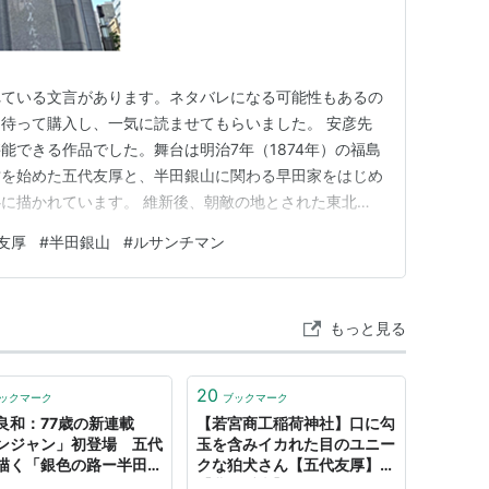
れている文言があります。ネタバレになる可能性もあるの
待って購入し、一気に読ませてもらいました。 安彦先
能できる作品でした。舞台は明治7年（1874年）の福島
営を始めた五代友厚と、半田銀山に関わる早田家をはじめ
に描かれています。 維新後、朝敵の地とされた東北の
ころなく描かれており、実に安彦先生らしい作品になって
友厚
#
半田銀山
#
ルサンチマン
じみの武田惣角が再び登場したのもうれしかったですね。
がさりげなく登場する描…
もっと見る
20
ックマーク
ブックマーク
良和：77歳の新連載
【若宮商工稲荷神社】口に勾
ンジャン」初登場 五代
玉を含みイカれた目のユニー
描く「銀色の路ー半田銀
クな狛犬さん【五代友厚】
聞ー」 -
【豊臣秀吉】 - ものづくりと