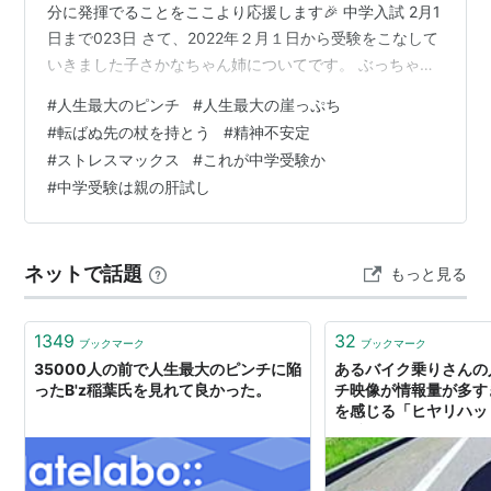
分に発揮でることをここより応援します🎉 中学入試 2月1
日まで023日 さて、2022年２月１日から受験をこなして
いきました子さかなちゃん姉についてです。 ぶっちゃけ
ます🏴‍☠️壮絶な経験談です。 よくある塾で紹介される合
#
人生最大のピンチ
#
人生最大の崖っぷち
格体験談とは全く毛色が異なります＿|￣|○ （思い出す
#
転ばぬ先の杖を持とう
#
精神不安定
だけで吐き気が... ←どんだけメンタル弱い母なのか、苦
#
ストレスマックス
#
これが中学受験か
笑） Day0 1月 練習の目的で１月受験校、前受を入れま
#
中学受験は親の肝試し
した。 その1月から2月1日までが長いこと長いこと😭 こ
んなに1日1日が長く感じたことがわたしの人…
ネットで話題
もっと見る
1349
32
ブックマーク
ブックマーク
35000人の前で人生最大のピンチに陥
あるバイク乗りさんの
ったB'z稲葉氏を見れて良かった。
チ映像が情報量が多す
を感じる「ヒヤリハッ
回避」