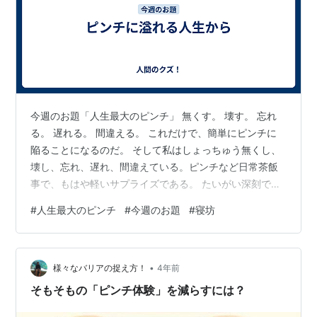
今週のお題「人生最大のピンチ」 無くす。 壊す。 忘れ
る。 遅れる。 間違える。 これだけで、簡単にピンチに
陥ることになるのだ。 そして私はしょっちゅう無くし、
壊し、忘れ、遅れ、間違えている。ピンチなど日常茶飯
事で、もはや軽いサプライズである。 たいがい深刻では
ないが、頻度が猛烈に高いので、なかなか苦労してい
#
人生最大のピンチ
#
今週のお題
#
寝坊
る。 そして頻度が高いゆえに、時々は深刻な事態にな
る。 そんな時は人に大迷惑をかけるか、自分に大ダメー
ジがあるか、それでも何とかなっているのだろう。あま
•
り記憶にない。 記憶にあるものは、すでにもうブログに
様々なバリアの捉え方！
4年前
書いている。つまり書けることがない。 ブログ開設前を
そもそもの「ピンチ体験」を減らすには？
思い返そうにも、あまりにも遠い昔で…