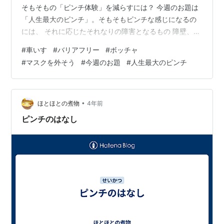
そもそもの「ピンチ体験」を減らすには？ 今週のお題は
「人生最大のピンチ」。そもそもピンチな感じになるの
には、 それに応じたそれなりの障害となるもの 障壁、バ
リアになるもの・ことがある訳なんですが、ちなみに僕
#
車いす
#
バリアフリー
#
ボッチャ
みたいな''障がい者''というくくりの人は時々、 バリアの
#
マスクを外そう
#
今週のお題
#
人生最大のピンチ
内容によって4つのカテゴリーに分けられて いろいろ話
を進められたりすることがあるんですね。それはこうい
う風に... 前回のブログでは車いすフレームの重要そうな
位置に亀裂、 という上図の中で一番多いであろう 「物理
•
ほとほとの煮物
4年前
的なバリア」による…
ピンチのはなし