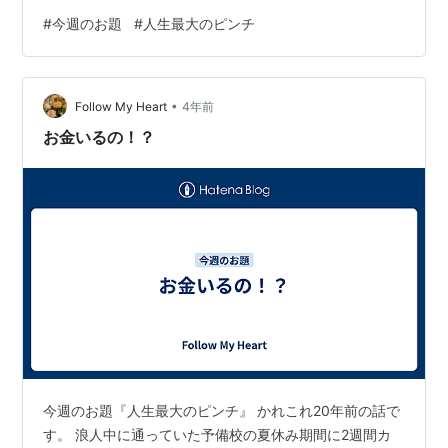
です。 受験に向けて勉強した甲斐あって、第一志望の国
#
今週のお題
#
人生最大のピンチ
立大学は落ちましたが、第二志望の私立大学に合格する
ことができました。 模試の合格予想では厳しい評価だっ
たので、合格した時は正直うれしかったです。 が、どう
•
やら大学に入学する時点で燃え尽きてしまったらしく、
Follow My Heart
4年前
大学に入って最初の2年間はほとんど授業に行きませんで
お金いるの！？
した。 授業に行かずに、パチン…
今週のお題『人生最大のピンチ』 かれこれ20年前の話で
す。 浪人中に通っていた予備校の夏休み期間に2週間カ