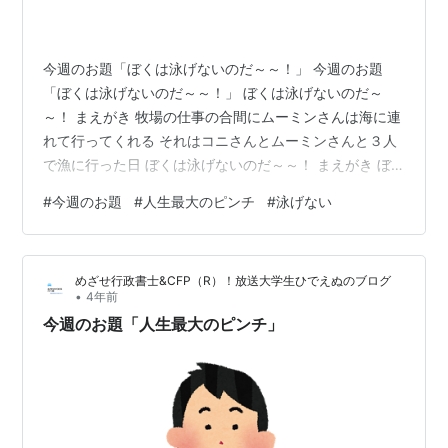
今週のお題「ぼくは泳げないのだ～～！」 今週のお題
「ぼくは泳げないのだ～～！」 ぼくは泳げないのだ～
～！ まえがき 牧場の仕事の合間にムーミンさんは海に連
れて行ってくれる それはコニさんとムーミンさんと３人
で漁に行った日 ぼくは泳げないのだ～～！ まえがき ぼ
くはかつて日本二周という旅をしていた。 日本全国に歌
#
今週のお題
#
人生最大のピンチ
#
泳げない
を届けながら、ヒッチハイクで全都道府県を回るという
旅である。 その旅は野宿なので冬の間は沖縄に長期滞在
を見込んでいた。 その沖縄でぼくは本当の一文無しにな
めざせ行政書士&CFP（R）！放送大学生ひでえぬのブログ
り、夢有民（ムーミン）牧場でお世話になっていた。 こ
•
4年前
の旅小説はnoteに連載しているので、ぜひ読んでくださ
今週のお題「人生最大のピンチ」
いね。 note.com 牧…