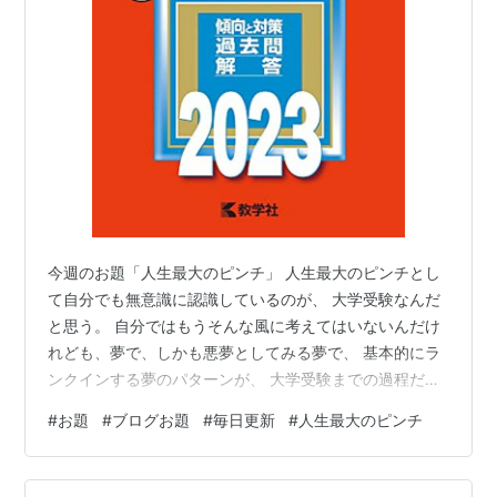
今週のお題「人生最大のピンチ」 人生最大のピンチとし
て自分でも無意識に認識しているのが、 大学受験なんだ
と思う。 自分ではもうそんな風に考えてはいないんだけ
れども、夢で、しかも悪夢としてみる夢で、 基本的にラ
ンクインする夢のパターンが、 大学受験までの過程だか
ら。 大阪大学(理系) (2023年版大学入試シリーズ) 教学社
#
お題
#
ブログお題
#
毎日更新
#
人生最大のピンチ
Amazon この夢を見るたびに毎回、どう大学受験を切り
抜けたらいいのかどう考えても袋小路で、「うわーーー
ー」っていうなんとも言えない焦りと逃げ出したいのに