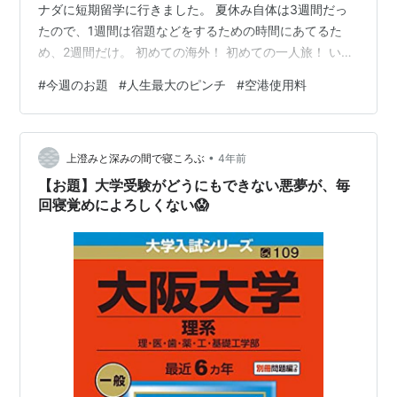
ナダに短期留学に行きました。 夏休み自体は3週間だっ
たので、1週間は宿題などをするための時間にあてるた
め、2週間だけ。 初めての海外！ 初めての一人旅！ いや
ぁ、両親は相当心配だったでしょうね～(笑) そもそも、
#
今週のお題
#
人生最大のピンチ
#
空港使用料
私は地元で迷子になるくらいの方向音痴ですし、普段か
ら目的地に到着するのには誰かについていくので、地図
も読まないし読めない。 今はスマホも海外で比較的容易
•
に使えますが、当時はガラケーで秒単位で通信料が海外
上澄みと深みの間で寝ころぶ
4年前
バージョンでかかるので持っていかず。 つまりは簡単に
【お題】大学受験がどうにもできない悪夢が、毎
位置情報も得られない。 そん…
回寝覚めによろしくない😱