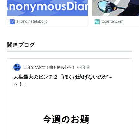
anond.hatelabo.jp
togetter.com
関連ブログ
•
自分でなおす！物も体も心も！
4年前
人生最大のピンチ２「ぼくは泳げないのだ～
～！」