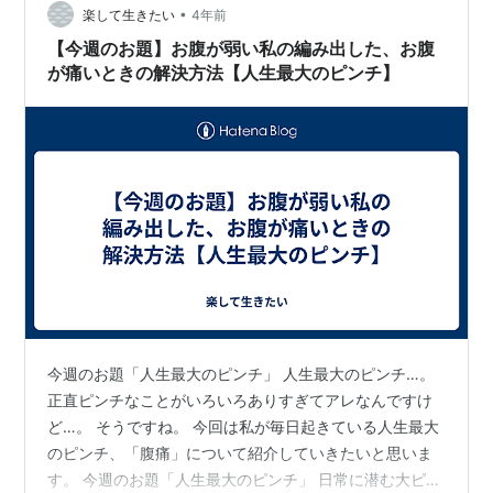
•
逃げ出せない現実に、 毎回「社会人やった」という安堵
楽して生きたい
4年前
に包まれて、 布団から抜け出す。 大学受験の何がしんど
【今週のお題】お腹が弱い私の編み出した、お腹
かったかって…
が痛いときの解決方法【人生最大のピンチ】
今週のお題「人生最大のピンチ」 人生最大のピンチ…。
正直ピンチなことがいろいろありすぎてアレなんですけ
ど…。 そうですね。 今回は私が毎日起きている人生最大
のピンチ、「腹痛」について紹介していきたいと思いま
す。 今週のお題「人生最大のピンチ」 日常に潜む大ピン