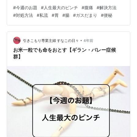
チ「腹痛」 腹痛の時の対処方法 ①その腹痛は「胃」な
#
今週のお題
#
人生最大のピンチ
#
腹痛
#
解決方法
のか「腸」なのか見極める ②胃の原因、腸の原因を見極
#
対処方法
#
私流
#
胃
#
腸
#
ガスだまり
#
便秘
める ③よくある「食べ過ぎ」「便秘」「ガスだまり」の
場合の対処方法を行う ④それでも治らないときは胃腸薬
を飲むor病院にいく 最後に 日常に潜む大ピンチ「腹痛」
私がかなりお腹が弱いです。 どれくらい弱いかというと
•
引きこもり専業主婦 すなこの日々
4年前
一週間に３～４回は腹…
お米一粒でも命をおとす【ギラン・バレー症候
群】