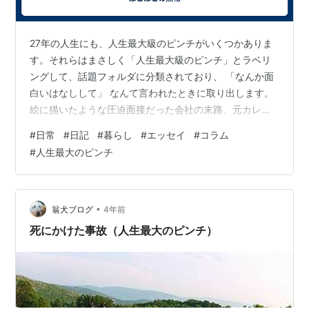
27年の人生にも、人生最大級のピンチがいくつかありま
す。それらはまさしく「人生最大級のピンチ」とラベリ
ングして、話題フォルダに分類されており、 「なんか面
白いはなしして」 なんて言われたときに取り出します。
絵に描いたような圧迫面接だった会社の末路、元カレの
今カノが職場近くのラーメン屋に結婚報告に来た話、解
#
日常
#
日記
#
暮らし
#
エッセイ
#
コラム
錠予定12分遅れで目を覚ましたのに鍵はわたしの手元に
#
人生最大のピンチ
あるという社会人1年目の朝…さて、どれから話しましょ
う？ でも最近、このような話題の振り方は無茶振りであ
り、一般的には敬遠されると知りました。気をつけなけ
ればなりません。 わたしは 「なんか面白いはなしして」
•
翁犬ブログ
4年前
とか 「人生最大のピンチおしえて…
死にかけた事故（人生最大のピンチ）