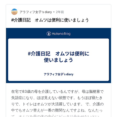
のラインが入ったこのオムツが一番のお気に入りです。
•
ちなみに、同じライフリーのS-Mサイズで、ブルーのラ
アラフィフ女子's diary
2年前
インが入った2回吸収タイプもあり、そちらは同じお値段
#介護日記 オムツは便利に使いましょう
で1枚多く入ってるんですけどね…最初は…
在宅で83歳の母を介護しているんですが、母は脳梗塞で
失語症になり、ほぼ見えない状態です。もうほぼ寝たき
りで、トイレはオムツが大活躍しています。 で、介護の
中でもオムツ替えが一番の難関なんですよね。なんたっ
て、オムツを母の体の中心にピッタリ合わせないといけ