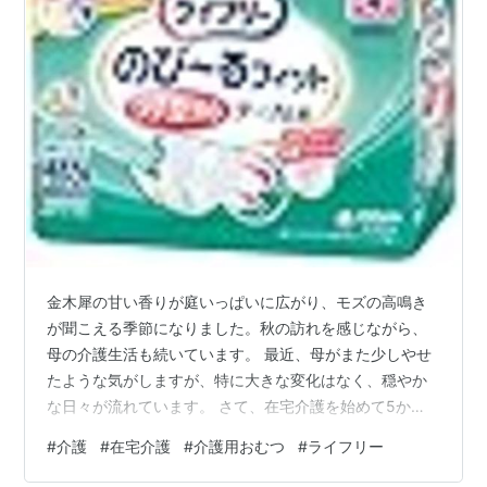
金木犀の甘い香りが庭いっぱいに広がり、モズの高鳴き
が聞こえる季節になりました。秋の訪れを感じながら、
母の介護生活も続いています。 最近、母がまた少しやせ
たような気がしますが、特に大きな変化はなく、穏やか
な日々が流れています。 さて、在宅介護を始めて5か
月、ついに「これだ！」というオムツが決まりました！
#
介護
#
在宅介護
#
介護用おむつ
#
ライフリー
これ、意外と大事なことなんです（笑）。 選ばれたの
は、ライフリーのS-Mサイズ、4回吸収タイプ。オレンジ