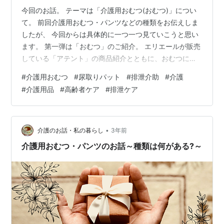
今回のお話。 テーマは「介護用おむつ(おむつ)」につい
て。 前回介護用おむつ・パンツなどの種類をお伝えしま
したが、 今回からは具体的に一つ一つ見ていこうと思い
ます。 第一弾は「おむつ」のご紹介。 エリエールが販売
している「アテント」の商品紹介とともに、おむつにつ
いてのお話もさせていただきます。 ※アテントでは介護
#
介護用おむつ
#
尿取りパット
#
排泄介助
#
介護
用おむつの事を「テープ止めタイプ」という品名で販売
#
介護用品
#
高齢者ケア
#
排泄ケア
されていますが、今回は「おむつ」と呼ばせていただき
ますね。 【目次】 おむつはどんな時に使う? おむつのサ
イズの選び方 排泄ケアのポイント アテント商品の紹介
おむつ 尿取りパット まとめ おむつはどんな時に使う? ま
•
介護のお話・私の暮らし
3年前
ず、おむつはどうい…
介護用おむつ・パンツのお話～種類は何がある?～