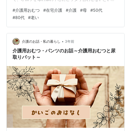
ないんですけど、母がよく動くもんだから、すぐズレち
#
介護用おむつ
#
在宅介護
#
介護
#
母
#
50代
ゃうんです。何度も母をコロコロ転がしながらオムツを
#
80代
#
老い
引っ張るうちに、こっちもついムキになって、力任せに
やってたらオムツをビリッと破いちゃったことも何度か
あります。 ちなみに私は、結婚もしてないし、子供もい
ないので、これまでオムツに触れる機会なんてほとんど
•
介護のお話・私の暮らし
3年前
なかったんです。母の介護が、まさに「初オムツ…
介護用おむつ・パンツのお話～介護用おむつと尿
取りパット～