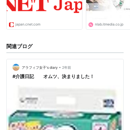
japan.cnet.com
nlab.itmedia.co.jp
関連ブログ
•
アラフィフ女子's diary
2年前
#介護日記 オムツ、決まりました！