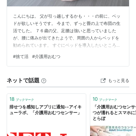
こんにちは。 父が引っ越しするかも・・・の前に、ベッ
ドが欲しいそうです。 今まで、ずっと畳の上で布団の生
活でした。 ７６歳の父、足腰は強いと思っていました
が、腰に痛みが出てきたようで、周囲の人からベッドを
勧められています。 すぐにベッドを導入したいところで
すが、昭和の賃貸マンション。 今のマンションのよう
#
捨て活
#
介護用おむつ
に、収納スペースが少なく、タンスなどを置いて生活を
しているので、ベッドを置くスペースがありません。
で、私がタンスの中を見て、母の物から減らしてるので
ネットで話題
もっと見る
す。 納戸から出てきたもの。 母が病院で使っていた介護
用のおむつ関係。 病院によっては、お金を出せば病院の
物を支給してもらえるところもあり、自分…
18
10
ブックマーク
ブックマーク
排せつを感知しアプリに通知--アイキ
「介護用おむつセンサ
ューラボ、「介護用おむつセンサー」
つが濡れるとスマホに通
とらぼ