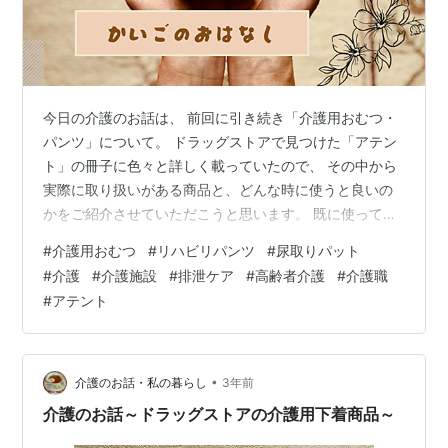
今日の介護のお話は、 前回に引き続き「介護用おむつ・
パンツ」について。 ドラッグストアで見つけた「アテン
ト」の冊子に色々と詳しく載っていたので、 その中から
実際に取り扱いがある商品と、どんな時に使うと良いの
かをご紹介させていただこうと思います。 既に使ってい
るから知っているよーという方もいらっしゃるかもしれ
#
介護用おむつ
#
リハビリパンツ
#
尿取りパット
ませんが、 これから使う予定がある方にもわかりやすい
#
介護
#
介護施設
#
排泄ケア
#
高齢者介護
#
介護職
ようにお伝えできればと思っているので、 よかったら参
#
アテント
考にされてくださいね。 【目次】 介護用下着の種類は?
おむつ リハビリパンツ 尿取りパット まとめと私の感想
介護用下着の種類は? まず介護用下着の種類について見て
みると、大きく分けて3…
•
介護のお話・私の暮らし
3年前
介護のお話～ドラッグストアの介護用下着商品～