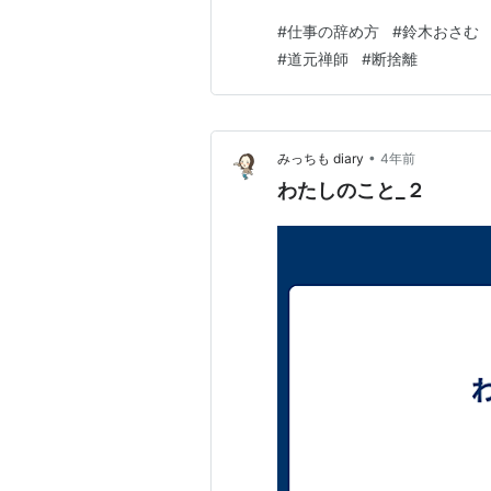
興味深い。私はあまりTVをみ
#
仕事の辞め方
#
鈴木おさむ
とぐらいは知っている。でも、
#
道元禅師
#
断捨離
送作家という仕事…
•
みっちも diary
4年前
わたしのこと_２