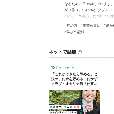
なるために日々学んでいます
がり作り。いわゆる“ダブルワ
のが、「辞め方」についてで
クト、そして“所属する場所”
#
辞め方
#
事業家集団
#
信頼
るある事業家集団では、多く
#
学びの記録
ードで企画を立ち上げては、違
ネットで話題
137
ブックマーク
「これができたら辞める」と
決め、お金を貯める。おかず
クラブ・オカリナ流「仕事の
辞め方」 #インタビュー - り
っすん by イーアイデム