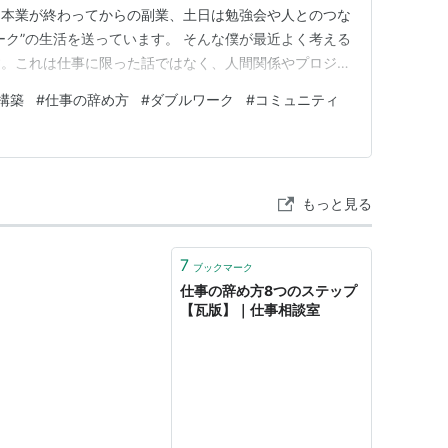
。本業が終わってからの副業、土日は勉強会や人とのつな
ーク”の生活を送っています。 そんな僕が最近よく考える
す。これは仕事に限った話ではなく、人間関係やプロジェ
すべてに関わるテーマだと思っています。 僕が参加してい
構築
#
仕事の辞め方
#
ダブルワーク
#
コミュニティ
の仲間たちが挑戦と撤退を繰り返しています。すごいスピ
うと思えばスパッと…
もっと見る
7
ブックマーク
仕事の辞め方8つのステップ
【瓦版】｜仕事相談室