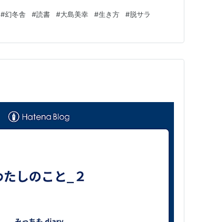
ないけれど、鈴木おさむさんが放送作家であるというこ
#
幻冬舎
#
読書
#
大島美幸
#
生き方
#
脱サラ
もう、辞めたらしい。本書によれば、1992年2月から放