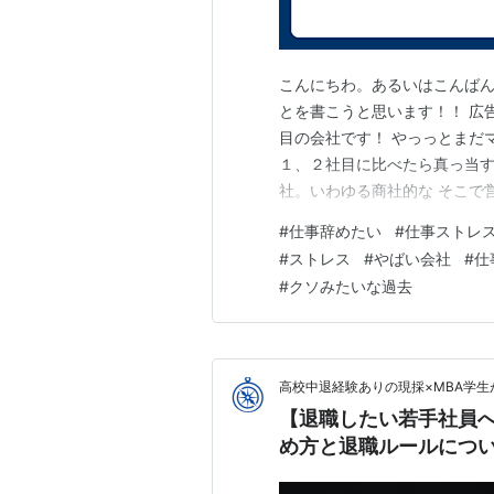
こんにちわ。あるいはこんばん
とを書こうと思います！！ 広
目の会社です！ やっっとまだ
１、２社目に比べたら真っ当す
社。いわゆる商社的な そこで
んどいやろうけど頑張ろう！！
#
仕事辞めたい
#
仕事ストレ
👏 入社した時に付いた上司が
#
ストレス
#
やばい会社
#
仕
遠無言。 仕事は見て学べ！！
#
クソみたいな過去
高校中退経験ありの現採×MBA学
【退職したい若手社員
め方と退職ルールにつ