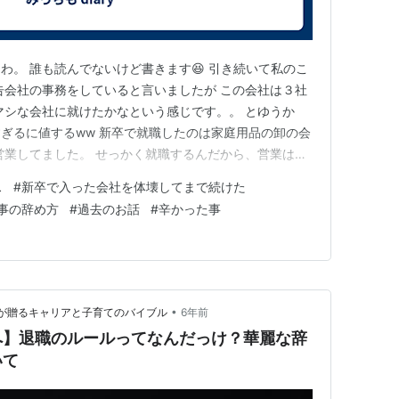
わ。 誰も読んでないけど書きます😆 引き続いて私のこ
告会社の事務をしていると言いましたが この会社は３社
マシな会社に就けたかなという感じです。。 とゆうか
ぎるに値するww 新卒で就職したのは家庭用品の卸の会
営業してました。 せっかく就職するんだから、営業はし
 だなんて思ってたあの頃は社会知らずで可愛かったね
ス
#
新卒で入った会社を体壊してまで続けた
40過ぎ独身ヘビスモ🚬かなりのぶっきらぼう。車内も永
事の辞め方
#
過去のお話
#
辛かった事
 これほんまに言…
•
生が贈るキャリアと子育てのバイブル
6年前
へ】退職のルールってなんだっけ？華麗な辞
いて