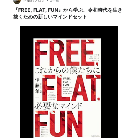
•
メしたい。 だけど、他人からは見向きもされない。 そう
本要約ブログ
2年前
いうときに思う。 「ああ、これってぼくだけしか興味な
『FREE, FLAT, FUN』から学ぶ、令和時代を生き
いのかもなあ」と。 ②自…
抜くための新しいマインドセット