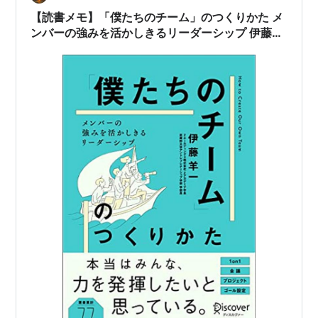
準備 イシューを共有…
【読書メモ】「僕たちのチーム」のつくりかた メ
ンバーの強みを活かしきるリーダーシップ 伊藤羊
一 (著) Part3