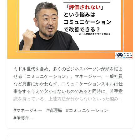
ミドル世代を含め、多くのビジネスパーソンが頭を悩ま
せる「コミュニケーション」。マネージャー、一般社員
など肩書にかかわらず、コミュニケーションスキルは仕
事をするうえで欠かせないものであると同時に、苦手意
識を持っている、上達方法が分からないといった悩みを
抱える人も少なくありません。今回は、マイナビ転職が
#
マネージャー
#
管理職
#
コミュニケーション
送るVoicyチャンネル「しごと・転職・キャリアのお守り
#
伊藤羊一
ラジオ」で、著書『1分で話せ』（SBクリエイティブ）な
どでおなじみの伊藤羊一さんをゲストに迎えた対談のロ
グをお届け。「コミュニケーションの苦手克服法」