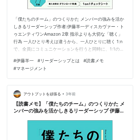
「僕たちのチーム」のつくりかた メンバーの強みを活か
しきるリーダーシップ作者:伊藤羊一ディスカヴァー・ト
ゥエンティワンAmazon 2章 指示よりも大切な「聴く」
行為 一人ひとり考えは違うから、一人ひとりに聴く 1:n
で、全員にコミュニケーションを行うと同時に、1:1の時
間をとり、「話を聴く」 1on1でメンバーの「もやもや」
#
伊藤羊一
#
リーダーシップとは
#
読書メモ
を解消する ほんの少し悩ましいことがあって、どう解決
#
マネージメント
したらいいかわからない。さらに自分の業務に影響もあ
るかといえばそれほどでもない。そんな「もやもや」を
気軽に話し、共有する。 1on1ミーティングの基本 ヤフー
での1on1ミーティングの定義 「マネジャー(リーダー)が
•
アウトプットを頑張る
3年前
メン…
【読書メモ】「僕たちのチーム」のつくりかた メ
ンバーの強みを活かしきるリーダーシップ 伊藤羊
一 (著) Part2