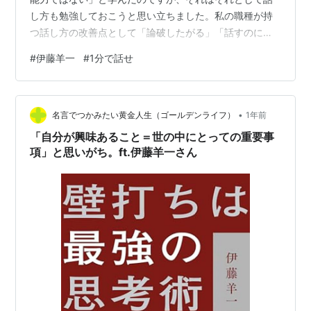
し方も勉強しておこうと思い立ちました。私の職種が持
つ話し方の改善点として「論破したがる」「話すのに必
死で相手の話を聞かない」などが色々とあり、ほとんど
#
伊藤羊一
#
1分で話せ
は「トータルではマイナスだけど、プラスになる場面も
稀にある」という点です。ところが「話が長い」だけは
プラスに働いた場面が1つも思いつかなかったので、話の
•
長さにフォーカスしたこの書籍を選んでみました。 「1分
名言でつかみたい黄金人生（ゴールデンライフ）
1年前
で話せない内容はどれだけ時間をかけても伝わらない」
「自分が興味あること＝世の中にとっての重要事
という著者の考えのもと、1分で伝えるとは…
項」と思いがち。ft.伊藤羊一さん