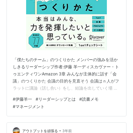
「僕たちのチーム」のつくりかた メンバーの強みを活か
しきるリーダーシップ作者:伊藤 羊一ディスカヴァー・ト
ゥエンティワンAmazon 3章 みんなが主体的に話す「会
議」のつくりかた 会議の目的を見直そう 会議はｎ人がフ
ラットに議論（話し合い）をし、結論を出していく場 チ
ームがゴールに進むために、生じた問題、課題を解決
#
伊藤羊一
#
リーダーシップとは
#
読書メモ
し、進む道を明確にする時間。 リーダーはどのように運
#
マネージメント
営していったら良いかの基本形。 対話は「ただ話し、た
だ聴く」のが基本。それに対して、議論は、「あるテー
マについて話し合い、共通の結論を決めていく」こと 活
発に意見が出る、ファシリテーションのステップ 01 事前
•
アウトプットを頑張る
3年前