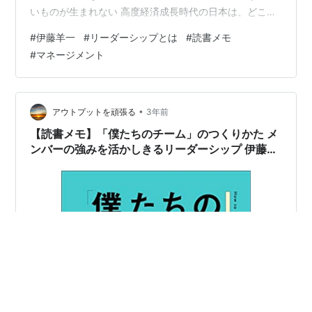
いものが生まれない 高度経済成長時代の日本は、どこか
の国の誰かが「正解」となる製品を発明し、それを改善
#
伊藤羊一
#
リーダーシップとは
#
読書メモ
していった。その結果、高品質の製品を大量生産するこ
#
マネージメント
とに成功し、日本は高度経済成長を遂げた。 一方現代
は、大抵のモノは人々のもとに行き渡った。製品の改善
は引き続き行われるが、それに加えて、「新しい価値」
と「なぜそれをやるのか？」という意味（パーパス）が
•
アウトプットを頑張る
3年前
問われる社会になった。 便利にする…
【読書メモ】「僕たちのチーム」のつくりかた メ
ンバーの強みを活かしきるリーダーシップ 伊藤羊
一 (著) Part1 はじめに