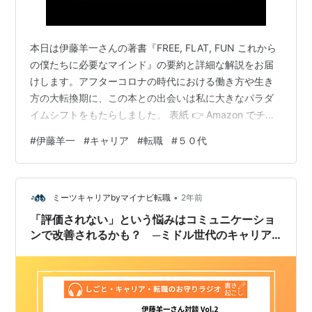
本日は伊藤羊一さんの著書『FREE, FLAT, FUN これから
の僕たちに必要なマインド』の要約と詳細な解説をお届
けします。アフターコロナの時代における働き方や生き
方の大転換期に、この本との出会いは私に大きなパラダ
イムシフトをもたらしました。 表紙 👉 Amazon でチェ
ック！ FREE, FLAT, FUN これからの僕たちに必要なマイ
#
伊藤羊一
#
キャリア
#
転職
#
５０代
ンド【電子書籍】[ 伊藤 羊一 ]価格：1,650円 (2025/2/6
時点) 楽天で購入 目次 FREE, FLAT, FUNとは？ 3つのリ
ーダーシップレイヤー コロナショックがもたらした大変
•
革 仕事力の3要素 自分の人生を取り戻す テクノロジーと
ミーツキャリアbyマイナビ転職
2年前
新時…
「評価されない」という悩みはコミュニケーショ
ンで改善されるかも？ ─ミドル世代のキャリア
を考える【伊藤羊一さん対談Vol.2】