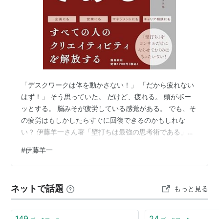
「デスクワークは体を動かさない！」 「だから疲れない
はず！」 そう思っていた。 だけど、疲れる。 頭がボー
ッとする。 脳みそが疲労している感覚がある。 でも、そ
の疲労はもしかしたらすぐに回復できるのかもしれな
い？ 伊藤羊一さん著「壁打ちは最強の思考術である」か
らの言葉。 仕事の「疲れた」は、壁打ちで解消できる！
#
伊藤羊一
なるほど。 壁打ちを利用することを前提にすれば、疲労
をすぐに回復できる。 さらに、初めから疲労を最小限に
抑えることができるかも。 脳みそが疲れる理由①：思考
ネットで話題
もっと見る
するから。 考えると脳みそが疲れる。 これは事実ですよ
ね。 一生懸命に何かについて考えると疲れる。 その対策
としては、考えなければ…
149
24