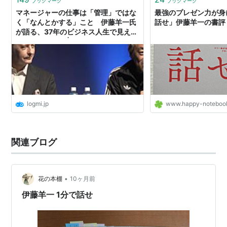
ブックマーク
ブックマーク
マネージャーの仕事は「管理」ではな
最強のプレゼン力が身
く「なんとかする」こと 伊藤羊一氏
話せ」伊藤羊一の書評
が語る、37年のビジネス人生で見えた
マネジメント論 | ログミーBusiness
logmi.jp
www.happy-noteboo
関連ブログ
•
花の本棚
10ヶ月前
伊藤羊一 1分で話せ