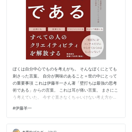
ぼくは自分中心でものを考えがち。 そんなぼくにとても
刺さった言葉。 自分が興味のあること＝世の中にとって
の重要事項 これは伊藤羊一さん著「壁打ちは最強の思考
術である」からの言葉。 これは耳が痛い言葉。 まさにこ
う考えていた。 今すぐ直さなくちゃいけない考え方かも
ね。 ①自分が興味のあること＝世界が興味のあること
#
伊藤羊一
「ぼくが興味のあることは、きっと世界も興味があるに
違いない。」 こうやって思いがちですよね。 ぼくは言葉
の言い換えで救われた。 だから、それを他人にもオスス