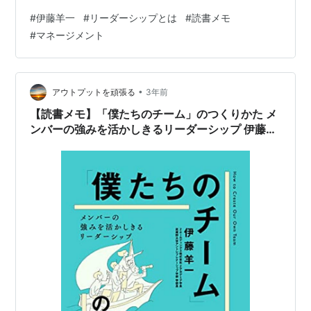
ち上げ、一人ひとりメンバーを集める上で参考になるの
#
伊藤羊一
#
リーダーシップとは
#
読書メモ
は、ディスカバリーチャンネルがYoutubeで後悔してい
#
マネージメント
る動画「覆面ビリオネア」だ。 もう一つは、既存組織に
所属しながら匿名的に横断してプロジェクトを組む 部署
横断だけでなく、会社同士のプロジェクトだと、そもそ
も共有している価値観が違うためさらにやっかいにな
•
アウトプットを頑張る
3年前
る。 部署横断プロ…
【読書メモ】「僕たちのチーム」のつくりかた メ
ンバーの強みを活かしきるリーダーシップ 伊藤羊
一 (著) Part4