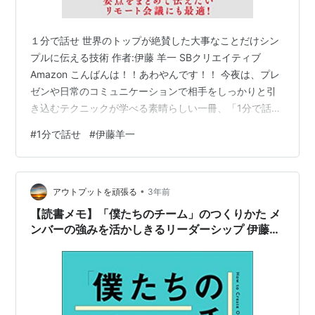
１分で話せ 世界のトップが絶賛した大事なことだけシン
プルに伝える技術 作者:伊藤 羊一 SBクリエイティブ
Amazon こんばんは！！あわやんです！！ 今夜は、プレ
ゼンや日常のコミュニケーションで相手をしっかりと引
き込むテクニックが学べる素晴らしい一冊、「1分で話
せ」をご紹介します。この本は、伊藤羊一さんによって
#
1分で話せ
#
伊藤羊一
書かれ、彼が孫正義さんに認められた経験をもとに、効
果的な伝え方が語られています。短時間でポイントを押
さえた話し方が学べるので、忙しいビジネスパーソンに
•
もぴったりですよ！ 本の内容「1分で話せ」では、プレゼ
アウトプットを頑張る
3年前
ンや会話の際に相手を動かすための具体的な技術が紹介
【読書メモ】「僕たちのチーム」のつくりかた メ
されています。伊藤さんは、プレ…
ンバーの強みを活かしきるリーダーシップ 伊藤羊
一 (著) Part5