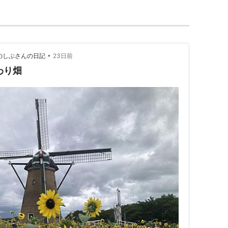
•
のしぶさんの日記
23日前
わり畑