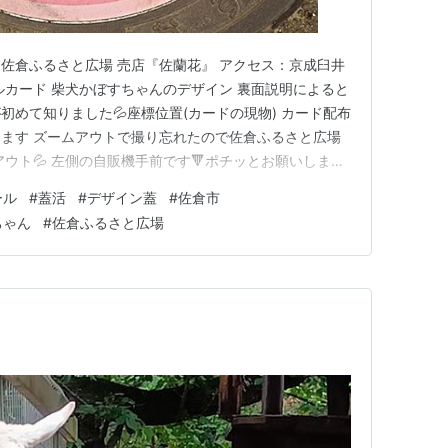
：佐倉ふるさと広場 売店『佐蘭花』 アクセス：京成臼井
ルカード 柴犬かぼすちゃんのデザイン 裏面説明によると
めて知りました💦座標位置(カードの現物) カード配布
ます ズームアウトで撮り忘れたので佐倉ふるさと広場
アウト💦 左側の自販機手前です🔻ポチッとお願いします
025年開設ブログランキング参加中gooからきましたラ
ール
#
蓋活
#
デザイン蓋
#
佐倉市
な初めは超初心者ですよ！支えあおう会＾＾（長いw）
ちゃん
#
佐倉ふるさと広場
グ参加…