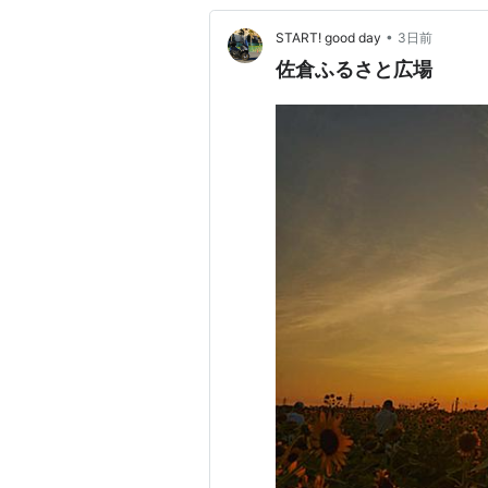
•
START! good day
3日前
佐倉ふるさと広場