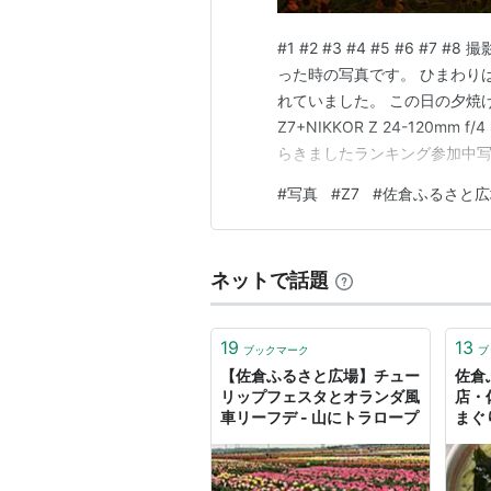
#1 #2 #3 #4 #5 #6 #7
った時の写真です。 ひまわり
れていました。 この日の夕焼け
Z7+NIKKOR Z 24-120mm
らきましたランキング参加中写
グランキング参加中Nikon
#
写真
#
Z7
#
佐倉ふるさと広
ネットで話題
19
13
ブックマーク
ブ
【佐倉ふるさと広場】チュー
佐倉
リップフェスタとオランダ風
店・
車リーフデ - 山にトラロープ
まぐ
かっ
part