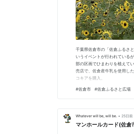
千葉県佐倉市の「佐倉ふるさと
いうイベントが行われているが
部の区画でひまわりを植えてい
売店で、佐倉産牛乳を使用した
コキアを購入。
#
佐倉市
#
佐倉ふるさと広場
•
Whatever will be, will be.
25日前
マンホールカード(佐倉市