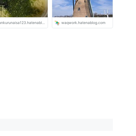
nkurunaisa123.hatenablog.com
waqwork.hatenablog.com