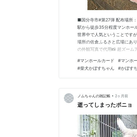
■国分寺市#第27弾 配布場所
駅から徒歩35分程度マンホー
世界中で人気ということですが初
場所の佐倉ふるさと広場にあり
の外観写真で代用📸 超ズーム
🙏ランキング参加中【公式】2
#
マンホールカード
#
マンホ
ンキング参加中はてブロ みん
#
柴犬かぼすちゃん
#
かぼす
ランキング参加中千葉ランキン
•
ノムちゃんの雑記帳
2ヶ月前
逝ってしまったポニョ