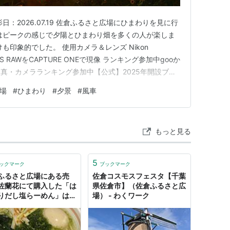
 #8 撮影日：2026.07.19 佐倉ふるさと広場にひまわりを見に行
はピークの感じで夕陽とひまわり畑を多くの人が楽しま
も印象的でした。 使用カメラ＆レンズ Nikon
 f/4 S RAWをCAPTURE ONEで現像 ランキング参加中gooか
真・カメラランキング参加中【公式】2025年開設ブロ
場
#
ひまわり
#
夕景
#
風車
もっと見る
5
ックマーク
ブックマーク
ふるさと広場にある売
佐倉コスモスフェスタ【千葉
佐蘭花にて購入した「は
県佐倉市】（佐倉ふるさと広
りだし塩らーめん」は安
場） - わくワーク
た！ - なんくるないさ
2