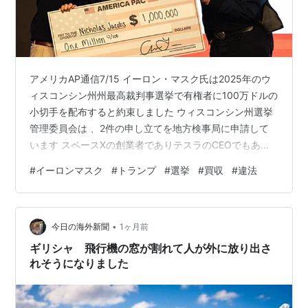
アメリカAP通信7/15 イーロン・マスク氏は2025年のウ
ィスコンシン州州最高裁判事選挙で有権者に100万ドルの
小切手を配布すると約束しました ウィスコンシン州選挙
管理委員会は 、2件の申し立てを地方検事局に申請して
います スペースXの創業者でありテスラのCEOでもある
マスク氏は、激戦州であるウィスコンシン州の最高裁判
#
イーロンマスク
#
トランプ
#
選挙
#
買収
#
違法
所の民主党支配を覆すための取り組みに深く関与してい
ました。 この選挙で、イーロンマスクは共和党が支援す
る候補者に少なくとも30億円以上を費やしましたが、選
•
挙では負けました。 今回の選挙のトランプ陣営の支出は
今日の海外新聞
1ヶ月前
約160億円を超え、米国史上最も高額な司法選挙となりま
ギリシャ 飛行機の窓が割れて人が外に放り出さ
した。 マスク氏は…
れそうになりました