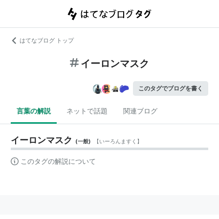
はてなブログ トップ
イーロンマスク
このタグでブログを書く
言葉の解説
ネットで話題
関連ブログ
イーロンマスク
(
一般
)
【
いーろんますく
】
このタグの解説について