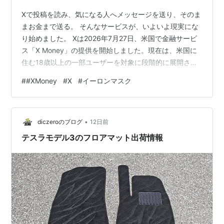
Xで投稿を読み、気になる人へメッセージを送り、そのま
まお金まで送る。 そんなサービスが、いよいよ現実にな
り始めました。 Xは2026年7月27日、米国で金融サービ
ス「X Money」の提供を開始しました。現在は、米国に
住む18歳以上の一部ユーザーを対象に段階的に展開され
ています。報道によれば、まずX PremiumやPremium+な
#
#XMoney
#
X
#
イーロンマスク
どの有料会員が中心です。 これは、単にXへ送金ボタン
が追加されたという話ではありません。 これまで「情報
を見る場所」だったXが、お金を預け、送り、使う場所へ
•
変わろうとしているのです。 X Moneyでは何ができるの
diczeroのブログ
12日前
か X Moneyには、銀行口座や決済アプリに近い…
テスラモデル3のフロアマット出荷情報