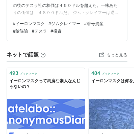
の後のテスラ社の株価は４５０ドルを超えた。一株あた
りの価値は、４８００ドルだ。 ジム・クレイマーは逆指
標となる。２０年以上前からそうだった。 そのジム・ク
#
イーロンマスク
#
ジムクレイマー
#
暗号資産
レイマーがBTCを「すべて売る」と言っている。今売ら
#
陰謀論
#
テスラ
#
投資
れ過ぎの状態で、クラリティー法案の可決を固唾をのん
で世界が待っているこの時にだ。 確かにBTCは崩壊する
だろう。デジタルゴールの冠はXRPの決済能力にこそふ
ネットで話題
もっと見る
さわしいからだ。XRPの分析家たちが出した１XRP≒１
BTCはいつか再現される。…
493
484
ブックマーク
ブックマーク
イーロンマスクって馬鹿な素人なんじ
イーロンマスクは何を見
ゃないの？