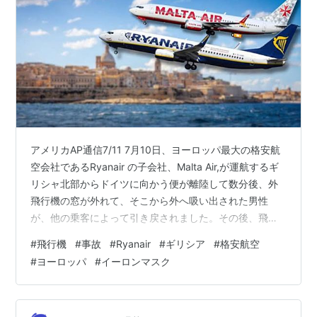
アメリカAP通信7/11 7月10日、ヨーロッパ最大の格安航
空会社であるRyanair の子会社、Malta Air,が運航するギ
リシャ北部からドイツに向かう便が離陸して数分後、外
飛行機の窓が外れて、そこから外へ吸い出された男性
が、他の乗客によって引き戻されました。その後、飛行
機はギリシャの空港に引き返しました。 氏名は公表され
#
飛行機
#
事故
#
Ryanair
#
ギリシア
#
格安航空
ていない61歳の乗客は、首と肩の負傷および摩擦による
#
ヨーロッパ
#
イーロンマスク
火傷を負ったと、メディアへの公的な発言を許可されて
いないため匿名を条件に語ったギリシャの病院関係者が
コメントしました。 乗客たちはギリシャのメディアに対