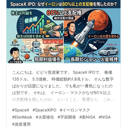
こんにちは、ビビり投資家です。 SpaceX IPOで、 株価
135ドル。 5.5億株。 時価総額約1.8兆ドル。 そんな数字
ばかりが話題になりました。 でも私が一番気になったの
は別です。 それは、 イーロン・マスクがなぜ80％以上
の支配権を残したのか。 ということ。 普通なら、 これ
だけ巨大なIPOです。 もっと売っても良かったはず。 資
#
SpaceX
#
SpaceXIPO
#
イーロンマスク
産も増える。 現金も手に入る。 それなのに、 なぜ支配
#
ElonMusk
#
火星移住
#
宇宙開発
#
新NISA
#
NISA
権を手放さなかったのでしょうか。 今日はその理由を考
#
資産運用
えてみます。 実は創業者は株を売りたくない まず大前提