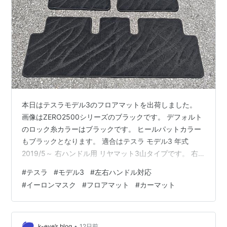
本日はテスラモデル3のフロアマットを出荷しました。
画像はZERO2500シリーズのブラックです。 デフォルト
のロック糸カラーはブラックです。 ヒールパットカラー
もブラックとなります。 適合はテスラ モデル3 年式
2019/5～ 右ハンドル用 リヤマット3山タイプです。 右
ハンドル用または左ハンドル用の２型です。 テスラモデ
#
テスラ
#
モデル3
#
左右ハンドル対応
ル3用のマットは下記設定一覧をご覧ください。 フロア
#
イーロンマスク
#
フロアマット
#
カーマット
マット1型 左右ハンドル対応 リヤマット2山 （前期/後
期）共通 フロアマット2型 左右ハンドル対応 リヤマット
3山 （前期/後期）共通 リヤトランクマット 左右ハンド
ル対応（前期/後期）共通 ボンネットトランクマット 左…
•
k-eye’s blog
12日前