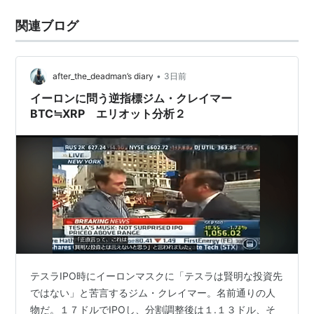
関連ブログ
•
after_the_deadman’s diary
3日前
イーロンに問う逆指標ジム・クレイマー
BTC≒XRP エリオット分析２
テスラIPO時にイーロンマスクに「テスラは賢明な投資先
ではない」と苦言するジム・クレイマー。名前通りの人
物だ。１７ドルでIPOし、分割調整後は１.１３ドル、そ