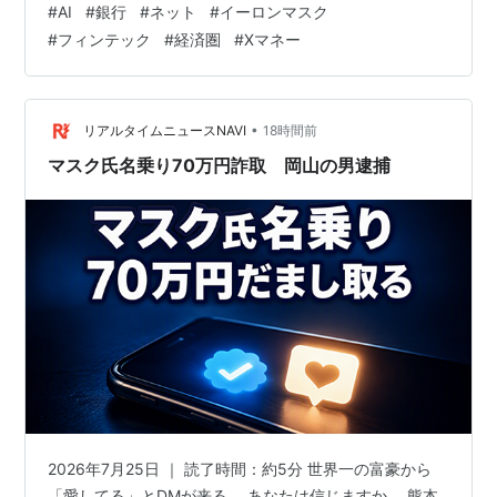
#
AI
#
銀行
#
ネット
#
イーロンマスク
あのXが金融？」「しかも預金利回りが最高6%？」——
#
フィンテック
#
経済圏
#
Xマネー
そう驚かれた方も、少なくないはずです。 一見すると、
「SNS企業が急に畑違いの銀行業に手を出して大丈夫な
のか」「6%なんて、大赤字を垂れ流すだけではないか」
と思ってしまいます。ですが、元SEであり投資家でもあ
•
リアルタイムニュースNAVI
18時間前
る視点…
マスク氏名乗り70万円詐取 岡山の男逮捕
2026年7月25日 ｜ 読了時間：約5分 世界一の富豪から
「愛してる」とDMが来る。 あなたは信じますか。 熊本