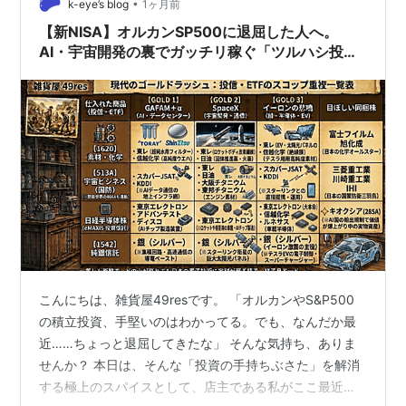
し、大きな爆発音が聞こえ、酸素マスクが降りてきて、
•
k-eye’s blog
1ヶ月前
飛行機が高度を下…
【新NISA】オルカンSP500に退屈した人へ。
AI・宇宙開発の裏でガッチリ稼ぐ「ツルハシ投資
戦略」【k-eye】26/06/26
こんにちは、雑貨屋49resです。 「オルカンやS&P500
の積立投資、手堅いのはわかってる。でも、なんだか最
近……ちょっと退屈してきたな」 そんな気持ち、ありま
せんか？ 本日は、そんな「投資の手持ちぶさた」を解消
する極上のスパイスとして、店主である私がここ最近、