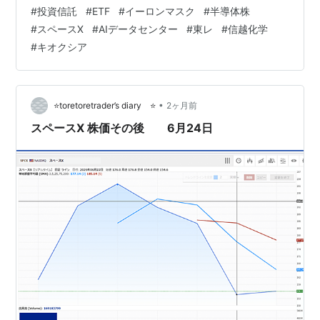
市場の裏側でこっそり仕込んできた「現代のゴールドラ
#
投資信託
#
ETF
#
イーロンマスク
#
半導体株
ッシュ戦略」の経過報告をシェアします。 まずは、当店
#
スペースX
#
AIデータセンター
#
東レ
#
信越化学
が仕込んできた「3つの巨大な金脈」と「仕入れ商品」の
#
キオクシア
依存関係をまとめた、下のマトリクス（重複一覧表）を
ご覧ください。 さあ、本日も「雑貨屋49res」、開店で
す。 📦 現代の3大ゴールドラッシュと、当店の「仕入れ
商品」 いま、世界では…
•
⭐toretoretrader’s diary ⭐
2ヶ月前
スペースX 株価その後 6月24日