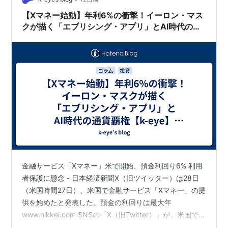
【Xマネー始動】年利6%の衝撃！イーロン・マス
クが描く「エブリシング・アプリ」とAI時代の通
貨覇権【k-eye】26/07/28
金融サービス「Xマネー」米で開始、預金利回り6% 利用
者保護に懸念 - 日本経済新聞X（旧ツイッター）は28日
（米国時間27日）、米国で金融サービス「Xマネー」の提
供を始めたと発表した。預金の利回りは最大年
www.nikkei.com SNSの「X（旧Twitter）」が、米国で金
融サービス「Xマネー」をスタートさせました。 「え、