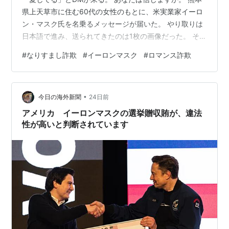
県上天草市に住む60代の女性のもとに、米実業家イーロ
ン・マスク氏を名乗るメッセージが届いた。 やり取りは
日本語で進み、送られてきたのは1枚の画像だった。 それ
が、現金をだまし取られる入り口になった。 岡山県倉敷
#
なりすまし詐欺
#
イーロンマスク
#
ロマンス詐欺
市の会社員の男（31）が、マスク氏になりすまして 70万
円 をだまし取った疑いで逮捕されている。 手口は、本物
のアカウントをフォローすることから始まり、偽アカウ
•
ントからのDM、LINEへの誘導、AIで作った画像での信用
今日の海外新聞
24日前
づけ、という順にたどっていた。 この記事でわかること
アメリカ イーロンマスクの選挙贈収賄が、違法
マス…
性が高いと判断されています