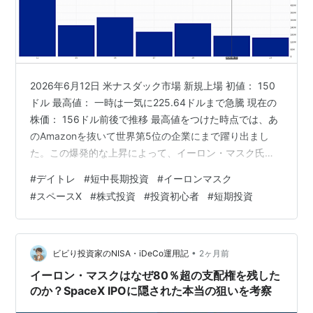
2026年6月12日 米ナスダック市場 新規上場 初値： 150
ドル 最高値： 一時は一気に225.64ドルまで急騰 現在の
株価： 156ドル前後で推移 最高値をつけた時点では、あ
のAmazonを抜いて世界第5位の企業にまで躍り出まし
た。この爆発的な上昇によって、イーロン・マスク氏の
資産は1兆ドルを突破し、人類史上初の「トリリオネア
#
デイトレ
#
短中長期投資
#
イーロンマスク
（資産100兆円超え）」が誕生した その後は市場の熱狂
#
スペースX
#
株式投資
#
投資初心者
#
短期投資
が一旦落ち着き、現在は150ドル台で地固めをするような
動きを見せている 出来高はだんだん減ってきています今
後どのような値動きになるのか ランキング参加中株式投
資・FX・マネー 経済動向語り合おう！ ランキング参加…
•
ビビり投資家のNISA・iDeCo運用記
2ヶ月前
イーロン・マスクはなぜ80％超の支配権を残した
のか？SpaceX IPOに隠された本当の狙いを考察