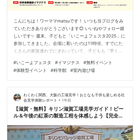
こんにちは！ワーママmatsuです！ いつも当ブログをみ
ていただきありがとうございます😊 いいねやフォロー嬉
しいです✨ 週末、子どもと「いこーよフェスタ2025」に
参加してきました。会場に着いたのは11時頃。すでにた
くさんの家族連れでにぎわっていて、子どもも「早く入
りたい！」と大はしゃぎ。受付を済ませて入場すると、
#
いこーよフェスタ
#
イマジナス
#
無料イベント
色とりどりのブースやステージが広がっていて、親子と
#
体験型イベント
#
科学館
#
室内遊び場
もにワクワク感が一気に高まりました。 出典：いこーよ
フェスタ公式サイト いこーよフェスタって何？ →今年の
テーマは「カガクな秋を見つけにいこーよ in イマジナ
わくわく関西、大阪の工場見学！おとなも子供も楽しめる社
ス」 身近な生活に隠された「カガク」の不思議をひも解
•
会見学体験レポート
1年前
き、知的好奇心をくすぐ…
【滋賀・無料】キリン滋賀工場見学ガイド！ビー
ル＆午後の紅茶の製造工程を体感しよう【完全ガ
イド】