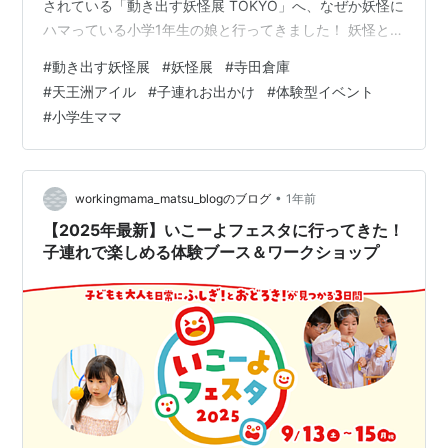
されている「動き出す妖怪展 TOKYO」へ、なぜか妖怪に
ハマっている小学1年生の娘と行ってきました！ 妖怪と聞
くと少し怖いイメージがありますが、この展示は映像や
#
動き出す妖怪展
#
妖怪展
#
寺田倉庫
プロジェクションマッピングを中心とした体験型の展覧
#
天王洲アイル
#
子連れお出かけ
#
体験型イベント
会。 怖いというより「美しい」「不思議」「楽しい」と
#
小学生ママ
いう印象で、小学生の子どもでも最後まで夢中になって
楽しめました。 今回は実際に行って感じた見どころや混
雑状況をレポートします。 妖怪展 TOKYO 動き出す妖怪
展 TOK…
•
workingmama_matsu_blogのブログ
1年前
【2025年最新】いこーよフェスタに行ってきた！
子連れで楽しめる体験ブース＆ワークショップ