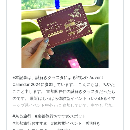
※本記事は、謎解きクラスタによる謎以外 Advent
Calendar 2024に参加しています。 こんにちは、みやた
ここと申します。 首都圏在住の謎解きクラスタだったも
のです。 最近はもっぱら体験型イベント（いわゆるイマ
ーシブ系イベント中心）に 参加していて、中でも「泊ま
れる演劇」のファン！ 「泊まれる演劇」は現在、年間で
#
奈良旅行
#
京都旅行おすすめスポット
京都と大阪にあるHOTEL SHEでそれぞれ１作品ずつ開催
#
京都旅行おすすめ
#
体験型イベント
#
謎解き
されているので 少なくとも年２回関西への遠征が発生し