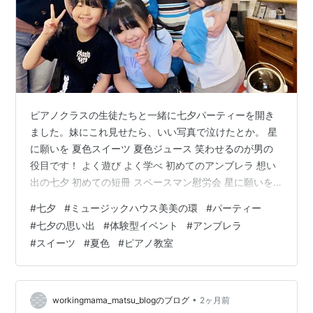
ピアノクラスの生徒たちと一緒に七夕パーティーを開き
ました。妹にこれ見せたら、いい写真で泣けたとか。 星
に願いを 夏色スイーツ 夏色ジュース 笑わせるのが男の
役目です！ よく遊び よく学べ 初めてのアンブレラ 想い
出の七夕 初めての短冊 スペースマン慰労会 星に願いを
パーティーのきっかけは、ある幼い生徒からのリクエス
#
七夕
#
ミュージックハウス美美の環
#
パーティー
トでした。新年早々「毎月クリスマスパーティーやろう
#
七夕の思い出
#
体験型イベント
#
アンブレラ
よ！」顔を合わせるたび訴えかけてきます。心動かされ
#
スイーツ
#
夏色
#
ピアノ教室
たのは、その子が具体的なアイディアをいくつもプレゼ
ンテーションしてくれたことでした。 受け身のまま生き
ていける世の中において、物怖じせず自発的に動いたり
アイディアを提言できる人って素…
•
workingmama_matsu_blogのブログ
2ヶ月前