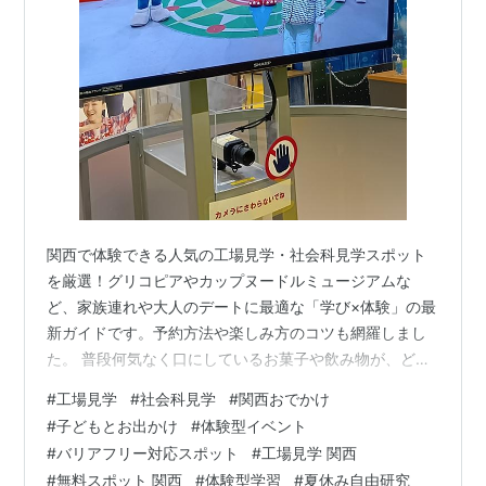
関西で体験できる人気の工場見学・社会科見学スポット
を厳選！グリコピアやカップヌードルミュージアムな
ど、家族連れや大人のデートに最適な「学び×体験」の最
新ガイドです。予約方法や楽しみ方のコツも網羅しまし
た。 普段何気なく口にしているお菓子や飲み物が、どの
ように作られているのか気になりませんか？ 関西には、
#
工場見学
#
社会科見学
#
関西おでかけ
お菓子や食品、飲料、最新技術を学べる工場など、大人
#
子どもとお出かけ
#
体験型イベント
も子どももワクワクしながら学べるスポットがたくさん
#
バリアフリー対応スポット
#
工場見学 関西
あります！今回は、社会科見学の魅力と、関西・大阪周
#
無料スポット 関西
#
体験型学習
#
夏休み自由研究