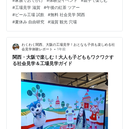
#
家族でおでかけ
#
体験型イベント
#
親子で楽しむ
出かけ前に知りたい情報を網羅しました。家族で楽しむ
#
工場見学 滋賀
#
午後の紅茶 ツアー
社会科見学に最適なスポットです。 📚 目次 1. 対象年齢
#
ビール工場 試飲
#
無料 社会見学 関西
2. 注意ポイント 3. 基本情報 4. 営業時間・見学時間 5.
#
夏休み 自由研究
#
滋賀 観光 穴場
【見学ツアー内容】一番搾り＆午後の紅茶の製造ライン
を徹底攻略 6. 料…
わくわく関西、大阪の工場見学！おとなも子供も楽しめる社
•
会見学体験レポート
1年前
関西・大阪で楽しむ！大人も子どももワクワクす
る社会見学＆工場見学ガイド