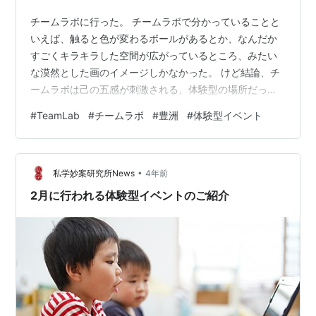
チームラボに行った。 チームラボで分かっていることと
いえば、触ると色が変わるボールがあるとか、なんだか
すごくキラキラした空間が広がっているところ、みたい
な漠然とした画のイメージしかなかった。 けど結論、チ
ームラボは己の五感が刺激される、体験型の場所だっ
た。 そして己の身体をそこに持っていかないとわからな
#
TeamLab
#
チームラボ
#
豊洲
#
体験型イベント
い、得られないこと（体験）を欲していた私にとって、
それは待ち望んでいた空間・時間だった。 みなさんはな
いだろうか。 例えば○○という場所に行こうとしていた
•
けど、SNSで下調べしたら他の人の写真や感想だったり
私学妙案研究所News
4年前
の投稿がたくさん載っていて、行かずともなんとなくこ
2月に行われる体験型イベントのご紹介
ういう場所なんだなーと分かってしまったり…