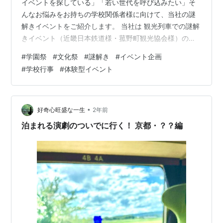
イベントを探している」「若い世代を呼び込みたい」そ
んなお悩みをお持ちの学校関係者様に向けて、当社の謎
解きイベントをご紹介します。 当社は 観光列車での謎解
きイベント（近畿日本鉄道様・菰野町観光協会様）の実
績があり、そのノウハウを活かした結婚式向けの謎解き
#
学園祭
#
文化祭
#
謎解き
#
イベント企画
をご提供します。 ガヤガヤBAR謎解き制作のご提案 学園
#
学校行事
#
体験型イベント
祭謎解きの特徴 1. 校内全体の活用 2. 来場者の巻き込み
3. 運営のしやすさ 実施プラン A. フルサポートプラン：
200,000円～（打ち合わせ時の交通費別途） B. 制作のみ
プラン：150,000円～（打ち合わせ時の交通費別途） …
•
好奇心旺盛な一生
2年前
泊まれる演劇のついでに行く！ 京都・？？編