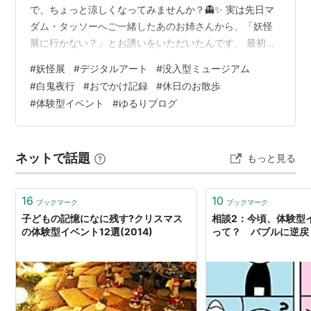
で、ちょっと涼しくなってみませんか？👻✨ 実は先日マ
ダム・タッソーへご一緒したあのお姉さんから、「妖怪
展に行かない？」とお誘いをいただいたんです。 最初は
「お孫さんと行くのかな…？」なんて思っていたら、な
#
妖怪展
#
デジタルアート
#
没入型ミュージアム
んと私と行きたいとのこと！笑 声をかけてもらえてとっ
#
白鬼夜行
#
おでかけ記録
#
休日のお散歩
ても嬉しかったです☺️ 私自身、あんまり怖すぎるのはち
#
体験型イベント
#
ゆるりブログ
ょっと苦手なのですが…（笑） 今回は没入型デジタルア
ートミュージアムということで、「子どもたちも楽しめ
そうな場所ならきっと怖くないはず！」と確信。 お姉さ
ネットで話題
もっと見る
んとの楽しいおしゃべり＆ランチも…
16
10
ブックマーク
ブックマーク
子どもの記憶になに残す?クリスマス
相談2：今頃、体験型
の体験型イベント12選(2014)
って？ バブルに逆戻