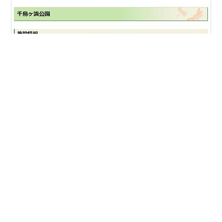
suetch（スエッチ）です 来週に迫ってきました 久々の
イベントへの参加 主催者より イベントの案内が送られて
きたため みなさんにご案内します （今回で最後の”く・
ど・い”案内です）
★★★★★★★★★★★★★★★★★★★★★★★★
屋号 ：グレース～佐用の恵み～ 出展日：10/23（日）
#
ロハスパークたつの
#
体験型イベント
（10/22は出展してませんのでご注意を！！） ブース：
#
ニホンミツバチ
#
グレース～佐用の恵み～
#
赤紫蘇
28
#
Rick Springfield
#
Love Somebody
#
小泉今日子
★★★★★★★★★★★★★★★★★★★★★★★★
#
里芋
↓ 場所（ナビ等、開催場所の検索情報） 列車なら JR姫
新線）本竜野駅で下車 徒歩１８分（1.5km） ※列車の本
数が少ないのでご注意ください ↓ チラシ-1 ↓ チラシ-2