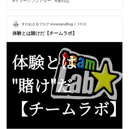
#
イマーシブシアター
#
旅行記
ます。 東に住まう謎解きクラスタの皆さんもフェスやら
なんやらで 関西へ遠征する機会は多いことと存じます
が、 やっぱり遠征のついでに観光したいよね？？？？ せ
っかく遠…
•
すのおさるブログ snowsaruBlog
3年前
体験とは賭けだ【チームラボ】