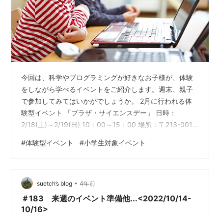
今回は、科学やプログラミングが好きなお子様が、体験
をしながら学べるイベントをご紹介します。週末、親子
で参加してみてはいかがでしょうか。 2月に行われる体
験型イベント 「プラザ・サイエンスデー」 日時：
2/18(土)～2/19(日) 10：00～15：00 場所：〒213-0014
神奈川県川崎市高津区新作1-19-1川崎市民プラザ 参加
#
体験型イベント
#
小学生対象イベント
費：300円～1,000円 (じっくりラボコーナーは事前申し
込みが必要です。) URL：https://www.kawasaki-
shiminplaza.jp/event/detail?id=9365 川崎市民プラザで
•
科学の魅力に一日中触れられるイベント。お子さ…
suetch’s blog
4年前
＃183 来週のイベント準備他...<2022/10/14-
10/16>