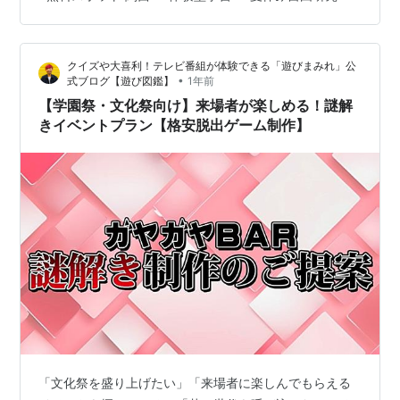
辺のおすすめ工場見学スポットを紹介します。 📚 目次
関西の工場見学・社会科見学の魅力と楽しみ方 【関西・
大阪】大人も子どもも楽しめる人気工場見学…
クイズや大喜利！テレビ番組が体験できる「遊びまみれ」公
•
式ブログ【遊び図鑑】
1年前
【学園祭・文化祭向け】来場者が楽しめる！謎解
きイベントプラン【格安脱出ゲーム制作】
「文化祭を盛り上げたい」「来場者に楽しんでもらえる