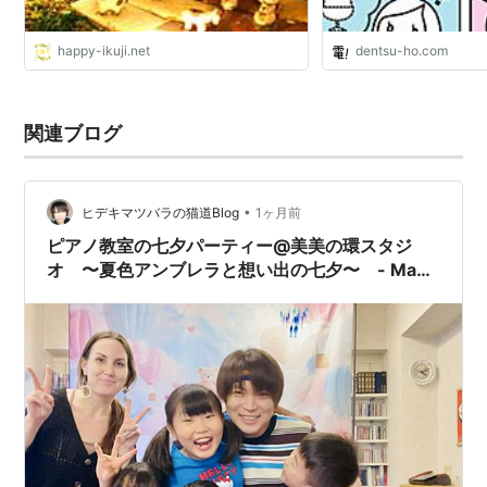
happy-ikuji.net
dentsu-ho.com
関連ブログ
•
ヒデキマツバラの猫道Blog
1ヶ月前
ピアノ教室の七夕パーティー@美美の環スタジ
オ 〜夏色アンブレラと想い出の七夕〜 - Make
A Wish -