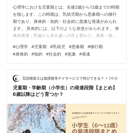
心理学における児童期とは、生後2歳から12歳までの時期
を指します。この時期は、乳幼児期から思春期への移行
期であり、身体的・知的・社会的に急激な発達がみられ
ます。 具体的には、以下のような発達がみられます。 身
体的発達：乳歯から永久歯への生え変わり、身長・体重
の増加、運動能力の向上など知的発達：言葉の習得、思
#
心理学
#
児童期
#
乳幼児
#
思春期
#
移行期
考力・理解力の向上、学習能力の向上など社会的発達：
#
身体的
#
知的
#
社会的
#
急激
#
発達
親や家族から友人や教師へと中心となる人間関係の変
化、社会性や協調性の向上など児童期は、その後の人生
に大きな影響を及ぼす時期です。この時期に適切な経験
や教育を受けることで、健全な心身の発達を促すことが
•
言語聴覚士は放課後等デイサービスで何ができる？
5年前
できます。 児童期の発達に影響を与える要因と…
児童期・学齢期（小学生）の発達段階【まとめ】
6歳以降はどう育つか？