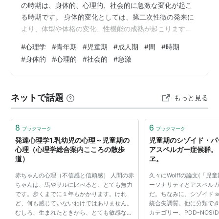
の時期は、身体的、心理的、社会的に急激な変化が起こ
る時期です。 身体的変化としては、第二次性徴の発来に
より、体型や体格の変化、性機能の成熟が起こります。
また、体力の増強や筋肉量の増加、骨格の成長などによ
#
心理学
#
青年期
#
児童期
#
成人期
#
間
#
時期
り、運動能力も向上します。 心理的変化としては、自我
#
身体的
#
心理的
#
社会的
#
急激
意識や自己同一性の確立が起こります。また、異性への
関心が高まり、恋愛や友情などの人間関係が複雑化しま
す。 社会的変化としては、学校教育や就職などの社会参
ネットで話題
もっと見る
加が始まります。また、親元から自立し、独立を目指す
ようになります。 青年期は、人生において…
8
6
ブックマーク
ブックマーク
発達心理学1.乳幼児の心理～児童期の
児童期のシゾイド・パ
心理（心理学総合案内こころの散歩
アスペルガー症候群。 
道）
ヱ。
赤ちゃんの心理（不信感と信頼感） 人間の赤
久々にWolffの論文(「
ちゃんは、馬やサルに比べると、とても無力
ーソナリティとアスペルガ
です。歩くまでに１年もかかります。けれ
だ。ちなみに、シゾイド sch
ど、何も感じていないわけではありません。
統合失調質。他に分類で
むしろ、生まれたときから、とても敏感なこ
カテゴリー、PDD-NOS(D