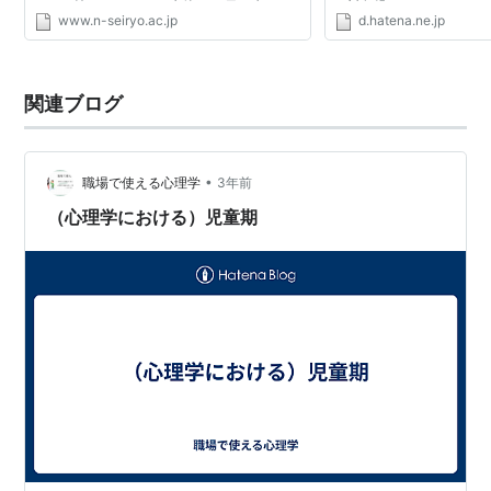
ころを持っています。 生後2、3日の赤ちゃ
の対象児にふさわしいの
www.n-seiryo.ac.jp
d.hatena.ne.jp
んでも、単純な絵よりも、人間の顔の絵を好
れには、生後1年以内にそ
んで見ます。また、...
値下の自閉性症候群が...
関連ブログ
•
職場で使える心理学
3年前
（心理学における）児童期