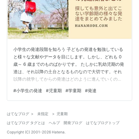
小学生の発達段階を知ろう 子どもの発達を勉強している
と様々な文献やデータを目にします。しかし、どれも 0
歳～ 6 歳までのものばかりです。 たしかに乳幼児期の発
達は、それ以降の土台となるものなので大切です。それ
以降の就学してからの発達はどのように進んでいくので
しょうか？今回は特に小学生にポイントを絞って説明し
#
小学生の発達
#
児童期
#
学童期
#
発達
ます。 小学生の発達段階を知ろう 小学生の「○○時期」
とは？ ギャングエイジ？ ギャングエイジっていつまで続
くの？ ６～１２歳は何が育つ時期なの？ 児童期の発達段
はてなブログ
>
未指定
>
児童期
階 ことば（言語発達） 音韻意識の発達 気持ち・対人
はてなブログ タグとは
ヘルプ
開発ブログ
はてなブログトップ
（社会性の発達） 自分と他者への意識 判断基準の獲得
からだ（身長＆体重の…
Copyright (C) 2001-
2026
Hatena.