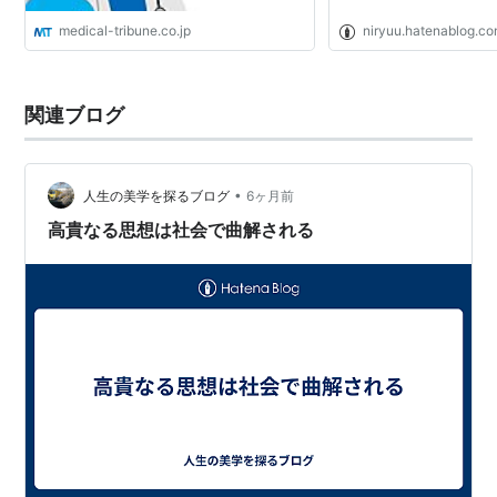
medical-tribune.co.jp
niryuu.hatenablog.c
関連ブログ
•
人生の美学を探るブログ
6ヶ月前
高貴なる思想は社会で曲解される