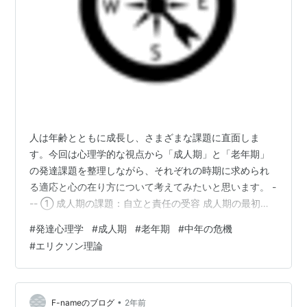
人は年齢とともに成長し、さまざまな課題に直面しま
す。今回は心理学的な視点から「成人期」と「老年期」
の発達課題を整理しながら、それぞれの時期に求められ
る適応と心の在り方について考えてみたいと思います。 -
-- ① 成人期の課題：自立と責任の受容 成人期の最初の
課題は、保護される立場から脱し、自立した大人として
#
発達心理学
#
成人期
#
老年期
#
中年の危機
社会の一員になることです。 学生時代を終え、就職して
#
エリクソン理論
納税義務を果たし、結婚を通じて親から独立し、さらに
子どもが生まれれば扶養責任も発生します。 この時期に
は、以下のようなライフイベントが発生します。 職業選
択 家庭形成 社会的責任（親・会社・地域社会など）への
•
F-nameのブログ
2年前