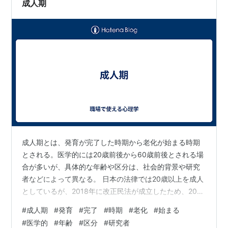
成人期
成人期とは、発育が完了した時期から老化が始まる時期
とされる。医学的には20歳前後から60歳前後とされる場
合が多いが、具体的な年齢や区分は、社会的背景や研究
者などによって異なる。 日本の法律では20歳以上を成人
としているが、2018年に改正民法が成立したため、2022
年4月1日からは18歳に引き下げられる。 成人期の特徴
#
成人期
#
発育
#
完了
#
時期
#
老化
#
始まる
は、以下のようなものが挙げられます。 身体的発達が安
#
医学的
#
年齢
#
区分
#
研究者
定し、生殖年齢や筋力などがピークを迎える。社会的責