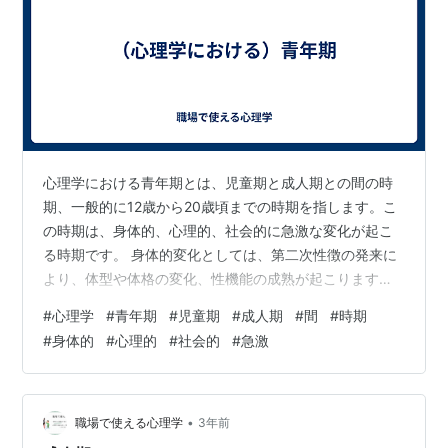
心理学における青年期とは、児童期と成人期との間の時
期、一般的に12歳から20歳頃までの時期を指します。こ
の時期は、身体的、心理的、社会的に急激な変化が起こ
る時期です。 身体的変化としては、第二次性徴の発来に
より、体型や体格の変化、性機能の成熟が起こります。
また、体力の増強や筋肉量の増加、骨格の成長などによ
#
心理学
#
青年期
#
児童期
#
成人期
#
間
#
時期
り、運動能力も向上します。 心理的変化としては、自我
#
身体的
#
心理的
#
社会的
#
急激
意識や自己同一性の確立が起こります。また、異性への
関心が高まり、恋愛や友情などの人間関係が複雑化しま
す。 社会的変化としては、学校教育や就職などの社会参
加が始まります。また、親元から自立し、独立を目指す
•
職場で使える心理学
3年前
ようになります。 青年期は、人生において…