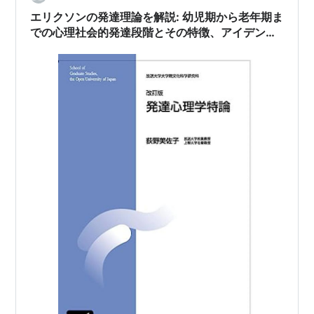
対応 一方、成人後期（中年期）に…
エリクソンの発達理論を解説: 幼児期から老年期ま
での心理社会的発達段階とその特徴、アイデンテ
ィティと自己実現の探求に焦点を当てた分析。
（発達心理学特論第1回）♯放送大学講義録