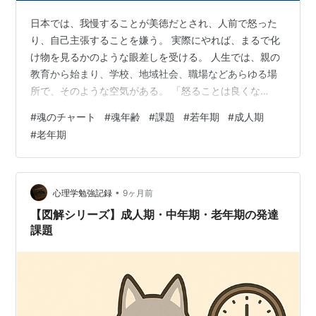
日本では、我慢することが美徳だとされ、人前で怒った
り、自己主張することを嫌う。 実際にやれば、まるで化
け物を見るかのような眼差しを受ける。 人生では、親の
教育から始まり、学校、地域社会、職場などあらゆる場
所で、そのような空気がある。 「怒ることは良くな
い」、「人の気持ちを考えろ」、「あなただって悪い点
#
魂のチャート
#
魂年齢
#
課題
#
若年期
#
成人期
がある。」、「迷惑をかけるな」、「人のことを優先し
#
老年期
よう」、「人の期待を裏切ってはいけない。」 これらの
言葉は、魂年齢的に言えば、老年期の人々の考え方だ。
だから、どこまでも正しいことのように思える。どこま
でも、尊いように思える。 しかし、実態は違う。 これら
•
心理学勉強記録
9ヶ月前
を若年期の魂たちが、利己的に、打算的に利…
【図解シリーズ】成人期・中年期・老年期の発達
課題