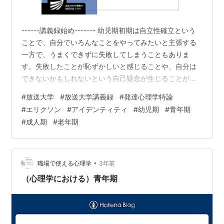
------講義録始め------- 幼児期初期は自立性確立という
ことで、自分でいろんなことをやってみたいと主張する
一方で、うまくできずに失敗してしまうこともありま
す。失敗したことが恥ずかしいと感じることや、自分は
できないかもしれないという自己疑念が生じることがあ
ります。幼児期の後半は「罪悪感」という時期で、なぜ
#
放送大学
#
放送大学講義録
#
発達心理学特論
ならどうしてといった質問を盛んにすることからも知ら
#
エリクソン
#
アイデンティティ
#
幼児期
#
青年期
れています。この時期は、積極的に世界に関わろうとす
#
成人期
#
老年期
る一方で、何か悪いことをしてしまったかもしれないと
いう罪悪感が芽生えることがあり、その両極の中で揺れ
動きます。学童期は「勤勉性対劣等感」として知られ、
学校で新しい知識を獲得し、一生懸命努…
•
職場で使える心理学
3年前
（心理学における）青年期