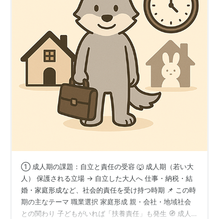
① 成人期の課題：自立と責任の受容 🐺 成人期（若い大
人） 保護される立場 → 自立した大人へ 仕事・納税・結
婚・家庭形成など、社会的責任を受け持つ時期 📌 この時
期の主なテーマ 職業選択 家庭形成 親・会社・地域社会
との関わり 子どもがいれば「扶養責任」も発生 🧭 成人