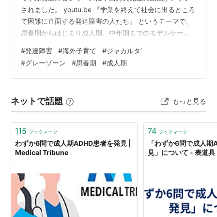
されました。 youtu.be 『学業を終えて社会に出るところ
で困難に直面する発達障害の人たち』 というテーマで、
思春期からはじまり成人期、中年期までのモデルケース
で語られてる部分などとても良かったです。 また、グレ
#
発達障害
#
海外子育て
#
ジャカルタ’
ーゾーンの考え方、診断の考え方 どうもいろいろモヤモ
#
グレーゾーン
#
思春期
#
成人期
ヤしていたのですが、 動画始めの方で説明されており、
今までのいろいろ読んだり見たりしてきた１年間でした
が、 このお話が一番納得できました。 モヤモヤしてる方
ネットで話題
もっと見る
は是非ご覧ください～。
115
74
ブックマーク
ブックマーク
わずか6問で成人期ADHD患者を発見 |
「わずか6問で成人期A
Medical Tribune
見」について - 表道具