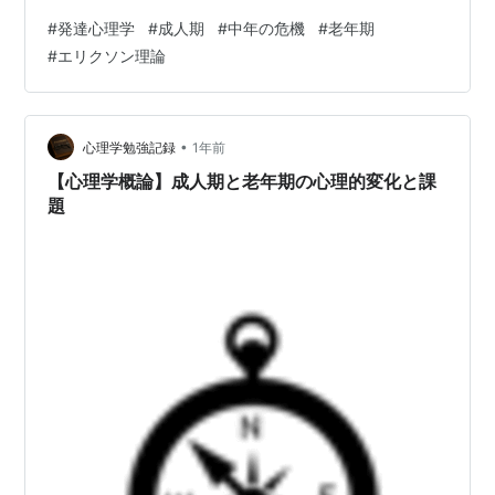
後期（30代〜40代） 身体・精神の変化に向き合う 生活
#
発達心理学
#
成人期
#
中年の危機
#
老年期
スタイルと役割の再構築 若手育成・家庭内役割・健康管
#
エリクソン理論
理の重要性が増す ② 中年期の転換：「中年の危機」 🦊
レビンソンのライフサイクル理論中年期は「移行期」が
特に重要。 💥 中年の危機を引き起こす要因 キャリア上
の変化（昇進、停滞、リストラ） 子どもの問題・親の介
•
心理学勉強記録
1年前
護など家…
【心理学概論】成人期と老年期の心理的変化と課
題