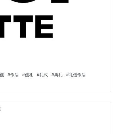
儀
#
作法
#
儀礼
#
礼式
#
典礼
#
礼儀作法
さ
前