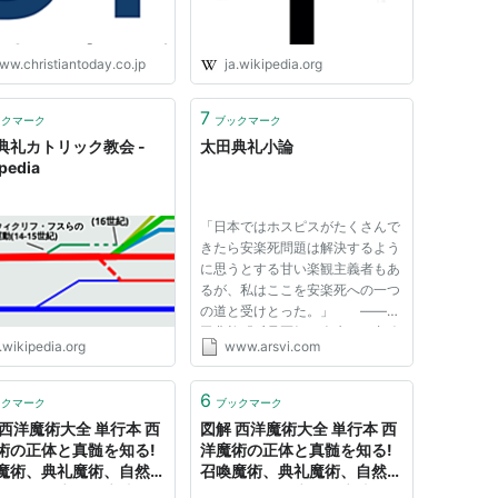
ww.christiantoday.co.jp
ja.wikipedia.org
7
ックマーク
ブックマーク
典礼カトリック教会 -
太田典礼小論
pedia
「日本ではホスピスがたくさんで
きたら安楽死問題は解決するよう
に思うとする甘い楽観主義者もあ
るが、私はここを安楽死への一つ
の道と受けとった。」 ――太
田典礼『反骨医師の人生』一九八
.wikipedia.org
www.arsvi.com
〇年 一．素描 安楽死・尊厳死に
関する歴史研究・思想史研究は、
これまで、米国オレゴン州、及び
6
ックマーク
ブックマーク
オランダを中心になされてきた...
 西洋魔術大全 単行本 西
図解 西洋魔術大全 単行本 西
術の正体と真髄を知る!
洋魔術の正体と真髄を知る!
魔術、典礼魔術、自然魔
召喚魔術、典礼魔術、自然魔
ドルイド魔術、魔法陣、
術、ドルイド魔術、魔法陣、