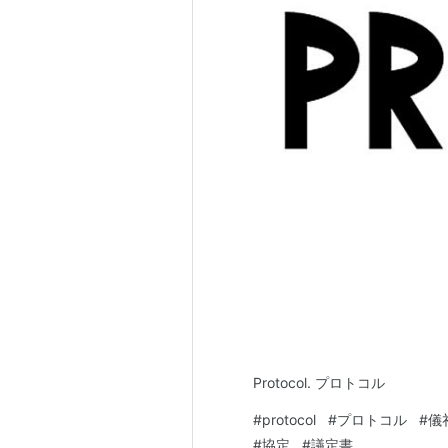
Protocol. プロトコル
#
protocol
#
プロトコル
#
儀
#
協定
#
議定書