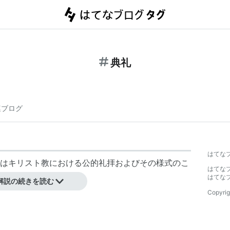
典礼
連ブログ
はてな
はキリスト教における公的礼拝およびその様式のこ
はてな
はてな
解説の続きを読む
Copyrig