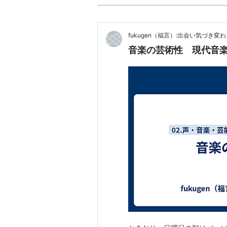
fukugen（福言）:出会い気づき変
音楽の芸術性 現代音