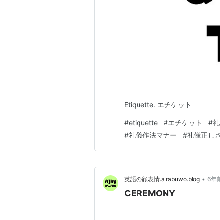
Etiquette. エチケット
#
etiquette
#
エチケット
#
礼
#
礼儀作法マナー
#
礼儀正し
•
英語の顔表情.airabuwo.blog
6年
CEREMONY