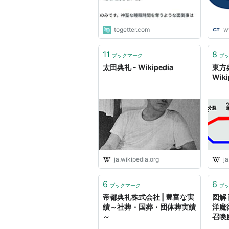
togetter.com
w
11
8
ブックマーク
ブ
太田典礼 - Wikipedia
東方
Wiki
ja.wikipedia.org
ja
6
6
ブックマーク
ブ
帝都典礼株式会社 | 豊富な実
図解
績～社葬・国葬・団体葬実績
洋魔
～
召喚
術、