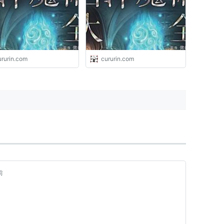
星、ソロモン王、マーリ
五芒星、ソロモン王、マーリ
豊富な図版とイラストで
ン 豊富な図版とイラストで
解説! | 魔術 7_Angels
詳細に解説! | 魔術
Seven_Angels
ururin.com
cururin.com
前