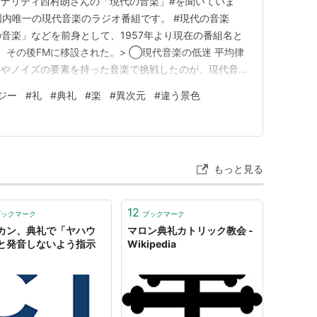
ナリティ西村朗さんの「現代の音楽」#を聞いていま
本国内唯一の現代音楽のラジオ番組です。 #現代の音楽
の音楽」などを前身として、1957年より現在の番組名と
、その後FMに移設された。> ◯現代音楽の低迷 平均律
然やノイズの要素を持った音楽で挑戦したのが、現代音楽
聴いたら理解できないように思われるでしょう。それ
ジー
#
礼
#
典礼
#
楽
#
異次元
#
違う景色
その元を知らなくては、当然のことです。 絵画などは
代芸術として、な…
もっと見る
12
ブックマーク
ブックマーク
カン、典礼で「ヤハウ
マロン典礼カトリック教会 -
と発音しないよう指示
Wikipedia