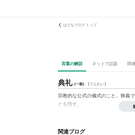
はてなブログ トップ
言葉の解説
ネットで話題
関
典礼
(
一般
)
【
てんれい
】
宗教的な公式の儀式のこと。狭義で
とを指す。
関連ブログ