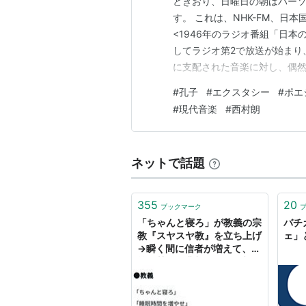
ときおり、日曜日の朝はパーソ
す。 これは、NHK-FM、日
<1946年のラジオ番組「日本
してラジオ第2で放送が始まり
に支配された音楽に対し、偶
です。 現代音楽は、いきなり
#
孔子
#
エクスタシー
#
ポエ
は、アンチとして現れたので、
#
現代音楽
#
西村朗
ともかく、音楽については、現
ネットで話題
355
20
ブックマーク
「ちゃんと寝ろ」が教義の宗
バチ
教『スヤスヤ教』を立ち上げ
ェ」
→瞬く間に信者が増えて、教
義・禁忌・典礼の整備、礼拝
所の設置、経典の編纂までや
り始めた