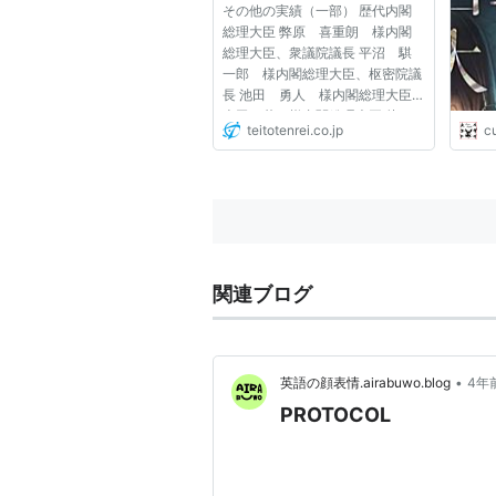
その他の実績（一部） 歴代内閣
五芒
総理大臣 弊原 喜重朗 様内閣
ン 
総理大臣、衆議院議長 平沼 騏
詳細に
一郎 様内閣総理大臣、枢密院議
長 池田 勇人 様内閣総理大臣
吉田 茂 様内閣総理大臣 片
teitotenrei.co.jp
c
山 哲 様内閣総理大臣 大平
正芳 様内閣総理大臣 三木 武
夫 様内閣総理大臣 福田 赳
夫 様内閣総理大臣 小渕 恵
三 様内閣...
関連ブログ
•
英語の顔表情.airabuwo.blog
4年
PROTOCOL