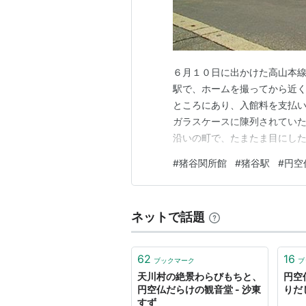
６月１０日に出かけた高山本線
駅で、ホームを撮ってから近く
ところにあり、入館料を支払い
ガラスケースに陳列されていた
沿いの町で、たまたま目にし
像でした（細入地域で２４体が
#
猪谷関所館
#
猪谷駅
#
円空
すが、北海道まで出向いていた
騨籠渡図」にも描かれていた籠
ネットで話題
62
16
ブックマーク
ブ
天川村の絶景わらびもちと、
円空
円空仏だらけの観音堂 - 沙東
りだ
すず