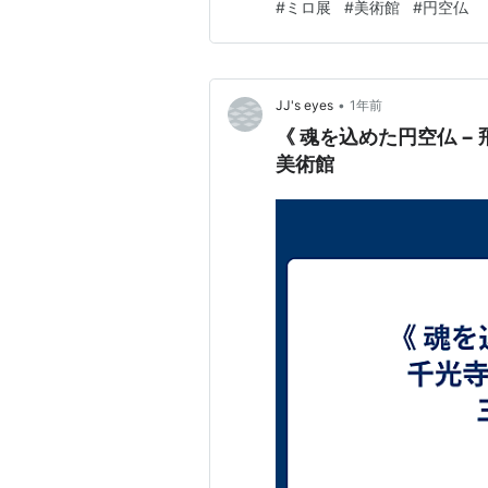
#
ミロ展
#
美術館
#
円空仏
天像や、ちっさい根付みたい
ルみたいに巨大な護法神などな
•
JJ's eyes
1年前
《 魂を込めた円空仏 −
美術館