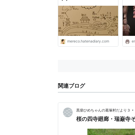
mereco.hatenadiary.com
e
関連ブログ
•
黒柴ひめちゃんの葛塚村だより３
桜の四寺廻廊・瑞巌寺