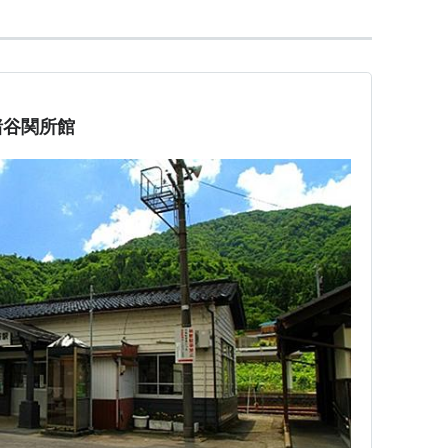
猪谷関所館