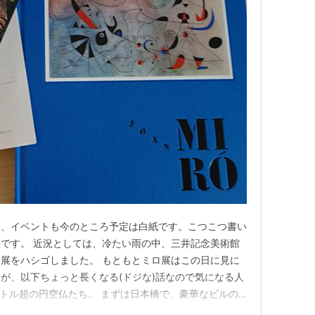
く、イベントも今のところ予定は白紙です。こつこつ書い
です。 近況としては、冷たい雨の中、三井記念美術館
展をハシゴしました。 もともとミロ展はこの日に見に
が、以下ちょっと長くなる(ドジな)話なので気になる人
ートル超の円空仏たち。 まずは日本橋で、豪華なビルの
ー七階まで上がって円空展会場へ。 柔らかい表情の弁