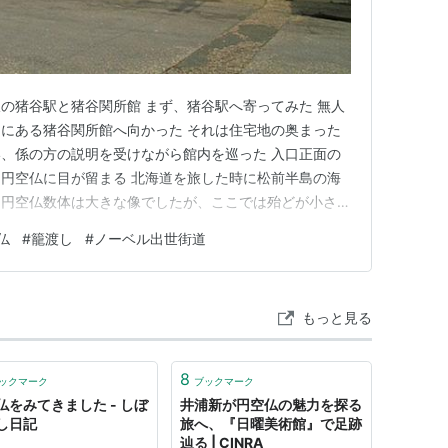
の猪谷駅と猪谷関所館 まず、猪谷駅へ寄ってみた 無人
にある猪谷関所館へ向かった それは住宅地の奥まった
、係の方の説明を受けながら館内を巡った 入口正面の
円空仏に目が留まる 北海道を旅した時に松前半島の海
た円空仏数体は大きな像でしたが、ここでは殆どが小さい
見つかっている） 円空上人は美濃国の生まれと訊きま
仏
#
籠渡し
#
ノーベル出世街道
ことに、今更ながら驚きますね 歌川広重の浮世絵「飛
渡し（向かって左側の列）…
もっと見る
8
ックマーク
ブックマーク
仏をみてきました - しぼ
井浦新が円空仏の魅力を探る
し日記
旅へ、『日曜美術館』で足跡
辿る | CINRA