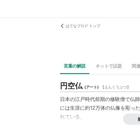
はてなブログ トップ
言葉の解説
ネットで話題
関
円空仏
(
アート
)
【
えんくうぶつ
】
日本の江戸時代前期の修験僧で仏師
には生涯に約12万体の仏像を彫った
れている。