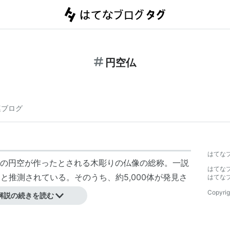
円空仏
連ブログ
はてな
の円空が作ったとされる木彫りの仏像の総称。一説
はてな
と推測されている。そのうち、約5,000体が発見さ
はてな
Copyrig
解説の続きを読む