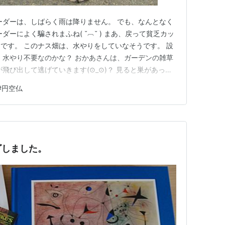
ーダーは、しばらく雨は降りません。 でも、なんとなく
ダーによく騙されまふね( ˘︹˘ ) まあ、戻って貧乏カッ
です。 このナス畑は、水やりをしていなそうです。 設
、水やり不要なのかな？ おかあさんは、ガーデンの雑草
飛び出して逃げていきます(⊙_⊙)？ 見ると巣があって
雑草を残して草むしりしました😊 （４月１５日） いよい
#
円空仏
です(❁´◡`❁) 拝観券発行所で、拝観券を購入して入
ゴしました。