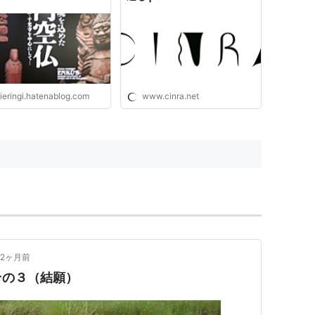
rieringi.hatenablog.com
www.cinra.net
2ヶ月前
その３（結願）