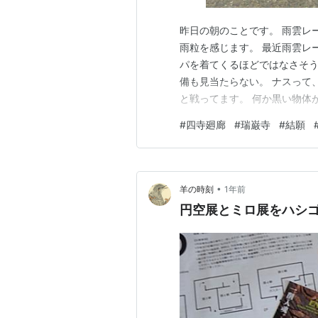
昨日の朝のことです。 雨雲レ
雨粒を感じます。 最近雨雲レー
パを着てくるほどではなさそう
備も見当たらない。 ナスって
と戦ってます。 何か黒い物体が
卵が九つあります⊙.☉ 周囲の
#
四寺廻廊
#
瑞巌寺
#
結願
よ、桜の四寺廻廊・結願の瑞巌寺
場、授与所で四寺廻廊…
•
羊の時刻
1年前
円空展とミロ展をハシ