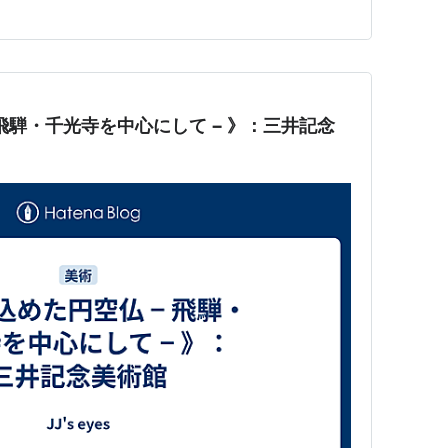
な仏像、パキッとミニマルな造形の迦楼羅にトーテムポー
ど、バリエーション豊か…
 飛騨・千光寺を中心にして − 》：三井記念