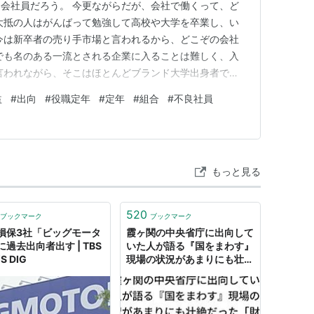
会社員だろう。 今更ながらだが、会社で働くって、ど
大抵の人はがんばって勉強して高校や大学を卒業し、い
今は新卒者の売り手市場と言われるから、どこぞの会社
でも名のある一流とされる企業に入ることは難しく、入
言われながら、そこはほとんどブランド大学出身者で占
経済活動を通じて、社会に貢献している。 製品を売って
益
#
出向
#
役職定年
#
定年
#
組合
#
不良社員
は社会的な活動となる。 そして社会貢献する中で、少
んばっている。 残念なが…
もっと見る
520
ブックマーク
ブックマーク
損保3社「ビッグモータ
霞ヶ関の中央省庁に出向して
過去出向者出す | TBS
いた人が語る『国をまわす』
S DIG
現場の状況があまりにも壮絶
だった「財務省はやっぱり強
い」「30年前とほとんど変
わらない」