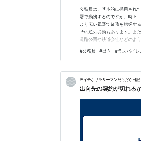
公務員は、基本的に採用され
署で勤務するのですが、時々
より広い視野で業務を把握す
その逆の異動もあります。ま
道路公団や鉄道会社などのよ
実態を行政に反映させるため
#
公務員
#
出向
#
ラスパイレ
の温床と言われますが、そん
そして、これらを「出向」とい
没イチなサラリーマンだらだら日記
出向先の契約が切れる