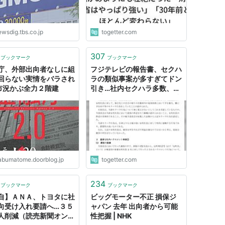
wsdig.tbs.co.jp
togetter.com
307
ブックマーク
ブックマーク
庁、外部出向者なしに組
フジテレビの報告書、セクハ
回らない実情をバラされ
ラの類似事案が多すぎてドン
: 市況かぶ全力２階建
引き…社内セクハラ多数、出
向社員に性的関係を迫る、出
演者からホテルに勧誘など枚
挙に暇がない
abumatome.doorblog.jp
togetter.com
234
ブックマーク
ブックマーク
自】ＡＮＡ、トヨタに社
ビッグモーター不正 損保ジ
向受け入れ要請へ…３５
ャパン 去年 出向者から可能
人削減（読売新聞オンラ
性把握 | NHK