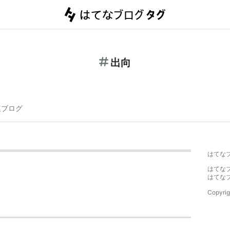
出向
連ブログ
はてな
はてな
はてな
Copyrig