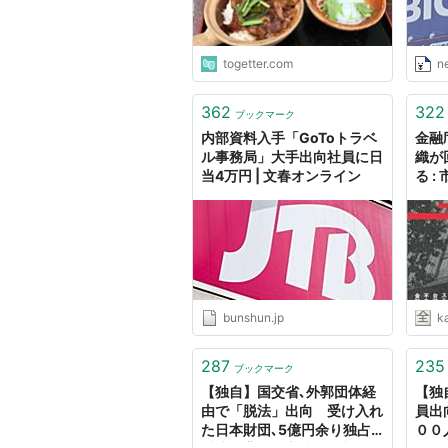
togetter.com
ne
362
322
ブックマーク
内部資料入手「GoToトラベ
金融
ル事務局」大手出向社員に日
織が
当4万円 | 文春オンライン
る 
bunshun.jp
k
287
235
ブックマーク
【独自】国交省､外郭団体経
【独
由で「脱法」出向 受け入れ
員出
た日本財団､5億円余り独占
００