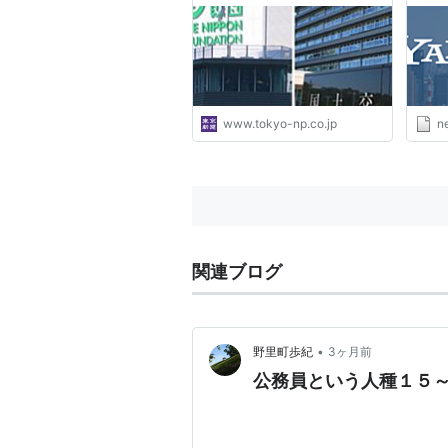
受注 背景に安倍元首相の発
イン）
言：東京新聞デジタル
www.tokyo-np.co.jp
n
関連ブログ
•
野里町歩紀
3ヶ月前
公務員という人種１５