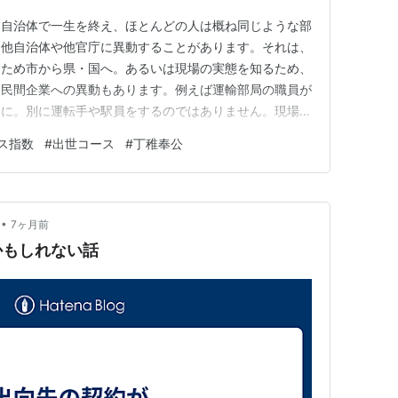
た自治体で一生を終え、ほとんどの人は概ね同じような部
、他自治体や他官庁に異動することがあります。それは、
るため市から県・国へ。あるいは現場の実態を知るため、
た民間企業への異動もあります。例えば運輸部局の職員が
うに。別に運転手や駅員をするのではありません。現場の
「官民」のパイプ役をするのです。よくこれが「天下り」
ス指数
#
出世コース
#
丁稚奉公
な恩恵に預かれるのは「上級」公務員だけでしょうか。
います。民間では、どちらか…
•
7ヶ月前
かもしれない話