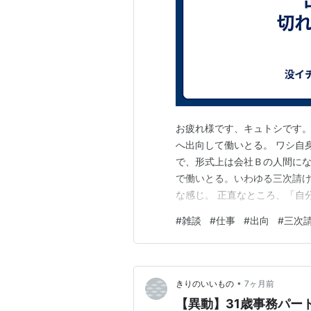
お疲れ様です、キュトシです。
へ出向して働いとる。 ワシ自
で、形式上は会社Ｂの人間に
で働いとる。いわゆる三次請け
な感じ。 正直なところ、「自
まにある。現場が変わる度に名
#
雑談
#
仕事
#
出向
#
三次
える。 それはさて置き、まぁ･
きた影響とやらで、今期末のタ
•
きりのいいもの
7ヶ月前
【異動】31歳事務パー