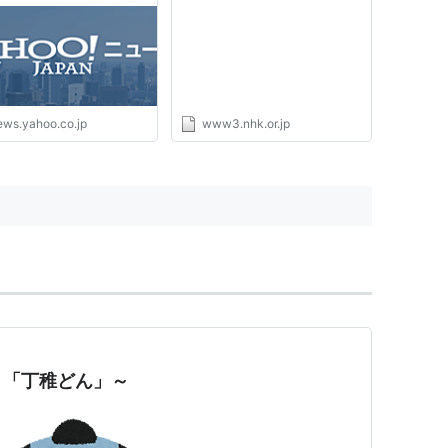
 - Yahoo!ニュース
ews.yahoo.co.jp
www3.nhk.or.jp
～「丁稚どん」～