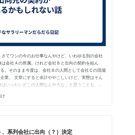
 さてワシの今のお仕事なんやけど、いわゆる別の会社
身は会社Ａの所属。けれど会社Ｂと出向の契約を結ん
なる。そのまま今度は、会社Ｂの人間として会社Ｃの現場
企業。 文章にすると余計ややこしいけど、実態はそん
分はいったいどこの人間なんやろな」と思うことも、た
乗る会社が変わるからの･･･。ぶっちゃけ、たまに間違
請け
･･時代、とでも言うんやろかね。 大きな仕事が減って
イミングで人を減らすか…
ト、系列会社に出向（？）決定