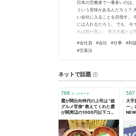
日本の労働者で一番多いのは、
ういう意味があるんだろう？ 
い会社に入ることを目指す。 
には入れるだろう。 でも、今
れば親が喜ぶ。 実力主義とは
められる。 会社はそれぞれの
#
会社員
#
会社
#
仕事
#
利
もサービスを提供しても、それ
#
労基法
しでも利益を最大化するようが
ネットで話題
768
587
ブックマーク
霞が関出向時代の上司は "超
大手
グルメ官僚" 教えてくれた霞
ー」に
が関周辺の1000円以下コス
NEW
パ最強ランチ！珠玉の10店
を紹介