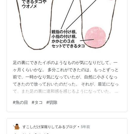
足の裏にできたイボのようなものが気になりだして、一
ヶ月くらいかな。 多分これができたのは、もっとずっと
前で、一時かなり気になっていたが、自然に小さくなっ
てきたので放っておいたのだった。 それが、最近になっ
て、また足の裏に違和感を感じるようになっていた。 触
っても膨らみがあり、押さえると痛い程度だったのが、
#
魚の目
#
タコ
#
切除
硬い場所を歩くと少し痛みを感じるようになってきた。
なんとなくではあるが、少しずつ膨らみが大きく、痛み
も強く感じられるようになって来ていたので、心配にな
•
っていた。 これは、所謂「魚の目」だろうと思って、数
すこしだけ深堀りしてみるブログ
5年前