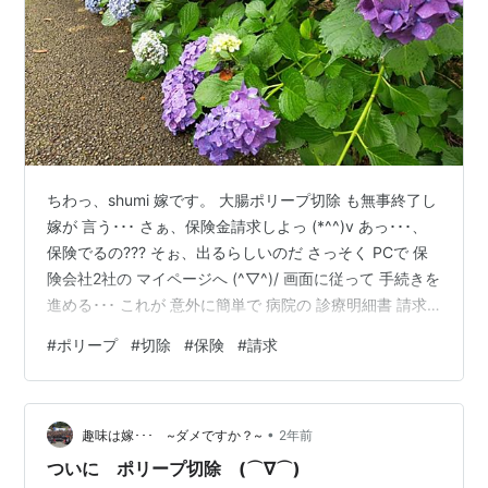
ちわっ、shumi 嫁です。 大腸ポリープ切除 も無事終了し
嫁が 言う･･･ さぁ、保険金請求しよっ (*^^)v あっ･･･、
保険でるの??? そぉ、出るらしいのだ さっそく PCで 保
険会社2社の マイページへ (^▽^)/ 画面に従って 手続きを
進める･･･ これが 意外に簡単で 病院の 診療明細書 請求
書 を アップロードしてぇ･･･ サクサク と進めることがで
#
ポリープ
#
切除
#
保険
#
請求
きた どうだろう 書類の写メ含めて 10分もかからずに 手
続き完了っ!!! あとは 保険金が おいくら入るのか 連絡待
ち (*^^)v それにしても 以前なら 電話をして 資料を請求
•
して 届いた書類に記入して 送り返して･･･…
趣味は嫁･･･ ~ダメですか？~
2年前
ついに ポリープ切除 (⌒∇⌒)