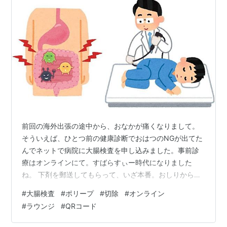
前回の海外出張の途中から、おなかが痛くなりまして。
そういえば、ひとつ前の健康診断でおはつのNGが出てた
んでネットで病院に大腸検査を申し込みました。事前診
療はオンラインにて。すばらすぃー時代になりました
ね。 下剤を郵送してもらって、いざ本番。おしりから何
かを入れるなんて・・・私にとっては初めての経験。心
#
大腸検査
#
ポリープ
#
切除
#
オンライン
臓が飛び出るくらい緊張して臨みました。 先生 「途中で
#
ラウンジ
#
QRコード
ポリープを見つけたら切っちゃうけど、自分の内臓って
見たい？」 私 「ぜしぜし。見たいです。よろしくお願い