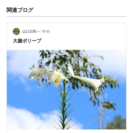
関連ブログ
•
山口日和
1年前
大腸ポリープ