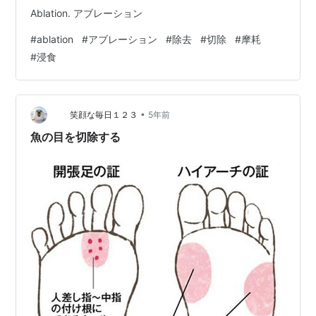
Ablation. アブレーション
#
ablation
#
アブレーション
#
除去
#
切除
#
摩耗
#
浸食
•
笑顔な毎日１２３
5年前
魚の目を切除する