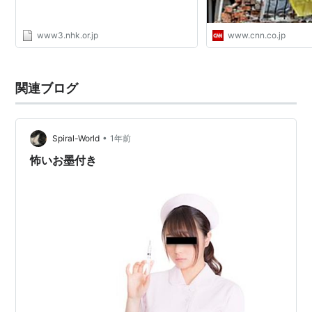
www3.nhk.or.jp
www.cnn.co.jp
関連ブログ
•
Spiral-World
1年前
怖いお墨付き