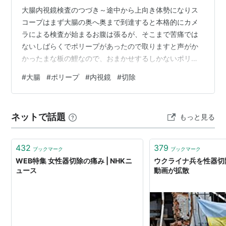
大腸内視鏡検査のつづき～途中から上向き体勢になりス
コープはまず大腸の奥へ奥まで到達すると本格的にカメ
ラによる検査が始まるお腹は張るが、そこまで苦痛では
ないしばらくでポリープがあったので取りますと声がか
かったまな板の鯉なので、おまかせするしかないポリー
プがあれば切除するとは事前に聞いていたので、あった
#
大腸
#
ポリープ
#
内視鏡
#
切除
か～、となにか複雑な気持ちになったちなみに、ポリー
プが良性かどうかは生検により2週間後に判明するポリー
プ以外には特に問題もなく検査は無事終了したそのあと
ネットで話題
もっと見る
大腸の内部や内視鏡で切除した画像を見ながら説明を受
けたポリープを切除した跡は十二指腸腫瘍の時と同じよ
うにクリップで止血されていたあとは病理検査の結果…
432
379
ブックマーク
ブックマーク
WEB特集 女性器切除の痛み | NHKニ
ウクライナ兵を性器切
ュース
動画が拡散