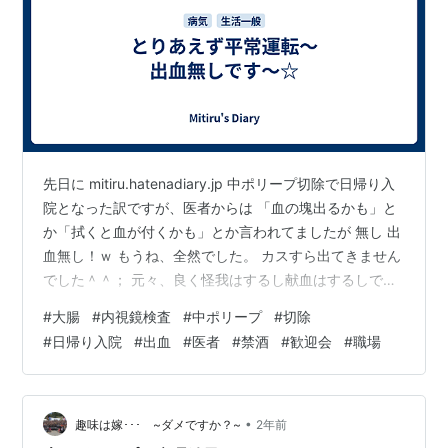
先日に mitiru.hatenadiary.jp 中ポリープ切除で日帰り入
院となった訳ですが、医者からは 「血の塊出るかも」と
か「拭くと血が付くかも」とか言われてましたが 無し 出
血無し！ｗ もうね、全然でした。 カスすら出てきません
でした＾＾； 元々、良く怪我はするし献血はするしで血
が減るのには身体に抵抗力が有り、出血自体も早く止ま
#
大腸
#
内視鏡検査
#
中ポリープ
#
切除
る方なんですよね。 5ｍｍの怪我なんて、外皮でも直ぐ
#
日帰り入院
#
出血
#
医者
#
禁酒
#
歓迎会
#
職場
直るし。 なのでそんなに心配してませんでしたが、まさ
か全然とはｗ 「一週間は禁酒ね」「絶対ね」と言われて
ましたが・・・飲酒いけるか？＾＾； 実は明日は異動先
の今の職場での歓迎会なんですよね。 まあでも何かあっ
•
趣味は嫁･･･ ~ダメですか？~
2年前
て…