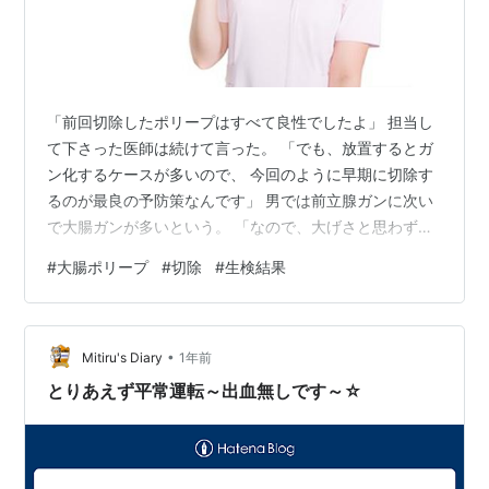
「前回切除したポリープはすべて良性でしたよ」 担当し
て下さった医師は続けて言った。 「でも、放置するとガ
ン化するケースが多いので、 今回のように早期に切除す
るのが最良の予防策なんです」 男では前立腺ガンに次い
で大腸ガンが多いという。 「なので、大げさと思わず、
毎年欠かさずに健診を受けて下さい」 健診は毎年きちん
#
大腸ポリープ
#
切除
#
生検結果
と受けるが、 大腸カメラやポリープ切除が頻繁になるの
は、 かなりイヤだなぁ。 朝から複雑な心境で病院を出
た。
•
Mitiru's Diary
1年前
とりあえず平常運転～出血無しです～☆