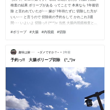
検査の結果 ポリープがある ってことで 本来なら 1年後切
除 と言われていたが･･･ 嫁が 1年待たずに 切除した方が
いい･･･ と言うので 切除術の予約をして かれこれ3週
間･･･ いよいよ 切除っ!! (*^^)v 当然 大腸内視鏡検査と同
じように 前日から 食事制限 で 腸内洗浄を行う･･･ (;^ω^)
#
ポリープ
#
大腸
#
内視鏡
#
切除
前日の朝食から 始まる!! そぉ、病院で買った 3食分を摂
取する 朝食･･･鶏と玉子の雑炊 昼食･･･大根とじゃがいも
の鶏そぼろあんかけがゆ 夕食･･･煮込みハンバーグとおか
•
ゆ 朝食 昼食は 薄味 (;^ω^) 夕食の煮込みハ…
趣味は嫁･･･ ~ダメですか？~
2年前
予約っ!! 大腸ポリープ切除 (^_^)v