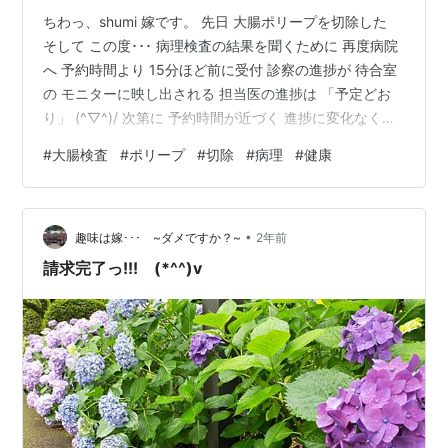
ちわっ、shumi 嫁です。 先日 大腸ポリープを切除した
そして この度･･･ 病理検査の結果を聞くために 再度病院
へ 予約時間より 15分ほど前に受付 診察の進捗が 待合室
の モニターに映し出される 担当医の進捗は 「予定どお
り」 (^▽^)/ 次第に 予約時間が近づく 進捗に変化なく
「予定どおり」 そして 次の瞬間 「20分遅れ」 (;^ω^) そ
#
大腸検査
#
ポリープ
#
切除
#
病理
#
健康
の表示は しばらく続いた･･･ そして しばらくして 「予定
どおり」に まだ 受付番号は 表示されない･･･ 再び 「20
分遅れ」 になったが 間もなく 「予定どおり」 (^▽^;) そ
•
して 受付番号が表示された (^▽^)/ 診察室前で待つ…
趣味は嫁･･･ ~ダメですか？~
2年前
請求完了っ!!! (*^^)v