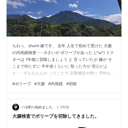
ちわっ、shumi 嫁です。 去年 人生で初めて受けた 大腸
の内視鏡検査･･･ 小さいが ポリープがあった (;^ω^) ドク
ターは 1年後に切除しましょう と 言っていたが 嫁が そ
こまで待たずに 半年後くらいに 取った方が 安心だよ
と･･･ そんなもんか ってことで 定期健診の時に 予約を決
意 (^_^)v そして 今月末に 切除の予約っ!! 例によって 腸
#
ポリープ
#
大腸
#
内視鏡
#
切除
内洗浄のため 切除日 前日の朝から 食事制限 病院から 提
供される食事 3食で過ごし 翌朝から 大量に水分を摂る
(;^ω^) ･･･と言っても 1リットルで 腸内がきれいになれば
•
実質1.5リットル程度 さぁ～て 月末の切除に向けて…
ハゼ釣り始めました。
3年前
大腸検査でポリープを切除してきました。