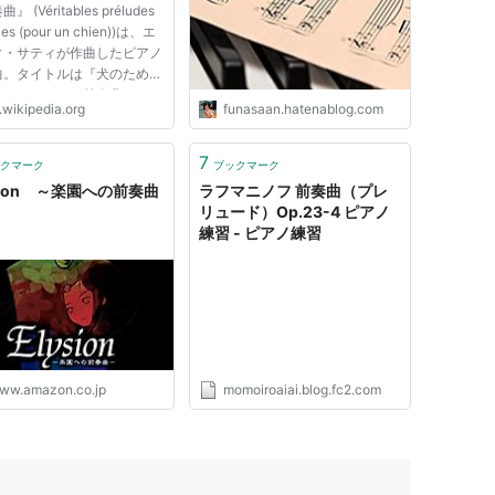
 (Véritables préludes
ues (pour un chien))は、エ
ク・サティが作曲したピアノ
曲。タイトルは『犬のための
にぶよぶよした前奏曲』や
.wikipedia.org
funasaan.hatenablog.com
のためのしまりのない真正な
曲』などと表記される。
2年に作曲された『犬のための
7
クマーク
ブックマーク
よとした前奏曲』をデュ...
sion ～楽園への前奏曲
ラフマニノフ 前奏曲（プレ
リュード）Op.23-4 ピアノ
練習 - ピアノ練習
ww.amazon.co.jp
momoiroaiai.blog.fc2.com