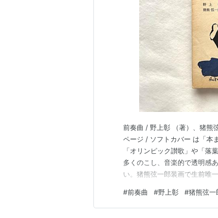
前奏曲 / 野上彰 （著）、猪熊弦一郎
ページ / ソフトカバー は「本まる
「オリンピック讃歌」や「落
多くのこし、音楽的で透明感
い。猪熊弦一郎装画で生前唯
#
前奏曲
#
野上彰
#
猪熊弦一