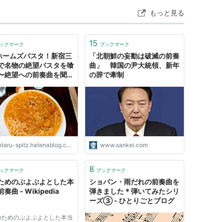
もっと見る
15
ックマーク
ブックマーク
Oホームズパスタ！新宿三
「北朝鮮の妄動は破滅の前奏
で名物の絶望パスタを喰
曲」 韓国の尹大統領、新年
〜絶望への前奏曲を聞
の辞で牽制
- これはとある100kg
バーの男が美味しいもの
べながら痩せるまでのダ
ット成功物語である
taru-spitz.hatenablog.com
www.sankei.com
8
ックマーク
ブックマーク
ためのぶよぶよとした本
ショパン・雨だれの前奏曲を
奏曲 - Wikipedia
弾きました＊弾いてみたシリ
ーズ③ - ひとりごとブログ
のためのぶよぶよとした本当