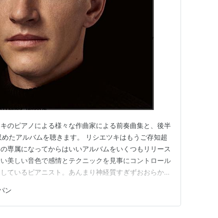
ツキのピアノによる様々な作曲家による前奏曲集と、後半
収めたアルバムを聴きます。 リシエツキはもうご存知超
ンの専属になってからはいいアルバムをいくつもリリース
ない美しい音色で感情とテクニックを見事にコントロール
出しているピアニスト。あんまり神経質すぎずおおらかな
、3月23日はリシエツキの誕生日です。30歳になられ
パン
私と同じ誕生日です。私もおめでとう。誕生日に音楽を聴
て、このアルバム、前半…