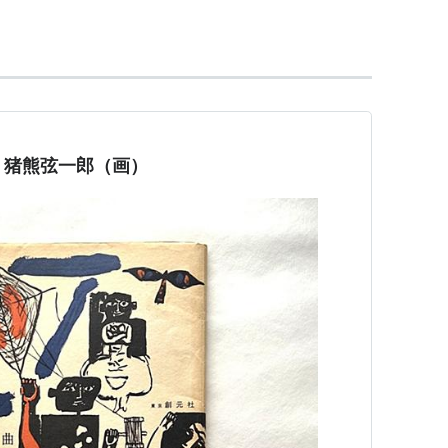
と組み合わせた
世紀以降は導入的性格をもたない独立的な作品
各幕の序曲。
）、猪熊弦一郎（画）
解けの水が春の―を奏でる」