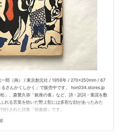
（画） / 東京創元社 / 1956年 / 270x250mm / 67
さんかくしかく」で販売中です。 hon034.stores.jp
葉松」、森繁久弥「銀座の雀」など、詩・訳詞・童謡を数
あふれる言葉を紡いだ野上彰には多彩な顔があったみた
一刊行された詩集『前奏曲』です。
郎