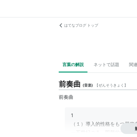
はてなブログ トップ
言葉の解説
ネットで話題
関
前奏曲
(
音楽
)
【
ぜんそうきょく
】
前奏曲
1
（１）導入的性格をもつ器楽
一五世紀ごろ、即興的な器楽