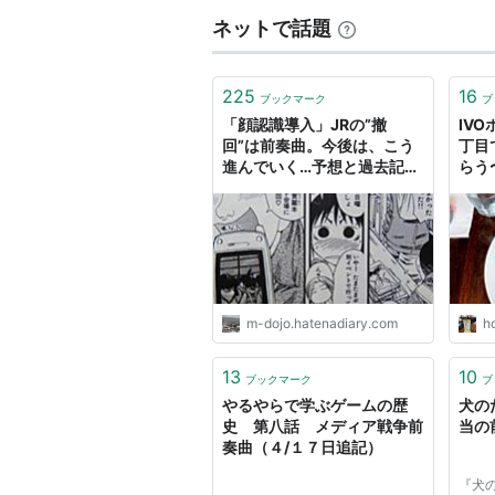
ネットで話題
225
16
ブックマーク
ブ
「顔認識導入」JRの”撤
IV
回”は前奏曲。今後は、こう
丁目
進んでいく…予想と過去記事
らう
リンク集 - INVISIBLE
け〜 
Dojo. ーQUIET &
オー
COLORFUL PLACE-
を食
イエ
m-dojo.hatenadiary.com
ho
13
10
ブックマーク
ブ
やるやらで学ぶゲームの歴
犬の
史 第八話 メディア戦争前
当の前
奏曲（４/１７日追記）
『犬