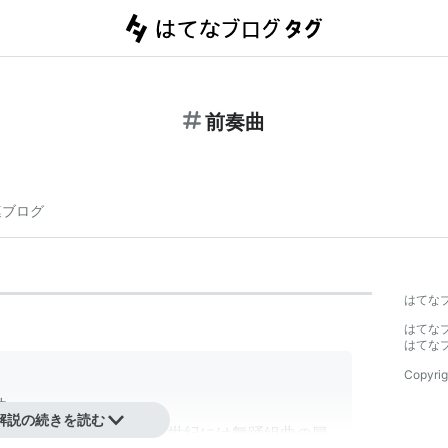
前奏曲
連ブログ
はてな
はてな
はてな
Copyrig
曲。
解説の続きを読む
曲として現れ、一七、八世紀には舞踊組曲の冒