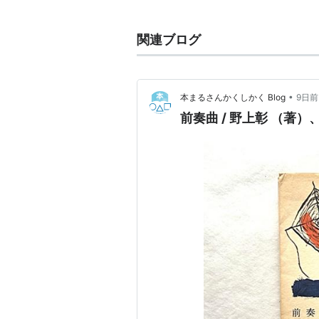
頭楽章として、また、フーガ
形式で盛んに作られた。一九
関連ブログ
も多い。
プレリュード
（２）オペラの全体あるいは
•
本まるさんかくしかく Blog
9日前
前奏曲 / 野上彰 （著
2 事件や物事の始まり。「雪
大辞泉