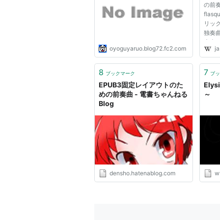
の前奏曲』
flasq
リッ
独奏
本当
oyoguyaruo.blog72.fc2.com
ja
『犬
前奏
191
8
7
ブックマーク
ブッ
ぶよぶ
EPUB3固定レイアウトのた
Ely
めの前奏曲 - 電書ちゃんねる
～
Blog
densho.hatenablog.com
w