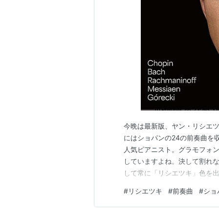
今晩は最新版、ヤン・リシエ
にはショパンの24の前奏曲を
人気ピアニスト。グラモフォ
していますよね。決して割れ
して常に「リシエツキ」色を
雰囲気も好きです。さて、今日
#
リシエツキ
#
前奏曲
#
ショ
ましたね、おめでとう！実は
き続けられる幸せに感謝。 さ