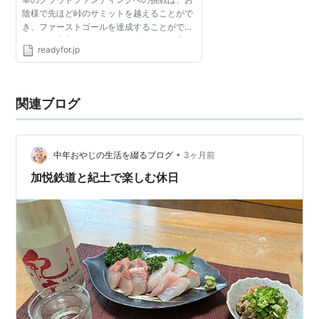
陰様で先ほど峠のサミットを越えることがで
き、ファーストゴールを達成することができ
ました！本当にありがとうございます！心よ
readyfor.jp
り御礼申し上げます。 このクラウドファンデ
ィングは、多くの...
関連ブログ
•
中年おやじの生活を綴るブログ
3ヶ月前
加悦鉄道と紀土で楽しむ休日