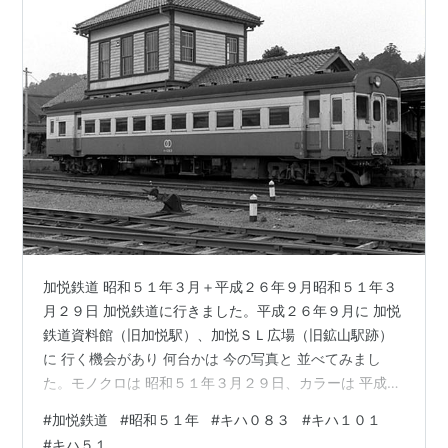
加悦鉄道 昭和５１年３月＋平成２６年９月昭和５１年３
月２９日 加悦鉄道に行きました。平成２６年９月に 加悦
鉄道資料館（旧加悦駅）、加悦ＳＬ広場（旧鉱山駅跡）
に 行く機会があり 何台かは 今の写真と 並べてみまし
た。モノクロは 昭和５１年３月２９日、カラーは 平成２
６年９月 です。 キハ０８３ 客車改造 昭和５１年３月キ
#
加悦鉄道
#
昭和５１年
#
キハ０８３
#
キハ１０１
ハ０８３ 客車改造 平成２６年９月キハ１０１ 片ボギー
#
キハ５１