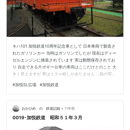
キハ101 加悦鉄道10周年記念車として 日本車両で製造さ
れたガソリンカー 当時はガソリンでしたが 現在はディー
ゼルエンジンに換装されています 実は動態保存されてお
り 自走できる片ボギー台車の車両はここだけとのこと 大
きく見えますが 実は１２ｍ程しかありません …前の写真
と変わらないのでは？ いえ、前の窓が４枚です キハユニ
#
加悦SL広場
#
加悦鉄道
51気動車 ユニと付いていますので 実は荷物車、郵便輸送
車 前方に荷物室が見えます 多分すごいレアなのかな 古
いパンフレットが 運転台になります 簡素な作り キハ083
•
気動車 この形を見て「ピン」と来たら かなりの鉄オタで
おかひめ の 鉄道記録
11年前
す 実はこの車両は普通の客車「オハ62」を魔改造して…
0019-加悦鉄道 昭和５１年３月