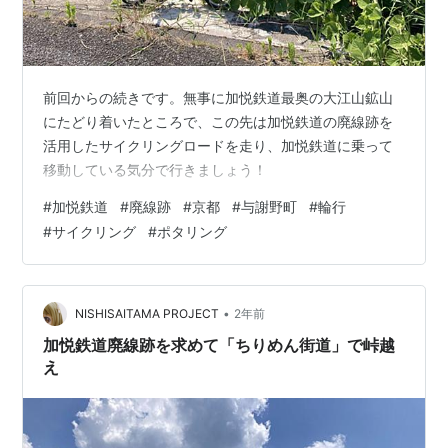
前回からの続きです。無事に加悦鉄道最奥の大江山鉱山
にたどり着いたところで、この先は加悦鉄道の廃線跡を
活用したサイクリングロードを走り、加悦鉄道に乗って
移動している気分で行きましょう！
#
加悦鉄道
#
廃線跡
#
京都
#
与謝野町
#
輪行
#
サイクリング
#
ポタリング
•
NISHISAITAMA PROJECT
2年前
加悦鉄道廃線跡を求めて「ちりめん街道」で峠越
え