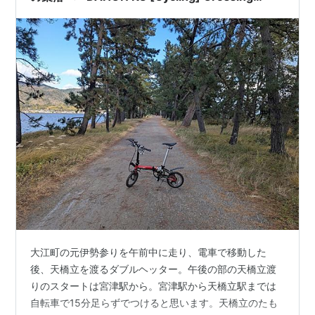
Amanohashidate to the village of Kaya
大江町の元伊勢参りを午前中に走り、電車で移動した
後、天橋立を渡るダブルヘッター。午後の部の天橋立渡
りのスタートは宮津駅から。宮津駅から天橋立駅までは
自転車で15分足らずでつけると思います。天橋立のたも