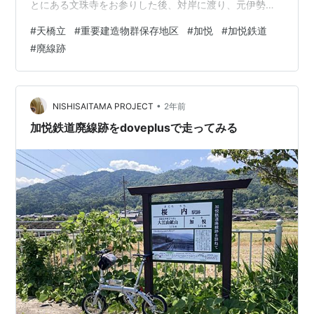
とにある文珠寺をお参りした後、対岸に渡り、元伊勢籠
神社にお参り。与謝野町方面に走り、重要建造物群保存
#
天橋立
#
重要建造物群保存地区
#
加悦
#
加悦鉄道
地区である加悦の集落に向かいます。加悦の集落を散策
#
廃線跡
した後、加悦鉄道の廃線跡のサイクリングロードを走っ
て与謝野駅まで行き戻りました。 ランキング参加中自転
車 A double-header, a morning ride to Motoise Shrine in
Oe Town, followed b…
•
NISHISAITAMA PROJECT
2年前
加悦鉄道廃線跡をdoveplusで走ってみる