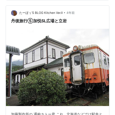
た」というのは「この辺の駅で降りて、適当に峠越えれ
ばなんとかなるだろ」ぐらいの計画です。相変わらずの
•
無計画な旅程ですね(とはいえ閑散区間の鉄道ダイヤ、確
たーぼぅ’S BLOG Kitchen Ver.Ⅱ
4年前
実に途中離脱可能なエスケープルート、それと通過する
丹後旅行⑤加悦SL広場と立岩
予定の道路の交通量だけは、事…
加藤製作所の 通称カトー君 これ…北海道などでは駅舎と