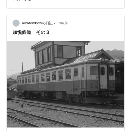
昭和５１年３月キハ１０１ 片ボギー 平成２６年９月 キ
ハ５１ 昭和５１年３月ＤＢ２０１ 昭和５１年３月ＤＣ３
５１ 昭和５１年３月客車たち ハ１０ 昭和５１年３月ハ
２１ 昭和５１年３月ハ４９９５ 昭和５１年３月ＳＬたち
•
awatembowの日記
18年前
２ 昭…
加悦鉄道 その３