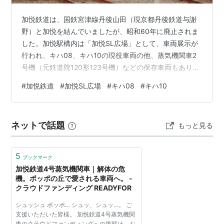
加悦鉄道は、国鉄宮津線丹後山田（現京都丹後鉄道与謝
野）と加悦を結んでいましたが、昭和60年に廃止されま
した。加悦駅構内は「加悦SL広場」として、車両展示が
行われ、キハ08、キハ10の現役車両の他、蒸気機関車2
号機（元鉄道院120形123号機）などの保存車両もありま
した。廃止間近にキハ08に乗りました。駅出発時に加速
#
加悦鉄道
#
加悦SL広場
#
キハ08
#
キハ10
する以外、次駅までほぼ惰行で転がっていく省エネ運転
でした。このためか、全線5.7kmに17分を要し、表定速
度は20km/hでした。気動車の塗装は一見国鉄気動車と同
ネットで話題
もっと見る
じですが、クリーム色が国鉄より少し白っぽいです。 加
悦鉄道キハ08 加悦駅昭和60年頃 加悦鉄道キハ10 丹後山
田駅？昭和…
5
ブックマーク
加悦鉄道4号蒸気機関車｜解体の危
機。ポッポの丘で愛される車両へ。 -
クラウドファンディング READYFOR
シュッシュ ポッポ… シュッ、シュッ…。 ご
支援いただいた皆様。 加悦鉄道4号蒸気機関
車のクラウドファンディングへの挑戦は、お