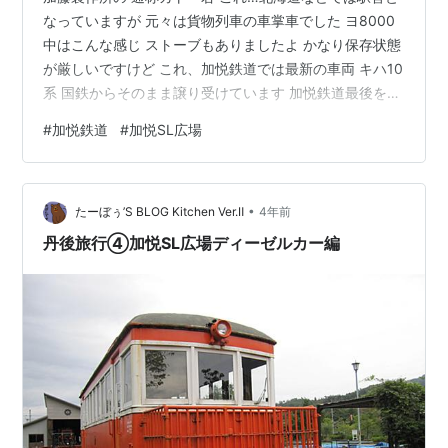
なっていますが 元々は貨物列車の車掌車でした ヨ8000
中はこんな感じ ストーブもありましたよ かなり保存状態
が厳しいですけど これ、加悦鉄道では最新の車両 キハ10
系 国鉄からそのまま譲り受けています 加悦鉄道最後を飾
って走っていました この日の工程は終了 この日も京丹後
#
加悦鉄道
#
加悦SL広場
市の宿に宿泊 夕食プランで格安でしたが なんと鍋焼きう
どんという… 翌朝は立岩に行ってまいりました この柱状
節理の岩がなんとも言えないですね
•
たーぼぅ’S BLOG Kitchen Ver.Ⅱ
4年前
丹後旅行④加悦SL広場ディーゼルカー編