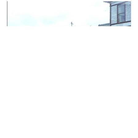
以前にも加悦鉄道を載せています。 ⇒加悦鉄道 -
awatembowの日記 (hatenadiary.com) ここには何回か
行っています。前の記事より以前に初めて訪れています
（1976年2月）。そのときの画像をこのたび再現するこ
とが出来ました。 ところで今日の京都新聞の記事による