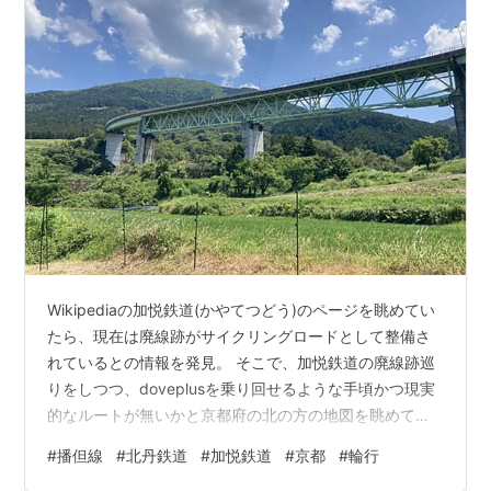
Wikipediaの加悦鉄道(かやてつどう)のページを眺めてい
たら、現在は廃線跡がサイクリングロードとして整備さ
れているとの情報を発見。 そこで、加悦鉄道の廃線跡巡
りをしつつ、doveplusを乗り回せるような手頃かつ現実
的なルートが無いかと京都府の北の方の地図を眺めてみ
ると、良い感じなルートがふわっとできあがったので、
#
播但線
#
北丹鉄道
#
加悦鉄道
#
京都
#
輪行
チャリ担いで行ってきました。「ふわっとできあがっ