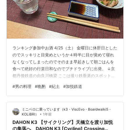
ランキング参加中お酒 4/25（土） 金曜日に休肝日とした
のでスッキリと目覚めというか４時半に目が覚めて寝れ
なくなってしまったのでそのまま早起きして朝ごはんを
食べて絶好の行楽日和なのでプチドライブに出発。 ↓京
都丹後鉄道の由良川橋梁 ここは撮り鉄垂涎のスポット
で、近くのローソンに来たのでチャットGPTに「由良川
#
男の料理
#
晩酌
#
紀土
#
加悦鉄道
橋梁を列車が通る時刻を教えて」と聞いたら５分後に通
過する列車があったので携帯でパチリ。チャットGPTっ
てほんと便利ですわ。 ホントはもっと近くによって一眼
ミニベロに乗っています（k3・ViscEvo・Boardwalki5・
レフでしっかりと撮れば映えるんですけどね。 さて、ド
•
KOLiBRI）
1年前
ライブしながら辿り着いたのは京都府与謝野町にある
DAHON K3 【サイクリング】天橋立を渡り加悦
「加悦（かや）鉄道資料館」。中年お…
の集落へ DAHON K3 [Cycling] Crossing