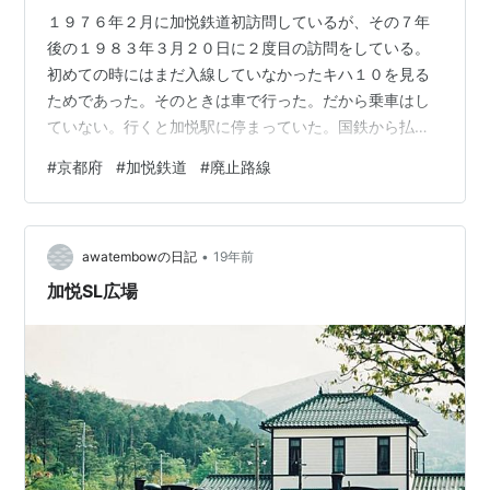
１９７６年２月に加悦鉄道初訪問しているが、その７年
後の１９８３年３月２０日に２度目の訪問をしている。
初めての時にはまだ入線していなかったキハ１０を見る
ためであった。そのときは車で行った。だから乗車はし
ていない。行くと加悦駅に停まっていた。国鉄から払い
下げを受けたそれなりに古い車両だが、キハ０８に比べ
#
京都府
#
加悦鉄道
#
廃止路線
ると軽快な感じがした。昔は家の近くを走る国鉄奈良線
でも走っていたのでそんな珍しくも思わなかったが、こ
のころにはすでに国鉄からはすべて引退しこんなところ
•
まで行かなければ見られなくなっていた。数年後にはそ
awatembowの日記
19年前
れも見られなくなるとはまだ知る由もなかった。 以前の
加悦SL広場
加悦鉄道の記事→加悦鉄道 - awatembow…