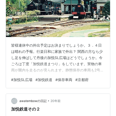
皆様連休中の外出予定はお決まりでしょうか。３．４日
は晴れの予報。行楽日和に家族で外出？ 関西の方なら少
し足を伸ばして丹後の加悦SL広場はどうでしょうか。今
ごろは丁度「加悦鉄道まつり」をしています。実物の車
両が園内を走るのが見られます。静態保存の車両も2号機
関車や元南海電車など多彩なものが置いてありファンと
#
加悦SL広場
#
加悦鉄道
#
保存車両
#
京都府
しても何度でも見飽きないラインナップです。私は10年
前の連休中に家族と行っています。そのときより展示車
両が増えて、閉鎖された宝塚ファミリーランドからやっ
•
てきた103号蒸気機関車と京都N電5号が仲間に加わって
awatembowの日記
20年前
います。また一度行かなくては。ただ残念な点は鉄道で
加悦鉄道その２
はアクセスしにくいことです。道の駅が隣…