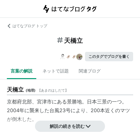
はてなブログ トップ
天橋立
このタグでブログを書く
言葉の解説
ネットで話題
関連ブログ
天橋立
(
地理
)
【
あまのはしだて
】
京都府
北部、
宮津市
にある景勝地。
日本三景
の一つ。
2004年に襲来した台風23号により、200本近くのマツ
が倒木した。
解説の続きを読む