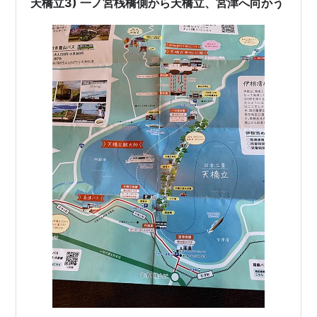
天橋立3) 一ノ宮桟橋側から天橋立、宮津へ向かう