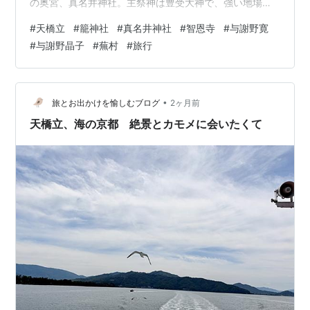
の奥宮、真名井神社。主祭神は豊受大神で、強い地場エ
ネルギーを持つことでも有名です。 籠神社（このじんじ
#
天橋立
#
籠神社
#
真名井神社
#
智恩寺
#
与謝野寛
ゃ） 奥宮 真名井神社（まないじんじゃ） 智恩寺（ちお
#
与謝野晶子
#
蕪村
#
旅行
んじ） 天橋立 散策へ 日本三景碑 与謝野寛、晶子の歌碑
知恵の松 雲井の松 名水百選 磯清水 天橋立神社 蕪村の句
碑 お土産と特急はしだて 籠神社（このじんじゃ） 籠神
社（古称 吉佐宮 よさのみや） 御祭神 彦火明命（ひこほ
•
旅とお出かけを愉しむブログ
2ヶ月前
あかりのみこ…
天橋立、海の京都 絶景とカモメに会いたくて