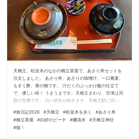
天橋立、松並木のなかの橋立茶屋で、あさり丼セットを
注文しました。 あさり丼、あさりの味噌汁、一口蕎麦、
もすく酢、香の物です。 汁だくのぶっかけ飯の仕立て
で、優しい味！ うまうまです。天橋立まわり、宮津は貝
類の宝庫です。 白い砂浜が続きます。天橋立駅に近い、
この辺りは夏は海水浴で賑わうビーチになるとのこと。
#
旅日記2026
#
天橋立
#
松並木を歩く
#
あさり丼
美しい！外海の煌めく波。内海側の凪は穏やかです。 砂
#
橋立茶屋
#
白砂のビーチ
#
磯清水
#
天橋立神社
州の中程に、天橋立神社がありました。そこに井戸があ
#
猫！
ります。『磯清水』と呼ばれ、海の中の砂洲にあるの
に、真水が湧き出ている不思議さ！ 日本百名水の一つに