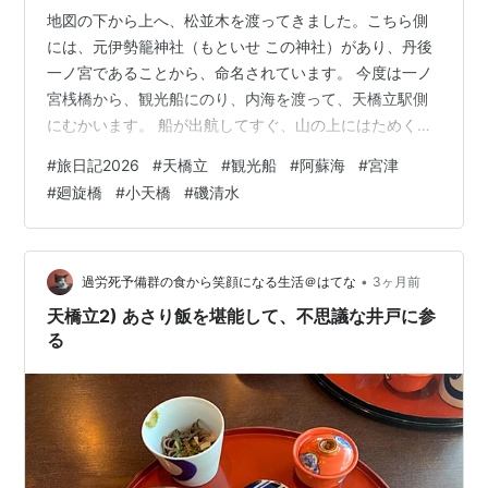
地図の下から上へ、松並木を渡ってきました。こちら側
には、元伊勢籠神社（もといせ この神社）があり、丹後
一ノ宮であることから、命名されています。 今度は一ノ
宮桟橋から、観光船にのり、内海を渡って、天橋立駅側
にむかいます。 船が出航してすぐ、山の上にはためく鯉
のぼり。股覗きで有名な笠松公園があります。時間の予
#
旅日記2026
#
天橋立
#
観光船
#
阿蘇海
#
宮津
定にて、これは、翌日のお楽しみです。 穏やかな阿蘇海
#
廻旋橋
#
小天橋
#
磯清水
に、１本の道の様にみえる、天橋立。 あ、鳥居がみえ
る！ これは天橋立神社、磯清水井戸がある場所の、内海
からの鳥居です。美しい守りの鳥居。 阿蘇海から、大天
橋を経て、臨む外海。天橋立は壁ではなく、水の行き来
•
過労死予備群の食から笑顔になる生活＠はてな
3ヶ月前
があるのが、分かります。 天橋立駅側で…
天橋立2) あさり飯を堪能して、不思議な井戸に参
る