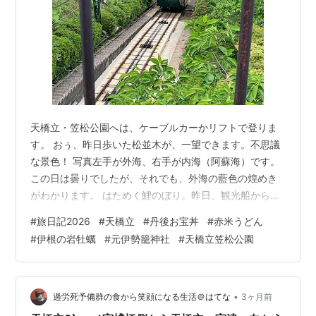
天橋立・笠松公園へは、ケーブルカーかリフトで登りま
す。 おぅ、昨日歩いた松並木が、一望できます。不思議
な景色！ 写真左手が外海、右手が内海（阿蘇海）です。
この日は曇りでしたが、それでも、外海の藍色の煌めき
がわかります。 はためく鯉のぼり。昨日、観光船から見
えていたのは、これでした。背後の石段を百段余り登れ
#
旅日記2026
#
天橋立
#
丹後お宝丼
#
赤米うどん
ば、成相寺方面へ向かうこともできるそう。 保護柵の間
#
伊根の岩牡蠣
#
元伊勢籠神社
#
天橋立笠松公園
から、天橋立桟橋側をズームすると、砂州が広がり、伸
びているのがわかります。潮流をうけ、人の手もあり、
砂州はそれぞれの幅を守っているのが、面白いです。 こ
んな形に写真をとると、緑の水龍が、小首を傾げている
•
過労死予備群の食から笑顔になる生活＠はてな
3ヶ月前
ようにも、みえませんか？（ニッコリ） 1…