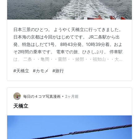
日本三景のひとつ。 ようやく天橋立に行ってきました。
日本海の京都は今回がはじめてです。 JR二条駅から出
発、特急はしだて1号。 8時43分発、10時39分着。およ
そ2時間の乗車です。 電車での旅、ひさしぶり。 停車駅
は、 二条・・亀岡・・薗部・・綾部・・福知山・・大
江・・宮津・・天橋立 はじめての特急はしだて。ハッピ
#
天橋立
#
カモメ
#
旅行
ーに気分よく出発したいのでグリーンを予約。 5列、合
計15シート。こぢんまり、車内は静かで快適そのもの。
グリーンにして正解。 さて、宮津を過ぎてからいっきに
•
車窓は「日本海」。 ついに到着！ 丹鉄、京丹後鉄道。タ
毎日の４コマ写真漫画
2ヶ月前
ンゴ、響きがすてき。 バイク乗り専用トレイン。兵庫県
天橋立
豊岡行き。 黄色で…