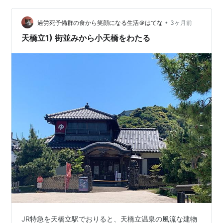
選ばれていますが、飲用は禁止です。手水にとった指先
を、自己責任で舐めてみると？ うん。真水…
•
過労死予備群の食から笑顔になる生活＠はてな
3ヶ月前
天橋立1) 街並みから小天橋をわたる
JR特急を天橋立駅でおりると、天橋立温泉の風流な建物