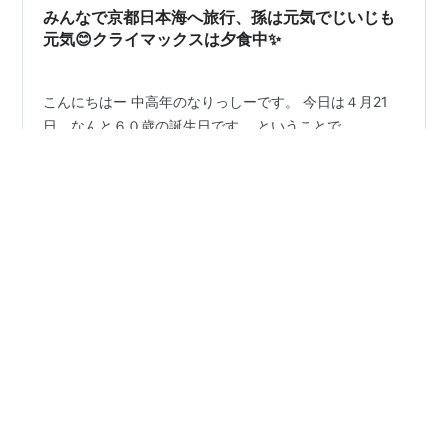
ります 階段を上がった先の 天蓋山大谷寺に参拝 本…
みんなで京都日本海へ旅行、孫は元気でじいじも
元気😊クライマックスは夕食中✨