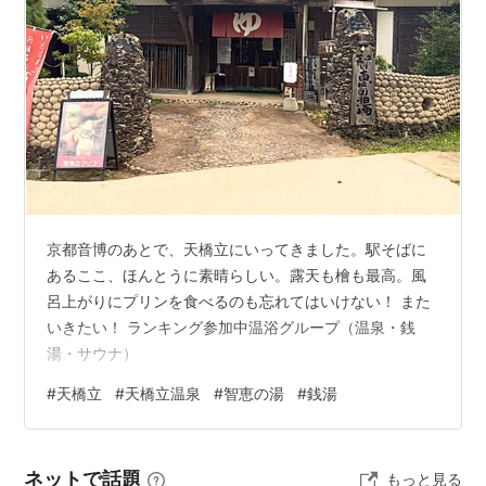
とされる12本の愛称を公募、「九世戸の松」「智
恵の松」などの命名がされたそうです。
小天橋は、切戸によって遮断され、さらに南東
に延びる部分で、約800メートルにわたり約1,200
本のマツがあり、文珠とは回旋橋で、大天橋とは
橋によってつながり、浜辺にはハマナスが自生し
ています。夏は海水浴場として人気が高く、阿蘇
海側は舟遊びや魚釣り等にも利用されています。
京都音博のあとで、天橋立にいってきました。駅そばに
あるここ、ほんとうに素晴らしい。露天も檜も最高。風
第二小天橋は水路を隔てて小天橋に対する地域
呂上がりにプリンを食べるのも忘れてはいけない！ また
で、さらに傘松地区は成相山の中腹にあり、天橋
いきたい！ ランキング参加中温浴グループ（温泉・銭
立を眼下に見おろすことができます。股のぞきの
湯・サウナ）
場所としても有名です。
#
天橋立
#
天橋立温泉
#
智恵の湯
#
銭湯
付近一帯は若狭湾国定公園の中核部でもあり、
観光都市宮津のシンボルとなっています。
ネットで話題
もっと見る