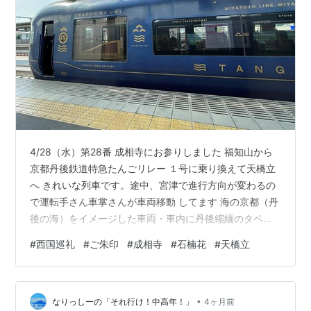
4/28（水）第28番 成相寺にお参りしました 福知山から
京都丹後鉄道特急たんごリレー １号に乗り換えて天橋立
へ きれいな列車です。途中、宮津で進行方向が変わるの
で運転手さん車掌さんが車両移動 してます 海の京都（丹
後の海）をイメージした車両・車内に丹後縮緬のタペス
トリー 天橋立桟橋 ～🛳️～一宮桟橋…成相寺・成相寺パノ
#
西国巡礼
#
ご朱印
#
成相寺
#
石楠花
#
天橋立
ラマ展望所・弁天山展望台… 笠松茶屋…元伊勢籠神社…
一宮桟橋＝🚴🏻‍♀️🚴🏻‍♀️天橋立🚴🏻‍♀️＝天橋立桟橋 天橋立桟橋 智
恩寺 マイカーやケーブルと登山電車で参詣されるのが一
•
般的ですが、私は、ケーブル府中駅の横からの古道を辿
なりっしーの「それ行け！中高年！」
4ヶ月前