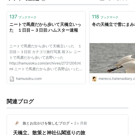
http://www.pref.kyoto.jp/koen-
annai/ama.html
137
118
ブックマーク
ブックマーク
ニートで馬鹿だから歩いて天橋立いっ
冬の天橋立で雪にまみれ
天橋立駅 京都丹後鉄道（宮豊線）
た １日目～３日目:ハムスター速報
京都府宮津市文珠
にある、
京都丹後鉄道
の駅。→
天橋
立駅
ニートで馬鹿だから歩いて天橋立いった １
日目～３日目 カテゴリ旅行写真 前スレ ニー
トで馬鹿だから歩いて吉野いった
○
リスト
：
駅キーワード
http://hamusoku.com/archives/2721206.ht
ml ニートで馬鹿だから歩いて高野山いった
http://hamusoku.com/archives/2658579.ht
hamusoku.com
mereco.hatenadiary.
ml ニートで馬鹿だから歩いてお伊勢参りした
http://hamusoku.com/archi...
関連ブログ
•
旅とお出かけを愉しむブログ
2ヶ月前
天橋立、散策と神社仏閣巡りの旅