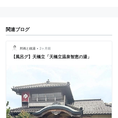
ちなみに地元
丹後
の人は
天橋立
の事を「はしたて」と呼
ぶ事が多い。
天橋立は、安芸の
宮島
、陸奥の
松島
と並ぶ日本三
関連ブログ
景としても有名で、その絶景はのべ3.2キロメート
ル、幅は20〜170メートルの砂嘴によって形成さ
れており、これが宮津湾と阿蘇海を分断し、わず
•
邦画と銭湯
2ヶ月前
かに文珠の切り戸によって両水面が通じていま
【風呂グ】天橋立「天橋立温泉智恵の湯」
す。
天橋立公園は、砂嘴である大天橋、小天橋、第
二小天橋と、これらの地域が展望できる傘松の4つ
の地区からなります。大天橋は江尻から南西に潮
流に沿ってできた長さ2,400メートルの砂嘴で、
約3,700本のマツが成育しており、特に名木には、
古くから「千貫松」「夫婦松」などの愛称がつけ
られていましたが、平成6年には新たに老松、奇松