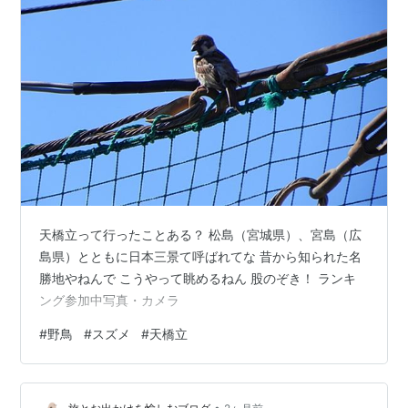
天橋立って行ったことある？ 松島（宮城県）、宮島（広
島県）とともに日本三景て呼ばれてな 昔から知られた名
勝地やねんで こうやって眺めるねん 股のぞき！ ランキ
ング参加中写真・カメラ
#
野鳥
#
スズメ
#
天橋立
•