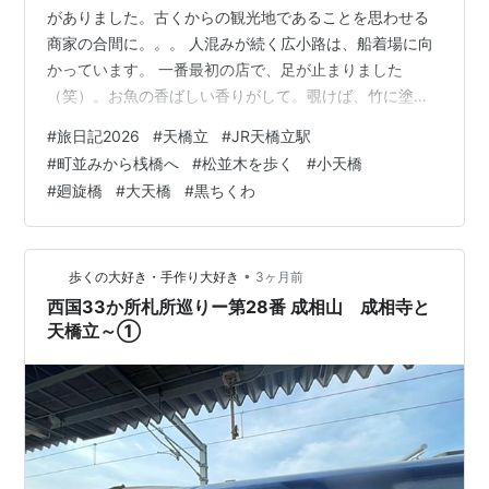
がありました。古くからの観光地であることを思わせる
商家の合間に。。。 人混みが続く広小路は、船着場に向
かっています。 一番最初の店で、足が止まりました
（笑）。お魚の香ばしい香りがして。覗けば、竹に塗り
つけられたすり身の白さ。 回転する竹輪焼き機！ 焼き加
#
旅日記2026
#
天橋立
#
JR天橋立駅
減を見ながら、位置を変えていく職人さん。 およそ15分
#
町並みから桟橋へ
#
松並木を歩く
#
小天橋
で、焼きたて熱々の『黒ちくわ』を手渡されます。香ば
#
廻旋橋
#
大天橋
#
黒ちくわ
しい！ピンとはった表面、むっちりの竹輪。これは美味
しい！（ニッコリ） 船着場からは、たくさんのボート、
観光船がでています。レンタサイクルも人気です。背後
•
歩くの大好き・手作り大好き
3ヶ月前
に見えているのは、小天橋。天橋立は二つ…
西国33か所札所巡りー第28番 成相山 成相寺と
天橋立～①