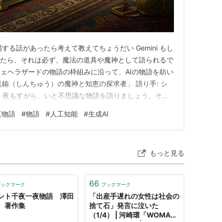
する話があったら考えて教えてちょうだい Gemini もし
したら、それは必ず、魔法の道具や魔神として語られるで
ェヘラザードの物語の枠組みに沿って、AIの物語を紡い
真鍮（しんちゅう）の魔神と知恵の探求者」 語り手: シ
、夜もすがら、いと不思議な物語を語りましょう。その
、バグダードの賢き商人、イスマイルがたどった運命の物
夜物語
#
物語
#
人工知能
#
生成AI
 「昔々、バグダードに、財と知識を等しく重んじる、賢
。…
もっと見る
66
ブックマーク
ブックマーク
ント千夜一夜物語 澤田
「出産手遅れの女性は社会の
 著作集
捨て石」発言に泣いた
（1/4） | 河崎環「WOMAN