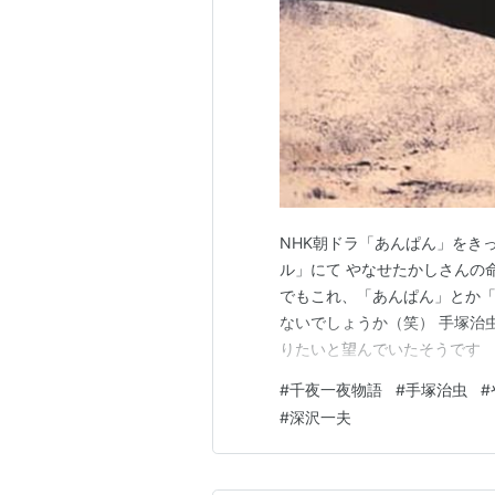
NHK朝ドラ「あんぱん」をきっ
ル」にて やなせたかしさんの命
でもこれ、「あんぱん」とか「
ないでしょうか（笑） 手塚治
りたいと望んでいたそうです 
ていません）では手塚治虫自身
#
千夜一夜物語
#
手塚治虫
#
すが 実際には「大人のアニメ
#
深沢一夫
ローが 当時「大人漫画」「ナ