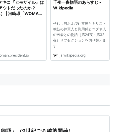
アキコ『ヒモザイル』は
千夜一夜物語のあらすじ -
アウトだったのか？
Wikipedia
3） | 河崎環「WOMAN
一夜物語」 |
せむし男および仕立屋とキリスト
SIDENT WOMAN
教徒の仲買人と御用係とユダヤ人
ne | PRESIDENT Inc.
の医者との物語（第24夜 - 第32
夜）サブセクションを切り替えま
す
oman.president.jp
ja.wikipedia.org
夜物語』（9世紀ごろ編纂開始）