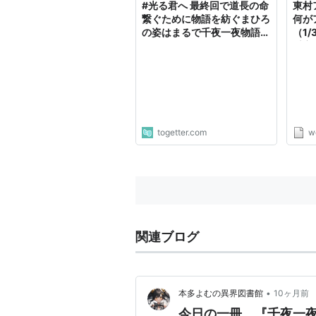
#光る君へ 最終回で道長の命
東村
繋ぐために物語を紡ぐまひろ
何が
の姿はまるで千夜一夜物語、
（1/
登場人物それぞれに魅せ場が
千夜
ある展開に震える
PRE
Onli
togetter.com
w
関連ブログ
•
本多よむの異界図書館
10ヶ月前
今日の一冊 『千夜一