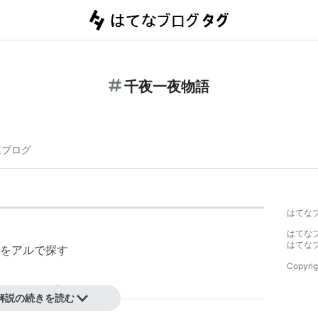
千夜一夜物語
連ブログ
はてな
はてな
はてな
をアルで探す
Copyrig
ちやものがたり
】
解説の続きを読む