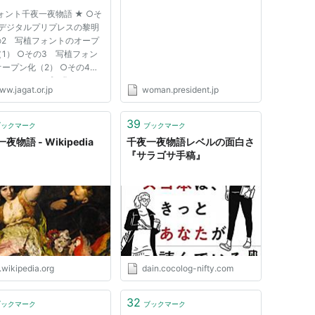
千夜一夜物語」 |
ォント千夜一夜物語 ★ ○そ
PRESIDENT WOMAN
 デジタルプリプレスの黎明
Online | PRESIDENT Inc.
の2 写植フォントのオープ
1） ○その3 写植フォン
オープン化（2） ○その4
ントのオープン化（3） ○
w.jagat.or.jp
woman.president.jp
5 フォント戦争の幕開け
 ○その6 フォント戦争の
（2） ○その7 ポストス
39
ブックマーク
ブックマーク
プト・クローンフォントの登
夜物語 - Wikipedia
千夜一夜物語レベルの面白さ
の8 Ma...
『サラゴサ手稿』
.wikipedia.org
dain.cocolog-nifty.com
32
ブックマーク
ブックマーク