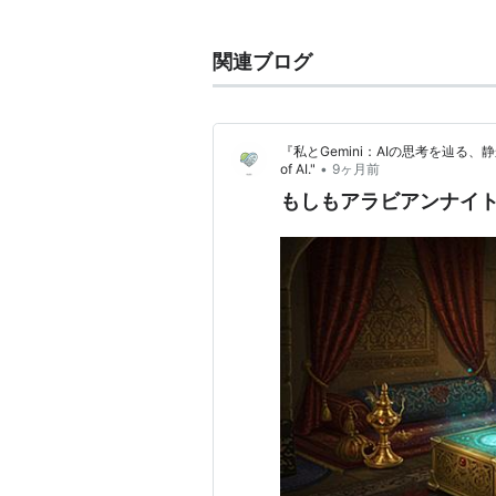
（アラビアンナイトというのはバートン版
Laylah のほうが原題である。）
関連ブログ
一千一夜物語、千一夜物語とも。
『私とGemini：AIの思考を辿る、静かなる旅路』
•
of AI."
9ヶ月前
もしもアラビアンナイト