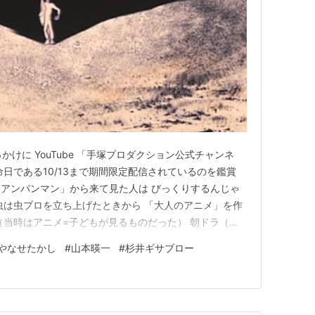
かけに YouTube 「手塚プロダクション公式チャンネ
日である10/13まで期間限定配信されているのを鑑賞
アンパンマン」から来て見た人は びっくりするんじゃ
虫は虫プロを立ち上げたときから 「大人のアニメ」を作
（当時はアニメ=子どもが見るものだった） 朝ドラ（見
が やなせたかしの画にほれ込んだという展開だそうで
やなせたかし
#
山本暎一
#
杉井ギサブロー
」を作るならと 監督の山本暎一と作画監督の杉井ギサブ
ンセン…