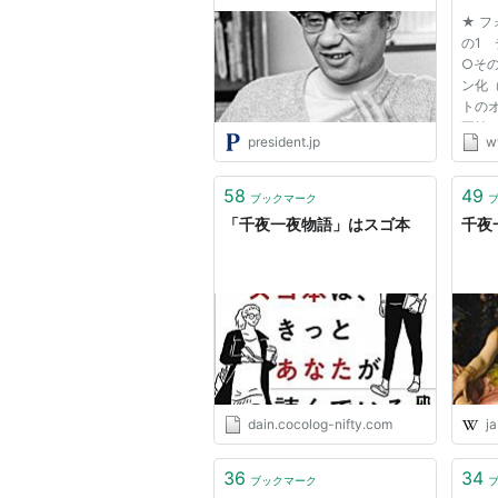
メ映画で思いがけない成功
★ フ
｢やさしいライオン｣のアニメ
の1
化が絵本作家になるきっかけ
○そ
に
ン化（
トの
写植フ
president.jp
ww
その
（1）
幕開け
58
49
ブックマーク
クリ
「千夜一夜物語」はスゴ本
千夜一
場 ○そ
dain.cocolog-nifty.com
ja
36
34
ブックマーク