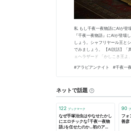
私 もし千夜一夜物語にAIが登場
『千夜一夜物語』にAIが登場
しょう。シャフリヤール王とシ
でみましょう。 【AI説話】「
ェヘラザード 「かしこき王よ
物語は、遥か彼方の知恵の都
#
アラビアンナイト
#
千夜一
語でございます。」 あらすじ
き商人イスマイルがおりました
ネットで話題
122
90
ブックマーク
なぜ手塚治虫はやなせたかし
フォ
にエロチックな｢千夜一夜物
善彦
語｣を任せたのか…初のアニ