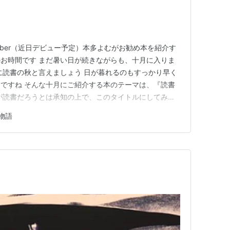
uber（近日デビュー予定）本多よむがお勧め本を紹介す
お時間です まだ暑い日が続きながらも、十月に入りま
に読書の秋と言えましょう 日が暮れるのもすっかり早く
ですね そんな十月にご紹介する本のテーマは、『読書
が読書だろうとは承知の上で、このタイトルにしてみま
読んでいる間の息抜きに、または次の本に移る合間のち
物語
いかがとお勧めする本』だと、あまりに長すぎます と
読む本』としました…