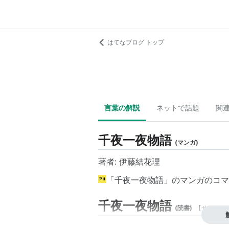
はてなブログ トップ
言葉の解説
ネットで話題
関
千夜一夜物語
(
マンガ
)
著者: 伊藤結花理
「千夜一夜物語」のマンガのコマ
千夜一夜物語
(
読書
)
【
せんやい
アラビアンナイトの邦訳タイトル。