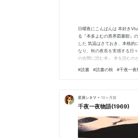
日曜夜にこんばんは 本好きVt
る『本多よむの異界図書館』の
した 気温はさておき、本格的
なり、秋の夜長を実感する日々
の合間に読む本』 本を読むの
した 『本格的に読みたい本を
#
読書
#
読書の秋
#
千夜一夜
ょっとの気分転換に、読んでは
ても雑に略して『読書の合間に
•
星屑シネマ
10ヶ月前
千夜一夜物語(1969)