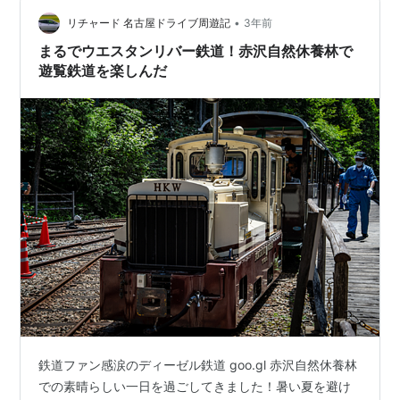
川に向かってダイビングしてました。よくやりますね。
•
岩から岩へとジャンプしながら移ったりとスーパーマリ
リチャード 名古屋ドライブ周遊記
3年前
オみたいな気分です。ふざけるとかなり危ないので気を
まるでウエスタンリバー鉄道！赤沢自然休養林で
付けて見学し…
遊覧鉄道を楽しんだ
鉄道ファン感涙のディーゼル鉄道 goo.gl 赤沢自然休養林
での素晴らしい一日を過ごしてきました！暑い夏を避け