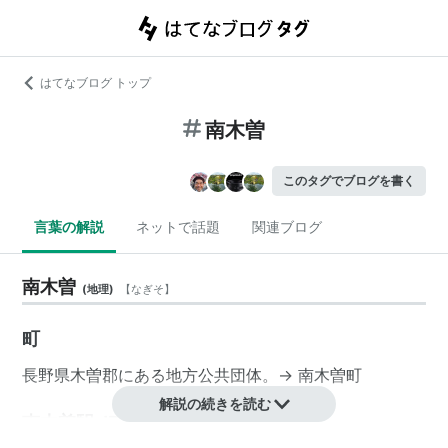
はてなブログ トップ
南木曽
このタグでブログを書く
言葉の解説
ネットで話題
関連ブログ
南木曽
(
地理
)
【
なぎそ
】
町
長野県
木曽郡
にある
地方公共団体
。→
南木曽町
解説の続きを読む
南木曽駅 JR東海（中央本線）