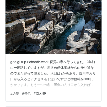
goo.gl trip.richardh.work 寝覚の床へ行ってきた。2年前
に一度訪れていますが、赤沢自然休養林からの帰り道な
のでまた寄って観ました。入口は2か所あり、臨川寺入り
口から入るとアクセス若干近いですけど拝観料が300円
かかります。もう一つの名古屋側の入り口から入れば無
料です。今回は臨川寺側から入りました。 晴れているか
#
絶景
#
景色
#
南木曽
ら安全に登れましたが、雨などで濡れてたら恐らく大変
危険だと思います。断崖絶壁で足がすくみます。若者が