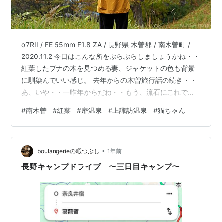
α7RII / FE 55mm F1.8 ZA / 長野県 木曽郡 / 南木曽町 /
2020.11.2 今日はこんな所をぶらぶらしましょうかね・・
紅葉したブナの木を見つめる妻、ジャケットの色も背景
に馴染んでいい感じ。 去年からの木曽旅行話の続き・・
あ、いや・・一昨年からだね・・もう、流石にこれでラ
ストにしましょう www RX100 M3 Vario-Sonnar T＊
#
南木曽
#
紅葉
#
扉温泉
#
上諏訪温泉
#
猫ちゃん
24-70mm F1.4-2.8 / 長野県 木曽郡 / 南木曽町 / ホステル
結い庵 / 2020.11.2 前回はこの南木曽 ( なぎそ ) の古民家
宿『 結い庵 』の裏庭をぶらぶらしました。テラスから見
•
た裏山の景色が綺…
boulangerieの暇つぶし
1年前
長野キャンプドライブ 〜三日目キャンプ〜