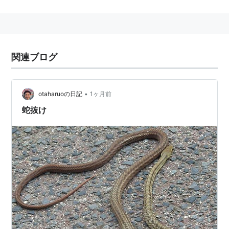
長野県木曽郡南木曽町読書
にある、
JR東海
の駅。→
南
木曽駅
○
リスト
：
駅キーワード
関連ブログ
•
otaharuoの日記
1ヶ月前
蛇抜け