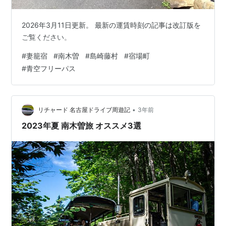
2026年3月11日更新。 最新の運賃時刻の記事は改訂版を
ご覧ください。
#
妻籠宿
#
南木曽
#
島崎藤村
#
宿場町
#
青空フリーパス
•
リチャード 名古屋ドライブ周遊記
3年前
2023年夏 南木曽旅 オススメ3選