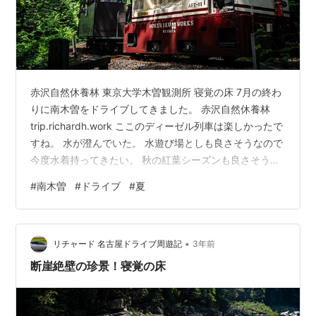
赤沢自然休養林 東京大学木曽観測所 寝覚の床 7月の終わ
りに南木曽をドライブしてきました。 赤沢自然休養林
trip.richardh.work ここのディーゼル列車は楽しかったで
すね。 水が澄んでいた。 水遊び場としも良さそうなので
今度水着持ってきたい。 秋の紅葉シーズンも良さそう。
東京大学木曽観測所 trip.richardh.work シュミット望遠
#
南木曽
#
ドライブ
#
夏
鏡の大きさには驚きました。 実質世界最大級のデジカメ
となり、カメラオタクの胸を躍らせる施設。 寝覚の床
trip.richardh.work スーパーマリオみたいな気分になれる
•
ところ。 ただし、足をしくじると大怪我！ 注意して見学
リチャード 名古屋ドライブ周遊記
3年前
してくださ…
断崖絶壁の珍景！寝覚の床