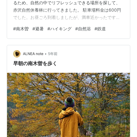
るため、自然の中でリフレッシュできる場所を探して、
赤沢自然休養林に行ってきました。 駐車場料金は600円
でした。お昼ごろ到着しましたが、満車近かったです。
まず目に入ったのは、ディーゼル鉄道の存在です。かつ
#
南木曽
#
避暑
#
ハイキング
#
自然浴
#
鉄道
て林業で使われていた鉄道が、今は観光用に開放されて
います。往復料金は900円で、約12分ずつの往復鉄道旅
です。ディズニーランドのウェスタンリバー鉄道を思わ
•
せる雰囲気で、非常に楽しい体験でした。景色も素晴ら
ALNEA note
5年前
しく、リラックスした気分で過ごせます。 鉄道の他に
早朝の南木曽を歩く
も、川遊びが楽しめるスポットが…