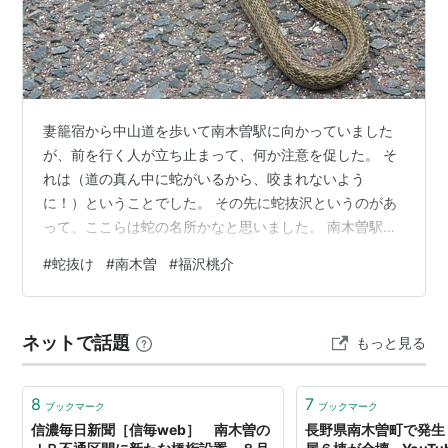
妻籠宿から中山道を歩いて南木曽駅に向かっていました
が、前を行く人が立ち止まって、何か注意を促した。 そ
れは（道の真ん中に蛇がいるから、咬まれないよう
に！）ということでした。 その先に蛇抜沢というのがあ
って、ここらは蛇の名所かなと思いました。 南木曽駅に
ついて、電車が来るまで一時間あるので、近くの桃介橋
#
蛇抜け
#
南木曽
#
福沢桃介
を見に行った。 福沢桃介は実業家で木曽川にいくつもの
発電所を造った人です。 橋を渡った先に蛇抜けの慰霊碑
があった。 蛇抜けはこの地方の言葉で山津波のことだそ
ネットで話題
もっと見る
うです。 大雨で何らかの崩壊があり川がせき止められる
と、そこにたまった水が一気に落ちてくる。大きな災害
になります。 これが桃介の別荘で木曽での…
8
7
ブックマーク
ブックマーク
信濃毎日新聞［信毎web］ 南木曽の
長野県南木曽町で発生