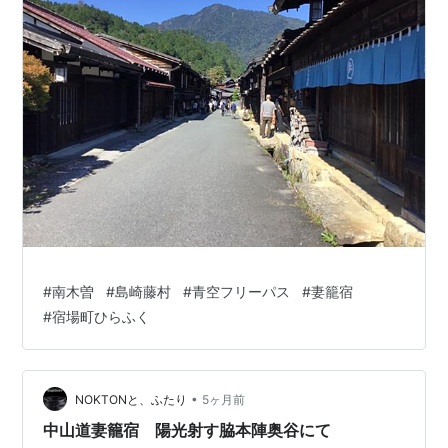
#
南木曽
#
島崎藤村
#
青空フリーパス
#
妻籠宿
#
宿場町ひらふく
•
NOKTONと、ふたり
5ヶ月前
中山道妻籠宿 陽光射す脇本陣奥谷にて