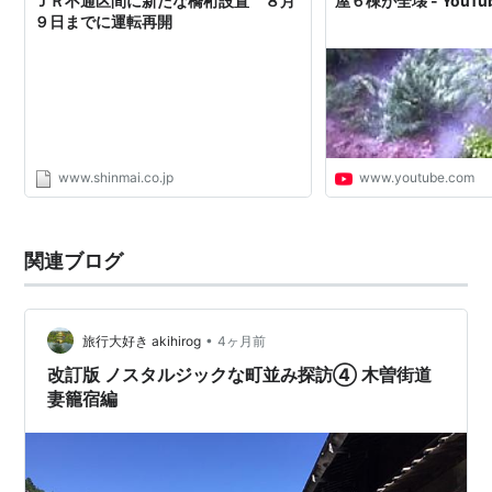
ＪＲ不通区間に新たな橋桁設置 ８月
屋６棟が全壊 - YouTu
９日までに運転再開
www.shinmai.co.jp
www.youtube.com
関連ブログ
•
旅行大好き akihirog
4ヶ月前
改訂版 ノスタルジックな町並み探訪④ 木曽街道
妻籠宿編