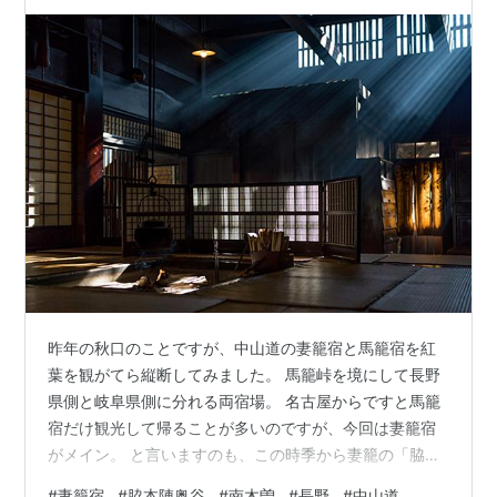
昨年の秋口のことですが、中山道の妻籠宿と馬籠宿を紅
葉を観がてら縦断してみました。 馬籠峠を境にして長野
県側と岐阜県側に分れる両宿場。 名古屋からですと馬籠
宿だけ観光して帰ることが多いのですが、今回は妻籠宿
がメイン。 と言いますのも、この時季から妻籠の「脇本
陣奥谷」がフォトスポットになると知り、私も一枚撮っ
#
妻籠宿
#
脇本陣奥谷
#
南木曽
#
長野
#
中山道