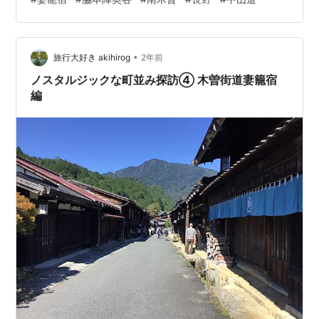
てみたくなりまして。 隣の馬籠宿と比べると飲食店も少
なめで落ち着いた雰囲気の妻籠宿。 重装備なトレッキン
グ姿の観光客も多く見かけました。 外敵の侵入を防ぐた
•
め、宿場の出入口に必ず設けられた「桝形」 クランク状
旅行大好き akihirog
2年前
に直角に折れた街道も見どころです。 そしてこちらが今
ノスタルジックな町並み探訪④ 木曽街道妻籠宿
回の目的地「脇本陣奥谷・林家住宅（…
編