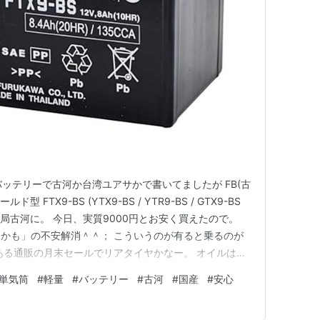
ary.jp バッテリーで古河か台湾ユアサかで書いてましたが FB(古
 FTX9-BS (YTX9-BS / YTR9-BS / GTX9-BS
on 結局古河に。 今日、実質9000円とお安く買えたので。
かも」の不安解消＾＾； こういうのが有ると乗るのが
ある通販の月末セールでリアタイヤかなー。 オイルは次
まあそれまでに買えば良いかと。
単気筒
#
軽量
#
バッテリー
#
古河
#
国産
#
安心