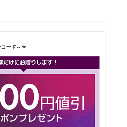
かの「修行」である(笑)
ンコード～☆