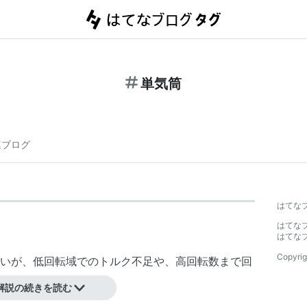
単気筒
連ブログ
はてな
はてな
はてな
Copyrig
いが、低回転域でのトルク不足や、高回転数まで回
解説の続きを読む
われるが、時には600cc単気筒などというバイクもあ