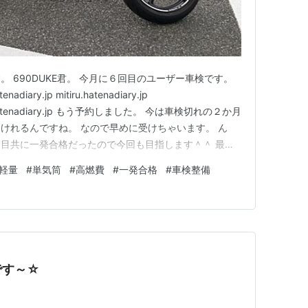
 690DUKE君。 今月に６回目のユーザー車検です。
atenadiary.jp mitiru.hatenadiary.jp
mitiru.hatenadiary.jp もう予約しました。 今は車検切れの２か月
けれるんですね。 なので早めに受けちゃいます。 ん
目共に一発合格だったので今回も目指します＾＾ 最近
る時も有りますが、まだまだ乗りますよー。
軽量
#
単気筒
#
高燃費
#
一発合格
#
車検整備
です～☆