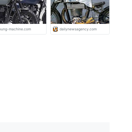
oung-machine.com
dailynewsagency.com