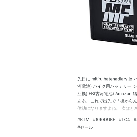
先日に mitiru.hatenadi
河電池) バイク用バッテリー シールド型
互換) FB(古河電池) Amaz
ああ、これで出先で「掛からん
億劫になりますよね。 次はと
の交換は多分少し先なので、
#
KTM
#
690DUKE
#
LC4
#
#
セール