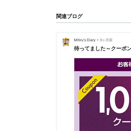
る。
しかも
キック
のみと来た日にはなに
関連ブログ
*1
:
それも利点だという人もいるが
•
Mitiru's Diary
9ヶ月前
待ってました～クーポ