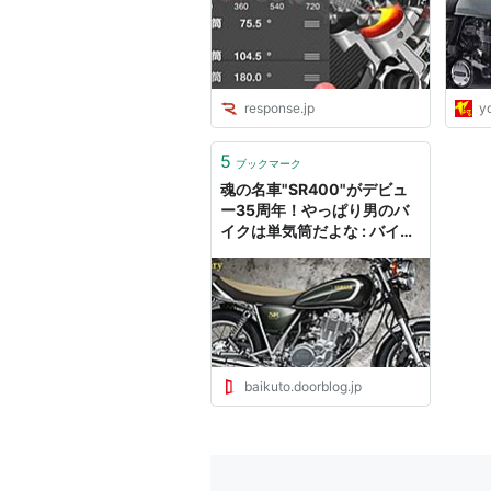
response.jp
y
5
ブックマーク
魂の名車"SR400"がデビュ
ー35周年！やっぱり男のバ
イクは単気筒だよな : バイク
と！
baikuto.doorblog.jp