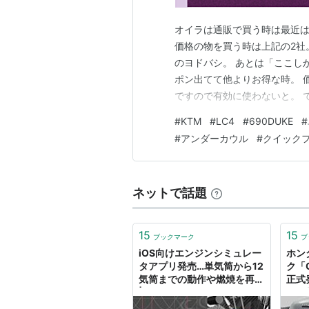
オイラは通販で買う時は最近はY
価格の物を買う時は上記の2社
のヨドバシ。 あとは「ここし
ポン出てて他よりお得な時。 
ですので有効に使わないと。 で、今
www.monotaro.com
#
KTM
#
LC4
#
690DUKE
#
んですよね。 なので直ぐに買
#
アンダーカウル
#
クイック
ようやく…
ネットで話題
15
15
ブックマーク
ブ
iOS向けエンジンシミュレー
ホン
タアプリ発売…単気筒から12
ク「G
気筒までの動作や燃焼を再現
正式
| レスポンス
ルの
（Response.jp）