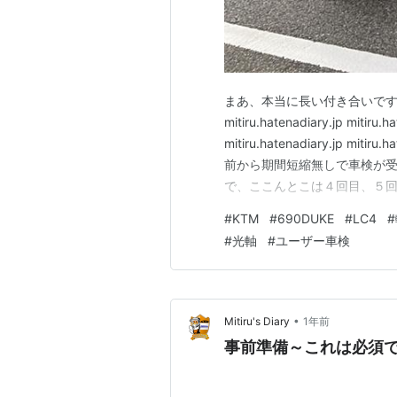
まあ、本当に長い付き合いです。
mitiru.hatenadiary.jp mitiru.h
mitiru.hatenadiary.jp 
前から期間短縮無しで車検が受
で、ここんとこは４回目、５回
はたまに拗ねて機嫌が悪くな
#
KTM
#
690DUKE
#
LC4
#
#
光軸
#
ユーザー車検
•
Mitiru's Diary
1年前
事前準備～これは必須