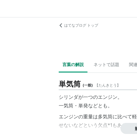
はてなブログ トップ
言葉の解説
ネットで話題
関
単気筒
(
一般
)
【
たんきとう
】
シリンダが一つのエンジン。
一気筒・単発などとも。
エンジンの重量は
多気筒
に比べて軽
せないなどという欠点
*1
もある。
50cc〜250ccのバイクで多く使