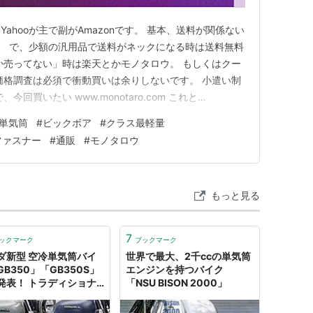
ahooが主で副がAmazonです。 基本、送料が関係ない
。 で、少額の汎用品で送料がネックになる時は送料無料
か売ってない」時は楽天とかモノタロウ。 もしくはクー
価格調査は必須で衝動買いは余りしないです。 小遣い制
回買いたい www.monotaro.com これと
 これはモノタロウしか売ってない。 でも基本、モノタロウは高い
単気筒
#
ビックボア
#
クラス最軽量
わずに待ってました。 定期で来るコレを。 一週間待って
ファスナー
#
通販
#
モノタロウ
もっと見る
7
ックマーク
ブックマーク
ダ新型 空冷単気筒バイ
世界で最大、2千ccの単気筒
B350」「GB350S」
エンジンを持つバイク
発表！ トラディショナ
「NSU BISON 2000」
新風