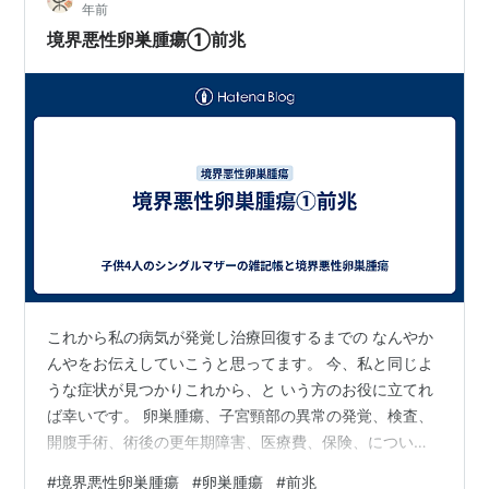
年前
宮頸がん細胞診の 結果があまりよろしくなかったんで
境界悪性卵巣腫瘍①前兆
す。 コルポ診を行い…
これから私の病気が発覚し治療回復するまでの なんやか
んやをお伝えしていこうと思ってます。 今、私と同じよ
うな症状が見つかりこれから、と いう方のお役に立てれ
ば幸いです。 卵巣腫瘍、子宮頸部の異常の発覚、検査、
開腹手術、術後の更年期障害、医療費、保険、について
お伝えしていく予定です。 30代に入り、子宮頸がんや子
#
境界悪性卵巣腫瘍
#
卵巣腫瘍
#
前兆