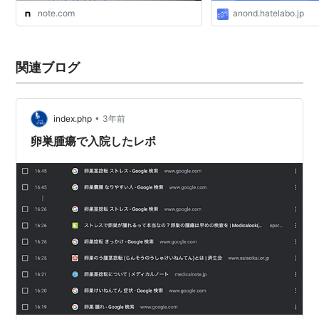
note.com
anond.hatelabo.jp
関連ブログ
•
index.php
3年前
卵巣腫瘍で入院したレポ