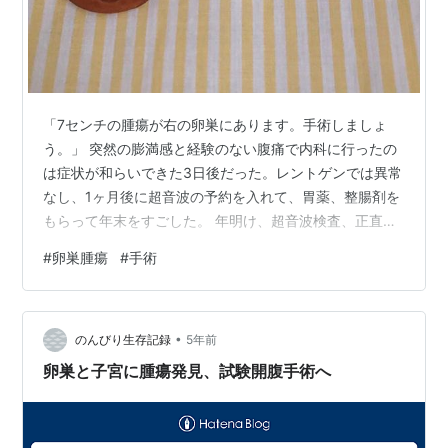
「7センチの腫瘍が右の卵巣にあります。手術しましょ
う。」 突然の膨満感と経験のない腹痛で内科に行ったの
は症状が和らいできた3日後だった。レントゲンでは異常
なし、1ヶ月後に超音波の予約を入れて、胃薬、整腸剤を
もらって年末をすごした。 年明け、超音波検査、正直も
う痛くもないしキャンセルしようかな～とも思ったが、
#
卵巣腫瘍
#
手術
なんだか受けてみようという気になって受けた。子宮や
卵巣のほうに腫瘍あるぽいので婦人科に行くよう言われ
る。 婦人科受診。再度超音波検査。同じ診断。右の卵巣
•
に7センチの腫瘍。この大きさだと手術で切除することに
のんびり生存記録
5年前
なりそう。腫瘍だけを取るのが難しい場合は右の卵巣を
卵巣と子宮に腫瘍発見、試験開腹手術へ
取る可能性もある。何らかのタイミングで…