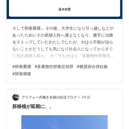
そして卵巣嚢腫… その後、大学生になり引っ越しなどが
あったためにその産婦人科へ通えなくなり、勝手に治療
をストップしていたわたしでしたが、やはり不順が治ら
ないことがどうしても気になり社会人になってからすぐ
に別の産婦人科へ。 そこでもやはり「多嚢胞性卵巣症候
群」の典型ですねと言われ、今度は「あまりに長期間排
#
卵巣嚢腫
#
多嚢胞性卵巣症候群
#
糖尿病合併妊娠
卵しないままでは卵巣によくない」ということで、排卵
#
卵巣腫瘍
誘発剤を使って毎月の生理をおこす治療をすることにな
りました。 なぜこんなにも不順を直したいのかというこ
とと、卵巣の機能が落ちてしまうのを気にしたのかにつ
いては「当時からわたしに強い妊娠願望があったから」
•
アラフォー共働き夫婦の妊活ブログ
3年前
です。 将来は絶対子どもが欲しい。 これだけ…
胚移植が延期に、、