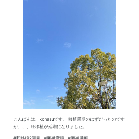
こんばんは、konasuです。 移植周期のはずだったのです
が、、、胚移植が延期になりました。
#
胚移植2回目
#
卵巣嚢腫
#
卵巣腫瘍