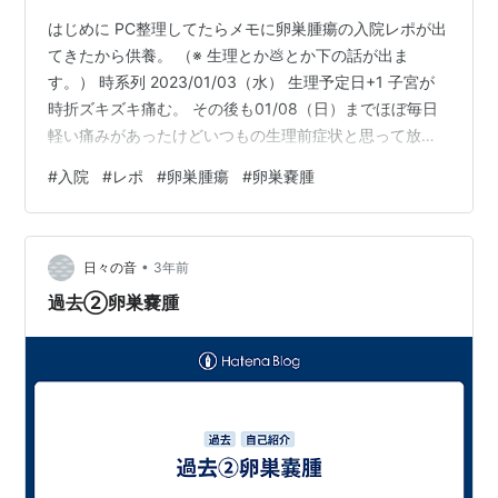
はじめに PC整理してたらメモに卵巣腫瘍の入院レポが出
てきたから供養。 （※ 生理とか💩とか下の話が出ま
す。） 時系列 2023/01/03（水） 生理予定日+1 子宮が
時折ズキズキ痛む。 その後も01/08（日）までほぼ毎日
軽い痛みがあったけどいつもの生理前症状と思って放置
する。 2023/01/08（日） 生理予定日+9 21:00頃、風呂
#
入院
#
レポ
#
卵巣腫瘍
#
卵巣嚢腫
入ってるときに痛みで立つことができなくなる。 湯船に
浸ると回復したから、そろそろ生理来るかなと思ってま
た放置。 2023/01/09（月・祝） 01:00頃 生理予定日
•
+10 横になっててもズキズキ痛むようになってきた。 体
日々の音
3年前
を動かすたびに痛くて仰向けにも…
過去②卵巣嚢腫