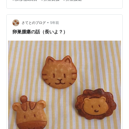
•
さてとのブログ
5年前
卵巣腫瘍の話（長いよ？）