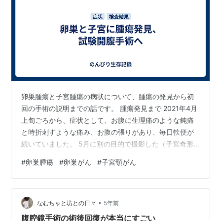
卵巣腫瘍と子宮腫瘍の病状について、腫瘍の発見から初
回の手術の説明までの話です。 腫瘍発見まで 2021年4月
上旬ごろから、症状として、お腹に生理痛のような鈍痛
と時折刺すような痛み、お腹の張りがあり、毎日軟便が
続いていました。 5月に別の目的で撮影した（子宮奇形
の手術のためでした）CTで、10㎝ほどの卵巣腫瘍が見つ
#
卵巣腫瘍
#
卵巣がん
#
子宮頸がん
かります。CTの結果を聞いた当日中に別の病院（都道府
県がん診療拠点病院）を紹介され転院しました。 MRIを
撮って、10㎝ほどの卵巣腫瘍、2㎝ほどの子宮頚部の病変
•
が見つかりました。子宮頚部の生検で腺癌が検出。腫瘍
なむちゃと坊との日々
5年前
マーカー検査でも基準値を大きく超える数値が出まし
腹腔鏡手術の術後回復が本当にすごい