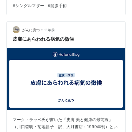
宮がんの定期健診は 2年に一回ぐらいのペースで受けて
#
シングルマザー
#
開腹手術
きて、異常が 見つかることはありませんでした。 元々、
子宮筋腫、月経過多もあり、貧血気味に なることがあっ
たので、婦人科にもかかっていたの ですが、一昨年は仕
事も忙しく、すべての健診を 受けていませんでした。 そ
•
がんに克つ
11年前
うゆうときに限って病…
皮膚にあらわれる病気の徴候
マーク・ラッペ氏が書いた『皮膚 美と健康の最前線』
（川口啓明・菊地昌子：訳、大月書店：1999年刊）とい