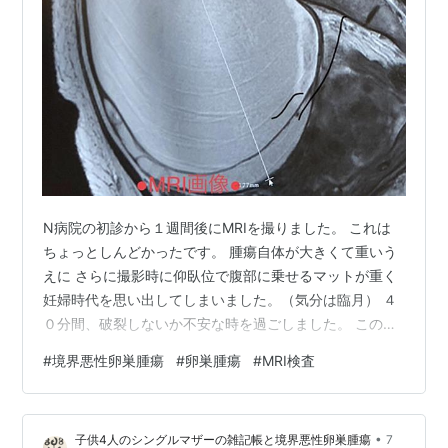
N病院の初診から１週間後にMRIを撮りました。 これは
ちょっとしんどかったです。 腫瘍自体が大きくて重いう
えに さらに撮影時に仰臥位で腹部に乗せるマットが重く
妊婦時代を思い出してしまいました。（気分は臨月） ４
０分間、破裂しないか不安な時を過ごしました。 この日
は検査だけで検査結果は６日後にでるので MRIの撮影が
#
境界悪性卵巣腫瘍
#
卵巣腫瘍
#
MRI検査
終わって、よたよたしながら帰りました。 6日後 MRIの
検査結果を聞くだけだと思っていたのに、 この日は、子
宮頸がんの組織診のために、予想外でまた あの内診台に
•
子供4人のシングルマザーの雑記帳と境界悪性卵巣腫瘍
7
乗せられました。 なぜ…そう、N病院の初診で受けた子