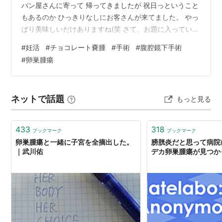
パン屋さんに寄って 帰ってきましたが 祝日っということ
もあるのか ひっきりなしにお客さんが来てました。 やっ
ぱり美味しいだけありますね(笑 さて、お題に入っていこ
うと思います。 前回は タイミング療法からの大学病院へ
#
妊活
#
チョコレート嚢腫
#
手術
#
腹腔鏡下手術
紹介 というところで終わっていました。 続きを書いてい
#
卵巣腫瘍
こうと思います。 大学病院へ紹介され クリニックで予約
をしてもらいました。 予約日になり大学病院の診察をう
け 次回ＣＴをとることになりました。 ＣＴの撮影も終
ネットで話題
もっと見る
え、数日経った 夜勤の日の午前中 大学病院から次回の診
察予約を…
433
318
ブックマーク
ブックマーク
卵巣腫瘍と一緒に子宮を全摘出した。
膀胱炎だと思って病院
｜武川佑
デカ卵巣腫瘍が見つか