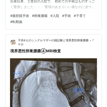
出産以来、２度目の入院で、 初めての手術はものすっご
く緊張しました・・・ 緊張のあまりいい歳なのに涙ウル
ウル(笑)で手術台に上がり、 ドラマで予習していた手術
#
腹腔鏡手術
#
卵巣腫瘍
#
入院
#
手術
#
子育て
室の”ライトバンッバンッ”みたいなものはなく、思ったよ
#
転勤族
り簡易な作りなんだなと心を落ち着かせつつ、 いざ手術
台に横たわると器具がいっぱいで、”コ・・・コワ
イ・・・コワスギル”とびびってしまい、 看護師さんに優
•
子供4人のシングルマザーの雑記帳と境界悪性卵巣腫瘍
7
しく手を握ってもらいながら麻酔を受け眠りに・・・
年前
（看護師さんの温もり安心したー…
境界悪性卵巣腫瘍④MRI検査