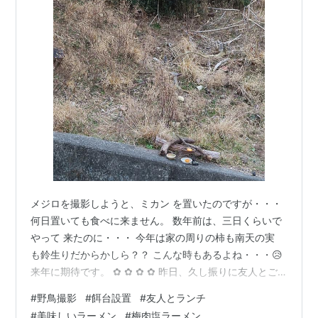
メジロを撮影しようと、ミカン を置いたのですが・・・
何日置いても食べに来ません。 数年前は、三日くらいで
やって 来たのに・・・ 今年は家の周りの柿も南天の実
も鈴生りだからかしら？？ こんな時もあるよね・・・😥
来年に期待です。 ✿ ✿ ✿ ✿ 昨日、久し振りに友人とご
飯に 行きました。 一件目、王将に行くと駐車場が いっ
#
野鳥撮影
#
餌台設置
#
友人とランチ
ぱいで入れないので、次に 希望軒へ。 こちらも満員だっ
#
美味しいラーメン
#
梅肉塩ラーメン