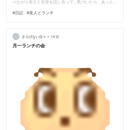
べながら友人と近況を話し合って…気づいたら、あっと
いう間に１時間以上経っていたのでお店移動。 次は残
#
日記
#
友人とランチ
り、あと何回行けるかなぁと言いながら、英國屋さん
へ。もう何年も食事したあとのおしゃべりの場としてお
世話になっていて、なくなってしまうのはほんと悲しい
•
限り。 今日は甘いものもいただいてきました。↓
さりげない日々
1年前
mmgm.hatenablog.com 友人とのお話は多岐にわたり…
月一ランチの会
万博の話、まわりの人の話、最近…