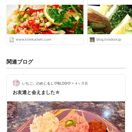
www.kireikaiteki.com
blog.livedoor.jp
関連ブログ
•
いちご。のめじるし♡BLOG♡
4ヶ月前
お友達と会えました☆