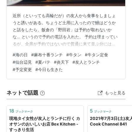
近所（といっても高輪だが）の友人から食事をしましょ
うと誘いがある。ちょうど土用に入ったので鰻はどうか
と話をしたら、飯倉の「野田岩」は予約が取れないか
な… というので予約の電話を入れた。 予約は埋まってい
るが、全席が予約ではないので普通に来て並ぶ分には食
べられるとのこと。とりあえずバスで麻布十番に向かう
#
海の日
#
麻布十番ランチ
#
牛タン
#
牛タン定食
が、金がないし、あのフワッとした鰻は実は苦手なのだ
#
仙台辺見
#
夏バテ
#
炎天下
#
友人とランチ
という。 急遽、「宮川」へ。東京に「宮川」と名が付く
#
予定変更
#
今日も生きた
鰻屋は数多くあったのだが、我々の家に最も近い宮川は
麻布十番になってしまった。その友人は足が悪いので、
炎天下50分ほど歩く。 しかし、宮川は休業。「月曜定
ネットで話題
もっと見る
休」となっているが、土用に開けないというのは…
18
5
ブックマーク
ブックマーク
現地タイ女性が友人とランチに行く カ
2021年7月3日(土)友
オサンのおいしいお店 Box Kitchen -
Cook Channel 841
すっきり生活