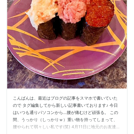
こんばんは、最近はブログの記事をスマホで書いていた
ので タグ編集してから新しい記事書いております♪ 今日
はいつも通りパソコンから…腰が痛むけど頑張る。 この
間、うっかり（しっかりｗ）重い物を持ってしまって、
腰やられて弱々しい私です(笑) 4月11日に地元のお友達
（M子）と会うことができました。 直前まで本当に調子