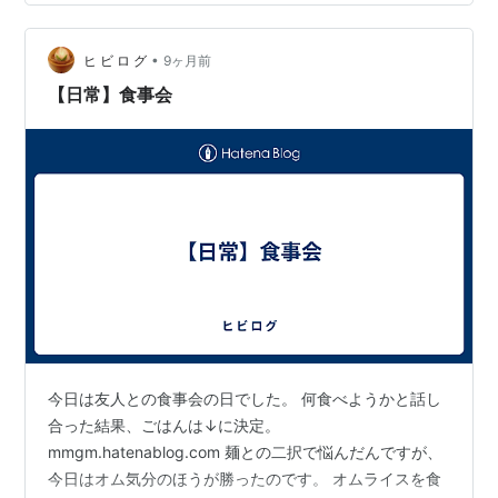
会わないから積もる話で、アッという間に3時間☺️ ワリ
カンと最初に言ってあったので・・・ プレゼントも無
•
し！ と言ってたのに、ピアス🎁 「母から預かったの」っ
ヒ ビ ロ グ
9ヶ月前
て（本当かぁ？） でも、あのお母様なら・・・ 友人の
【日常】食事会
お…
今日は友人との食事会の日でした。 何食べようかと話し
合った結果、ごはんは↓に決定。
mmgm.hatenablog.com 麺との二択で悩んだんですが、
今日はオム気分のほうが勝ったのです。 オムライスを食