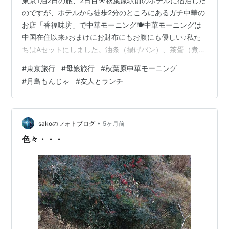
東京1泊2日の旅、2日目☀秋葉原駅前のホテルに宿泊した
のですが、ホテルから徒歩2分のところにあるガチ中華の
お店「香福味坊」で中華モーニング🍽中華モーニングは
中国在住以来♪おまけにお財布にもお腹にも優しい♪私た
ちはAセットにしました。油条（揚げパン）、茶蛋（煮
卵）に、おかわり自由のお粥、豆乳、小皿、ザーサイ
#
東京旅行
#
母娘旅行
#
秋葉原中華モーニング
（漬物）がついてきます。揚げパンを作ってるところが
#
月島もんじゃ
#
友人とランチ
見えて、中国のスーパーを思い出しました。スタッフは
全員が中国の方のようでしたが、お客さんの半分は日本
人で、常に満席近かったです。ホテルに戻りチェックア
ウトし荷物を預けたら、月島へ向かいました🚋月島駅で
•
sakoのフォトブログ
5ヶ月前
墨田区在住の友人母娘と合流～毎度東京でお世話…
色々・・・