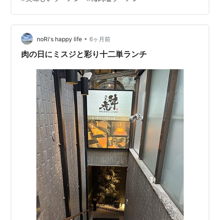
たけれど、カ ウンターならすぐに空きますよ と、言われ
そうしました。 私は初めて来たので、何が美味 しいのか
分からず、メニューと 睨めっこ。 ちょっと変わった新メ
ニュー発 見！ 梅塩ラーメンと５個入りギュー ザを注
•
noRi's happy life
6ヶ月前
文。 …
肉の日にミスジと彩り十二単ランチ