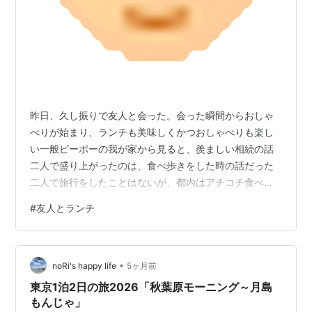
昨日、久し振りで友人と会った。会った瞬間からおしゃ
べりが始まり、ランチも美味しくかつおしゃべりも楽し
い一般ピーポーの我が家から見ると、羨ましい相続の話
二人で盛り上がったのは、食べ歩きをした時の話だった
二人で旅行をしたことはないが、都内はアチコチ食べ歩
きをした。 亭主元気で留守がいい！！昼間の時間は自
#
友人とランチ
由、子供の世話をしなくて良かった時期、食欲も旺盛で
よく食べた二人とも、脚も腰も痛くなかったし・・・お
互いに情報を集め、交換をして色んな所へ行った 今は年
•
相応に、美味しい物は少し、でもおしゃべりは変わらず
noRi's happy life
5ヶ月前
楽しいお付き合いをしている
東京1泊2日の旅2026「秋葉原モーニング～月島
もんじゃ」