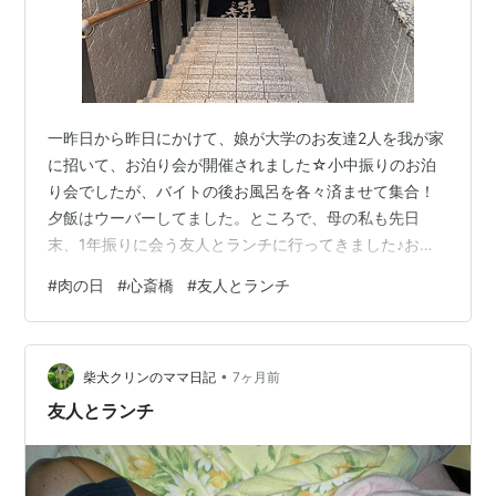
一昨日から昨日にかけて、娘が大学のお友達2人を我が家
に招いて、お泊り会が開催されました☆小中振りのお泊
り会でしたが、バイトの後お風呂を各々済ませて集合！
夕飯はウーバーしてました。ところで、母の私も先日
末、1年振りに会う友人とランチに行ってきました♪お店
は友人が見つけて予約してくれた心斎橋にある「肉匠－
#
肉の日
#
心斎橋
#
友人とランチ
牛虎」✨お店の名前の通り、高品質の黒毛和牛専門店🐄
偶然にもこの日は肉の日(29日)でした。ザクロの美サワ
ーで乾杯🍷🍷看板の写真の3つのセットの中から、限定
•
20食の「ミスジと彩り十二単ランチ」に✨小皿いっぱい
柴犬クリンのママ日記
7ヶ月前
のお料理、大好きです♡ミスジ✨焼きしゃぶして頂きま
友人とランチ
す。白米はなんとおかわりOK→しました笑お…