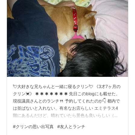
💘大好きな兄ちゃんと一緒に寝るクリン💘 《3才7ヶ月の
クリン💓》 ✱ ✱ ✱ ✱ ✱ ✱ ✱ 先日このblogにも載せた、
現役議員さんとのランチ🍴 予約してくれたのが👇️ 都内で
は並ばないと入れない、有名なお店らしい エミテラス4
階にあるんだけど、晴れていたら景色も良いらしい（今
日は残念） クルミと茸とベーコンのパスタ🍝 友人も同じ
#
クリンの思い出写真
#
友人とランチ
🤗 ケーキセットも頼んで・・・ ミルクレープ😋 滅多に