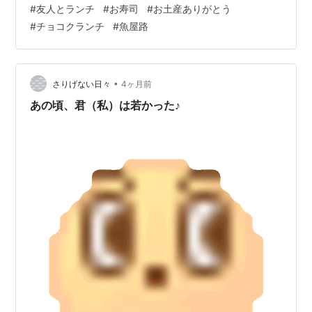
#
友人とランチ
#
お寿司
#
お土産ありがとう
悪くて（メンタル的に…💦） でも約束してたし楽しみで
#
チョコクランチ
#
魚屋路
もあったから、 なんとかなれ～！精神で会うことができ
ました！！ ランチはパスタが食べたいね～と前々から予
定を立てて お昼時を少し避けてお店に行ったのに満席で
混雑していて… その雰囲気が苦手だなぁ…と思っていた
•
さりげない日々
4ヶ月前
ら 待たずに別の所にしよ…
あの頃、君（私）は若かった♪