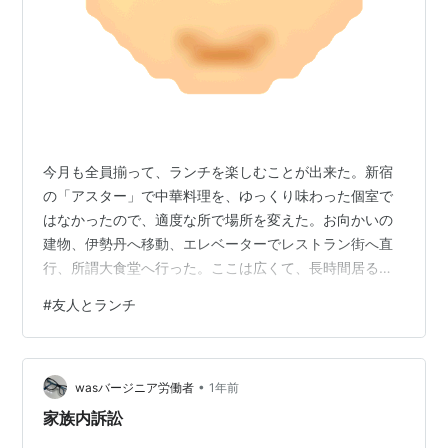
今月も全員揃って、ランチを楽しむことが出来た。新宿
の「アスター」で中華料理を、ゆっくり味わった個室で
はなかったので、適度な所で場所を変えた。お向かいの
建物、伊勢丹へ移動、エレベーターでレストラン街へ直
行、所謂大食堂へ行った。ここは広くて、長時間居るこ
とが出来る。パフェと紅茶で長時間（？）粘った近況、
#
友人とランチ
健康、老人ホーム？、旅行etc 話題は尽きずしゃべりまく
りストレス発散 来月の約束をして別れた
•
wasバージニア労働者
1年前
家族内訴訟