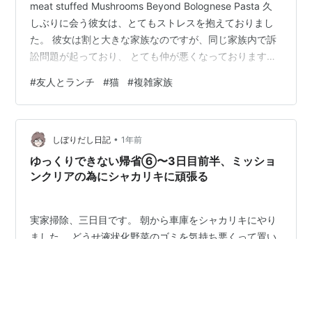
meat stuffed Mushrooms Beyond Bolognese Pasta 久
しぶりに会う彼女は、とてもストレスを抱えておりまし
た。 彼女は割と大きな家族なのですが、同じ家族内で訴
訟問題が起っており、 とても仲が悪くなっております。
まあ日本でもあるよね、理由はいろいろと。 遺産相続と
#
友人とランチ
#
猫
#
複雑家族
か、親権問題とか。 話を聞きながら、私は毎日なんとま
あ静かな空間に生きているんだろうと思っておりまし
た。 何とアドバイスして良いやらわからず、まあ真剣に
•
話を聞いてあげるしかなかったのですが、それはそれで
しぼりだし日記
1年前
私はいつも良い聞き役として褒められるわ…
ゆっくりできない帰省⑥〜3日目前半、ミッショ
ンクリアの為にシャカリキに頑張る